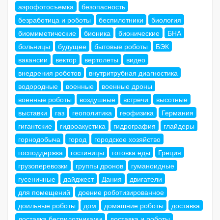
аэрофотосъемка
безопасность
безработица и роботы
беспилотники
биология
биомиметические
бионика
бионические
БНА
больницы
будущее
бытовые роботы
БЭК
вакансии
вектор
вертолеты
видео
внедрения роботов
внутритрубная диагностика
водородные
военные
военные дроны
военные роботы
воздушные
встречи
высотные
выставки
газ
геополитика
геофизика
Германия
гигантские
гидроакустика
гидрография
глайдеры
горнодобыча
город
городское хозяйство
господдержка
гостиницы
готовка еды
Греция
грузоперевозки
группы дронов
гуманоидные
гусеничные
дайджест
Дания
двигатели
для помещений
доение роботизированное
доильные роботы
дом
домашние роботы
доставка
доставка беспилотниками
доставка и роботы