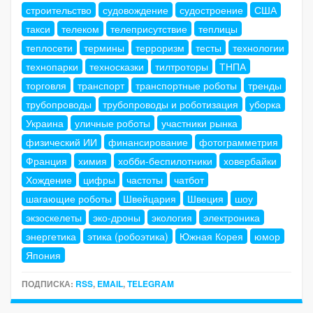
строительство
судовождение
судостроение
США
такси
телеком
телеприсутствие
теплицы
теплосети
термины
терроризм
тесты
технологии
технопарки
техносказки
тилтроторы
ТНПА
торговля
транспорт
транспортные роботы
тренды
трубопроводы
трубопроводы и роботизация
уборка
Украина
уличные роботы
участники рынка
физический ИИ
финансирование
фотограмметрия
Франция
химия
хобби-беспилотники
ховербайки
Хождение
цифры
частоты
чатбот
шагающие роботы
Швейцария
Швеция
шоу
экзоскелеты
эко-дроны
экология
электроника
энергетика
этика (робоэтика)
Южная Корея
юмор
Япония
ПОДПИСКА:
RSS
,
EMAIL
,
TELEGRAM