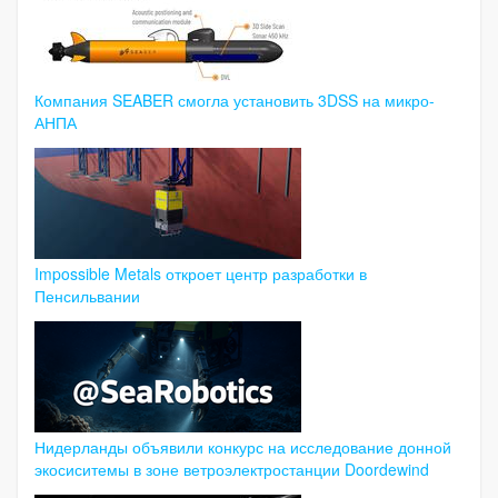
Компания SEABER смогла установить 3DSS на микро-
АНПА
Impossible Metals откроет центр разработки в
Пенсильвании
Нидерланды объявили конкурс на исследование донной
экосиситемы в зоне ветроэлектростанции Doordewind