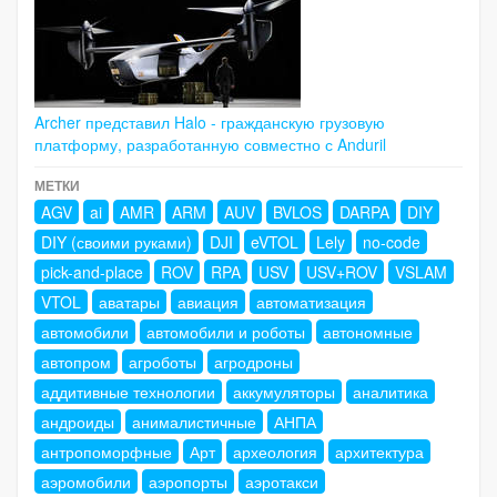
Archer представил Halo - гражданскую грузовую
платформу, разработанную совместно с Anduril
МЕТКИ
AGV
ai
AMR
ARM
AUV
BVLOS
DARPA
DIY
DIY (своими руками)
DJI
eVTOL
Lely
no-code
pick-and-place
ROV
RPA
USV
USV+ROV
VSLAM
VTOL
аватары
авиация
автоматизация
автомобили
автомобили и роботы
автономные
автопром
агроботы
агродроны
аддитивные технологии
аккумуляторы
аналитика
андроиды
анималистичные
АНПА
антропоморфные
Арт
археология
архитектура
аэромобили
аэропорты
аэротакси