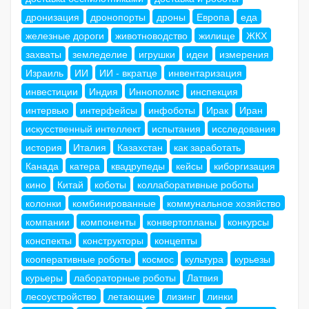
дронизация
дронопорты
дроны
Европа
еда
железные дороги
животноводство
жилище
ЖКХ
захваты
земледелие
игрушки
идеи
измерения
Израиль
ИИ
ИИ - вкратце
инвентаризация
инвестиции
Индия
Иннополис
инспекция
интервью
интерфейсы
инфоботы
Ирак
Иран
искусственный интеллект
испытания
исследования
история
Италия
Казахстан
как заработать
Канада
катера
квадрупеды
кейсы
киборгизация
кино
Китай
коботы
коллаборативные роботы
колонки
комбинированные
коммунальное хозяйство
компании
компоненты
конвертопланы
конкурсы
конспекты
конструкторы
концепты
кооперативные роботы
космос
культура
курьезы
курьеры
лабораторные роботы
Латвия
лесоустройство
летающие
лизинг
линки