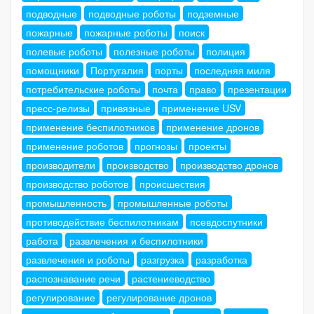
подводные
подводные роботы
подземные
пожарные
пожарные роботы
поиск
полевые роботы
полезные роботы
полиция
помощники
Португалия
порты
последняя миля
потребительские роботы
почта
право
презентации
пресс-релизы
привязные
применение USV
применение беспилотников
применение дронов
применение роботов
прогнозы
проекты
производители
производство
производство дронов
производство роботов
происшествия
промышленность
промышленные роботы
противодействие беспилотникам
псевдоспутники
работа
развлечения и беспилотники
развлечения и роботы
разгрузка
разработка
распознавание речи
растениеводство
регулирование
регулирование дронов