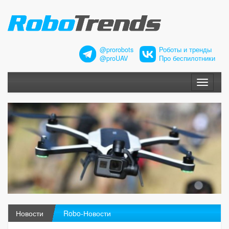
@prorobots
Роботы и тренды
@proUAV
Про беспилотники
Меню
Новости
Robo-Новости