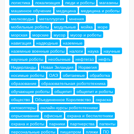
логистика
локализация
люди и роботы
магазины
машинное обучение
медицина
медицина и роботы
мелководье
металлургия
мнения
мобильные роботы
модульные
мойка
море
морская
морские
мусор
мусор и роботы
навигация
надводные
наземные
наземные военные роботы
налоги
наука
научные
научные роботы
необычные
нефтегаз
нефть
Нидерланды
Новая Зеландия
Норвегия
носимые роботы
ОАЭ
обитаемые
обработка
образование
образовательная робототехника
обучающие роботы
общепит
общепит и роботы
общество
Объединенное Королевство
окраска
октокоптеры
онлайн-курсы робототехники
опрыскивание
офисные
охрана и беспилотники
охрана и роботы
парники
партнерства
патенты
персональные роботы
пищепром
пляжи
ПО