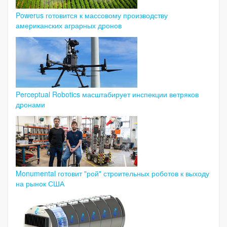
Powerus готовится к массовому производству
американских аграрных дронов
Perceptual Robotics масштабирует инспекции ветряков
дронами
Monumental готовит "рой" строительных роботов к выходу
на рынок США