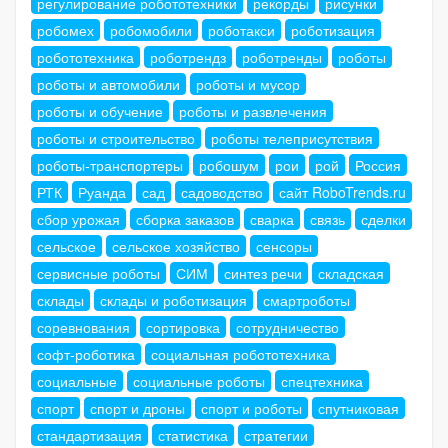
регулирование робототехники
рекорды
рисунки
робомех
робомобили
роботакси
роботизация
робототехника
роботрендз
роботренды
роботы
роботы и автомобили
роботы и мусор
роботы и обучение
роботы и развлечения
роботы и строительство
роботы телеприсутствия
роботы-транспортеры
робошум
рои
рой
Россия
РТК
Руанда
сад
садоводство
сайт RoboTrends.ru
сбор урожая
сборка заказов
сварка
связь
сделки
сельское
сельское хозяйство
сенсоры
сервисные роботы
СИМ
синтез речи
складская
склады
склады и роботизация
смартроботы
соревнования
сортировка
сотрудничество
софт-роботика
социальная робототехника
социальные
социальные роботы
спецтехника
спорт
спорт и дроны
спорт и роботы
спутниковая
стандартизация
статистика
стратегии