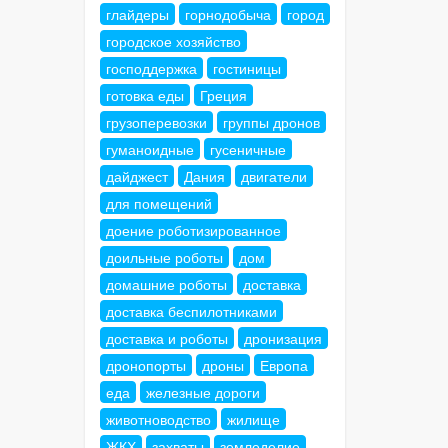
глайдеры
горнодобыча
город
городское хозяйство
господдержка
гостиницы
готовка еды
Греция
грузоперевозки
группы дронов
гуманоидные
гусеничные
дайджест
Дания
двигатели
для помещений
доение роботизированное
доильные роботы
дом
домашние роботы
доставка
доставка беспилотниками
доставка и роботы
дронизация
дронопорты
дроны
Европа
еда
железные дороги
животноводство
жилище
ЖКХ
захваты
земледелие