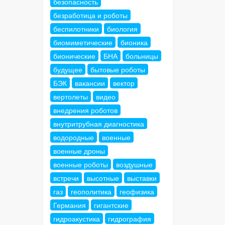
безопасность
безработица и роботы
беспилотники
биология
биомиметические
бионика
бионические
БНА
больницы
будущее
бытовые роботы
БЭК
вакансии
вектор
вертолеты
видео
внедрения роботов
внутритрубная диагностика
водородные
военные
военные дроны
военные роботы
воздушные
встречи
высотные
выставки
газ
геополитика
геофизика
Германия
гигантские
гидроакустика
гидрография