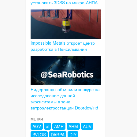
установить 3DSS на микро-АНПА
Impossible Metals откроет центр
разработки в Пенсильвании
Нидерланды объявили конкурс на
исследование донной
экосиситемы в зоне
ветроэлектростанции Doordewind
МЕТКИ
AGV
ai
AMR
ARM
AUV
BVLOS
DARPA
DIY