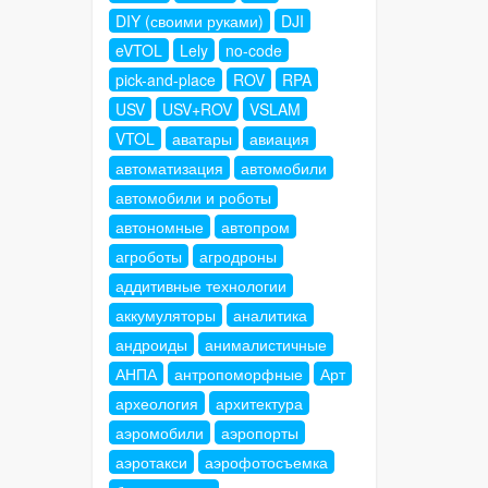
DIY (своими руками)
DJI
eVTOL
Lely
no-code
pick-and-place
ROV
RPA
USV
USV+ROV
VSLAM
VTOL
аватары
авиация
автоматизация
автомобили
автомобили и роботы
автономные
автопром
агроботы
агродроны
аддитивные технологии
аккумуляторы
аналитика
андроиды
анималистичные
АНПА
антропоморфные
Арт
археология
архитектура
аэромобили
аэропорты
аэротакси
аэрофотосъемка