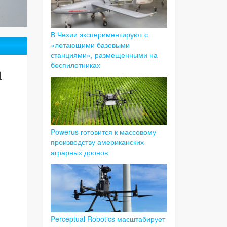
В Чехии экспериментируют с
«летающими базовыми
станциями», размещенными на
а
беспилотниках
Powerus готовится к массовому
производству американских
аграрных дронов
Perceptual Robotics масштабирует