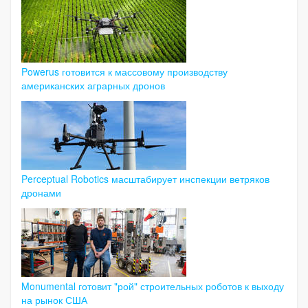
Powerus готовится к массовому производству
американских аграрных дронов
Perceptual Robotics масштабирует инспекции ветряков
дронами
Monumental готовит "рой" строительных роботов к выходу
на рынок США