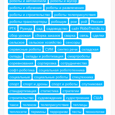
роботы и автомобили
роботы и мусор
роботы и обучение
роботы и развлечения
роботы и строительство
роботы телеприсутствия
роботы-транспортеры
робошум
рои
рой
Россия
РТК
Руанда
сад
садоводство
сайт RoboTrends.ru
сбор урожая
сборка заказов
сварка
связь
сделки
сельское
сельское хозяйство
сенсоры
сервисные роботы
СИМ
синтез речи
складская
склады
склады и роботизация
смартроботы
соревнования
сортировка
сотрудничество
софт-роботика
социальная робототехника
социальные
социальные роботы
спецтехника
спорт
спорт и дроны
спорт и роботы
спутниковая
стандартизация
статистика
стратегии
строительство
судовождение
судостроение
США
такси
телеком
телеприсутствие
теплицы
теплосети
термины
терроризм
тесты
технологии