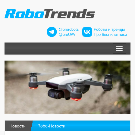
@prorobots
Роботы и тренды
@proUAV
Про беспилотники
Меню
Новости
Robo-Новости