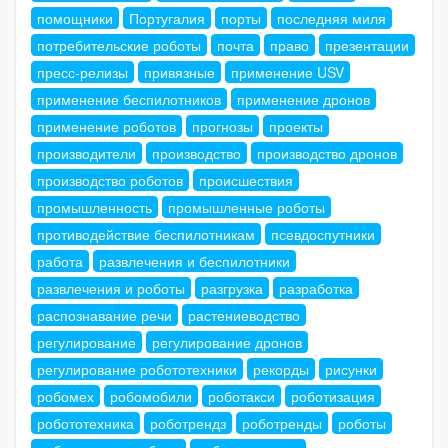
помощники
Португалия
порты
последняя миля
потребительские роботы
почта
право
презентации
пресс-релизы
привязные
применение USV
применение беспилотников
применение дронов
применение роботов
прогнозы
проекты
производители
производство
производство дронов
производство роботов
происшествия
промышленность
промышленные роботы
противодействие беспилотникам
псевдоспутники
работа
развлечения и беспилотники
развлечения и роботы
разгрузка
разработка
распознавание речи
растениеводство
регулирование
регулирование дронов
регулирование робототехники
рекорды
рисунки
робомех
робомобили
роботакси
роботизация
робототехника
роботрендз
роботренды
роботы