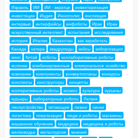
Израиль
ИИ
ИИ - вкратце
инвентаризация
инвестиции
Индия
Иннополис
инспекция
интервью
интерфейсы
инфоботы
Ирак
Иран
искусственный интеллект
испытания
исследования
история
Италия
Казахстан
как заработать
Канада
катера
квадрупеды
кейсы
киборгизация
кино
Китай
коботы
коллаборативные роботы
колонки
комбинированные
коммунальное хозяйство
компании
компоненты
конвертопланы
конкурсы
конспекты
конструкторы
концепты
кооперативные роботы
космос
культура
курьезы
курьеры
лабораторные роботы
Латвия
лесоустройство
летающие
лизинг
линки
логистика
локализация
люди и роботы
магазины
машинное обучение
медицина
медицина и роботы
мелководье
металлургия
мнения