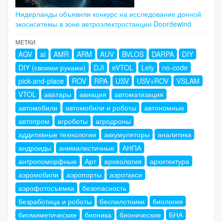
Нидерланды объявили конкурс на исследование донной
экосиситемы в зоне ветроэлектростанции Doordewind
МЕТКИ
AGV
ai
AMR
ARM
AUV
BVLOS
DARPA
DIY
DIY (своими руками)
DJI
eVTOL
Lely
no-code
pick-and-place
ROV
RPA
USV
USV+ROV
VSLAM
VTOL
аватары
авиация
автоматизация
автомобили
автомобили и роботы
автономные
автопром
агроботы
агродроны
аддитивные технологии
аккумуляторы
аналитика
андроиды
анималистичные
АНПА
антропоморфные
Арт
археология
архитектура
аэромобили
аэропорты
аэротакси
аэрофотосъемка
безопасность
безработица и роботы
беспилотники
биология
биомиметические
бионика
бионические
БНА