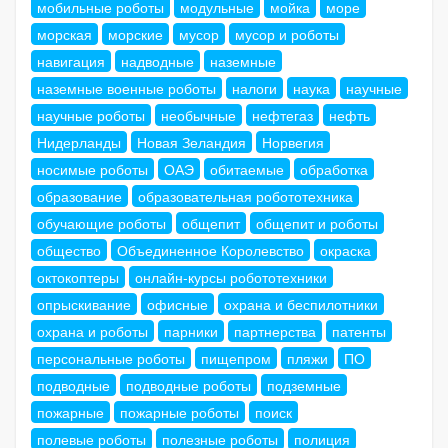
мобильные роботы
модульные
мойка
море
морская
морские
мусор
мусор и роботы
навигация
надводные
наземные
наземные военные роботы
налоги
наука
научные
научные роботы
необычные
нефтегаз
нефть
Нидерланды
Новая Зеландия
Норвегия
носимые роботы
ОАЭ
обитаемые
обработка
образование
образовательная робототехника
обучающие роботы
общепит
общепит и роботы
общество
Объединенное Королевство
окраска
октокоптеры
онлайн-курсы робототехники
опрыскивание
офисные
охрана и беспилотники
охрана и роботы
парники
партнерства
патенты
персональные роботы
пищепром
пляжи
ПО
подводные
подводные роботы
подземные
пожарные
пожарные роботы
поиск
полевые роботы
полезные роботы
полиция