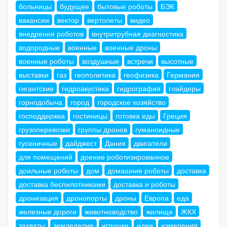
больницы
будущее
бытовые роботы
БЭК
вакансии
вектор
вертолеты
видео
внедрения роботов
внутритрубная диагностика
водородные
военные
военные дроны
военные роботы
воздушные
встречи
высотные
выставки
газ
геополитика
геофизика
Германия
гигантские
гидроакустика
гидрография
глайдеры
горнодобыча
город
городское хозяйство
господдержка
гостиницы
готовка еды
Греция
грузоперевозки
группы дронов
гуманоидные
гусеничные
дайджест
Дания
двигатели
для помещений
доение роботизированное
доильные роботы
дом
домашние роботы
доставка
доставка беспилотниками
доставка и роботы
дронизация
дронопорты
дроны
Европа
еда
железные дороги
животноводство
жилище
ЖКХ
захваты
земледелие
игрушки
идеи
измерения