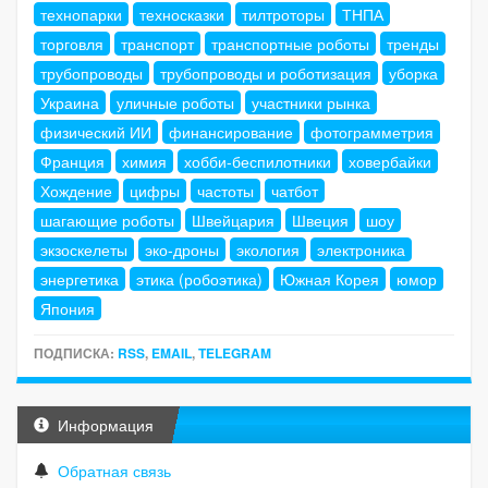
технопарки
техносказки
тилтроторы
ТНПА
торговля
транспорт
транспортные роботы
тренды
трубопроводы
трубопроводы и роботизация
уборка
Украина
уличные роботы
участники рынка
физический ИИ
финансирование
фотограмметрия
Франция
химия
хобби-беспилотники
ховербайки
Хождение
цифры
частоты
чатбот
шагающие роботы
Швейцария
Швеция
шоу
экзоскелеты
эко-дроны
экология
электроника
энергетика
этика (робоэтика)
Южная Корея
юмор
Япония
ПОДПИСКА:
RSS
,
EMAIL
,
TELEGRAM
Информация
Обратная связь