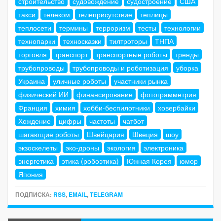
строительство
судовождение
судостроение
США
такси
телеком
телеприсутствие
теплицы
теплосети
термины
терроризм
тесты
технологии
технопарки
техносказки
тилтроторы
ТНПА
торговля
транспорт
транспортные роботы
тренды
трубопроводы
трубопроводы и роботизация
уборка
Украина
уличные роботы
участники рынка
физический ИИ
финансирование
фотограмметрия
Франция
химия
хобби-беспилотники
ховербайки
Хождение
цифры
частоты
чатбот
шагающие роботы
Швейцария
Швеция
шоу
экзоскелеты
эко-дроны
экология
электроника
энергетика
этика (робоэтика)
Южная Корея
юмор
Япония
ПОДПИСКА:
RSS
,
EMAIL
,
TELEGRAM