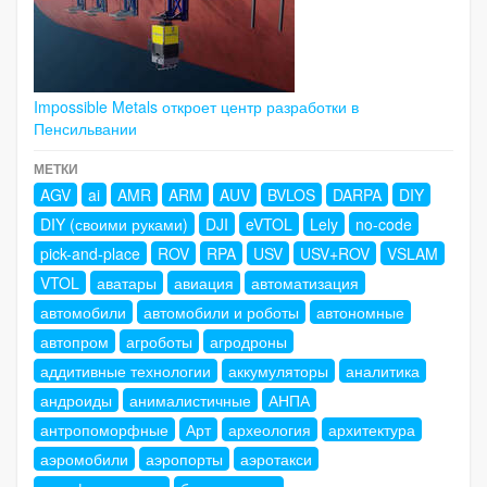
Impossible Metals откроет центр разработки в
Пенсильвании
МЕТКИ
AGV
ai
AMR
ARM
AUV
BVLOS
DARPA
DIY
DIY (своими руками)
DJI
eVTOL
Lely
no-code
pick-and-place
ROV
RPA
USV
USV+ROV
VSLAM
VTOL
аватары
авиация
автоматизация
автомобили
автомобили и роботы
автономные
автопром
агроботы
агродроны
аддитивные технологии
аккумуляторы
аналитика
андроиды
анималистичные
АНПА
антропоморфные
Арт
археология
архитектура
аэромобили
аэропорты
аэротакси