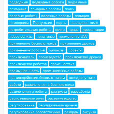
подводные
подводные роботы
подземные
пожарные
пожарные роботы
поиск
полевые роботы
полезные роботы
полиция
помощники
Португалия
порты
последняя миля
потребительские роботы
почта
право
презентации
пресс-релизы
привязные
применение USV
применение беспилотников
применение дронов
применение роботов
прогнозы
проекты
производители
производство
производство дронов
производство роботов
происшествия
промышленность
промышленные роботы
противодействие беспилотникам
псевдоспутники
работа
развлечения и беспилотники
развлечения и роботы
разгрузка
разработка
распознавание речи
растениеводство
регулирование
регулирование дронов
регулирование робототехники
рекорды
рисунки