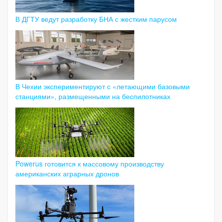
В ДГТУ ведут разработку БНА с жестким парусом
В Чехии экспериментируют с «летающими базовыми
станциями», размещенными на беспилотниках
Powerus готовится к массовому производству
американских аграрных дронов