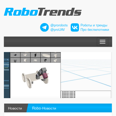
@prorobots
Роботы и тренды
@proUAV
Про беспилотники
Меню
Новости
Robo-Новости