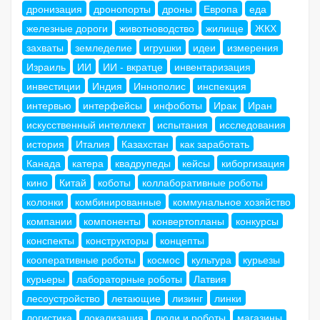
дронизация
дронопорты
дроны
Европа
еда
железные дороги
животноводство
жилище
ЖКХ
захваты
земледелие
игрушки
идеи
измерения
Израиль
ИИ
ИИ - вкратце
инвентаризация
инвестиции
Индия
Иннополис
инспекция
интервью
интерфейсы
инфоботы
Ирак
Иран
искусственный интеллект
испытания
исследования
история
Италия
Казахстан
как заработать
Канада
катера
квадрупеды
кейсы
киборгизация
кино
Китай
коботы
коллаборативные роботы
колонки
комбинированные
коммунальное хозяйство
компании
компоненты
конвертопланы
конкурсы
конспекты
конструкторы
концепты
кооперативные роботы
космос
культура
курьезы
курьеры
лабораторные роботы
Латвия
лесоустройство
летающие
лизинг
линки
логистика
локализация
люди и роботы
магазины