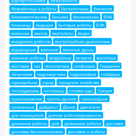
аэрофотосъемка
безопасность
безработица и роботы
беспилотники
биология
биомиметические
бионика
бионические
БНА
больницы
будущее
бытовые роботы
БЭК
вакансии
вектор
вертолеты
видео
внедрения роботов
внутритрубная диагностика
водородные
военные
военные дроны
военные роботы
воздушные
встречи
высотные
выставки
газ
геополитика
геофизика
Германия
гигантские
гидроакустика
гидрография
глайдеры
горнодобыча
город
городское хозяйство
господдержка
гостиницы
готовка еды
Греция
грузоперевозки
группы дронов
гуманоидные
гусеничные
дайджест
Дания
двигатели
для помещений
доение роботизированное
доильные роботы
дом
домашние роботы
доставка
доставка беспилотниками
доставка и роботы