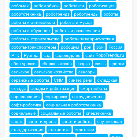
робомех
робомобили
роботакси
роботизация
робототехника
роботрендз
роботренды
роботы
роботы и автомобили
роботы и мусор
роботы и обучение
роботы и развлечения
роботы и строительство
роботы телеприсутствия
роботы-транспортеры
робошум
рои
рой
Россия
РТК
Руанда
сад
садоводство
сайт RoboTrends.ru
сбор урожая
сборка заказов
сварка
связь
сделки
сельское
сельское хозяйство
сенсоры
сервисные роботы
СИМ
синтез речи
складская
склады
склады и роботизация
смартроботы
соревнования
сортировка
сотрудничество
софт-роботика
социальная робототехника
социальные
социальные роботы
спецтехника
спорт
спорт и дроны
спорт и роботы
спутниковая
стандартизация
статистика
стратегии