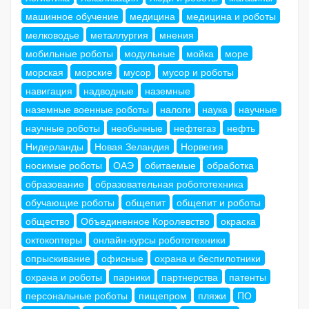
машинное обучение
медицина
медицина и роботы
мелководье
металлургия
мнения
мобильные роботы
модульные
мойка
море
морская
морские
мусор
мусор и роботы
навигация
надводные
наземные
наземные военные роботы
налоги
наука
научные
научные роботы
необычные
нефтегаз
нефть
Нидерланды
Новая Зеландия
Норвегия
носимые роботы
ОАЭ
обитаемые
обработка
образование
образовательная робототехника
обучающие роботы
общепит
общепит и роботы
общество
Объединенное Королевство
окраска
октокоптеры
онлайн-курсы робототехники
опрыскивание
офисные
охрана и беспилотники
охрана и роботы
парники
партнерства
патенты
персональные роботы
пищепром
пляжи
ПО