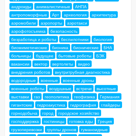
андроиды
анималистичные
АНПА
антропоморфные
Арт
археология
архитектура
аэромобили
аэропорты
аэротакси
аэрофотосъемка
безопасность
безработица и роботы
беспилотники
биология
биомиметические
бионика
бионические
БНА
больницы
будущее
бытовые роботы
БЭК
вакансии
вектор
вертолеты
видео
внедрения роботов
внутритрубная диагностика
водородные
военные
военные дроны
военные роботы
воздушные
встречи
высотные
выставки
газ
геополитика
геофизика
Германия
гигантские
гидроакустика
гидрография
глайдеры
горнодобыча
город
городское хозяйство
господдержка
гостиницы
готовка еды
Греция
грузоперевозки
группы дронов
гуманоидные