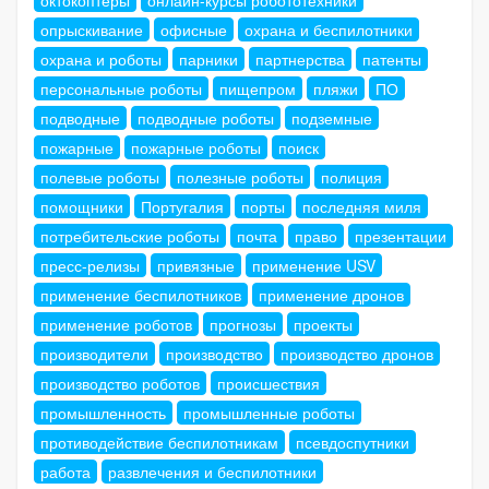
опрыскивание
офисные
охрана и беспилотники
охрана и роботы
парники
партнерства
патенты
персональные роботы
пищепром
пляжи
ПО
подводные
подводные роботы
подземные
пожарные
пожарные роботы
поиск
полевые роботы
полезные роботы
полиция
помощники
Португалия
порты
последняя миля
потребительские роботы
почта
право
презентации
пресс-релизы
привязные
применение USV
применение беспилотников
применение дронов
применение роботов
прогнозы
проекты
производители
производство
производство дронов
производство роботов
происшествия
промышленность
промышленные роботы
противодействие беспилотникам
псевдоспутники
работа
развлечения и беспилотники