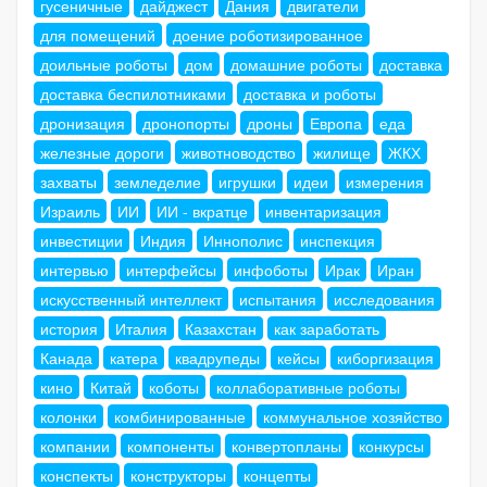
гусеничные
дайджест
Дания
двигатели
для помещений
доение роботизированное
доильные роботы
дом
домашние роботы
доставка
доставка беспилотниками
доставка и роботы
дронизация
дронопорты
дроны
Европа
еда
железные дороги
животноводство
жилище
ЖКХ
захваты
земледелие
игрушки
идеи
измерения
Израиль
ИИ
ИИ - вкратце
инвентаризация
инвестиции
Индия
Иннополис
инспекция
интервью
интерфейсы
инфоботы
Ирак
Иран
искусственный интеллект
испытания
исследования
история
Италия
Казахстан
как заработать
Канада
катера
квадрупеды
кейсы
киборгизация
кино
Китай
коботы
коллаборативные роботы
колонки
комбинированные
коммунальное хозяйство
компании
компоненты
конвертопланы
конкурсы
конспекты
конструкторы
концепты