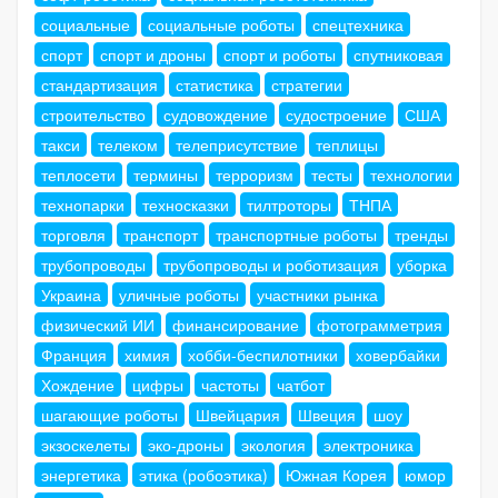
социальные
социальные роботы
спецтехника
спорт
спорт и дроны
спорт и роботы
спутниковая
стандартизация
статистика
стратегии
строительство
судовождение
судостроение
США
такси
телеком
телеприсутствие
теплицы
теплосети
термины
терроризм
тесты
технологии
технопарки
техносказки
тилтроторы
ТНПА
торговля
транспорт
транспортные роботы
тренды
трубопроводы
трубопроводы и роботизация
уборка
Украина
уличные роботы
участники рынка
физический ИИ
финансирование
фотограмметрия
Франция
химия
хобби-беспилотники
ховербайки
Хождение
цифры
частоты
чатбот
шагающие роботы
Швейцария
Швеция
шоу
экзоскелеты
эко-дроны
экология
электроника
энергетика
этика (робоэтика)
Южная Корея
юмор