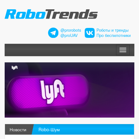
@prorobots
Роботы и тренды
@proUAV
Про беспилотники
Меню
Новости
Robo-Шум