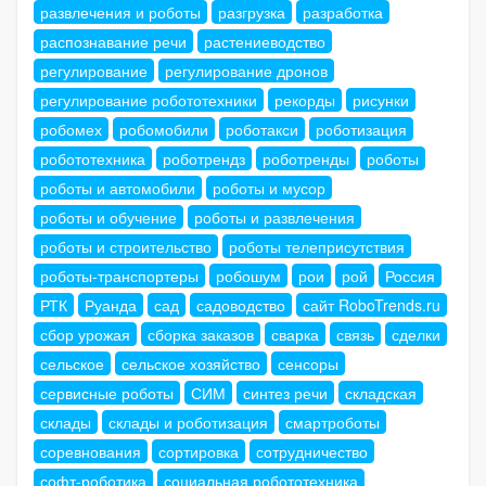
развлечения и роботы
разгрузка
разработка
распознавание речи
растениеводство
регулирование
регулирование дронов
регулирование робототехники
рекорды
рисунки
робомех
робомобили
роботакси
роботизация
робототехника
роботрендз
роботренды
роботы
роботы и автомобили
роботы и мусор
роботы и обучение
роботы и развлечения
роботы и строительство
роботы телеприсутствия
роботы-транспортеры
робошум
рои
рой
Россия
РТК
Руанда
сад
садоводство
сайт RoboTrends.ru
сбор урожая
сборка заказов
сварка
связь
сделки
сельское
сельское хозяйство
сенсоры
сервисные роботы
СИМ
синтез речи
складская
склады
склады и роботизация
смартроботы
соревнования
сортировка
сотрудничество
софт-роботика
социальная робототехника