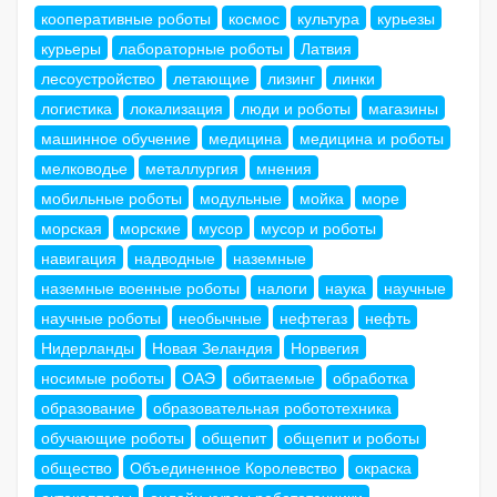
кооперативные роботы
космос
культура
курьезы
курьеры
лабораторные роботы
Латвия
лесоустройство
летающие
лизинг
линки
логистика
локализация
люди и роботы
магазины
машинное обучение
медицина
медицина и роботы
мелководье
металлургия
мнения
мобильные роботы
модульные
мойка
море
морская
морские
мусор
мусор и роботы
навигация
надводные
наземные
наземные военные роботы
налоги
наука
научные
научные роботы
необычные
нефтегаз
нефть
Нидерланды
Новая Зеландия
Норвегия
носимые роботы
ОАЭ
обитаемые
обработка
образование
образовательная робототехника
обучающие роботы
общепит
общепит и роботы
общество
Объединенное Королевство
окраска
октокоптеры
онлайн-курсы робототехники