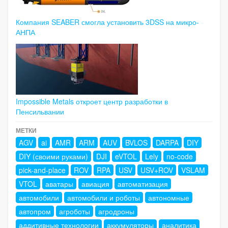
Компания SEABER смогла установить 3DSS на микро-
АНПА
Impossible Metals откроет центр разработки в
Пенсильвании
МЕТКИ
AGV
ai
AMR
ARM
AUV
BVLOS
DARPA
DIY
DIY (своими руками)
DJI
eVTOL
Lely
no-code
pick-and-place
ROV
RPA
USV
USV+ROV
VSLAM
VTOL
аватары
авиация
автоматизация
автомобили
автомобили и роботы
автономные
автопром
агроботы
агродроны
аддитивные технологии
аккумуляторы
аналитика