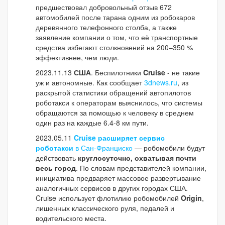
предшествовал добровольный отзыв 672
автомобилей после тарана одним из робокаров
деревянного телефонного столба, а также
заявление компании о том, что её транспортные
средства избегают столкновений на 200–350 %
эффективнее, чем люди.
2023.11.13
США
. Беспилотники
Cruise
- не такие
уж и автономные. Как сообщает
3dnews.ru
, из
раскрытой статистики обращений автопилотов
роботакси к операторам выяснилось, что системы
обращаются за помощью к человеку в среднем
один раз на каждые 6.4-8 км пути.
2023.05.11
Cruise
расширяет сервис
роботакси
в Сан-Франциско
— робомобили будут
действовать
круглосуточно, охватывая почти
весь город
. По словам представителей компании,
инициатива предваряет массовое развертывание
аналогичных сервисов в других городах США.
Cruise использует флотилию робомобилей
Origin
,
лишенных классического руля, педалей и
водительского места.