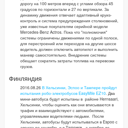
дорогу на 100 метров вперед с углами обзора 45
градусов по горизонтали и 27 по вертикали. За
динамику движения отвечает адаптивный круиз-
контроль и система предупреждения столкновений,
уже известные покупателям серийной модели
Mercedes-Benz Actros. Пока что "полномочия"
системы ограничены движениями по одной полосе,
для перестроений или переходов на другие шоссе
водитель должен отключить автопилот и выполнить
маневр самостоятельно. Внедрение системы
обещает сократить затраты топлива на перевозки
грузов.
Финляндия
2016.08.26
В Хельсинки, Эспоо и Тампере пройдут
испытания робо-электробусов EasyMile EZ10
. Два
мини-автобуса будут испытаны в районе Hernsaari,
Хельсинки, чтобы оценить как они вписываются в
трафик и взаимодействуют с автомобилями,
управляемыми водителями-людьми. После
Хельсинки, автобусы будут испытываться в Espoo с
августа по сентябрь и в Tampere - с октября до