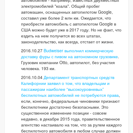
автомобилей - например, известных двухместных
электромобилей "коала". Общий пробег
автомашин, оснащенных автопилотом Google,
составил уже более 2 млн км. Ожидается, что
приобрести автомобиль с автопилотом Google в
США можно будет уже в 2017 году. Но не факт, что
ездить на нем получится во всех штатах,
законодательство, как всегда, отстает от жизни.
2016.10.27
Budweiser выполнил коммерческую
доставку фуры с пивом на автономном грузовике
.
Грузовик компании Otto, автопилот, без участия
человека. 193 км.
2016.10.04
Департамент транспортных средств
Калифорнии заявил о том, что владельцам и
пассажирам наиболее “высокоуровневых”
беспилотных автомобилей не потребуются права
,
если, конечно, федеральные чиновники признают
беспилотники достаточно безопасными. Это
существенное изменение позиции - совсем
недавно, в декабре 2015 года, правительственное
агентство настаивало на том, что за рулем каждого
беспилотного автомобиля в любом случае должен