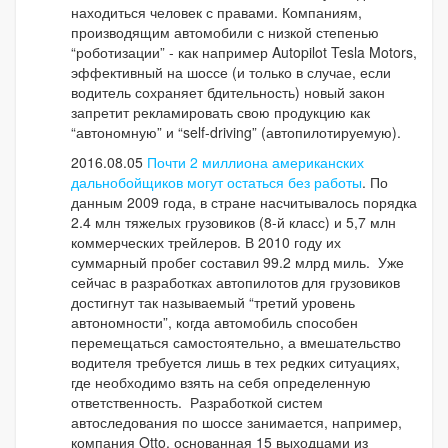
находиться человек с правами. Компаниям,
производящим автомобили с низкой степенью
“роботизации” - как например Autopilot Tesla Motors,
эффективный на шоссе (и только в случае, если
водитель сохраняет бдительность) новый закон
запретит рекламировать свою продукцию как
“автономную” и “self-driving” (автопилотируемую).
2016.08.05
Почти 2 миллиона американских
дальнобойщиков могут остаться без работы
. По
данным 2009 года, в стране насчитывалось порядка
2.4 млн тяжелых грузовиков (8-й класс) и 5,7 млн
коммерческих трейлеров. В 2010 году их
суммарный пробег составил 99.2 млрд миль. Уже
сейчас в разработках автопилотов для грузовиков
достигнут так называемый “третий уровень
автономности”, когда автомобиль способен
перемещаться самостоятельно, а вмешательство
водителя требуется лишь в тех редких ситуациях,
где необходимо взять на себя определенную
ответственность. Разработкой систем
автоследования по шоссе занимается, например,
компания Otto, основанная 15 выходцами из