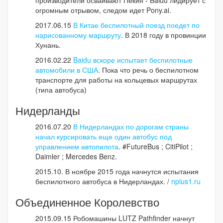
производители осваивают Пекин - Baidu лидирует с
огромным отрывом, следом идет Pony.ai.
2017.06.15
В Китае беспилотный поезд поедет по
нарисованному маршруту
. В 2018 году в провинции
Хунань.
2016.02.22
Baidu вскоре испытает беспилотные
автомобили в США
. Пока что речь о беспилотном
транспорте для работы на кольцевых маршрутах
(типа автобуса)
Нидерланды
2016.07.20
В Нидерландах по дорогам страны
начал курсировать еще один автобус под
управлением автопилота
. #FutureBus ; CitiPilot ;
Daimler ; Mercedes Benz.
2015.10. В ноябре 2015 года начнутся испытания
беспилотного автобуса в Нидерландах. /
nplus1.ru
Объединенное Королевство
2015.09.15 Робомашины LUTZ Pathfinder начнут