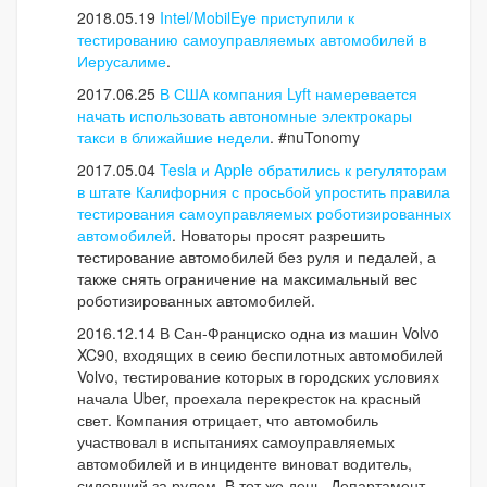
2018.05.19
Intel/MobilEye приступили к
тестированию самоуправляемых автомобилей в
Иерусалиме
.
2017.06.25
В США компания Lyft намеревается
начать использовать автономные электрокары
такси в ближайшие недели
. #nuTonomy
2017.05.04
Tesla и Apple обратились к регуляторам
в штате Калифорния с просьбой упростить правила
тестирования самоуправляемых роботизированных
автомобилей
. Новаторы просят разрешить
тестирование автомобилей без руля и педалей, а
также снять ограничение на максимальный вес
роботизированных автомобилей.
2016.12.14 В Сан-Франциско одна из машин Volvo
XC90, входящих в сеию беспилотных автомобилей
Volvo, тестирование которых в городских условиях
начала Uber, проехала перекресток на красный
свет. Компания отрицает, что автомобиль
участвовал в испытаниях самоуправляемых
автомобилей и в инциденте виноват водитель,
сидевший за рулем. В тот же день, Департамент