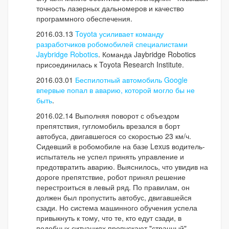
точность лазерных дальномеров и качество
программного обеспечения.
2016.03.13
Toyota усиливает команду
разработчиков робомобилей специалистами
Jaybridge Robotics
. Команда Jaybridge Robotics
присоединилась к Toyota Research Institute.
2016.03.01
Беспилотный автомобиль Google
впервые попал в аварию, которой могло бы не
быть
.
2016.02.14 Выполняя поворот с объездом
препятствия, гугломобиль врезался в борт
автобуса, двигавшегося со скоростью 23 км/ч.
Сидевший в робомобиле на базе Lexus водитель-
испытатель не успел принять управление и
предотвратить аварию. Выяснилось, что увидив на
дороге препятствие, робот принял решение
перестроиться в левый ряд. По правилам, он
должен был пропустить автобус, двигавшейся
сзади. Но система машинного обучения успела
привыкнуть к тому, что те, кто едут сзади, в
подобных ситуациях пропускают "странный"