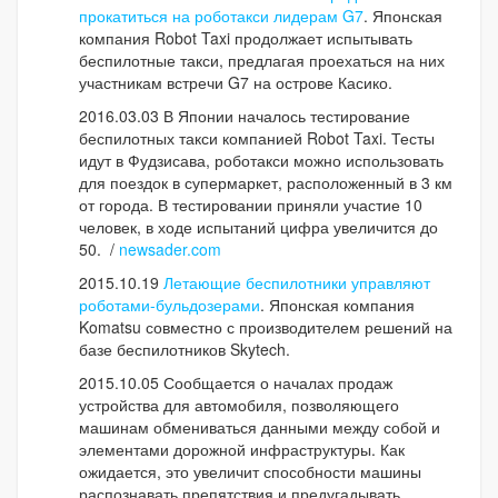
прокатиться на роботакси лидерам G7
. Японская
компания Robot Taxi продолжает испытывать
беспилотные такси, предлагая проехаться на них
участникам встречи G7 на острове Касико.
2016.03.03 В Японии началось тестирование
беспилотных такси компанией Robot Taxi. Тесты
идут в Фудзисава, роботакси можно использовать
для поездок в супермаркет, расположенный в 3 км
от города. В тестировании приняли участие 10
человек, в ходе испытаний цифра увеличится до
50. /
newsader.com
2015.10.19
Летающие беспилотники управляют
роботами-бульдозерами
. Японская компания
Komatsu совместно с производителем решений на
базе беспилотников Skytech.
2015.10.05 Сообщается о началах продаж
устройства для автомобиля, позволяющего
машинам обмениваться данными между собой и
элементами дорожной инфраструктуры. Как
ожидается, это увеличит способности машины
распознавать препятствия и предугадывать