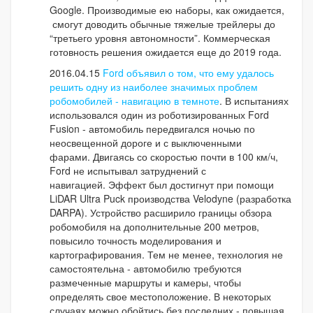
Google. Производимые ею наборы, как ожидается,
смогут доводить обычные тяжелые трейлеры до
“третьего уровня автономности”. Коммерческая
готовность решения ожидается еще до 2019 года.
2016.04.15
Ford объявил о том, что ему удалось
решить одну из наиболее значимых проблем
робомобилей - навигацию в темноте
. В испытаниях
использовался один из роботизированных Ford
Fusion - автомобиль передвигался ночью по
неосвещенной дороге и с выключенными
фарами. Двигаясь со скоростью почти в 100 км/ч,
Ford не испытывал затруднений с
навигацией. Эффект был достигнут при помощи
LiDAR Ultra Puck производства Velodyne (разработка
DARPA). Устройство расширило границы обзора
робомобиля на дополнительные 200 метров,
повысило точность моделирования и
картографирования. Тем не менее, технология не
самостоятельна - автомобилю требуются
размеченные маршруты и камеры, чтобы
определять свое местоположение. В некоторых
случаях можно обойтись без последних - повышая