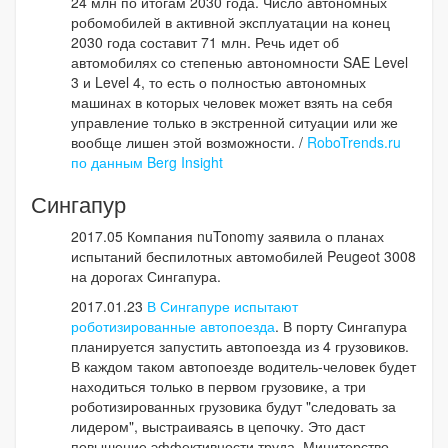
24 млн по итогам 2030 года. Число автономных
робомобилей в активной эксплуатации на конец
2030 года составит 71 млн. Речь идет об
автомобилях со степенью автономности SAE Level
3 и Level 4, то есть о полностью автономных
машинах в которых человек может взять на себя
управление только в экстренной ситуации или же
вообще лишен этой возможности. /
RoboTrends.ru
по данным Berg Insight
Сингапур
2017.05 Компания nuTonomy заявила о планах
испытаний беспилотных автомобилей Peugeot 3008
на дорогах Сингапура.
2017.01.23
В Сингапуре испытают
роботизированные автопоезда
. В порту Сингапура
планируется запустить автопоезда из 4 грузовиков.
В каждом таком автопоезде водитель-человек будет
находиться только в первом грузовике, а три
роботизированных грузовика будут "следовать за
лидером", выстраиваясь в цепочку. Это даст
повышение эффективности труда. Минитерство