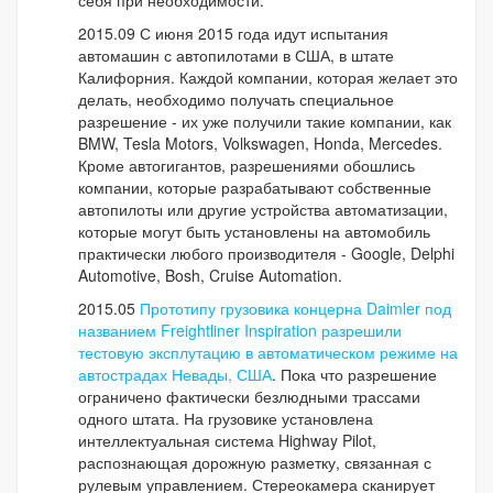
себя при необходимости.
2015.09 С июня 2015 года идут испытания
автомашин с автопилотами в США, в штате
Калифорния. Каждой компании, которая желает это
делать, необходимо получать специальное
разрешение - их уже получили такие компании, как
BMW, Tesla Motors, Volkswagen, Honda, Mercedes.
Кроме автогигантов, разрешениями обошлись
компании, которые разрабатывают собственные
автопилоты или другие устройства автоматизации,
которые могут быть установлены на автомобиль
практически любого производителя - Google, Delphi
Automotive, Bosh, Cruise Automation.
2015.05
Прототипу грузовика концерна Daimler под
названием Freightliner Inspiration разрешили
тестовую эксплутацию в автоматическом режиме на
автострадах Невады, США
. Пока что разрешение
ограничено фактически безлюдными трассами
одного штата. На грузовике установлена
интеллектуальная система Highway Pilot,
распознающая дорожную разметку, связанная с
рулевым управлением. Стереокамера сканирует