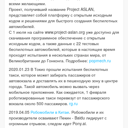
всеми желающими.
Проект, получивший название Project ASLAN,
представляет собой платформу с открытым исходным
кодом и решениями для быстрого создания беспилотных
автомобилей.
С 1 июля на сайте www.project-aslan.org уже доступно для
скачивания программное обеспечение с открытым
исходным кодом, а также данные с 22 тестовых
беспилотных автомобилей, которые в настоящее время
проходят испытания в нескольких странах мира, от
Великобритании до Гонконга. Подробнее:
popmech.ru
2020.01.23 В Токио прошли испытания беспилотных
такси, которое может забирать пассажиров от
автовокзала и доставлять их в пешеходную зону в центре
города. Такой автомобиль можно вызвать через
мобильное приложение. Как ожидается, 1 февраля
роботизированные такси перевезут от пассажирского
вокзала около 500 пассажиров.
rg.ru
2019.04.05
Робомобили в Китае
. Робомобили и их
производители осваивают Пекин - Baidu лидирует с
огромным отрывом, следом идет Pony.ai.