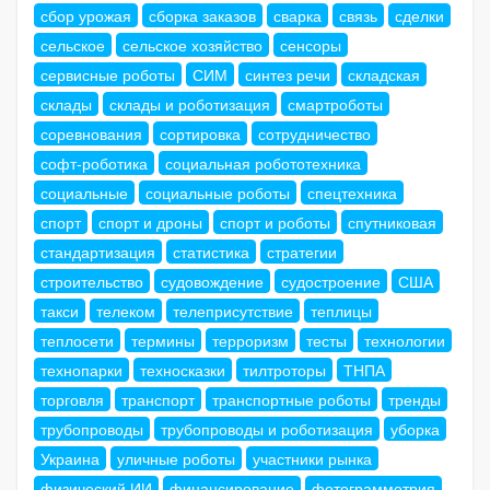
сбор урожая
сборка заказов
сварка
связь
сделки
сельское
сельское хозяйство
сенсоры
сервисные роботы
СИМ
синтез речи
складская
склады
склады и роботизация
смартроботы
соревнования
сортировка
сотрудничество
софт-роботика
социальная робототехника
социальные
социальные роботы
спецтехника
спорт
спорт и дроны
спорт и роботы
спутниковая
стандартизация
статистика
стратегии
строительство
судовождение
судостроение
США
такси
телеком
телеприсутствие
теплицы
теплосети
термины
терроризм
тесты
технологии
технопарки
техносказки
тилтроторы
ТНПА
торговля
транспорт
транспортные роботы
тренды
трубопроводы
трубопроводы и роботизация
уборка
Украина
уличные роботы
участники рынка
физический ИИ
финансирование
фотограмметрия