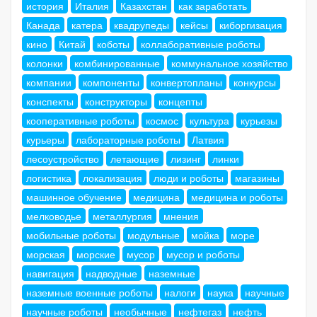
история
Италия
Казахстан
как заработать
Канада
катера
квадрупеды
кейсы
киборгизация
кино
Китай
коботы
коллаборативные роботы
колонки
комбинированные
коммунальное хозяйство
компании
компоненты
конвертопланы
конкурсы
конспекты
конструкторы
концепты
кооперативные роботы
космос
культура
курьезы
курьеры
лабораторные роботы
Латвия
лесоустройство
летающие
лизинг
линки
логистика
локализация
люди и роботы
магазины
машинное обучение
медицина
медицина и роботы
мелководье
металлургия
мнения
мобильные роботы
модульные
мойка
море
морская
морские
мусор
мусор и роботы
навигация
надводные
наземные
наземные военные роботы
налоги
наука
научные
научные роботы
необычные
нефтегаз
нефть