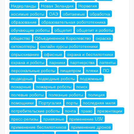
Нидерланды
Новая Зеландия
Норвегия
носимые роботы
ОАЭ
обитаемые
обработка
образование
образовательная робототехника
обучающие роботы
общепит
общепит и роботы
общество
Объединенное Королевство
окраска
октокоптеры
онлайн-курсы робототехники
опрыскивание
офисные
охрана и беспилотники
охрана и роботы
парники
партнерства
патенты
персональные роботы
пищепром
пляжи
ПО
подводные
подводные роботы
подземные
пожарные
пожарные роботы
поиск
полевые роботы
полезные роботы
полиция
помощники
Португалия
порты
последняя миля
потребительские роботы
почта
право
презентации
пресс-релизы
привязные
применение USV
применение беспилотников
применение дронов