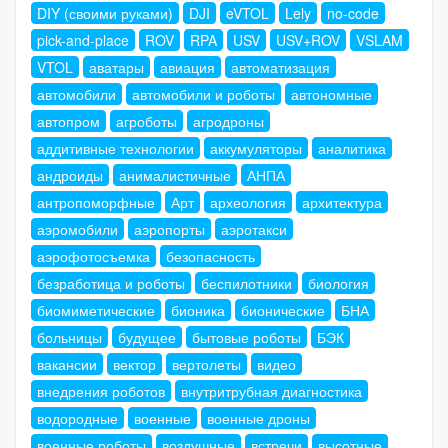
DIY (своими руками)
DJI
eVTOL
Lely
no-code
pick-and-place
ROV
RPA
USV
USV+ROV
VSLAM
VTOL
аватары
авиация
автоматизация
автомобили
автомобили и роботы
автономные
автопром
агроботы
агродроны
аддитивные технологии
аккумуляторы
аналитика
андроиды
анималистичные
АНПА
антропоморфные
Арт
археология
архитектура
аэромобили
аэропорты
аэротакси
аэрофотосъемка
безопасность
безработица и роботы
беспилотники
биология
биомиметические
бионика
бионические
БНА
больницы
будущее
бытовые роботы
БЭК
вакансии
вектор
вертолеты
видео
внедрения роботов
внутритрубная диагностика
водородные
военные
военные дроны
военные роботы
воздушные
встречи
высотные