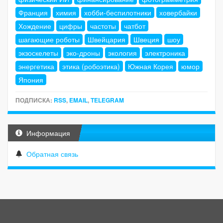
Франция
химия
хобби-беспилотники
ховербайки
Хождение
цифры
частоты
чатбот
шагающие роботы
Швейцария
Швеция
шоу
экзоскелеты
эко-дроны
экология
электроника
энергетика
этика (робоэтика)
Южная Корея
юмор
Япония
ПОДПИСКА:
RSS
,
EMAIL
,
TELEGRAM
Информация
Обратная связь