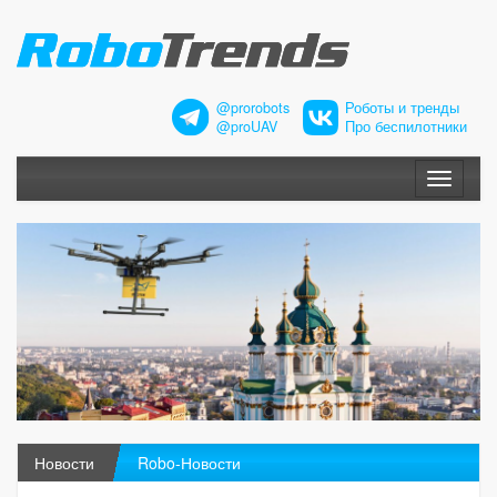
@prorobots
Роботы и тренды
@proUAV
Про беспилотники
Меню
Новости
Robo-Новости