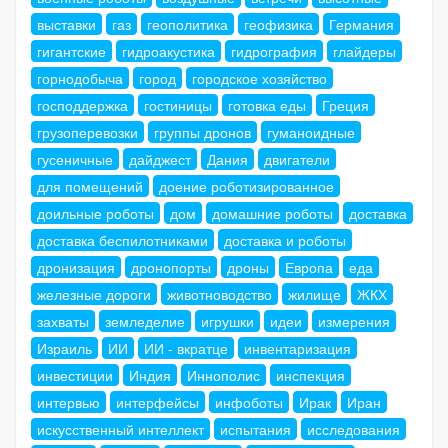
выставки
газ
геополитика
геофизика
Германия
гигантские
гидроакустика
гидрография
глайдеры
горнодобыча
город
городское хозяйство
господдержка
гостиницы
готовка еды
Греция
грузоперевозки
группы дронов
гуманоидные
гусеничные
дайджест
Дания
двигатели
для помещений
доение роботизированное
доильные роботы
дом
домашние роботы
доставка
доставка беспилотниками
доставка и роботы
дронизация
дронопорты
дроны
Европа
еда
железные дороги
животноводство
жилище
ЖКХ
захваты
земледелие
игрушки
идеи
измерения
Израиль
ИИ
ИИ - вкратце
инвентаризация
инвестиции
Индия
Иннополис
инспекция
интервью
интерфейсы
инфоботы
Ирак
Иран
искусственный интеллект
испытания
исследования