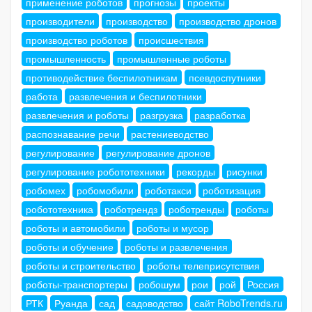
применение роботов
прогнозы
проекты
производители
производство
производство дронов
производство роботов
происшествия
промышленность
промышленные роботы
противодействие беспилотникам
псевдоспутники
работа
развлечения и беспилотники
развлечения и роботы
разгрузка
разработка
распознавание речи
растениеводство
регулирование
регулирование дронов
регулирование робототехники
рекорды
рисунки
робомех
робомобили
роботакси
роботизация
робототехника
роботрендз
роботренды
роботы
роботы и автомобили
роботы и мусор
роботы и обучение
роботы и развлечения
роботы и строительство
роботы телеприсутствия
роботы-транспортеры
робошум
рои
рой
Россия
РТК
Руанда
сад
садоводство
сайт RoboTrends.ru