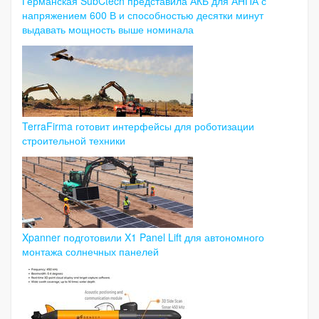
Германская SubCtech представила АКБ для АНПА с
напряжением 600 В и способностью десятки минут
выдавать мощность выше номинала
TerraFirma готовит интерфейсы для роботизации
строительной техники
Xpanner подготовили X1 Panel Lift для автономного
монтажа солнечных панелей