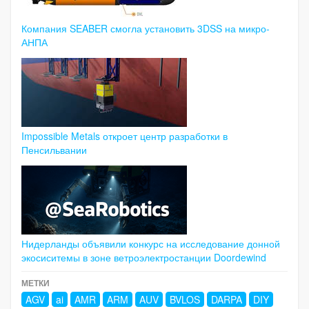
Компания SEABER смогла установить 3DSS на микро-
АНПА
Impossible Metals откроет центр разработки в
Пенсильвании
Нидерланды объявили конкурс на исследование донной
экосиситемы в зоне ветроэлектростанции Doordewind
МЕТКИ
AGV
ai
AMR
ARM
AUV
BVLOS
DARPA
DIY