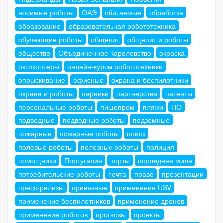
носимые роботы
ОАЭ
обитаемые
обработка
образование
образовательная робототехника
обучающие роботы
общепит
общепит и роботы
общество
Объединенное Королевство
окраска
октокоптеры
онлайн-курсы робототехники
опрыскивание
офисные
охрана и беспилотники
охрана и роботы
парники
партнерства
патенты
персональные роботы
пищепром
пляжи
ПО
подводные
подводные роботы
подземные
пожарные
пожарные роботы
поиск
полевые роботы
полезные роботы
полиция
помощники
Португалия
порты
последняя миля
потребительские роботы
почта
право
презентации
пресс-релизы
привязные
применение USV
применение беспилотников
применение дронов
применение роботов
прогнозы
проекты