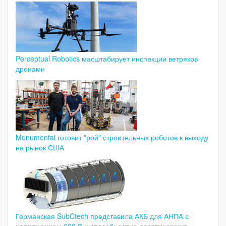
Perceptual Robotics масштабирует инспекции ветряков
дронами
Monumental готовит "рой" строительных роботов к выходу
на рынок США
Германская SubCtech представила АКБ для АНПА с
напряжением 600 В и способностью десятки минут