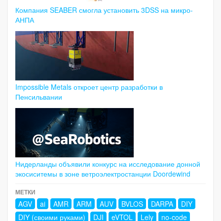
Компания SEABER смогла установить 3DSS на микро-
АНПА
Impossible Metals откроет центр разработки в
Пенсильвании
Нидерланды объявили конкурс на исследование донной
экосиситемы в зоне ветроэлектростанции Doordewind
МЕТКИ
AGV
ai
AMR
ARM
AUV
BVLOS
DARPA
DIY
DIY (своими руками)
DJI
eVTOL
Lely
no-code