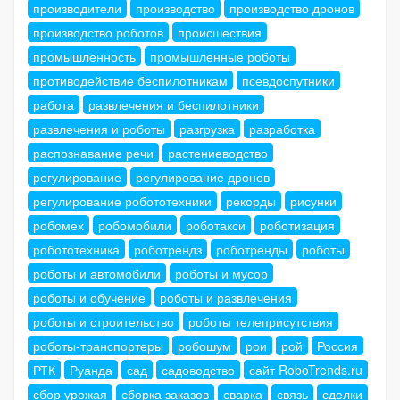
производители
производство
производство дронов
производство роботов
происшествия
промышленность
промышленные роботы
противодействие беспилотникам
псевдоспутники
работа
развлечения и беспилотники
развлечения и роботы
разгрузка
разработка
распознавание речи
растениеводство
регулирование
регулирование дронов
регулирование робототехники
рекорды
рисунки
робомех
робомобили
роботакси
роботизация
робототехника
роботрендз
роботренды
роботы
роботы и автомобили
роботы и мусор
роботы и обучение
роботы и развлечения
роботы и строительство
роботы телеприсутствия
роботы-транспортеры
робошум
рои
рой
Россия
РТК
Руанда
сад
садоводство
сайт RoboTrends.ru
сбор урожая
сборка заказов
сварка
связь
сделки