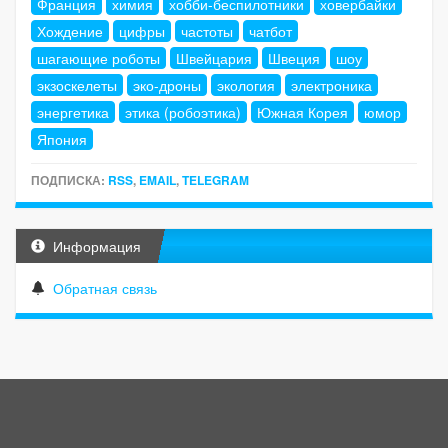
Франция
химия
хобби-беспилотники
ховербайки
Хождение
цифры
частоты
чатбот
шагающие роботы
Швейцария
Швеция
шоу
экзоскелеты
эко-дроны
экология
электроника
энергетика
этика (робоэтика)
Южная Корея
юмор
Япония
ПОДПИСКА:
RSS
,
EMAIL
,
TELEGRAM
Информация
Обратная связь