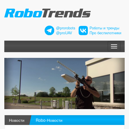
@prorobots
Роботы и тренды
@proUAV
Про беспилотники
Меню
Новости
Robo-Новости