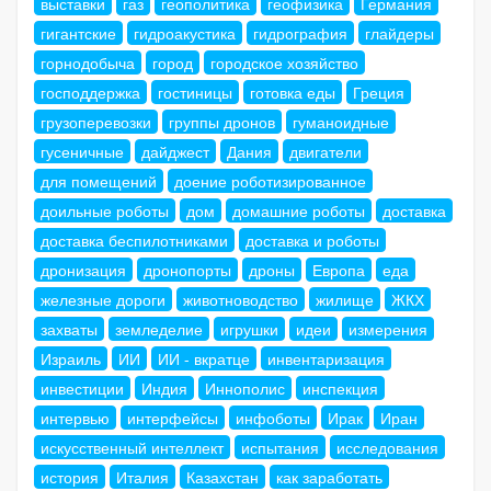
выставки
газ
геополитика
геофизика
Германия
гигантские
гидроакустика
гидрография
глайдеры
горнодобыча
город
городское хозяйство
господдержка
гостиницы
готовка еды
Греция
грузоперевозки
группы дронов
гуманоидные
гусеничные
дайджест
Дания
двигатели
для помещений
доение роботизированное
доильные роботы
дом
домашние роботы
доставка
доставка беспилотниками
доставка и роботы
дронизация
дронопорты
дроны
Европа
еда
железные дороги
животноводство
жилище
ЖКХ
захваты
земледелие
игрушки
идеи
измерения
Израиль
ИИ
ИИ - вкратце
инвентаризация
инвестиции
Индия
Иннополис
инспекция
интервью
интерфейсы
инфоботы
Ирак
Иран
искусственный интеллект
испытания
исследования
история
Италия
Казахстан
как заработать