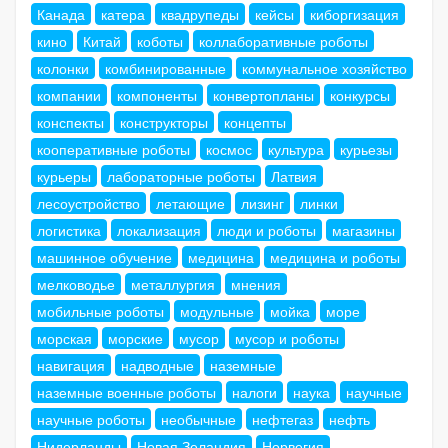
Канада
катера
квадрупеды
кейсы
киборгизация
кино
Китай
коботы
коллаборативные роботы
колонки
комбинированные
коммунальное хозяйство
компании
компоненты
конвертопланы
конкурсы
конспекты
конструкторы
концепты
кооперативные роботы
космос
культура
курьезы
курьеры
лабораторные роботы
Латвия
лесоустройство
летающие
лизинг
линки
логистика
локализация
люди и роботы
магазины
машинное обучение
медицина
медицина и роботы
мелководье
металлургия
мнения
мобильные роботы
модульные
мойка
море
морская
морские
мусор
мусор и роботы
навигация
надводные
наземные
наземные военные роботы
налоги
наука
научные
научные роботы
необычные
нефтегаз
нефть
Нидерланды
Новая Зеландия
Норвегия