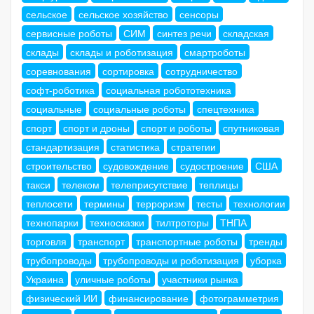
сельское
сельское хозяйство
сенсоры
сервисные роботы
СИМ
синтез речи
складская
склады
склады и роботизация
смартроботы
соревнования
сортировка
сотрудничество
софт-роботика
социальная робототехника
социальные
социальные роботы
спецтехника
спорт
спорт и дроны
спорт и роботы
спутниковая
стандартизация
статистика
стратегии
строительство
судовождение
судостроение
США
такси
телеком
телеприсутствие
теплицы
теплосети
термины
терроризм
тесты
технологии
технопарки
техносказки
тилтроторы
ТНПА
торговля
транспорт
транспортные роботы
тренды
трубопроводы
трубопроводы и роботизация
уборка
Украина
уличные роботы
участники рынка
физический ИИ
финансирование
фотограмметрия