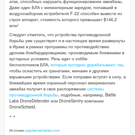
атак, способных нарушить функционирование авиабазы.
Даже один БЛА с миниатюрным зарядом, попавший в
воздухозаборник истребителя F-22 способен вывести из
строя аппарат, стоимость которого превышает $146,2
млн!
Следует отметить, что устройства противодронной
борьбы уже существуют и в настоящее время развернуты
в Ираке в рамках программы по противодействию
дронам-бомбардировщикам, производимым боевиками в
кустарных условиях. Речь идет о хобби-
беспилотников БЛА,
которые кустарно дорабатывают так
,
чтобы оснастить их гранатами, минами и другими
взрывными устройствами. Если поправки вступят в силу, в
ближайшее время охранный персонал американских
авиабаз получит в свое распоряжение
системы
противодронной борьбы
, подобные, например, Battle
Labs DroneDefender или DroneSentry компании
DroneSchield.
+ +
Источник:
popularmechanics.com