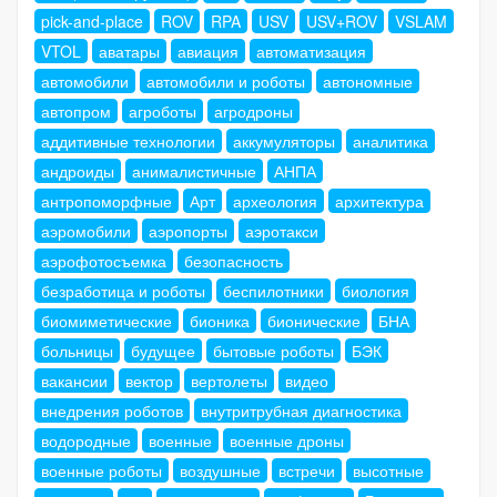
pick-and-place
ROV
RPA
USV
USV+ROV
VSLAM
VTOL
аватары
авиация
автоматизация
автомобили
автомобили и роботы
автономные
автопром
агроботы
агродроны
аддитивные технологии
аккумуляторы
аналитика
андроиды
анималистичные
АНПА
антропоморфные
Арт
археология
архитектура
аэромобили
аэропорты
аэротакси
аэрофотосъемка
безопасность
безработица и роботы
беспилотники
биология
биомиметические
бионика
бионические
БНА
больницы
будущее
бытовые роботы
БЭК
вакансии
вектор
вертолеты
видео
внедрения роботов
внутритрубная диагностика
водородные
военные
военные дроны
военные роботы
воздушные
встречи
высотные