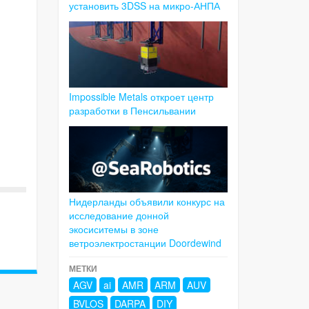
установить 3DSS на микро-АНПА
Impossible Metals откроет центр
разработки в Пенсильвании
Нидерланды объявили конкурс на
исследование донной
экосиситемы в зоне
ветроэлектростанции Doordewind
МЕТКИ
AGV
ai
AMR
ARM
AUV
BVLOS
DARPA
DIY