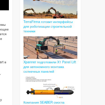
TerraFirma готовит интерфейсы
ъемы
для роботизации строительной
вающее
техники
ется
ие
Xpanner подготовили X1 Panel Lift
rt в
для автономного монтажа
солнечных панелей
ь
му
Компания SEABER смогла