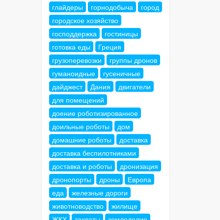
глайдеры
горнодобыча
город
городское хозяйство
господдержка
гостиницы
готовка еды
Греция
грузоперевозки
группы дронов
гуманоидные
гусеничные
дайджест
Дания
двигатели
для помещений
доение роботизированное
доильные роботы
дом
домашние роботы
доставка
доставка беспилотниками
доставка и роботы
дронизация
дронопорты
дроны
Европа
еда
железные дороги
животноводство
жилище
ЖКХ
захваты
земледелие