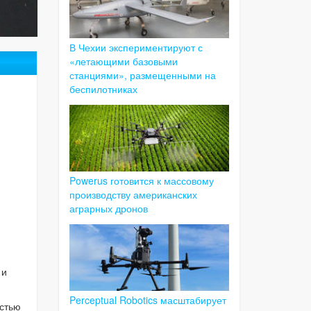
В Чехии экспериментируют с
«летающими базовыми
станциями», размещенными на
беспилотниках
Powerus готовится к массовому
производству американских
аграрных дронов
 и
Perceptual Robotics масштабирует
остью