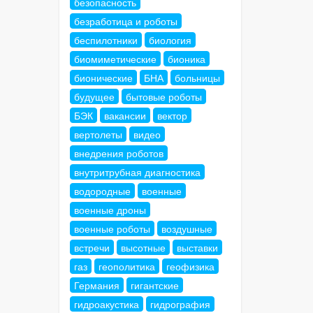
безопасность
безработица и роботы
беспилотники
биология
биомиметические
бионика
бионические
БНА
больницы
будущее
бытовые роботы
БЭК
вакансии
вектор
вертолеты
видео
внедрения роботов
внутритрубная диагностика
водородные
военные
военные дроны
военные роботы
воздушные
встречи
высотные
выставки
газ
геополитика
геофизика
Германия
гигантские
гидроакустика
гидрография