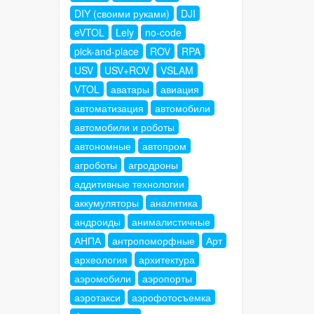
DIY (своими руками)
DJI
eVTOL
Lely
no-code
pick-and-place
ROV
RPA
USV
USV+ROV
VSLAM
VTOL
аватары
авиация
автоматизация
автомобили
автомобили и роботы
автономные
автопром
агроботы
агродроны
аддитивные технологии
аккумуляторы
аналитика
андроиды
анималистичные
АНПА
антропоморфные
Арт
археология
архитектура
аэромобили
аэропорты
аэротакси
аэрофотосъемка