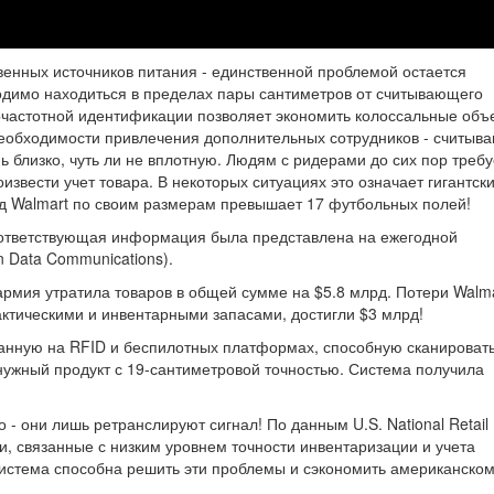
венных источников питания - единственной проблемой остается
одимо находиться в пределах пары сантиметров от считывающего
иочастотной идентификации позволяет экономить колоссальные об
 необходимости привлечения дополнительных сотрудников - считы
ь близко, чуть ли не вплотную. Людям с ридерами до сих пор требу
извести учет товара. В некоторых ситуациях это означает гигантск
ад Walmart по своим размерам превышает 17 футбольных полей!
оответствующая информация была представлена на ежегодной
n Data Communications).
армия утратила товаров в общей сумме на $5.8 млрд. Потери Walma
ктическими и инвентарными запасами, достигли $3 млрд!
ванную на RFID и беспилотных платформах, способную сканироват
 нужный продукт с 19-сантиметровой точностью. Система получила
 - они лишь ретранслируют сигнал! По данным U.S. National Retail
ли, связанные с низким уровнем точности инвентаризации и учета
 система способна решить эти проблемы и сэкономить американско