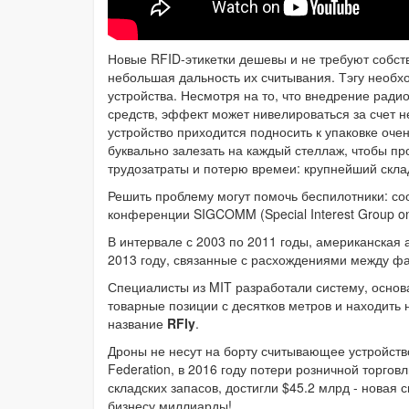
Новые RFID-этикетки дешевы и не требуют собст
небольшая дальность их считывания. Тэгу необх
устройства. Несмотря на то, что внедрение рад
средств, эффект может нивелироваться за счет
устройство приходится подносить к упаковке очен
буквально залезать на каждый стеллаж, чтобы про
трудозатраты и потерю времеи: крупнейший скл
Решить проблему могут помочь беспилотники: с
конференции SIGCOMM (Special Interest Group o
В интервале с 2003 по 2011 годы, американская 
2013 году, связанные с расхождениями между фа
Специалисты из MIT разработали систему, осно
товарные позиции с десятков метров и находить
название
RFly
.
Дроны не несут на борту считывающее устройство
Federation, в 2016 году потери розничной торгов
складских запасов, достигли $45.2 млрд - новая
бизнесу миллиарды!