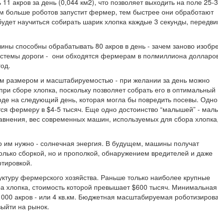
11 акров за день (0,044 км2), что позволяет выходить на поле 25-3
ем больше роботов запустит фермер, тем быстрее они обработают
удет научиться собирать шарик хлопка каждые 3 секунды, передви
ы способны обрабатывать 80 акров в день - зачем заново изобре
истемы дороги - они обходятся фермерам в полмиллиона долларо
год.
м размером и масштабируемостью - при желании за день можно
при сборе хлопка, поскольку позволяет собрать его в оптимальный
годе на следующий день, которая могла бы повредить посевы. Одно
ся фермеру в $4-5 тысяч. Еще одно достоинство “малышей” - мал
авнения, вес современных машин, используемых для сбора хлопка
то им нужно - солнечная энергия. В будущем, машины получат
олько сборкой, но и прополкой, обнаружением вредителей и даже
ртировкой.
ктуру фермерского хозяйства. Раньше только наиболее крупные
а хлопка, стоимость которой превышает $600 тысяч. Минимальная
000 акров - или 4 кв.км. Бюджетная масштабируемая роботизиров
ыйти на рынок.