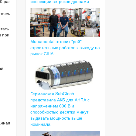
инспекции ветряков дронами
0 раз
гаясь
тать
в при
Monumental готовит "рой"
строительных роботов к выходу на
рынок США
ый
,
Германская SubCtech
представила АКБ для АНПА с
напряжением 600 В и
способностью десятки минут
выдавать мощность выше
анная
номинала