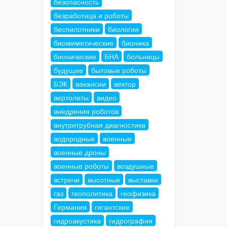
безопасность
безработица и роботы
беспилотники
биология
биомиметические
бионика
бионические
БНА
больницы
будущее
бытовые роботы
БЭК
вакансии
вектор
вертолеты
видео
внедрения роботов
внутритрубная диагностика
водородные
военные
военные дроны
военные роботы
воздушные
встречи
высотные
выставки
газ
геополитика
геофизика
Германия
гигантские
гидроакустика
гидрография