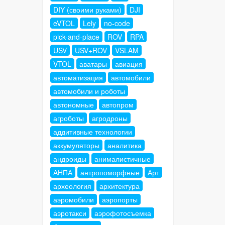
DIY (своими руками)
DJI
eVTOL
Lely
no-code
pick-and-place
ROV
RPA
USV
USV+ROV
VSLAM
VTOL
аватары
авиация
автоматизация
автомобили
автомобили и роботы
автономные
автопром
агроботы
агродроны
аддитивные технологии
аккумуляторы
аналитика
андроиды
анималистичные
АНПА
антропоморфные
Арт
археология
архитектура
аэромобили
аэропорты
аэротакси
аэрофотосъемка