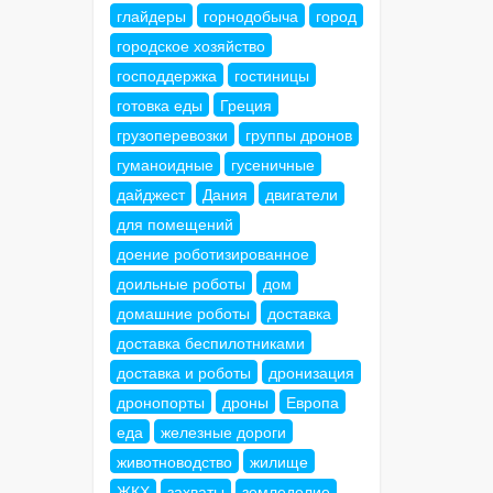
глайдеры
горнодобыча
город
городское хозяйство
господдержка
гостиницы
готовка еды
Греция
грузоперевозки
группы дронов
гуманоидные
гусеничные
дайджест
Дания
двигатели
для помещений
доение роботизированное
доильные роботы
дом
домашние роботы
доставка
доставка беспилотниками
доставка и роботы
дронизация
дронопорты
дроны
Европа
еда
железные дороги
животноводство
жилище
ЖКХ
захваты
земледелие