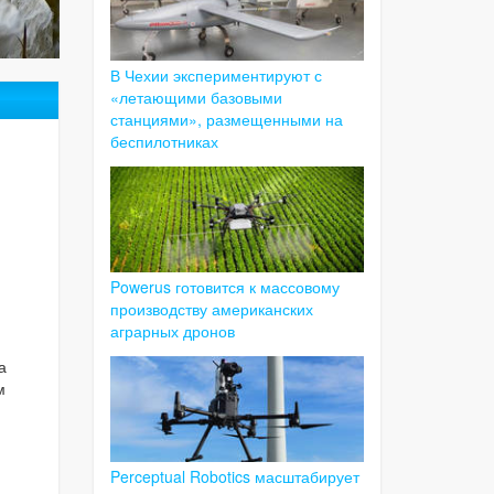
В Чехии экспериментируют с
«летающими базовыми
станциями», размещенными на
беспилотниках
Powerus готовится к массовому
производству американских
аграрных дронов
а
м
Perceptual Robotics масштабирует