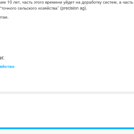
10 лет, часть этого времени уйдет на доработку систем, а часть 
чного сельского хозяйства” (precision ag).
итае.
и:
зяйство