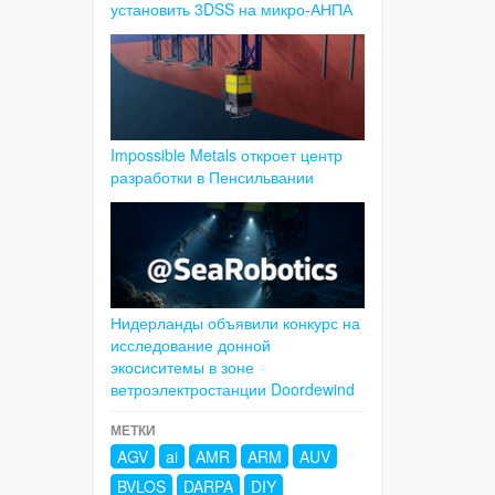
установить 3DSS на микро-АНПА
Impossible Metals откроет центр
разработки в Пенсильвании
Нидерланды объявили конкурс на
исследование донной
экосиситемы в зоне
ветроэлектростанции Doordewind
МЕТКИ
AGV
ai
AMR
ARM
AUV
BVLOS
DARPA
DIY