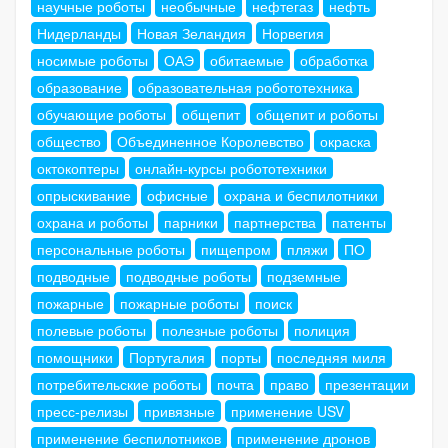
научные роботы
необычные
нефтегаз
нефть
Нидерланды
Новая Зеландия
Норвегия
носимые роботы
ОАЭ
обитаемые
обработка
образование
образовательная робототехника
обучающие роботы
общепит
общепит и роботы
общество
Объединенное Королевство
окраска
октокоптеры
онлайн-курсы робототехники
опрыскивание
офисные
охрана и беспилотники
охрана и роботы
парники
партнерства
патенты
персональные роботы
пищепром
пляжи
ПО
подводные
подводные роботы
подземные
пожарные
пожарные роботы
поиск
полевые роботы
полезные роботы
полиция
помощники
Португалия
порты
последняя миля
потребительские роботы
почта
право
презентации
пресс-релизы
привязные
применение USV
применение беспилотников
применение дронов