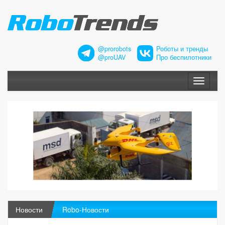
@prorobots
Роботы и тренды
@proUAV
Про беспилотники
Меню
Новости
Robo-Новости