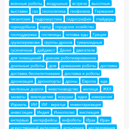
военные роботы
воздушные
встречи
высотные
выставки
газ
геополитика
геофизика
Германия
гигантские
гидроакустика
гидрография
глайдеры
горнодобыча
город
городское хозяйство
господдержка
гостиницы
готовка еды
Греция
грузоперевозки
группы дронов
гуманоидные
гусеничные
дайджест
Дания
двигатели
для помещений
доение роботизированное
доильные роботы
дом
домашние роботы
доставка
доставка беспилотниками
доставка и роботы
дронизация
дронопорты
дроны
Европа
еда
железные дороги
животноводство
жилище
ЖКХ
захваты
земледелие
игрушки
идеи
измерения
Израиль
ИИ
ИИ - вкратце
инвентаризация
инвестиции
Индия
Иннополис
инспекция
интервью
интерфейсы
инфоботы
Ирак
Иран
искусственный интеллект
испытания
исследования