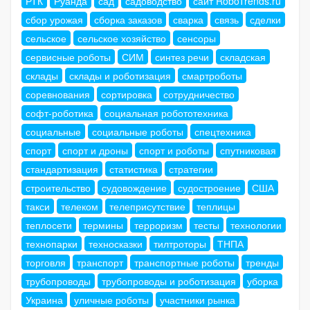
РТК
Руанда
сад
садоводство
сайт RoboTrends.ru
сбор урожая
сборка заказов
сварка
связь
сделки
сельское
сельское хозяйство
сенсоры
сервисные роботы
СИМ
синтез речи
складская
склады
склады и роботизация
смартроботы
соревнования
сортировка
сотрудничество
софт-роботика
социальная робототехника
социальные
социальные роботы
спецтехника
спорт
спорт и дроны
спорт и роботы
спутниковая
стандартизация
статистика
стратегии
строительство
судовождение
судостроение
США
такси
телеком
телеприсутствие
теплицы
теплосети
термины
терроризм
тесты
технологии
технопарки
техносказки
тилтроторы
ТНПА
торговля
транспорт
транспортные роботы
тренды
трубопроводы
трубопроводы и роботизация
уборка
Украина
уличные роботы
участники рынка