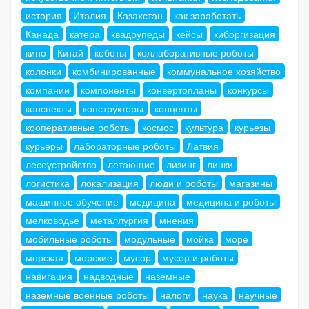
история
Италия
Казахстан
как заработать
Канада
катера
квадрупеды
кейсы
киборгизация
кино
Китай
коботы
коллаборативные роботы
колонки
комбинированные
коммунальное хозяйство
компании
компоненты
конвертопланы
конкурсы
конспекты
конструкторы
концепты
кооперативные роботы
космос
культура
курьезы
курьеры
лабораторные роботы
Латвия
лесоустройство
летающие
лизинг
линки
логистика
локализация
люди и роботы
магазины
машинное обучение
медицина
медицина и роботы
мелководье
металлургия
мнения
мобильные роботы
модульные
мойка
море
морская
морские
мусор
мусор и роботы
навигация
надводные
наземные
наземные военные роботы
налоги
наука
научные