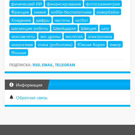
физический ИИ
финансирование
фотограмметрия
Франция
химия
хобби-беспилотники
ховербайки
Хождение
цифры
частоты
чатбот
шагающие роботы
Швейцария
Швеция
шоу
экзоскелеты
эко-дроны
экология
электроника
энергетика
этика (робоэтика)
Южная Корея
юмор
Япония
ПОДПИСКА:
RSS
,
EMAIL
,
TELEGRAM
Информация
Обратная связь