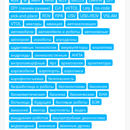
DIY (своими руками)
DJI
eVTOL
Lely
no-code
pick-and-place
ROV
RPA
USV
USV+ROV
VSLAM
VTOL
аватары
авиация
автоматизация
автомобили
автомобили и роботы
автономные
автопром
агроботы
агродроны
аддитивные технологии
аккумуляторы
аналитика
андроиды
анималистичные
АНПА
антропоморфные
Арт
археология
архитектура
аэромобили
аэропорты
аэротакси
аэрофотосъемка
безопасность
безработица и роботы
беспилотники
биология
биомиметические
бионика
бионические
БНА
больницы
будущее
бытовые роботы
БЭК
вакансии
вектор
вертолеты
видео
внедрения роботов
внутритрубная диагностика
водородные
военные
военные дроны