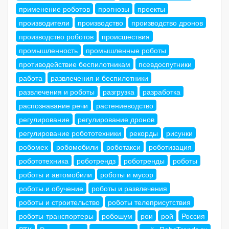
применение роботов
прогнозы
проекты
производители
производство
производство дронов
производство роботов
происшествия
промышленность
промышленные роботы
противодействие беспилотникам
псевдоспутники
работа
развлечения и беспилотники
развлечения и роботы
разгрузка
разработка
распознавание речи
растениеводство
регулирование
регулирование дронов
регулирование робототехники
рекорды
рисунки
робомех
робомобили
роботакси
роботизация
робототехника
роботрендз
роботренды
роботы
роботы и автомобили
роботы и мусор
роботы и обучение
роботы и развлечения
роботы и строительство
роботы телеприсутствия
роботы-транспортеры
робошум
рои
рой
Россия