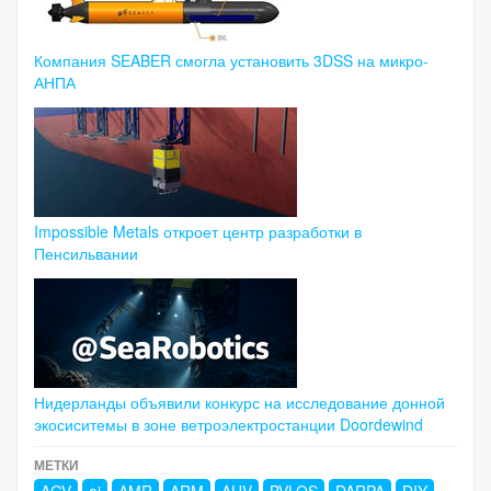
Компания SEABER смогла установить 3DSS на микро-
АНПА
Impossible Metals откроет центр разработки в
Пенсильвании
Нидерланды объявили конкурс на исследование донной
экосиситемы в зоне ветроэлектростанции Doordewind
МЕТКИ
AGV
ai
AMR
ARM
AUV
BVLOS
DARPA
DIY