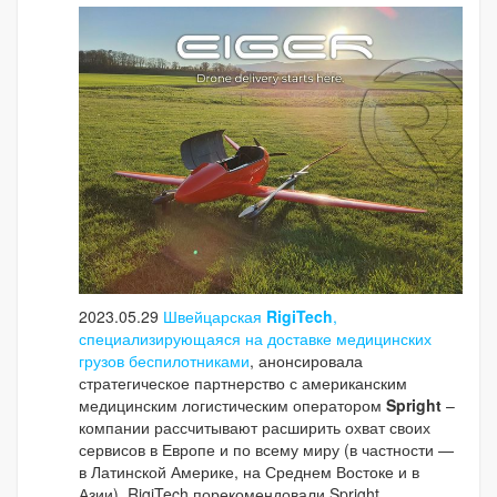
2023.05.29
Швейцарская
RigiTech
,
специализирующаяся на доставке медицинских
грузов беспилотниками
, анонсировала
стратегическое партнерство с американским
медицинским логистическим оператором
Spright
–
компании рассчитывают расширить охват своих
сервисов в Европе и по всему миру (в частности —
в Латинской Америке, на Среднем Востоке и в
Азии). RigiTech порекомендовали Spright