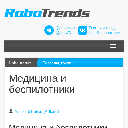
@prorobots
Роботы и тренды
@proUAV
Про беспилотники
Меню
Robo-педия
Разделы, группы
Медицина и
беспилотники
Алексей Бойко (ABloud)
Медицина и беспилотники --