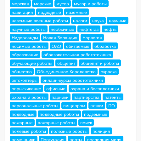
морская
морские
мусор
мусор и роботы
навигация
надводные
наземные
наземные военные роботы
налоги
наука
научные
научные роботы
необычные
нефтегаз
нефть
Нидерланды
Новая Зеландия
Норвегия
носимые роботы
ОАЭ
обитаемые
обработка
образование
образовательная робототехника
обучающие роботы
общепит
общепит и роботы
общество
Объединенное Королевство
окраска
октокоптеры
онлайн-курсы робототехники
опрыскивание
офисные
охрана и беспилотники
охрана и роботы
парники
партнерства
патенты
персональные роботы
пищепром
пляжи
ПО
подводные
подводные роботы
подземные
пожарные
пожарные роботы
поиск
полевые роботы
полезные роботы
полиция
помощники
Португалия
порты
последняя миля