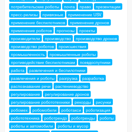
потребительские роботы
почта
право
презентации
пресс-релизы
привязные
применение USV
применение беспилотников
применение дронов
применение роботов
прогнозы
проекты
производители
производство
производство дронов
производство роботов
происшествия
промышленность
промышленные роботы
противодействие беспилотникам
псевдоспутники
работа
развлечения и беспилотники
развлечения и роботы
разгрузка
разработка
распознавание речи
растениеводство
регулирование
регулирование дронов
регулирование робототехники
рекорды
рисунки
робомех
робомобили
роботакси
роботизация
робототехника
роботрендз
роботренды
роботы
роботы и автомобили
роботы и мусор