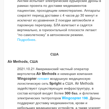
Англии испытает электрические курьерские дроны в
рамках проекта по доставке медикаментов
пациентам, проходящим химиотерапию. Аппараты
сократят период доставки с 4 часов до 30 минут и
исключат из уравнения 2 поездки автомобиля и
паромную переправу. БЛА взлетают и садятся
вертикально, в горизонтальной плоскости летают
“по-самолетному” в автономном режиме.
Подробнее
.
США
Air Methods, США
2021.10.21 Американский частный оператор
вертолетов
Air Methods
и немецкая компания
Wingcopter
готовят
воздушную медицинскую
логистическую сеть
Spright
в США. Air Methods
задействуют существующую инфраструктуру, в
состав которой входят более
300 баз
, и флотилию
электрических тилтроторов
Wingcopter 198
. Дроны
поддержат доставку медикаментов, крови и
небольших медицинских устройств, а также ускорят