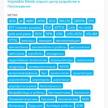
Impossible Metals откроет центр разработки в
Пенсильвании
МЕТКИ
AGV
ai
AMR
ARM
AUV
BVLOS
DARPA
DIY
DIY (своими руками)
DJI
eVTOL
Lely
no-code
pick-and-place
ROV
RPA
USV
USV+ROV
VSLAM
VTOL
аватары
авиация
автоматизация
автомобили
автомобили и роботы
автономные
автопром
агроботы
агродроны
аддитивные технологии
аккумуляторы
аналитика
андроиды
анималистичные
АНПА
антропоморфные
Арт
археология
архитектура
аэромобили
аэропорты
аэротакси
аэрофотосъемка
безопасность
безработица и роботы
беспилотники
биология
биомиметические
бионика
бионические
БНА
больницы
будущее
бытовые роботы
БЭК