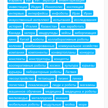
инвестиции
Индия
Иннополис
инспекция
интервью
интерфейсы
инфоботы
Ирак
Иран
искусственный интеллект
испытания
исследования
история
Италия
Казахстан
как заработать
Канада
катера
квадрупеды
кейсы
киборгизация
кино
Китай
коботы
коллаборативные роботы
колонки
комбинированные
коммунальное хозяйство
компании
компоненты
конвертопланы
конкурсы
конспекты
конструкторы
концепты
кооперативные роботы
космос
культура
курьезы
курьеры
лабораторные роботы
Латвия
лесоустройство
летающие
лизинг
линки
логистика
локализация
люди и роботы
магазины
машинное обучение
медицина
медицина и роботы
мелководье
металлургия
мнения
мобильные роботы
модульные
мойка
море