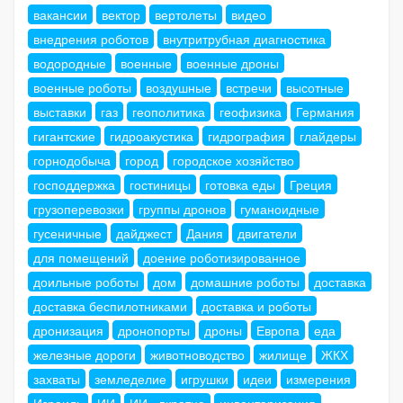
вакансии
вектор
вертолеты
видео
внедрения роботов
внутритрубная диагностика
водородные
военные
военные дроны
военные роботы
воздушные
встречи
высотные
выставки
газ
геополитика
геофизика
Германия
гигантские
гидроакустика
гидрография
глайдеры
горнодобыча
город
городское хозяйство
господдержка
гостиницы
готовка еды
Греция
грузоперевозки
группы дронов
гуманоидные
гусеничные
дайджест
Дания
двигатели
для помещений
доение роботизированное
доильные роботы
дом
домашние роботы
доставка
доставка беспилотниками
доставка и роботы
дронизация
дронопорты
дроны
Европа
еда
железные дороги
животноводство
жилище
ЖКХ
захваты
земледелие
игрушки
идеи
измерения
Израиль
ИИ
ИИ - вкратце
инвентаризация