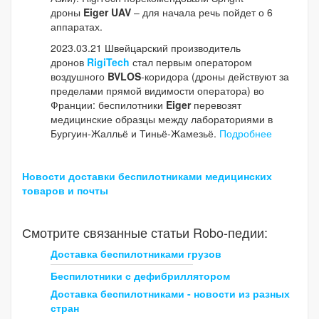
дроны
Eiger UAV
– для начала речь пойдет о 6
аппаратах.
2023.03.21 Швейцарский производитель
дронов
RigiTech
стал первым оператором
воздушного
BVLOS
-коридора (дроны действуют за
пределами прямой видимости оператора) во
Франции: беспилотники
Eiger
перевозят
медицинские образцы между лабораториями в
Бургуин-Жалльё и Тиньё-Жамезьё.
Подробнее
Новости доставки беспилотниками медицинских
товаров и почты
Смотрите связанные статьи Robo-педии:
Доставка беспилотниками грузов
Беспилотники с дефибриллятором
Доставка беспилотниками - новости из разных
стран