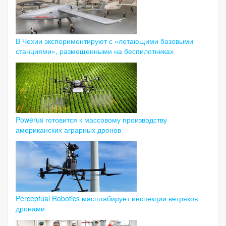
В Чехии экспериментируют с «летающими базовыми
станциями», размещенными на беспилотниках
Powerus готовится к массовому производству
американских аграрных дронов
Perceptual Robotics масштабирует инспекции ветряков
дронами