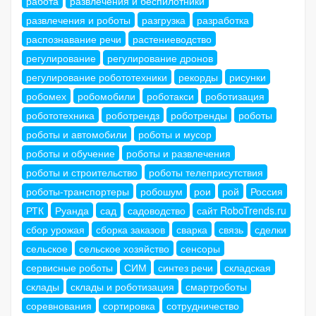
работа
развлечения и беспилотники
развлечения и роботы
разгрузка
разработка
распознавание речи
растениеводство
регулирование
регулирование дронов
регулирование робототехники
рекорды
рисунки
робомех
робомобили
роботакси
роботизация
робототехника
роботрендз
роботренды
роботы
роботы и автомобили
роботы и мусор
роботы и обучение
роботы и развлечения
роботы и строительство
роботы телеприсутствия
роботы-транспортеры
робошум
рои
рой
Россия
РТК
Руанда
сад
садоводство
сайт RoboTrends.ru
сбор урожая
сборка заказов
сварка
связь
сделки
сельское
сельское хозяйство
сенсоры
сервисные роботы
СИМ
синтез речи
складская
склады
склады и роботизация
смартроботы
соревнования
сортировка
сотрудничество