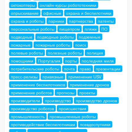
октокоптеры
онлайн-курсы робототехники
опрыскивание
офисные
охрана и беспилотники
охрана и роботы
парники
партнерства
патенты
персональные роботы
пищепром
пляжи
ПО
подводные
подводные роботы
подземные
пожарные
пожарные роботы
поиск
полевые роботы
полезные роботы
полиция
помощники
Португалия
порты
последняя миля
потребительские роботы
почта
право
презентации
пресс-релизы
привязные
применение USV
применение беспилотников
применение дронов
применение роботов
прогнозы
проекты
производители
производство
производство дронов
производство роботов
происшествия
промышленность
промышленные роботы
противодействие беспилотникам
псевдоспутники