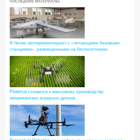
ПОСЛЕДНИЕ МАТЕРИАЛЫ
В Чехии экспериментируют с «летающими базовыми
станциями», размещенными на беспилотниках
Powerus готовится к массовому производству
американских аграрных дронов
Perceptual Robotics масштабирует инспекции ветряков