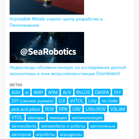
Impossible Metals откроет центр разработки в
Пенсильвании
Нидерланды объявили конкурс на исследование донной
экосиситемы в зоне ветроэлектростанции Doordewind
МЕТКИ
AGV
ai
AMR
ARM
AUV
BVLOS
DARPA
DIY
DIY (своими руками)
DJI
eVTOL
Lely
no-code
pick-and-place
ROV
RPA
USV
USV+ROV
VSLAM
VTOL
аватары
авиация
автоматизация
автомобили
автомобили и роботы
автономные
автопром
агроботы
агродроны