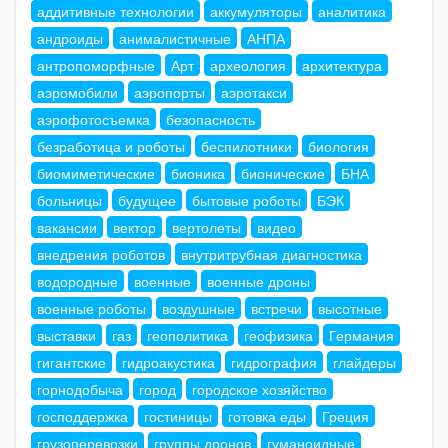
аддитивные технологии
аккумуляторы
аналитика
андроиды
анималистичные
АНПА
антропоморфные
Арт
археология
архитектура
аэромобили
аэропорты
аэротакси
аэрофотосъемка
безопасность
безработица и роботы
беспилотники
биология
биомиметические
бионика
бионические
БНА
больницы
будущее
бытовые роботы
БЭК
вакансии
вектор
вертолеты
видео
внедрения роботов
внутритрубная диагностика
водородные
военные
военные дроны
военные роботы
воздушные
встречи
высотные
выставки
газ
геополитика
геофизика
Германия
гигантские
гидроакустика
гидрография
глайдеры
горнодобыча
город
городское хозяйство
господдержка
гостиницы
готовка еды
Греция
грузоперевозки
группы дронов
гуманоидные