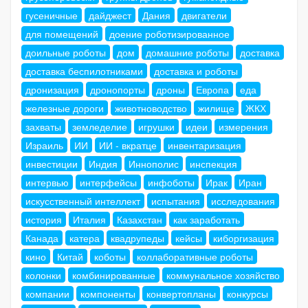
гусеничные
дайджест
Дания
двигатели
для помещений
доение роботизированное
доильные роботы
дом
домашние роботы
доставка
доставка беспилотниками
доставка и роботы
дронизация
дронопорты
дроны
Европа
еда
железные дороги
животноводство
жилище
ЖКХ
захваты
земледелие
игрушки
идеи
измерения
Израиль
ИИ
ИИ - вкратце
инвентаризация
инвестиции
Индия
Иннополис
инспекция
интервью
интерфейсы
инфоботы
Ирак
Иран
искусственный интеллект
испытания
исследования
история
Италия
Казахстан
как заработать
Канада
катера
квадрупеды
кейсы
киборгизация
кино
Китай
коботы
коллаборативные роботы
колонки
комбинированные
коммунальное хозяйство
компании
компоненты
конвертопланы
конкурсы