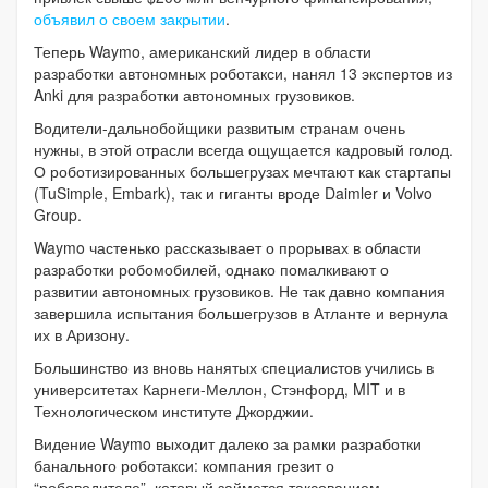
объявил о своем закрытии
.
Теперь Waymo, американский лидер в области
разработки автономных роботакси, нанял 13 экспертов из
Anki для разработки автономных грузовиков.
Водители-дальнобойщики развитым странам очень
нужны, в этой отрасли всегда ощущается кадровый голод.
О роботизированных большегрузах мечтают как стартапы
(TuSimple, Embark), так и гиганты вроде Daimler и Volvo
Group.
Waymo частенько рассказывает о прорывах в области
разработки робомобилей, однако помалкивают о
развитии автономных грузовиков. Не так давно компания
завершила испытания большегрузов в Атланте и вернула
их в Аризону.
Большинство из вновь нанятых специалистов учились в
университетах Карнеги-Меллон, Стэнфорд, MIT и в
Технологическом институте Джорджии.
Видение Waymo выходит далеко за рамки разработки
банального роботакси: компания грезит о
“робоводителе”, который займется таксованием,