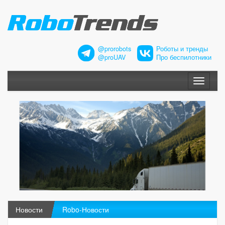
@prorobots
Роботы и тренды
@proUAV
Про беспилотники
Меню
Новости
Robo-Новости