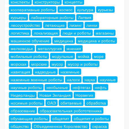
конспекты
конструкторы
концепты
кооперативные роботы
космос
культура
курьезы
курьеры
лабораторные роботы
Латвия
лесоустройство
летающие
лизинг
линки
логистика
локализация
люди и роботы
магазины
машинное обучение
медицина
медицина и роботы
мелководье
металлургия
мнения
мобильные роботы
модульные
мойка
море
морская
морские
мусор
мусор и роботы
навигация
надводные
наземные
наземные военные роботы
налоги
наука
научные
научные роботы
необычные
нефтегаз
нефть
Нидерланды
Новая Зеландия
Норвегия
носимые роботы
ОАЭ
обитаемые
обработка
образование
образовательная робототехника
обучающие роботы
общепит
общепит и роботы
общество
Объединенное Королевство
окраска