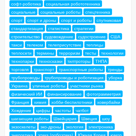
софт-роботика
социальная робототехника
социальные
социальные роботы
спецтехника
спорт
спорт и дроны
спорт и роботы
спутниковая
стандартизация
статистика
стратегии
строительство
судовождение
судостроение
США
такси
телеком
телеприсутствие
теплицы
теплосети
термины
терроризм
тесты
технологии
технопарки
техносказки
тилтроторы
ТНПА
торговля
транспорт
транспортные роботы
тренды
трубопроводы
трубопроводы и роботизация
уборка
Украина
уличные роботы
участники рынка
физический ИИ
финансирование
фотограмметрия
Франция
химия
хобби-беспилотники
ховербайки
Хождение
цифры
частоты
чатбот
шагающие роботы
Швейцария
Швеция
шоу
экзоскелеты
эко-дроны
экология
электроника
энергетика
этика (робоэтика)
Южная Корея
юмор