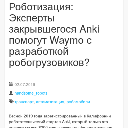
Роботизация:
Эксперты
закрывшегося Anki
помогут Waymo с
разработкой
робогрузовиков?
02.07.2019
handsome_robots
транспорт
,
автоматизация
,
робомобили
Весной 2019 года зарегистрированный в Калифорнии
робототехнический стартап Anki, который только что
привлек свыше $200 млн венчурного финансирования,