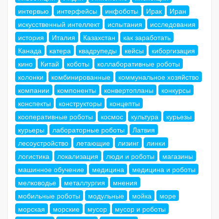
интервью
интерфейсы
инфоботы
Ирак
Иран
искусственный интеллект
испытания
исследования
история
Италия
Казахстан
как заработать
Канада
катера
квадрупеды
кейсы
киборгизация
кино
Китай
коботы
коллаборативные роботы
колонки
комбинированные
коммунальное хозяйство
компании
компоненты
конвертопланы
конкурсы
конспекты
конструкторы
концепты
кооперативные роботы
космос
культура
курьезы
курьеры
лабораторные роботы
Латвия
лесоустройство
летающие
лизинг
линки
логистика
локализация
люди и роботы
магазины
машинное обучение
медицина
медицина и роботы
мелководье
металлургия
мнения
мобильные роботы
модульные
мойка
море
морская
морские
мусор
мусор и роботы