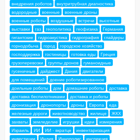
внедрения роботов
внутритрубная диагностика
водородные
военные
военные дроны
военные роботы
воздушные
встречи
высотные
выставки
газ
геополитика
геофизика
Германия
гигантские
гидроакустика
гидрография
глайдеры
горнодобыча
город
городское хозяйство
господдержка
гостиницы
готовка еды
Греция
грузоперевозки
группы дронов
гуманоидные
гусеничные
дайджест
Дания
двигатели
для помещений
доение роботизированное
доильные роботы
дом
домашние роботы
доставка
доставка беспилотниками
доставка и роботы
дронизация
дронопорты
дроны
Европа
еда
железные дороги
животноводство
жилище
ЖКХ
захваты
земледелие
игрушки
идеи
измерения
Израиль
ИИ
ИИ - вкратце
инвентаризация
инвестиции
Индия
Иннополис
инспекция