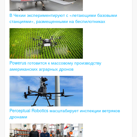
В Чехии экспериментируют с «летающими базовыми
станциями», размещенными на беспилотниках
Powerus готовится к массовому производству
американских аграрных дронов
Perceptual Robotics масштабирует инспекции ветряков
дронами