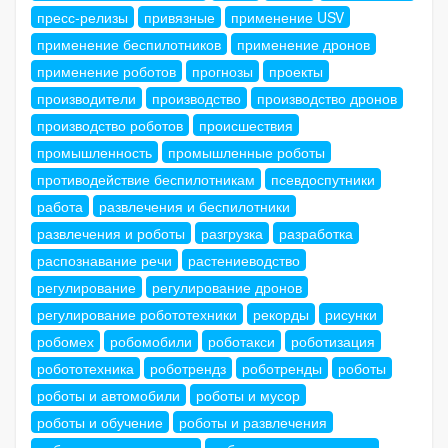
пресс-релизы
привязные
применение USV
применение беспилотников
применение дронов
применение роботов
прогнозы
проекты
производители
производство
производство дронов
производство роботов
происшествия
промышленность
промышленные роботы
противодействие беспилотникам
псевдоспутники
работа
развлечения и беспилотники
развлечения и роботы
разгрузка
разработка
распознавание речи
растениеводство
регулирование
регулирование дронов
регулирование робототехники
рекорды
рисунки
робомех
робомобили
роботакси
роботизация
робототехника
роботрендз
роботренды
роботы
роботы и автомобили
роботы и мусор
роботы и обучение
роботы и развлечения