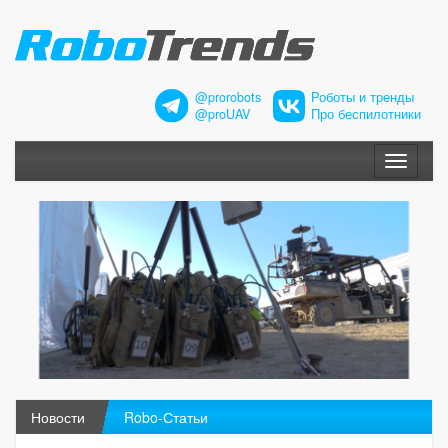
@prorobots
Роботы и тренды
@proUAV
Про беспилотники
Меню
Новости
Robo-Статьи