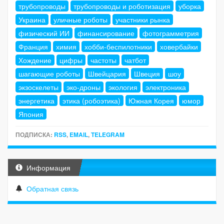
трубопроводы
трубопроводы и роботизация
уборка
Украина
уличные роботы
участники рынка
физический ИИ
финансирование
фотограмметрия
Франция
химия
хобби-беспилотники
ховербайки
Хождение
цифры
частоты
чатбот
шагающие роботы
Швейцария
Швеция
шоу
экзоскелеты
эко-дроны
экология
электроника
энергетика
этика (робоэтика)
Южная Корея
юмор
Япония
ПОДПИСКА:
RSS
,
EMAIL
,
TELEGRAM
Информация
Обратная связь