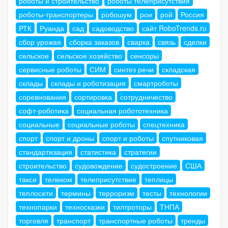
роботы и строительство
роботы телеприсутствия
роботы-транспортеры
робошум
рои
рой
Россия
РТК
Руанда
сад
садоводство
сайт RoboTrends.ru
сбор урожая
сборка заказов
сварка
связь
сделки
сельское
сельское хозяйство
сенсоры
сервисные роботы
СИМ
синтез речи
складская
склады
склады и роботизация
смартроботы
соревнования
сортировка
сотрудничество
софт-роботика
социальная робототехника
социальные
социальные роботы
спецтехника
спорт
спорт и дроны
спорт и роботы
спутниковая
стандартизация
статистика
стратегии
строительство
судовождение
судостроение
США
такси
телеком
телеприсутствие
теплицы
теплосети
термины
терроризм
тесты
технологии
технопарки
техносказки
тилтроторы
ТНПА
торговля
транспорт
транспортные роботы
тренды