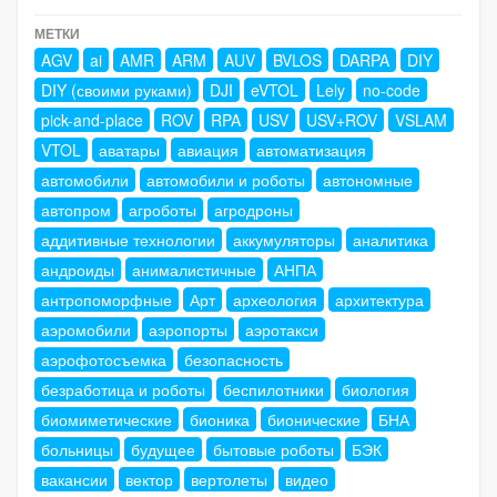
МЕТКИ
AGV
ai
AMR
ARM
AUV
BVLOS
DARPA
DIY
DIY (своими руками)
DJI
eVTOL
Lely
no-code
pick-and-place
ROV
RPA
USV
USV+ROV
VSLAM
VTOL
аватары
авиация
автоматизация
автомобили
автомобили и роботы
автономные
автопром
агроботы
агродроны
аддитивные технологии
аккумуляторы
аналитика
андроиды
анималистичные
АНПА
антропоморфные
Арт
археология
архитектура
аэромобили
аэропорты
аэротакси
аэрофотосъемка
безопасность
безработица и роботы
беспилотники
биология
биомиметические
бионика
бионические
БНА
больницы
будущее
бытовые роботы
БЭК
вакансии
вектор
вертолеты
видео