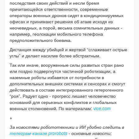
последствия своих действий и несли бремя
причитающейся ответственности, современные
операторы военных дронов сидят в кондиционируемых
офисах и принимают решения об атаке исходя из
неочевидных, а порой, весьма сомнительных данных -
например, геолокации мобильного телефона
предположительного боевика.
Дистанция между убийцей и жертвой “сглаживает острые
углы” и делает насилие более абстрактным.
Так или иначе, вооруженные силы развитых стран рано
или поздно подвергнутся частичной роботизации, а
наземные роботы избавятся от потребности в
дополнительных внешних системах и сенсорах и смогут
действовать в составе интегрированного гетерогенного
“роя”. Радует одно - прогресс лишает человечество
оснований для серьезных конфликтов и глобальных
военных столкновений. По материалам:
vice.com
+
За новостями робототехники и ИИ удобно следить в
телеграм-канале prorobots
- основные новости;