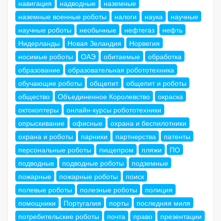
навигация
надводные
наземные
наземные военные роботы
налоги
наука
научные
научные роботы
необычные
нефтегаз
нефть
Нидерланды
Новая Зеландия
Норвегия
носимые роботы
ОАЭ
обитаемые
обработка
образование
образовательная робототехника
обучающие роботы
общепит
общепит и роботы
общество
Объединенное Королевство
окраска
октокоптеры
онлайн-курсы робототехники
опрыскивание
офисные
охрана и беспилотники
охрана и роботы
парники
партнерства
патенты
персональные роботы
пищепром
пляжи
ПО
подводные
подводные роботы
подземные
пожарные
пожарные роботы
поиск
полевые роботы
полезные роботы
полиция
помощники
Португалия
порты
последняя миля
потребительские роботы
почта
право
презентации