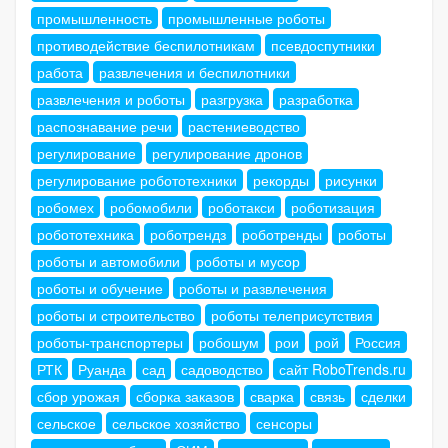
промышленность
промышленные роботы
противодействие беспилотникам
псевдоспутники
работа
развлечения и беспилотники
развлечения и роботы
разгрузка
разработка
распознавание речи
растениеводство
регулирование
регулирование дронов
регулирование робототехники
рекорды
рисунки
робомех
робомобили
роботакси
роботизация
робототехника
роботрендз
роботренды
роботы
роботы и автомобили
роботы и мусор
роботы и обучение
роботы и развлечения
роботы и строительство
роботы телеприсутствия
роботы-транспортеры
робошум
рои
рой
Россия
РТК
Руанда
сад
садоводство
сайт RoboTrends.ru
сбор урожая
сборка заказов
сварка
связь
сделки
сельское
сельское хозяйство
сенсоры