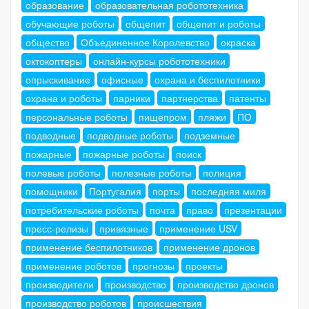
образование
образовательная робототехника
обучающие роботы
общепит
общепит и роботы
общество
Объединенное Королевство
окраска
октокоптеры
онлайн-курсы робототехники
опрыскивание
офисные
охрана и беспилотники
охрана и роботы
парники
партнерства
патенты
персональные роботы
пищепром
пляжи
ПО
подводные
подводные роботы
подземные
пожарные
пожарные роботы
поиск
полевые роботы
полезные роботы
полиция
помощники
Португалия
порты
последняя миля
потребительские роботы
почта
право
презентации
пресс-релизы
привязные
применение USV
применение беспилотников
применение дронов
применение роботов
прогнозы
проекты
производители
производство
производство дронов
производство роботов
происшествия