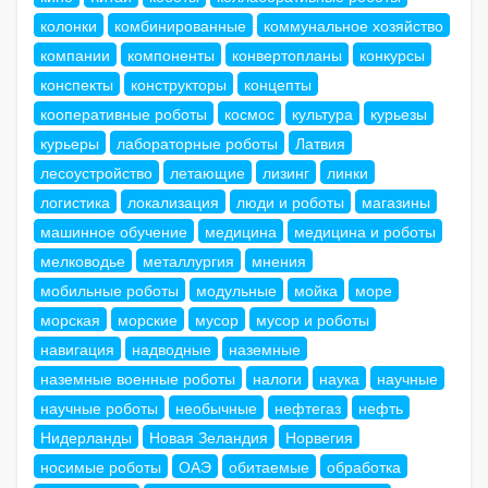
колонки
комбинированные
коммунальное хозяйство
компании
компоненты
конвертопланы
конкурсы
конспекты
конструкторы
концепты
кооперативные роботы
космос
культура
курьезы
курьеры
лабораторные роботы
Латвия
лесоустройство
летающие
лизинг
линки
логистика
локализация
люди и роботы
магазины
машинное обучение
медицина
медицина и роботы
мелководье
металлургия
мнения
мобильные роботы
модульные
мойка
море
морская
морские
мусор
мусор и роботы
навигация
надводные
наземные
наземные военные роботы
налоги
наука
научные
научные роботы
необычные
нефтегаз
нефть
Нидерланды
Новая Зеландия
Норвегия
носимые роботы
ОАЭ
обитаемые
обработка