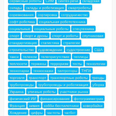
сервисные роботы
СИМ
синтез речи
складская
склады
склады и роботизация
смартроботы
соревнования
сортировка
сотрудничество
софт-роботика
социальная робототехника
социальные
социальные роботы
спецтехника
спорт
спорт и дроны
спорт и роботы
спутниковая
стандартизация
статистика
стратегии
строительство
судовождение
судостроение
США
такси
телеком
телеприсутствие
теплицы
теплосети
термины
терроризм
тесты
технологии
технопарки
техносказки
тилтроторы
ТНПА
торговля
транспорт
транспортные роботы
тренды
трубопроводы
трубопроводы и роботизация
уборка
Украина
уличные роботы
участники рынка
физический ИИ
финансирование
фотограмметрия
Франция
химия
хобби-беспилотники
ховербайки
Хождение
цифры
частоты
чатбот