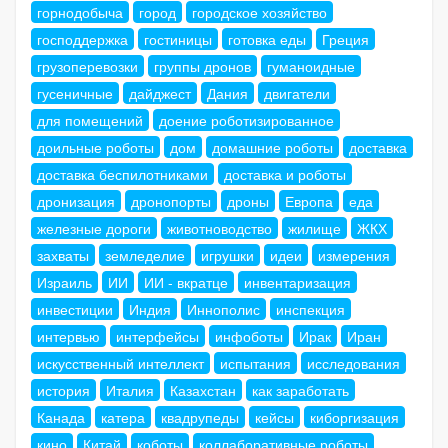
горнодобыча
город
городское хозяйство
господдержка
гостиницы
готовка еды
Греция
грузоперевозки
группы дронов
гуманоидные
гусеничные
дайджест
Дания
двигатели
для помещений
доение роботизированное
доильные роботы
дом
домашние роботы
доставка
доставка беспилотниками
доставка и роботы
дронизация
дронопорты
дроны
Европа
еда
железные дороги
животноводство
жилище
ЖКХ
захваты
земледелие
игрушки
идеи
измерения
Израиль
ИИ
ИИ - вкратце
инвентаризация
инвестиции
Индия
Иннополис
инспекция
интервью
интерфейсы
инфоботы
Ирак
Иран
искусственный интеллект
испытания
исследования
история
Италия
Казахстан
как заработать
Канада
катера
квадрупеды
кейсы
киборгизация
кино
Китай
коботы
коллаборативные роботы