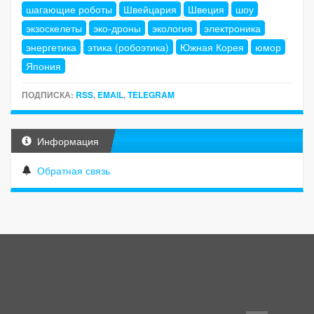
шагающие роботы
Швейцария
Швеция
шоу
экзоскелеты
эко-дроны
экология
электроника
энергетика
этика (робоэтика)
Южная Корея
юмор
Япония
ПОДПИСКА:
RSS
,
EMAIL
,
TELEGRAM
Информация
Обратная связь