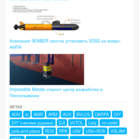
Компания SEABER смогла установить 3DSS на микро-
АНПА
Impossible Metals откроет центр разработки в
Пенсильвании
МЕТКИ
AGV
ai
AMR
ARM
AUV
BVLOS
DARPA
DIY
DIY (своими руками)
DJI
eVTOL
Lely
no-code
pick-and-place
ROV
RPA
USV
USV+ROV
VSLAM