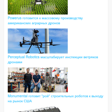
Powerus готовится к массовому производству
американских аграрных дронов
Perceptual Robotics масштабирует инспекции ветряков
дронами
Monumental готовит "рой" строительных роботов к выходу
на рынок США