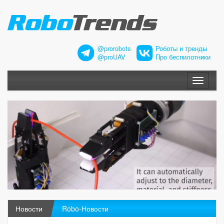
@prorobots
Роботы и тренды
@proUAV
Про беспилотники
Меню
Новости
Robo-Новости