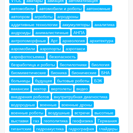
VTOL
аватары
авиация
автоматизация
автомобили
автомобили и роботы
автономные
автопром
агроботы
агродроны
аддитивные технологии
аккумуляторы
аналитика
андроиды
анималистичные
АНПА
антропоморфные
Арт
археология
архитектура
аэромобили
аэропорты
аэротакси
аэрофотосъемка
безопасность
безработица и роботы
беспилотники
биология
биомиметические
бионика
бионические
БНА
больницы
будущее
бытовые роботы
БЭК
вакансии
вектор
вертолеты
видео
внедрения роботов
внутритрубная диагностика
водородные
военные
военные дроны
военные роботы
воздушные
встречи
высотные
выставки
газ
геополитика
геофизика
Германия
гигантские
гидроакустика
гидрография
глайдеры