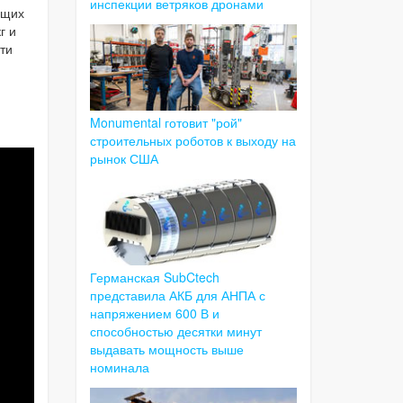
инспекции ветряков дронами
ющих
г и
ти
Monumental готовит "рой"
строительных роботов к выходу на
рынок США
Германская SubCtech
представила АКБ для АНПА с
напряжением 600 В и
способностью десятки минут
выдавать мощность выше
номинала