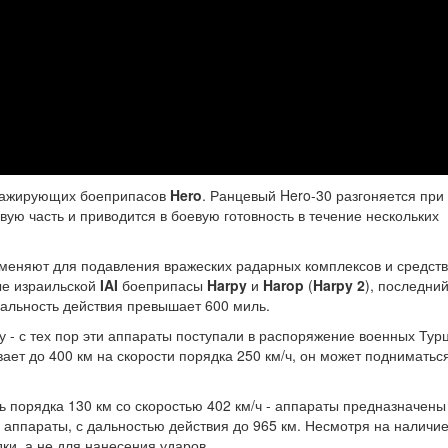
ражирующих боеприпасов
Hero
. Ранцевый Hero-30 разгоняется при
вую часть и приводится в боевую готовность в течение нескольких
еняют для подавления вражеских радарных комплексов и средств
ые израильской
IAI
боеприпасы
Harpy
и
Harop
(
Harpy 2
), последни
 дальность действия превышает 600 миль.
у - с тех пор эти аппараты поступали в распоряжение военных Тур
ет до 400 км на скорости порядка 250 км/ч, он может подниматьс
.
 порядка 130 км со скоростью 402 км/ч - аппараты предназначены
 аппараты, с дальностью действия до 965 км. Несмотря на наличие
ки, а не для нанесения ударов.