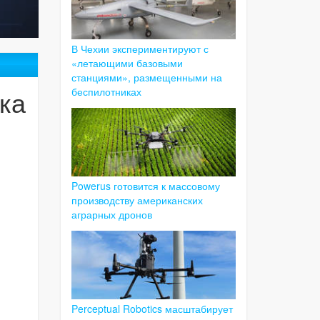
В Чехии экспериментируют с
«летающими базовыми
станциями», размещенными на
ка
беспилотниках
Powerus готовится к массовому
производству американских
аграрных дронов
и
Perceptual Robotics масштабирует