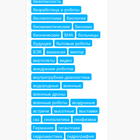
безопасность
безработица и роботы
беспилотники
биология
биомиметические
бионика
бионические
БНА
больницы
будущее
бытовые роботы
БЭК
вакансии
вектор
вертолеты
видео
внедрения роботов
внутритрубная диагностика
водородные
военные
военные дроны
военные роботы
воздушные
встречи
высотные
выставки
газ
геополитика
геофизика
Германия
гигантские
гидроакустика
гидрография