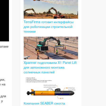
TerraFirma готовит интерфейсы
для роботизации строительной
техники
 атаке
Xpanner подготовили X1 Panel Lift
для автономного монтажа
й
солнечных панелей
ции,
я на
 для
 у
Компания SEABER смогла