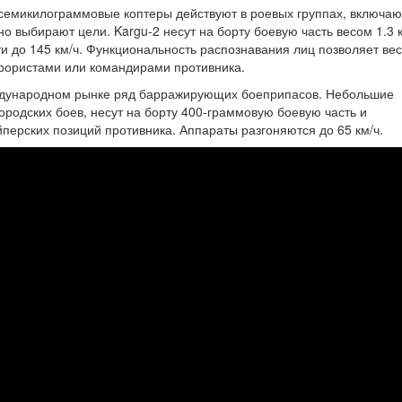
и семикилограммовые коптеры действуют в роевых группах, включа
о выбирают цели. Kargu-2 несут на борту боевую часть весом 1.3 к
ти до 145 км/ч. Функциональность распознавания лиц позволяет вес
ррористами или командирами противника.
еждународном рынке ряд барражирующих боеприпасов. Небольшие
ородских боев, несут на борту 400-граммовую боевую часть и
перских позиций противника. Аппараты разгоняются до 65 км/ч.