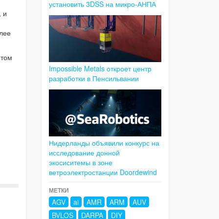
установить 3DSS на микро-АНПА
 и
лее
 том
Impossible Metals откроет центр
разработки в Пенсильвании
Нидерланды объявили конкурс на
исследование донной
экосиситемы в зоне
ветроэлектростанции Doordewind
МЕТКИ
AGV
ai
AMR
ARM
AUV
BVLOS
DARPA
DIY