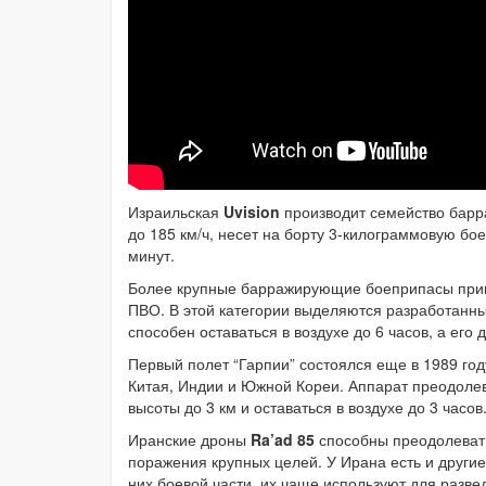
Израильская
Uvision
производит семейство бар
до 185 км/ч, несет на борту 3-килограммовую бое
минут.
Более крупные барражирующие боеприпасы прим
ПВО. В этой категории выделяются разработанн
способен оставаться в воздухе до 6 часов, а его
Первый полет “Гарпии” состоялся еще в 1989 год
Китая, Индии и Южной Кореи. Аппарат преодолева
высоты до 3 км и оставаться в воздухе до 3 часов
Иранские дроны
Ra’ad 85
способны преодолевать
поражения крупных целей. У Ирана есть и другие
них боевой части, их чаще используют для развед