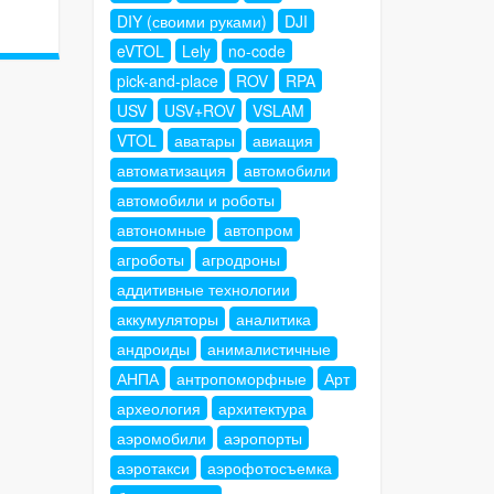
DIY (своими руками)
DJI
eVTOL
Lely
no-code
pick-and-place
ROV
RPA
USV
USV+ROV
VSLAM
VTOL
аватары
авиация
автоматизация
автомобили
автомобили и роботы
автономные
автопром
агроботы
агродроны
аддитивные технологии
аккумуляторы
аналитика
андроиды
анималистичные
АНПА
антропоморфные
Арт
археология
архитектура
аэромобили
аэропорты
аэротакси
аэрофотосъемка