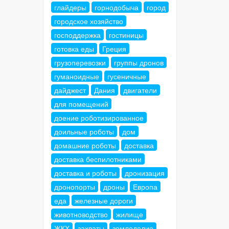
глайдеры
горнодобыча
город
городское хозяйство
господдержка
гостиницы
готовка еды
Греция
грузоперевозки
группы дронов
гуманоидные
гусеничные
дайджест
Дания
двигатели
для помещений
доение роботизированное
доильные роботы
дом
домашние роботы
доставка
доставка беспилотниками
доставка и роботы
дронизация
дронопорты
дроны
Европа
еда
железные дороги
животноводство
жилище
ЖКХ
захваты
земледелие