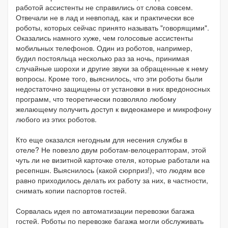
работой ассистенты не справились от слова совсем.
Отвечали не в лад и невпопад, как и практически все
роботы, которых сейчас принято называть "говорящими".
Оказались намного хуже, чем голосовые ассистенты
мобильных телефонов. Один из роботов, например,
будил постояльца несколько раз за ночь, принимая
случайные шорохи и другие звуки за обращенные к нему
вопросы. Кроме того, выяснилось, что эти роботы были
недостаточно защищены от установки в них вредоносных
программ, что теоретически позволяло любому
желающему получить доступ к видеокамере и микрофону
любого из этих роботов.
Кто еще оказался негодным для несения службы в
отеле? Не повезло двум роботам-велоцерапторам, этой
чуть ли не визитной карточке отеля, которые работали на
ресепншн. Выяснилось (какой сюрприз!), что людям все
равно приходилось делать их работу за них, в частности,
снимать копии паспортов гостей.
Сорвалась идея по автоматизации перевозки багажа
гостей. Роботы по перевозке багажа могли обслуживать