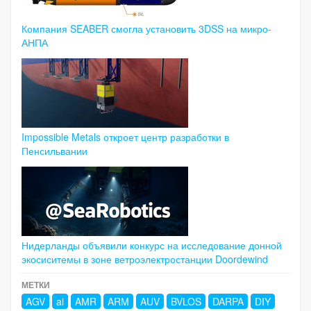
Компания SEABER смогла установить 3DSS на микро-
АНПА
Impossible Metals откроет центр разработки в
Пенсильвании
Нидерланды объявили конкурс на исследование донной
экосиситемы в зоне ветроэлектростанции Doordewind
МЕТКИ
AGV
ai
AMR
ARM
AUV
BVLOS
DARPA
DIY