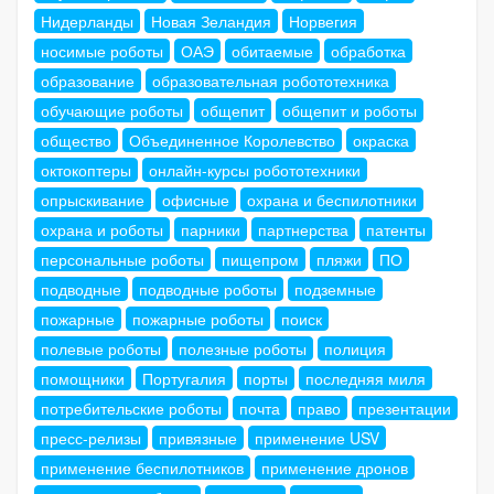
Нидерланды
Новая Зеландия
Норвегия
носимые роботы
ОАЭ
обитаемые
обработка
образование
образовательная робототехника
обучающие роботы
общепит
общепит и роботы
общество
Объединенное Королевство
окраска
октокоптеры
онлайн-курсы робототехники
опрыскивание
офисные
охрана и беспилотники
охрана и роботы
парники
партнерства
патенты
персональные роботы
пищепром
пляжи
ПО
подводные
подводные роботы
подземные
пожарные
пожарные роботы
поиск
полевые роботы
полезные роботы
полиция
помощники
Португалия
порты
последняя миля
потребительские роботы
почта
право
презентации
пресс-релизы
привязные
применение USV
применение беспилотников
применение дронов