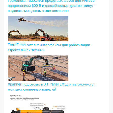
Германская SubCtech представила АКБ для АНПА с
напряжением 600 В и способностью десятки минут
выдавать мощность выше номинала
TerraFirma готовит интерфейсы для роботизации
строительной техники
Xpanner подготовили X1 Panel Lift для автономного
монтажа солнечных панелей