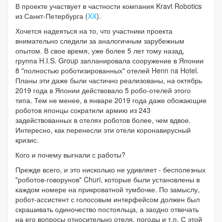
В проекте участвует в частности компания Kravt Robotics
из Санкт-Петербурга
(
XX
).
Хочется надеяться на то, что участники проекта
внимательно следили за аналогичным зарубежным
опытом. В свое время, уже более 5 лет тому назад,
группа H.I.S. Group запланировала сооружение в Японии
8 "полностью роботизированных" отелей Henn na Hotel.
Планы эти даже были частично реализованы, на октябрь
2019 года в Японии действовало 5 робо-отелей этого
типа. Тем не менее, в январе 2019 года даже обожающие
роботов японцы сократили армию из 243
задействованных в отелях роботов более, чем вдвое.
Интересно, как перенесли эти отели коронавирусный
кризис.
Кого и почему выгнали с работы?
Прежде всего, и это нисколько не удивляет - бесполезных
"роботов-говорунов" Churi, которые были установлены в
каждом номере на прикроватной тумбочке. По замыслу,
робот-ассистент с голосовым интерфейсом должен был
скрашивать одиночество постояльца, а заодно отвечать
на его вопросы относительно отеля, погоды и т.п. С этой