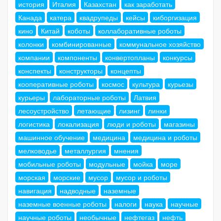
история
Италия
Казахстан
как заработать
Канада
катера
квадрупеды
кейсы
киборгизация
кино
Китай
коботы
коллаборативные роботы
колонки
комбинированные
коммунальное хозяйство
компании
компоненты
конвертопланы
конкурсы
конспекты
конструкторы
концепты
кооперативные роботы
космос
культура
курьезы
курьеры
лабораторные роботы
Латвия
лесоустройство
летающие
лизинг
линки
логистика
локализация
люди и роботы
магазины
машинное обучение
медицина
медицина и роботы
мелководье
металлургия
мнения
мобильные роботы
модульные
мойка
море
морская
морские
мусор
мусор и роботы
навигация
надводные
наземные
наземные военные роботы
налоги
наука
научные
научные роботы
необычные
нефтегаз
нефть