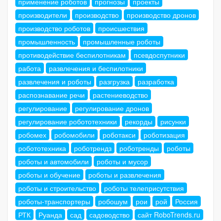
применение роботов
прогнозы
проекты
производители
производство
производство дронов
производство роботов
происшествия
промышленность
промышленные роботы
противодействие беспилотникам
псевдоспутники
работа
развлечения и беспилотники
развлечения и роботы
разгрузка
разработка
распознавание речи
растениеводство
регулирование
регулирование дронов
регулирование робототехники
рекорды
рисунки
робомех
робомобили
роботакси
роботизация
робототехника
роботрендз
роботренды
роботы
роботы и автомобили
роботы и мусор
роботы и обучение
роботы и развлечения
роботы и строительство
роботы телеприсутствия
роботы-транспортеры
робошум
рои
рой
Россия
РТК
Руанда
сад
садоводство
сайт RoboTrends.ru