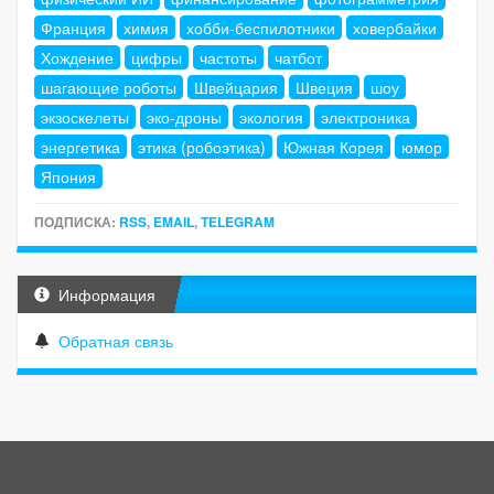
Франция
химия
хобби-беспилотники
ховербайки
Хождение
цифры
частоты
чатбот
шагающие роботы
Швейцария
Швеция
шоу
экзоскелеты
эко-дроны
экология
электроника
энергетика
этика (робоэтика)
Южная Корея
юмор
Япония
ПОДПИСКА:
RSS
,
EMAIL
,
TELEGRAM
Информация
Обратная связь