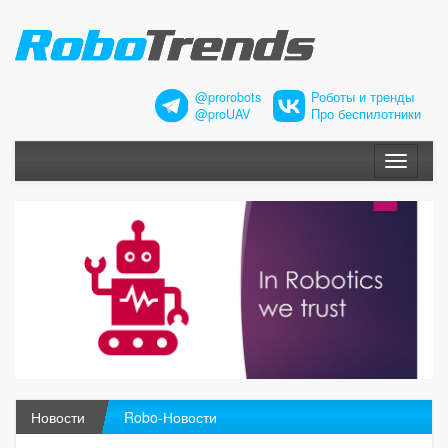
@prorobots
Роботы и тренды
@proUAV
Про беспилотники
Меню
Новости
Robo-Новости