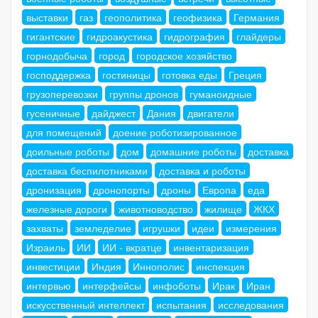
выставки
газ
геополитика
геофизика
Германия
гигантские
гидроакустика
гидрография
глайдеры
горнодобыча
город
городское хозяйство
господдержка
гостиницы
готовка еды
Греция
грузоперевозки
группы дронов
гуманоидные
гусеничные
дайджест
Дания
двигатели
для помещений
доение роботизированное
доильные роботы
дом
домашние роботы
доставка
доставка беспилотниками
доставка и роботы
дронизация
дронопорты
дроны
Европа
еда
железные дороги
животноводство
жилище
ЖКХ
захваты
земледелие
игрушки
идеи
измерения
Израиль
ИИ
ИИ - вкратце
инвентаризация
инвестиции
Индия
Иннополис
инспекция
интервью
интерфейсы
инфоботы
Ирак
Иран
искусственный интеллект
испытания
исследования