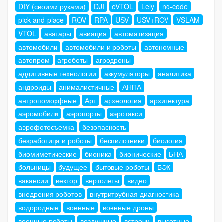
DIY (своими руками)
DJI
eVTOL
Lely
no-code
pick-and-place
ROV
RPA
USV
USV+ROV
VSLAM
VTOL
аватары
авиация
автоматизация
автомобили
автомобили и роботы
автономные
автопром
агроботы
агродроны
аддитивные технологии
аккумуляторы
аналитика
андроиды
анималистичные
АНПА
антропоморфные
Арт
археология
архитектура
аэромобили
аэропорты
аэротакси
аэрофотосъемка
безопасность
безработица и роботы
беспилотники
биология
биомиметические
бионика
бионические
БНА
больницы
будущее
бытовые роботы
БЭК
вакансии
вектор
вертолеты
видео
внедрения роботов
внутритрубная диагностика
водородные
военные
военные дроны
военные роботы
воздушные
встречи
высотные