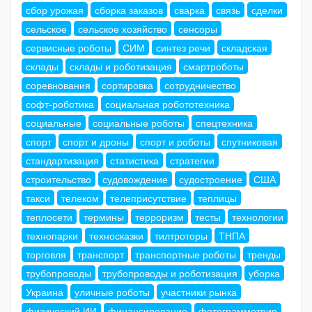
сбор урожая
сборка заказов
сварка
связь
сделки
сельское
сельское хозяйство
сенсоры
сервисные роботы
СИМ
синтез речи
складская
склады
склады и роботизация
смартроботы
соревнования
сортировка
сотрудничество
софт-роботика
социальная робототехника
социальные
социальные роботы
спецтехника
спорт
спорт и дроны
спорт и роботы
спутниковая
стандартизация
статистика
стратегии
строительство
судовождение
судостроение
США
такси
телеком
телеприсутствие
теплицы
теплосети
термины
терроризм
тесты
технологии
технопарки
техносказки
тилтроторы
ТНПА
торговля
транспорт
транспортные роботы
тренды
трубопроводы
трубопроводы и роботизация
уборка
Украина
уличные роботы
участники рынка
физический ИИ
финансирование
фотограмметрия