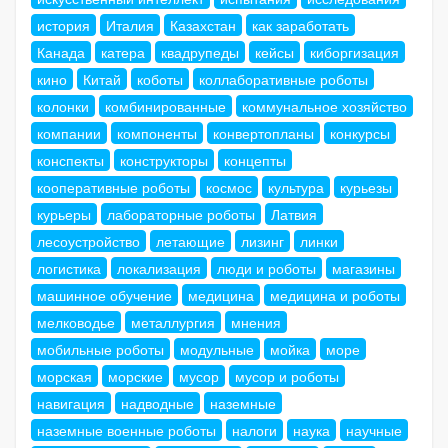
история
Италия
Казахстан
как заработать
Канада
катера
квадрупеды
кейсы
киборгизация
кино
Китай
коботы
коллаборативные роботы
колонки
комбинированные
коммунальное хозяйство
компании
компоненты
конвертопланы
конкурсы
конспекты
конструкторы
концепты
кооперативные роботы
космос
культура
курьезы
курьеры
лабораторные роботы
Латвия
лесоустройство
летающие
лизинг
линки
логистика
локализация
люди и роботы
магазины
машинное обучение
медицина
медицина и роботы
мелководье
металлургия
мнения
мобильные роботы
модульные
мойка
море
морская
морские
мусор
мусор и роботы
навигация
надводные
наземные
наземные военные роботы
налоги
наука
научные