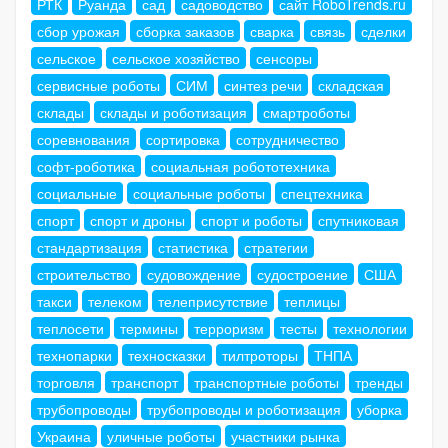
РТК
Руанда
сад
садоводство
сайт RoboTrends.ru
сбор урожая
сборка заказов
сварка
связь
сделки
сельское
сельское хозяйство
сенсоры
сервисные роботы
СИМ
синтез речи
складская
склады
склады и роботизация
смартроботы
соревнования
сортировка
сотрудничество
софт-роботика
социальная робототехника
социальные
социальные роботы
спецтехника
спорт
спорт и дроны
спорт и роботы
спутниковая
стандартизация
статистика
стратегии
строительство
судовождение
судостроение
США
такси
телеком
телеприсутствие
теплицы
теплосети
термины
терроризм
тесты
технологии
технопарки
техносказки
тилтроторы
ТНПА
торговля
транспорт
транспортные роботы
тренды
трубопроводы
трубопроводы и роботизация
уборка
Украина
уличные роботы
участники рынка