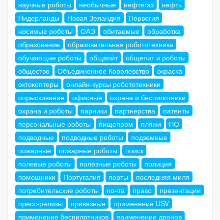
научные роботы
необычные
нефтегаз
нефть
Нидерланды
Новая Зеландия
Норвегия
носимые роботы
ОАЭ
обитаемые
обработка
образование
образовательная робототехника
обучающие роботы
общепит
общепит и роботы
общество
Объединенное Королевство
окраска
октокоптеры
онлайн-курсы робототехники
опрыскивание
офисные
охрана и беспилотники
охрана и роботы
парники
партнерства
патенты
персональные роботы
пищепром
пляжи
ПО
подводные
подводные роботы
подземные
пожарные
пожарные роботы
поиск
полевые роботы
полезные роботы
полиция
помощники
Португалия
порты
последняя миля
потребительские роботы
почта
право
презентации
пресс-релизы
привязные
применение USV
применение беспилотников
применение дронов