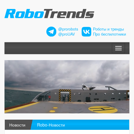
@prorobots
Роботы и тренды
@proUAV
Про беспилотники
Меню
Новости
Robo-Новости