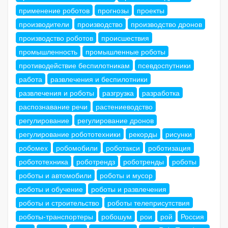
применение роботов
прогнозы
проекты
производители
производство
производство дронов
производство роботов
происшествия
промышленность
промышленные роботы
противодействие беспилотникам
псевдоспутники
работа
развлечения и беспилотники
развлечения и роботы
разгрузка
разработка
распознавание речи
растениеводство
регулирование
регулирование дронов
регулирование робототехники
рекорды
рисунки
робомех
робомобили
роботакси
роботизация
робототехника
роботрендз
роботренды
роботы
роботы и автомобили
роботы и мусор
роботы и обучение
роботы и развлечения
роботы и строительство
роботы телеприсутствия
роботы-транспортеры
робошум
рои
рой
Россия