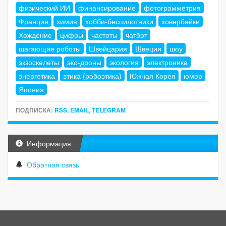
физический ИИ
финансирование
фотограмметрия
Франция
химия
хобби-беспилотники
ховербайки
Хождение
цифры
частоты
чатбот
шагающие роботы
Швейцария
Швеция
шоу
экзоскелеты
эко-дроны
экология
электроника
энергетика
этика (робоэтика)
Южная Корея
юмор
Япония
ПОДПИСКА:
RSS
,
EMAIL
,
TELEGRAM
Информация
Обратная связь