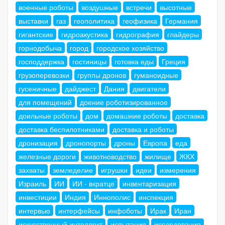
военные роботы
воздушные
встречи
высотные
выставки
газ
геополитика
геофизика
Германия
гигантские
гидроакустика
гидрография
глайдеры
горнодобыча
город
городское хозяйство
господдержка
гостиницы
готовка еды
Греция
грузоперевозки
группы дронов
гуманоидные
гусеничные
дайджест
Дания
двигатели
для помещений
доение роботизированное
доильные роботы
дом
домашние роботы
доставка
доставка беспилотниками
доставка и роботы
дронизация
дронопорты
дроны
Европа
еда
железные дороги
животноводство
жилище
ЖКХ
захваты
земледелие
игрушки
идеи
измерения
Израиль
ИИ
ИИ - вкратце
инвентаризация
инвестиции
Индия
Иннополис
инспекция
интервью
интерфейсы
инфоботы
Ирак
Иран
искусственный интеллект
испытания
исследования