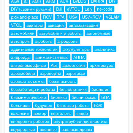
AGV
ai
AMR
ARM
AUV
BVLOS
DARPA
DIY
DIY (своими руками)
DJI
eVTOL
Lely
no-code
pick-and-place
ROV
RPA
USV
USV+ROV
VSLAM
VTOL
аватары
авиация
автоматизация
автомобили
автомобили и роботы
автономные
автопром
агроботы
агродроны
аддитивные технологии
аккумуляторы
аналитика
андроиды
анималистичные
АНПА
антропоморфные
Арт
археология
архитектура
аэромобили
аэропорты
аэротакси
аэрофотосъемка
безопасность
безработица и роботы
беспилотники
биология
биомиметические
бионика
бионические
БНА
больницы
будущее
бытовые роботы
БЭК
вакансии
вектор
вертолеты
видео
внедрения роботов
внутритрубная диагностика
водородные
военные
военные дроны