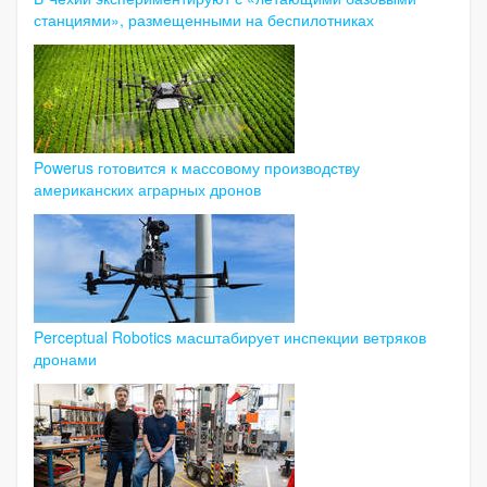
станциями», размещенными на беспилотниках
Powerus готовится к массовому производству
американских аграрных дронов
Perceptual Robotics масштабирует инспекции ветряков
дронами