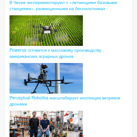
В Чехии экспериментируют с «летающими базовыми
станциями», размещенными на беспилотниках
Powerus готовится к массовому производству
американских аграрных дронов
Perceptual Robotics масштабирует инспекции ветряков
дронами