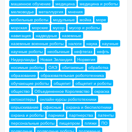
машинное обучение
медицина
медицина и роботы
мелководье
металлургия
мнения
мобильные роботы
модульные
мойка
море
морская
морские
мусор
мусор и роботы
навигация
надводные
наземные
наземные военные роботы
налоги
наука
научные
научные роботы
необычные
нефтегаз
нефть
Нидерланды
Новая Зеландия
Норвегия
носимые роботы
ОАЭ
обитаемые
обработка
образование
образовательная робототехника
обучающие роботы
общепит
общепит и роботы
общество
Объединенное Королевство
окраска
октокоптеры
онлайн-курсы робототехники
опрыскивание
офисные
охрана и беспилотники
охрана и роботы
парники
партнерства
патенты
персональные роботы
пищепром
пляжи
ПО
подводные
подводные роботы
подземные