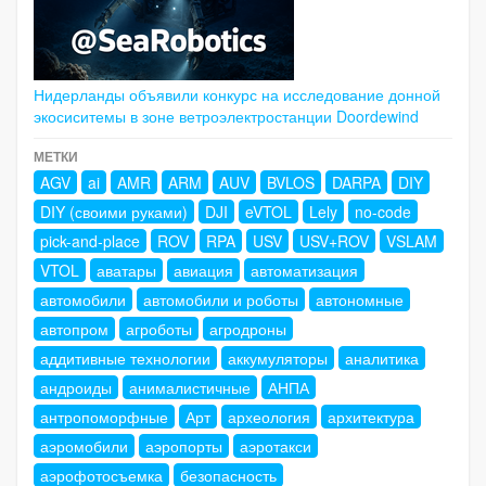
Нидерланды объявили конкурс на исследование донной
экосиситемы в зоне ветроэлектростанции Doordewind
МЕТКИ
AGV
ai
AMR
ARM
AUV
BVLOS
DARPA
DIY
DIY (своими руками)
DJI
eVTOL
Lely
no-code
pick-and-place
ROV
RPA
USV
USV+ROV
VSLAM
VTOL
аватары
авиация
автоматизация
автомобили
автомобили и роботы
автономные
автопром
агроботы
агродроны
аддитивные технологии
аккумуляторы
аналитика
андроиды
анималистичные
АНПА
антропоморфные
Арт
археология
архитектура
аэромобили
аэропорты
аэротакси
аэрофотосъемка
безопасность