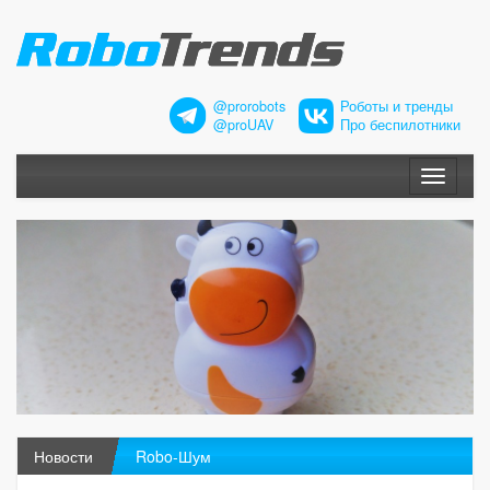
@prorobots
Роботы и тренды
@proUAV
Про беспилотники
Меню
Новости
Robo-Шум