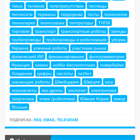
такси
телеком
телеприсутствие
теплицы
теплосети
термины
терроризм
тесты
технологии
технопарки
техносказки
тилтроторы
ТНПА
торговля
транспорт
транспортные роботы
тренды
трубопроводы
трубопроводы и роботизация
уборка
Украина
уличные роботы
участники рынка
физический ИИ
финансирование
фотограмметрия
Франция
химия
хобби-беспилотники
ховербайки
Хождение
цифры
частоты
чатбот
шагающие роботы
Швейцария
Швеция
шоу
экзоскелеты
эко-дроны
экология
электроника
энергетика
этика (робоэтика)
Южная Корея
юмор
Япония
ПОДПИСКА:
RSS
,
EMAIL
,
TELEGRAM