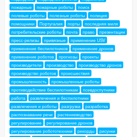
пожарные
пожарные роботы
поиск
полевые роботы
полезные роботы
полиция
помощники
Португалия
порты
последняя миля
потребительские роботы
почта
право
презентации
пресс-релизы
привязные
применение USV
применение беспилотников
применение дронов
применение роботов
прогнозы
проекты
производители
производство
производство дронов
производство роботов
происшествия
промышленность
промышленные роботы
противодействие беспилотникам
псевдоспутники
работа
развлечения и беспилотники
развлечения и роботы
разгрузка
разработка
распознавание речи
растениеводство
регулирование
регулирование дронов
регулирование робототехники
рекорды
рисунки