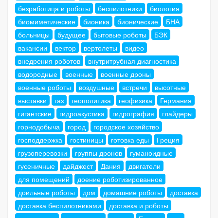
безработица и роботы
беспилотники
биология
биомиметические
бионика
бионические
БНА
больницы
будущее
бытовые роботы
БЭК
вакансии
вектор
вертолеты
видео
внедрения роботов
внутритрубная диагностика
водородные
военные
военные дроны
военные роботы
воздушные
встречи
высотные
выставки
газ
геополитика
геофизика
Германия
гигантские
гидроакустика
гидрография
глайдеры
горнодобыча
город
городское хозяйство
господдержка
гостиницы
готовка еды
Греция
грузоперевозки
группы дронов
гуманоидные
гусеничные
дайджест
Дания
двигатели
для помещений
доение роботизированное
доильные роботы
дом
домашние роботы
доставка
доставка беспилотниками
доставка и роботы