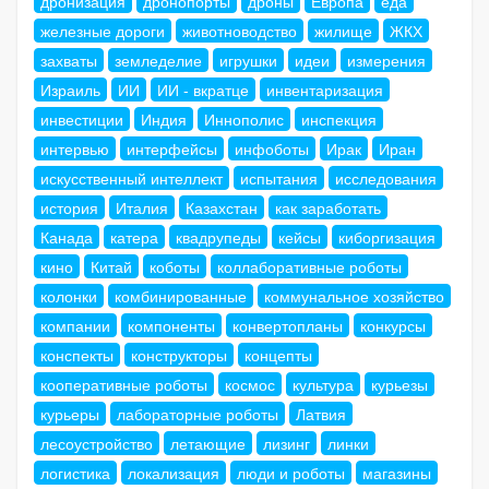
дронизация
дронопорты
дроны
Европа
еда
железные дороги
животноводство
жилище
ЖКХ
захваты
земледелие
игрушки
идеи
измерения
Израиль
ИИ
ИИ - вкратце
инвентаризация
инвестиции
Индия
Иннополис
инспекция
интервью
интерфейсы
инфоботы
Ирак
Иран
искусственный интеллект
испытания
исследования
история
Италия
Казахстан
как заработать
Канада
катера
квадрупеды
кейсы
киборгизация
кино
Китай
коботы
коллаборативные роботы
колонки
комбинированные
коммунальное хозяйство
компании
компоненты
конвертопланы
конкурсы
конспекты
конструкторы
концепты
кооперативные роботы
космос
культура
курьезы
курьеры
лабораторные роботы
Латвия
лесоустройство
летающие
лизинг
линки
логистика
локализация
люди и роботы
магазины