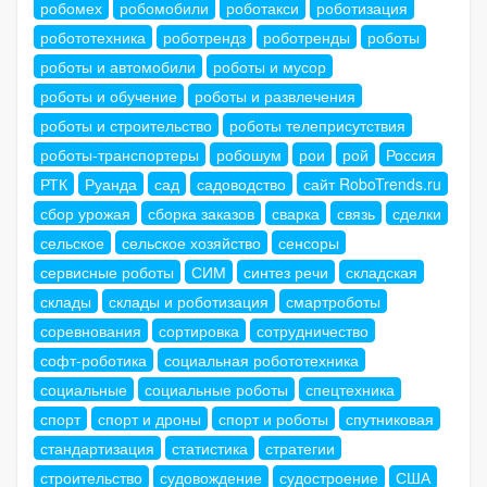
робомех
робомобили
роботакси
роботизация
робототехника
роботрендз
роботренды
роботы
роботы и автомобили
роботы и мусор
роботы и обучение
роботы и развлечения
роботы и строительство
роботы телеприсутствия
роботы-транспортеры
робошум
рои
рой
Россия
РТК
Руанда
сад
садоводство
сайт RoboTrends.ru
сбор урожая
сборка заказов
сварка
связь
сделки
сельское
сельское хозяйство
сенсоры
сервисные роботы
СИМ
синтез речи
складская
склады
склады и роботизация
смартроботы
соревнования
сортировка
сотрудничество
софт-роботика
социальная робототехника
социальные
социальные роботы
спецтехника
спорт
спорт и дроны
спорт и роботы
спутниковая
стандартизация
статистика
стратегии
строительство
судовождение
судостроение
США