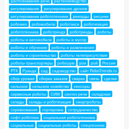
распознавание речи
растениеводство
регулирование
регулирование дронов
регулирование робототехники
рекорды
рисунки
робомех
робомобили
роботакси
роботизация
робототехника
роботрендз
роботренды
роботы
роботы и автомобили
роботы и мусор
роботы и обучение
роботы и развлечения
роботы и строительство
роботы телеприсутствия
роботы-транспортеры
робошум
рои
рой
Россия
РТК
Руанда
сад
садоводство
сайт RoboTrends.ru
сбор урожая
сборка заказов
сварка
связь
сделки
сельское
сельское хозяйство
сенсоры
сервисные роботы
СИМ
синтез речи
складская
склады
склады и роботизация
смартроботы
соревнования
сортировка
сотрудничество
софт-роботика
социальная робототехника
социальные
социальные роботы
спецтехника