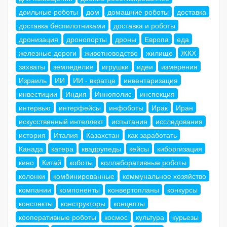
доильные роботы
дом
домашние роботы
доставка
доставка беспилотниками
доставка и роботы
дронизация
дронопорты
дроны
Европа
еда
железные дороги
животноводство
жилище
ЖКХ
захваты
земледелие
игрушки
идеи
измерения
Израиль
ИИ
ИИ - вкратце
инвентаризация
инвестиции
Индия
Иннополис
инспекция
интервью
интерфейсы
инфоботы
Ирак
Иран
искусственный интеллект
испытания
исследования
история
Италия
Казахстан
как заработать
Канада
катера
квадрупеды
кейсы
киборгизация
кино
Китай
коботы
коллаборативные роботы
колонки
комбинированные
коммунальное хозяйство
компании
компоненты
конвертопланы
конкурсы
конспекты
конструкторы
концепты
кооперативные роботы
космос
культура
курьезы