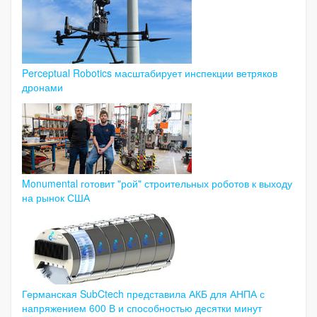
Perceptual Robotics масштабирует инспекции ветряков
дронами
Monumental готовит "рой" строительных роботов к выходу
на рынок США
Германская SubCtech представила АКБ для АНПА с
напряжением 600 В и способностью десятки минут