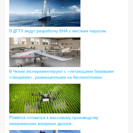
В ДГТУ ведут разработку БНА с жестким парусом
В Чехии экспериментируют с «летающими базовыми
станциями», размещенными на беспилотниках
Powerus готовится к массовому производству
американских аграрных дронов