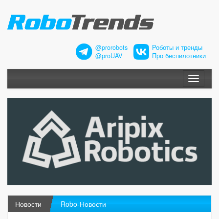
@prorobots
Роботы и тренды
@proUAV
Про беспилотники
Меню
Новости
Robo-Новости