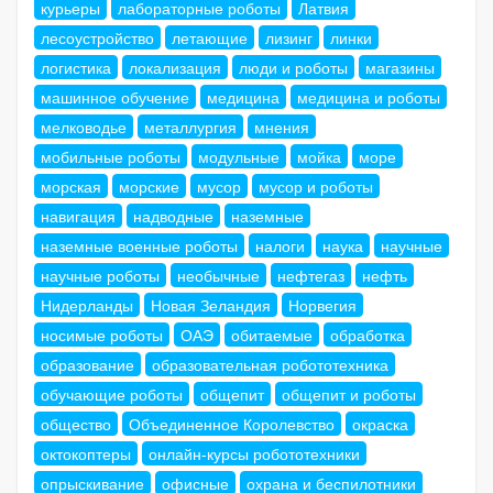
курьеры
лабораторные роботы
Латвия
лесоустройство
летающие
лизинг
линки
логистика
локализация
люди и роботы
магазины
машинное обучение
медицина
медицина и роботы
мелководье
металлургия
мнения
мобильные роботы
модульные
мойка
море
морская
морские
мусор
мусор и роботы
навигация
надводные
наземные
наземные военные роботы
налоги
наука
научные
научные роботы
необычные
нефтегаз
нефть
Нидерланды
Новая Зеландия
Норвегия
носимые роботы
ОАЭ
обитаемые
обработка
образование
образовательная робототехника
обучающие роботы
общепит
общепит и роботы
общество
Объединенное Королевство
окраска
октокоптеры
онлайн-курсы робототехники
опрыскивание
офисные
охрана и беспилотники