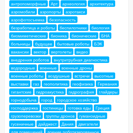
антропоморфные
Арт
археология
архитектура
аэромобили
аэропорты
аэротакси
аэрофотосъемка
безопасность
безработица и роботы
беспилотники
биология
биомиметические
бионика
бионические
БНА
больницы
будущее
бытовые роботы
БЭК
вакансии
вектор
вертолеты
видео
внедрения роботов
внутритрубная диагностика
водородные
военные
военные дроны
военные роботы
воздушные
встречи
высотные
выставки
газ
геополитика
геофизика
Германия
гигантские
гидроакустика
гидрография
глайдеры
горнодобыча
город
городское хозяйство
господдержка
гостиницы
готовка еды
Греция
грузоперевозки
группы дронов
гуманоидные
гусеничные
дайджест
Дания
двигатели
для помещений
доение роботизированное