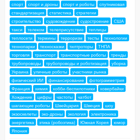
спорт
спорт и дроны
спорт и роботы
спутниковая
стандартизация
статистика
стратегии
строительство
судовождение
судостроение
США
такси
телеком
телеприсутствие
теплицы
теплосети
термины
терроризм
тесты
технологии
технопарки
техносказки
тилтроторы
ТНПА
торговля
транспорт
транспортные роботы
тренды
трубопроводы
трубопроводы и роботизация
уборка
Украина
уличные роботы
участники рынка
физический ИИ
финансирование
фотограмметрия
Франция
химия
хобби-беспилотники
ховербайки
Хождение
цифры
частоты
чатбот
шагающие роботы
Швейцария
Швеция
шоу
экзоскелеты
эко-дроны
экология
электроника
энергетика
этика (робоэтика)
Южная Корея
юмор
Япония