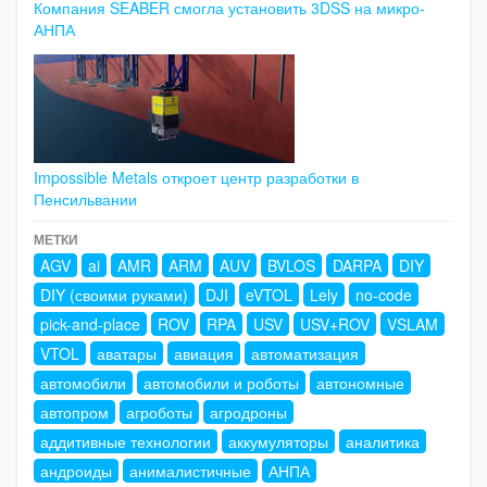
Компания SEABER смогла установить 3DSS на микро-
АНПА
Impossible Metals откроет центр разработки в
Пенсильвании
МЕТКИ
AGV
ai
AMR
ARM
AUV
BVLOS
DARPA
DIY
DIY (своими руками)
DJI
eVTOL
Lely
no-code
pick-and-place
ROV
RPA
USV
USV+ROV
VSLAM
VTOL
аватары
авиация
автоматизация
автомобили
автомобили и роботы
автономные
автопром
агроботы
агродроны
аддитивные технологии
аккумуляторы
аналитика
андроиды
анималистичные
АНПА