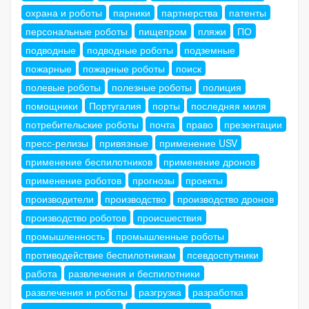
охрана и роботы
парники
партнерства
патенты
персональные роботы
пищепром
пляжи
ПО
подводные
подводные роботы
подземные
пожарные
пожарные роботы
поиск
полевые роботы
полезные роботы
полиция
помощники
Португалия
порты
последняя миля
потребительские роботы
почта
право
презентации
пресс-релизы
привязные
применение USV
применение беспилотников
применение дронов
применение роботов
прогнозы
проекты
производители
производство
производство дронов
производство роботов
происшествия
промышленность
промышленные роботы
противодействие беспилотникам
псевдоспутники
работа
развлечения и беспилотники
развлечения и роботы
разгрузка
разработка