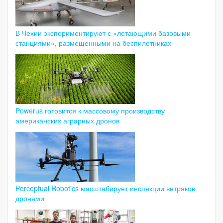
В Чехии экспериментируют с «летающими базовыми
станциями», размещенными на беспилотниках
Powerus готовится к массовому производству
американских аграрных дронов
Perceptual Robotics масштабирует инспекции ветряков
дронами