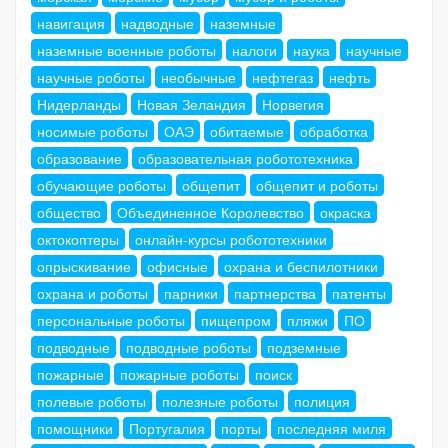
навигация
надводные
наземные
наземные военные роботы
налоги
наука
научные
научные роботы
необычные
нефтегаз
нефть
Нидерланды
Новая Зеландия
Норвегия
носимые роботы
ОАЭ
обитаемые
обработка
образование
образовательная робототехника
обучающие роботы
общепит
общепит и роботы
общество
Объединенное Королевство
окраска
октокоптеры
онлайн-курсы робототехники
опрыскивание
офисные
охрана и беспилотники
охрана и роботы
парники
партнерства
патенты
персональные роботы
пищепром
пляжи
ПО
подводные
подводные роботы
подземные
пожарные
пожарные роботы
поиск
полевые роботы
полезные роботы
полиция
помощники
Португалия
порты
последняя миля