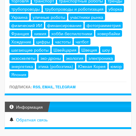
торговля
транспорт
транспортные роботы
тренды
трубопроводы
трубопроводы и роботизация
уборка
Украина
уличные роботы
участники рынка
физический ИИ
финансирование
фотограмметрия
Франция
химия
хобби-беспилотники
ховербайки
Хождение
цифры
частоты
чатбот
шагающие роботы
Швейцария
Швеция
шоу
экзоскелеты
эко-дроны
экология
электроника
энергетика
этика (робоэтика)
Южная Корея
юмор
Япония
ПОДПИСКА:
RSS
,
EMAIL
,
TELEGRAM
Информация
Обратная связь