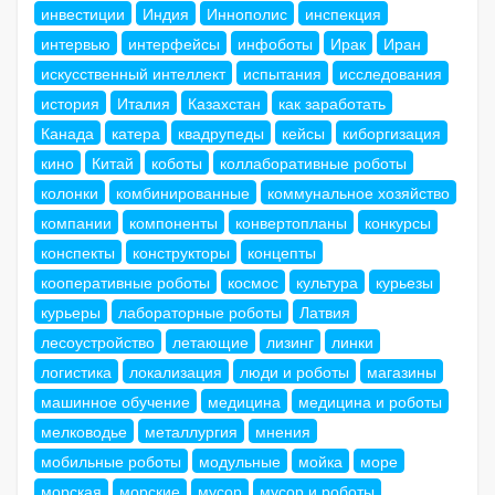
инвестиции
Индия
Иннополис
инспекция
интервью
интерфейсы
инфоботы
Ирак
Иран
искусственный интеллект
испытания
исследования
история
Италия
Казахстан
как заработать
Канада
катера
квадрупеды
кейсы
киборгизация
кино
Китай
коботы
коллаборативные роботы
колонки
комбинированные
коммунальное хозяйство
компании
компоненты
конвертопланы
конкурсы
конспекты
конструкторы
концепты
кооперативные роботы
космос
культура
курьезы
курьеры
лабораторные роботы
Латвия
лесоустройство
летающие
лизинг
линки
логистика
локализация
люди и роботы
магазины
машинное обучение
медицина
медицина и роботы
мелководье
металлургия
мнения
мобильные роботы
модульные
мойка
море
морская
морские
мусор
мусор и роботы