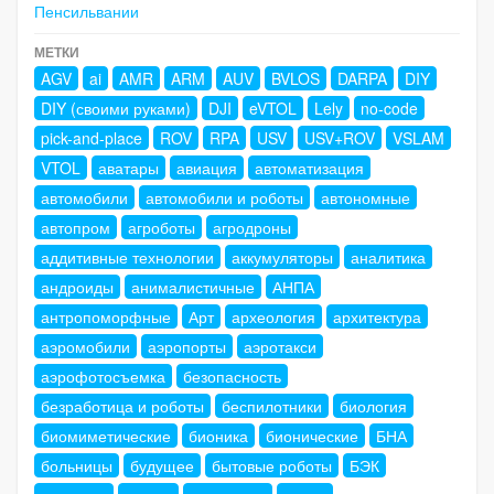
Пенсильвании
МЕТКИ
AGV
ai
AMR
ARM
AUV
BVLOS
DARPA
DIY
DIY (своими руками)
DJI
eVTOL
Lely
no-code
pick-and-place
ROV
RPA
USV
USV+ROV
VSLAM
VTOL
аватары
авиация
автоматизация
автомобили
автомобили и роботы
автономные
автопром
агроботы
агродроны
аддитивные технологии
аккумуляторы
аналитика
андроиды
анималистичные
АНПА
антропоморфные
Арт
археология
архитектура
аэромобили
аэропорты
аэротакси
аэрофотосъемка
безопасность
безработица и роботы
беспилотники
биология
биомиметические
бионика
бионические
БНА
больницы
будущее
бытовые роботы
БЭК