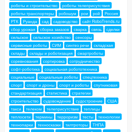
роботы и строительство
роботы телеприсутствия
роботы-транспортеры
робошум
рои
рой
Россия
РТК
Руанда
сад
садоводство
сайт RoboTrends.ru
сбор урожая
сборка заказов
сварка
связь
сделки
сельское
сельское хозяйство
сенсоры
сервисные роботы
СИМ
синтез речи
складская
склады
склады и роботизация
смартроботы
соревнования
сортировка
сотрудничество
софт-роботика
социальная робототехника
социальные
социальные роботы
спецтехника
спорт
спорт и дроны
спорт и роботы
спутниковая
стандартизация
статистика
стратегии
строительство
судовождение
судостроение
США
такси
телеком
телеприсутствие
теплицы
теплосети
термины
терроризм
тесты
технологии
технопарки
техносказки
тилтроторы
ТНПА