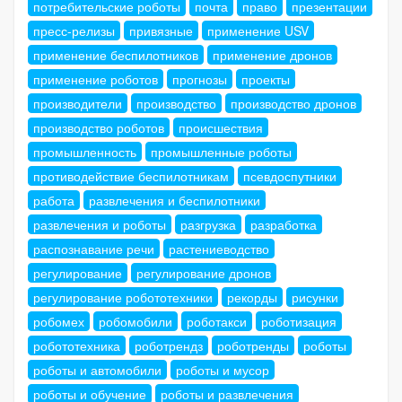
потребительские роботы
почта
право
презентации
пресс-релизы
привязные
применение USV
применение беспилотников
применение дронов
применение роботов
прогнозы
проекты
производители
производство
производство дронов
производство роботов
происшествия
промышленность
промышленные роботы
противодействие беспилотникам
псевдоспутники
работа
развлечения и беспилотники
развлечения и роботы
разгрузка
разработка
распознавание речи
растениеводство
регулирование
регулирование дронов
регулирование робототехники
рекорды
рисунки
робомех
робомобили
роботакси
роботизация
робототехника
роботрендз
роботренды
роботы
роботы и автомобили
роботы и мусор
роботы и обучение
роботы и развлечения