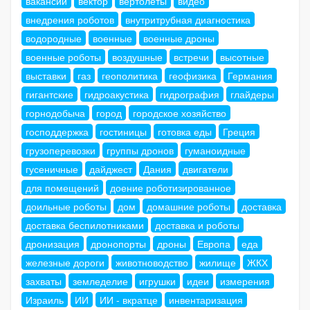
вакансии
вектор
вертолеты
видео
внедрения роботов
внутритрубная диагностика
водородные
военные
военные дроны
военные роботы
воздушные
встречи
высотные
выставки
газ
геополитика
геофизика
Германия
гигантские
гидроакустика
гидрография
глайдеры
горнодобыча
город
городское хозяйство
господдержка
гостиницы
готовка еды
Греция
грузоперевозки
группы дронов
гуманоидные
гусеничные
дайджест
Дания
двигатели
для помещений
доение роботизированное
доильные роботы
дом
домашние роботы
доставка
доставка беспилотниками
доставка и роботы
дронизация
дронопорты
дроны
Европа
еда
железные дороги
животноводство
жилище
ЖКХ
захваты
земледелие
игрушки
идеи
измерения
Израиль
ИИ
ИИ - вкратце
инвентаризация