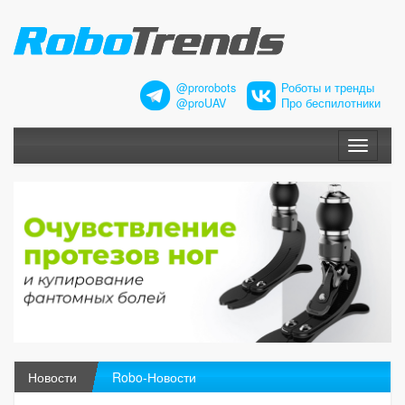
@prorobots
Роботы и тренды
@proUAV
Про беспилотники
Меню
Новости
Robo-Новости