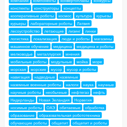
компании
компоненты
конвертопланы
конкурсы
конспекты
конструкторы
концепты
кооперативные роботы
космос
культура
курьезы
курьеры
лабораторные роботы
Латвия
лесоустройство
летающие
лизинг
линки
логистика
локализация
люди и роботы
магазины
машинное обучение
медицина
медицина и роботы
мелководье
металлургия
мнения
мобильные роботы
модульные
мойка
море
морская
морские
мусор
мусор и роботы
навигация
надводные
наземные
наземные военные роботы
налоги
наука
научные
научные роботы
необычные
нефтегаз
нефть
Нидерланды
Новая Зеландия
Норвегия
носимые роботы
ОАЭ
обитаемые
обработка
образование
образовательная робототехника
обучающие роботы
общепит
общепит и роботы