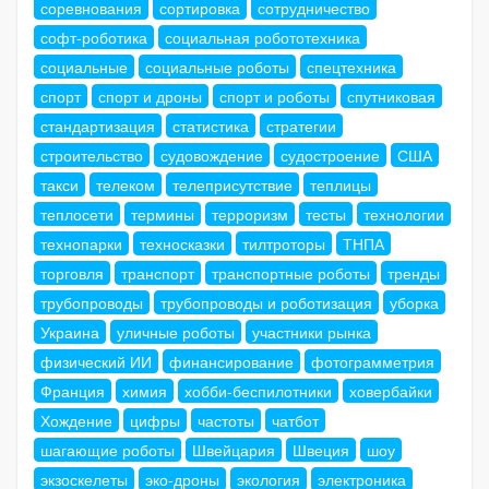
соревнования
сортировка
сотрудничество
софт-роботика
социальная робототехника
социальные
социальные роботы
спецтехника
спорт
спорт и дроны
спорт и роботы
спутниковая
стандартизация
статистика
стратегии
строительство
судовождение
судостроение
США
такси
телеком
телеприсутствие
теплицы
теплосети
термины
терроризм
тесты
технологии
технопарки
техносказки
тилтроторы
ТНПА
торговля
транспорт
транспортные роботы
тренды
трубопроводы
трубопроводы и роботизация
уборка
Украина
уличные роботы
участники рынка
физический ИИ
финансирование
фотограмметрия
Франция
химия
хобби-беспилотники
ховербайки
Хождение
цифры
частоты
чатбот
шагающие роботы
Швейцария
Швеция
шоу
экзоскелеты
эко-дроны
экология
электроника