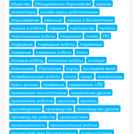
общество
Объединенное Королевство
окраска
октокоптеры
онлайн-курсы робототехники
опрыскивание
офисные
охрана и беспилотники
охрана и роботы
парники
партнерства
патенты
персональные роботы
пищепром
пляжи
ПО
подводные
подводные роботы
подземные
пожарные
пожарные роботы
поиск
полевые роботы
полезные роботы
полиция
помощники
Португалия
порты
последняя миля
потребительские роботы
почта
право
презентации
пресс-релизы
привязные
применение USV
применение беспилотников
применение дронов
применение роботов
прогнозы
проекты
производители
производство
производство дронов
производство роботов
происшествия
промышленность
промышленные роботы
противодействие беспилотникам
псевдоспутники