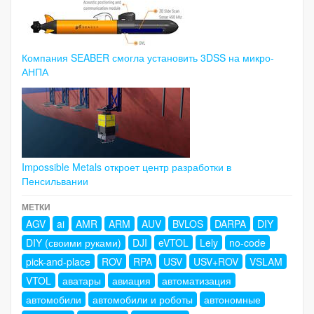
Компания SEABER смогла установить 3DSS на микро-
АНПА
Impossible Metals откроет центр разработки в
Пенсильвании
МЕТКИ
AGV
ai
AMR
ARM
AUV
BVLOS
DARPA
DIY
DIY (своими руками)
DJI
eVTOL
Lely
no-code
pick-and-place
ROV
RPA
USV
USV+ROV
VSLAM
VTOL
аватары
авиация
автоматизация
автомобили
автомобили и роботы
автономные