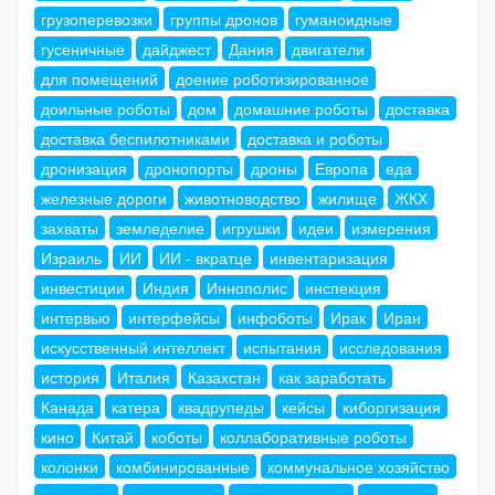
грузоперевозки
группы дронов
гуманоидные
гусеничные
дайджест
Дания
двигатели
для помещений
доение роботизированное
доильные роботы
дом
домашние роботы
доставка
доставка беспилотниками
доставка и роботы
дронизация
дронопорты
дроны
Европа
еда
железные дороги
животноводство
жилище
ЖКХ
захваты
земледелие
игрушки
идеи
измерения
Израиль
ИИ
ИИ - вкратце
инвентаризация
инвестиции
Индия
Иннополис
инспекция
интервью
интерфейсы
инфоботы
Ирак
Иран
искусственный интеллект
испытания
исследования
история
Италия
Казахстан
как заработать
Канада
катера
квадрупеды
кейсы
киборгизация
кино
Китай
коботы
коллаборативные роботы
колонки
комбинированные
коммунальное хозяйство