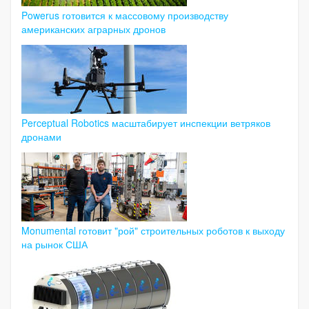
Powerus готовится к массовому производству
американских аграрных дронов
Perceptual Robotics масштабирует инспекции ветряков
дронами
Monumental готовит "рой" строительных роботов к выходу
на рынок США