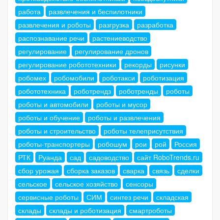
работа
развлечения и беспилотники
развлечения и роботы
разгрузка
разработка
распознавание речи
растениеводство
регулирование
регулирование дронов
регулирование робототехники
рекорды
рисунки
робомех
робомобили
роботакси
роботизация
робототехника
роботрендз
роботренды
роботы
роботы и автомобили
роботы и мусор
роботы и обучение
роботы и развлечения
роботы и строительство
роботы телеприсутствия
роботы-транспортеры
робошум
рои
рой
Россия
РТК
Руанда
сад
садоводство
сайт RoboTrends.ru
сбор урожая
сборка заказов
сварка
связь
сделки
сельское
сельское хозяйство
сенсоры
сервисные роботы
СИМ
синтез речи
складская
склады
склады и роботизация
смартроботы