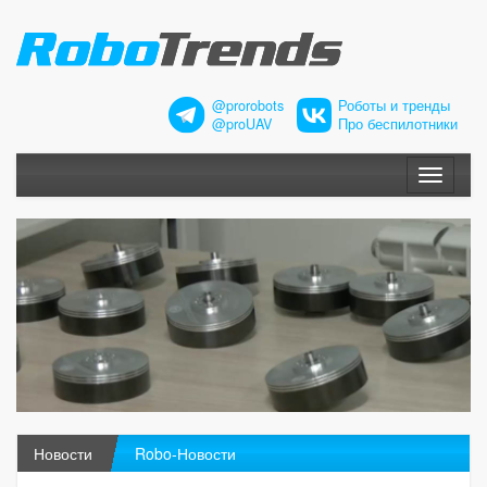
@prorobots
Роботы и тренды
@proUAV
Про беспилотники
Меню
Новости
Robo-Новости