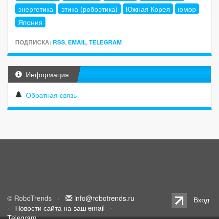
энергетика
этика (робоэтика)
Южная Корея
юмор
Япония
ПОДПИСКА:
RSS
,
EMAIL
,
TELEGRAM
Информация
Обратная связь
© RoboTrends ·
info@robotrends.ru
Вход
·
Новости сайта на ваш email
·
Telegram