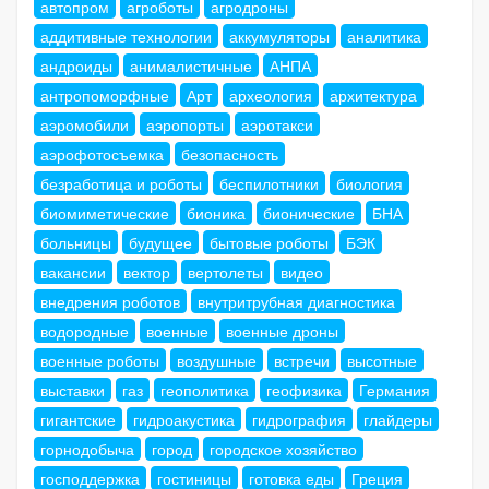
автопром
агроботы
агродроны
аддитивные технологии
аккумуляторы
аналитика
андроиды
анималистичные
АНПА
антропоморфные
Арт
археология
архитектура
аэромобили
аэропорты
аэротакси
аэрофотосъемка
безопасность
безработица и роботы
беспилотники
биология
биомиметические
бионика
бионические
БНА
больницы
будущее
бытовые роботы
БЭК
вакансии
вектор
вертолеты
видео
внедрения роботов
внутритрубная диагностика
водородные
военные
военные дроны
военные роботы
воздушные
встречи
высотные
выставки
газ
геополитика
геофизика
Германия
гигантские
гидроакустика
гидрография
глайдеры
горнодобыча
город
городское хозяйство
господдержка
гостиницы
готовка еды
Греция