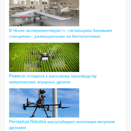
В Чехии экспериментируют с «летающими базовыми
станциями», размещенными на беспилотниках
Powerus готовится к массовому производству
американских аграрных дронов
Perceptual Robotics масштабирует инспекции ветряков
дронами