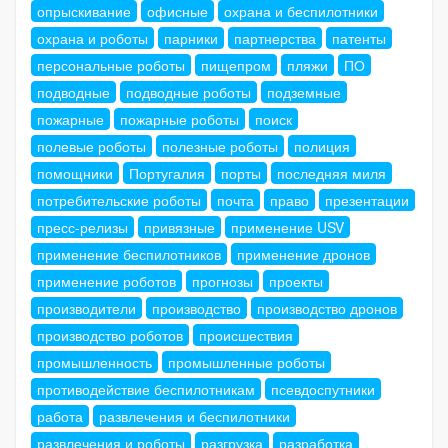
опрыскивание
офисные
охрана и беспилотники
охрана и роботы
парники
партнерства
патенты
персональные роботы
пищепром
пляжи
ПО
подводные
подводные роботы
подземные
пожарные
пожарные роботы
поиск
полевые роботы
полезные роботы
полиция
помощники
Португалия
порты
последняя миля
потребительские роботы
почта
право
презентации
пресс-релизы
привязные
применение USV
применение беспилотников
применение дронов
применение роботов
прогнозы
проекты
производители
производство
производство дронов
производство роботов
происшествия
промышленность
промышленные роботы
противодействие беспилотникам
псевдоспутники
работа
развлечения и беспилотники
развлечения и роботы
разгрузка
разработка