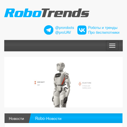
@prorobots
Роботы и тренды
@proUAV
Про беспилотники
Меню
Новости
Robo-Новости