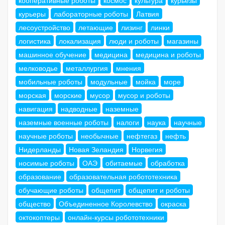
курьеры
лабораторные роботы
Латвия
лесоустройство
летающие
лизинг
линки
логистика
локализация
люди и роботы
магазины
машинное обучение
медицина
медицина и роботы
мелководье
металлургия
мнения
мобильные роботы
модульные
мойка
море
морская
морские
мусор
мусор и роботы
навигация
надводные
наземные
наземные военные роботы
налоги
наука
научные
научные роботы
необычные
нефтегаз
нефть
Нидерланды
Новая Зеландия
Норвегия
носимые роботы
ОАЭ
обитаемые
обработка
образование
образовательная робототехника
обучающие роботы
общепит
общепит и роботы
общество
Объединенное Королевство
окраска
октокоптеры
онлайн-курсы робототехники