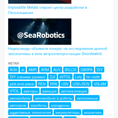
Impossible Metals откроет центр разработки в
Пенсильвании
Нидерланды объявили конкурс на исследование донной
экосиситемы в зоне ветроэлектростанции Doordewind
МЕТКИ
AGV
ai
AMR
ARM
AUV
BVLOS
DARPA
DIY
DIY (своими руками)
DJI
eVTOL
Lely
no-code
pick-and-place
ROV
RPA
USV
USV+ROV
VSLAM
VTOL
аватары
авиация
автоматизация
автомобили
автомобили и роботы
автономные
автопром
агроботы
агродроны
аддитивные технологии
аккумуляторы
аналитика