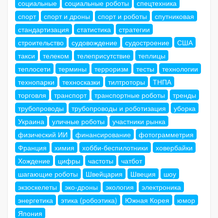
социальные
социальные роботы
спецтехника
спорт
спорт и дроны
спорт и роботы
спутниковая
стандартизация
статистика
стратегии
строительство
судовождение
судостроение
США
такси
телеком
телеприсутствие
теплицы
теплосети
термины
терроризм
тесты
технологии
технопарки
техносказки
тилтроторы
ТНПА
торговля
транспорт
транспортные роботы
тренды
трубопроводы
трубопроводы и роботизация
уборка
Украина
уличные роботы
участники рынка
физический ИИ
финансирование
фотограмметрия
Франция
химия
хобби-беспилотники
ховербайки
Хождение
цифры
частоты
чатбот
шагающие роботы
Швейцария
Швеция
шоу
экзоскелеты
эко-дроны
экология
электроника
энергетика
этика (робоэтика)
Южная Корея
юмор
Япония