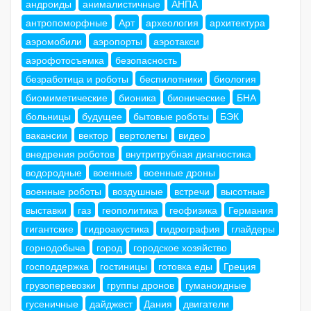
андроиды
анималистичные
АНПА
антропоморфные
Арт
археология
архитектура
аэромобили
аэропорты
аэротакси
аэрофотосъемка
безопасность
безработица и роботы
беспилотники
биология
биомиметические
бионика
бионические
БНА
больницы
будущее
бытовые роботы
БЭК
вакансии
вектор
вертолеты
видео
внедрения роботов
внутритрубная диагностика
водородные
военные
военные дроны
военные роботы
воздушные
встречи
высотные
выставки
газ
геополитика
геофизика
Германия
гигантские
гидроакустика
гидрография
глайдеры
горнодобыча
город
городское хозяйство
господдержка
гостиницы
готовка еды
Греция
грузоперевозки
группы дронов
гуманоидные
гусеничные
дайджест
Дания
двигатели