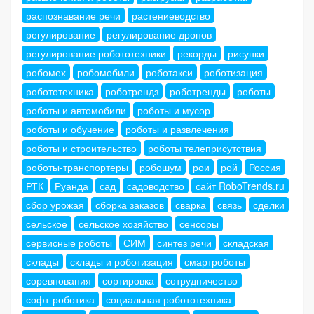
распознавание речи
растениеводство
регулирование
регулирование дронов
регулирование робототехники
рекорды
рисунки
робомех
робомобили
роботакси
роботизация
робототехника
роботрендз
роботренды
роботы
роботы и автомобили
роботы и мусор
роботы и обучение
роботы и развлечения
роботы и строительство
роботы телеприсутствия
роботы-транспортеры
робошум
рои
рой
Россия
РТК
Руанда
сад
садоводство
сайт RoboTrends.ru
сбор урожая
сборка заказов
сварка
связь
сделки
сельское
сельское хозяйство
сенсоры
сервисные роботы
СИМ
синтез речи
складская
склады
склады и роботизация
смартроботы
соревнования
сортировка
сотрудничество
софт-роботика
социальная робототехника