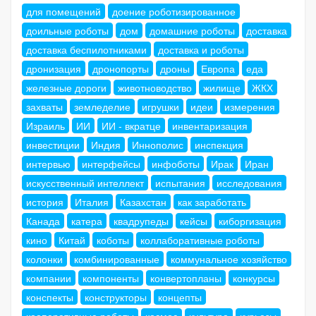
для помещений
доение роботизированное
доильные роботы
дом
домашние роботы
доставка
доставка беспилотниками
доставка и роботы
дронизация
дронопорты
дроны
Европа
еда
железные дороги
животноводство
жилище
ЖКХ
захваты
земледелие
игрушки
идеи
измерения
Израиль
ИИ
ИИ - вкратце
инвентаризация
инвестиции
Индия
Иннополис
инспекция
интервью
интерфейсы
инфоботы
Ирак
Иран
искусственный интеллект
испытания
исследования
история
Италия
Казахстан
как заработать
Канада
катера
квадрупеды
кейсы
киборгизация
кино
Китай
коботы
коллаборативные роботы
колонки
комбинированные
коммунальное хозяйство
компании
компоненты
конвертопланы
конкурсы
конспекты
конструкторы
концепты
кооперативные роботы
космос
культура
курьезы