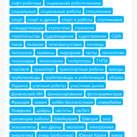
софт-роботика
социальная робототехника
социальные
социальные роботы
спецтехника
спорт
спорт и дроны
спорт и роботы
спутниковая
стандартизация
статистика
стратегии
строительство
судовождение
судостроение
США
такси
телеком
телеприсутствие
теплицы
теплосети
термины
терроризм
тесты
технологии
технопарки
техносказки
тилтроторы
ТНПА
торговля
транспорт
транспортные роботы
тренды
трубопроводы
трубопроводы и роботизация
уборка
Украина
уличные роботы
участники рынка
физический ИИ
финансирование
фотограмметрия
Франция
химия
хобби-беспилотники
ховербайки
Хождение
цифры
частоты
чатбот
шагающие роботы
Швейцария
Швеция
шоу
экзоскелеты
эко-дроны
экология
электроника
энергетика
этика (робоэтика)
Южная Корея
юмор