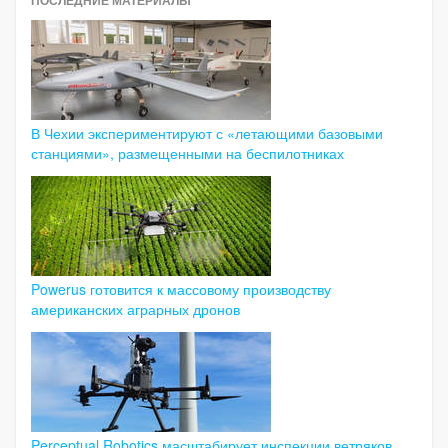
В Чехии экспериментируют с «летающими базовыми
станциями», размещенными на беспилотниках
Powerus готовится к массовому производству
американских аграрных дронов
Perceptual Robotics масштабирует инспекции ветряков