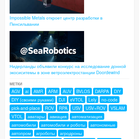
Impossible Metals откроет центр разработки в
Пенсильвании
Нидерланды объявили конкурс на исследование донной
экосиситемы в зоне ветроэлектростанции Doordewind
МЕТКИ
AGV
ai
AMR
ARM
AUV
BVLOS
DARPA
DIY
DIY (своими руками)
DJI
eVTOL
Lely
no-code
pick-and-place
ROV
RPA
USV
USV+ROV
VSLAM
VTOL
аватары
авиация
автоматизация
автомобили
автомобили и роботы
автономные
автопром
агроботы
агродроны