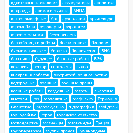
аддитивные технологии
аккумуляторы
аналитика
андроиды
анималистичные
АНПА
антропоморфные
Арт
археология
архитектура
аэромобили
аэропорты
аэротакси
аэрофотосъемка
безопасность
безработица и роботы
беспилотники
биология
биомиметические
бионика
бионические
БНА
больницы
будущее
бытовые роботы
БЭК
вакансии
вектор
вертолеты
видео
внедрения роботов
внутритрубная диагностика
водородные
военные
военные дроны
военные роботы
воздушные
встречи
высотные
выставки
газ
геополитика
геофизика
Германия
гигантские
гидроакустика
гидрография
глайдеры
горнодобыча
город
городское хозяйство
господдержка
гостиницы
готовка еды
Греция
грузоперевозки
группы дронов
гуманоидные