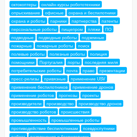
октокоптеры
онлайн-курсы робототехники
опрыскивание
офисные
охрана и беспилотники
охрана и роботы
парники
партнерства
патенты
персональные роботы
пищепром
пляжи
ПО
подводные
подводные роботы
подземные
пожарные
пожарные роботы
поиск
полевые роботы
полезные роботы
полиция
помощники
Португалия
порты
последняя миля
потребительские роботы
почта
право
презентации
пресс-релизы
привязные
применение USV
применение беспилотников
применение дронов
применение роботов
прогнозы
проекты
производители
производство
производство дронов
производство роботов
происшествия
промышленность
промышленные роботы
противодействие беспилотникам
псевдоспутники
работа
развлечения и беспилотники