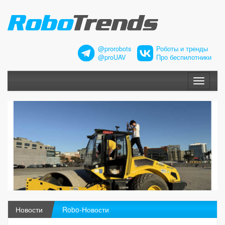
@prorobots
Роботы и тренды
@proUAV
Про беспилотники
Меню
Новости
Robo-Новости