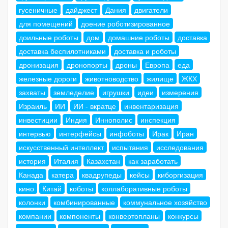
гусеничные
дайджест
Дания
двигатели
для помещений
доение роботизированное
доильные роботы
дом
домашние роботы
доставка
доставка беспилотниками
доставка и роботы
дронизация
дронопорты
дроны
Европа
еда
железные дороги
животноводство
жилище
ЖКХ
захваты
земледелие
игрушки
идеи
измерения
Израиль
ИИ
ИИ - вкратце
инвентаризация
инвестиции
Индия
Иннополис
инспекция
интервью
интерфейсы
инфоботы
Ирак
Иран
искусственный интеллект
испытания
исследования
история
Италия
Казахстан
как заработать
Канада
катера
квадрупеды
кейсы
киборгизация
кино
Китай
коботы
коллаборативные роботы
колонки
комбинированные
коммунальное хозяйство
компании
компоненты
конвертопланы
конкурсы