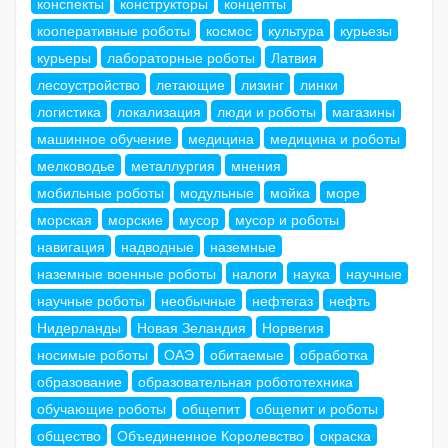
конспекты
конструкторы
концепты
кооперативные роботы
космос
культура
курьезы
курьеры
лабораторные роботы
Латвия
лесоустройство
летающие
лизинг
линки
логистика
локализация
люди и роботы
магазины
машинное обучение
медицина
медицина и роботы
мелководье
металлургия
мнения
мобильные роботы
модульные
мойка
море
морская
морские
мусор
мусор и роботы
навигация
надводные
наземные
наземные военные роботы
налоги
наука
научные
научные роботы
необычные
нефтегаз
нефть
Нидерланды
Новая Зеландия
Норвегия
носимые роботы
ОАЭ
обитаемые
обработка
образование
образовательная робототехника
обучающие роботы
общепит
общепит и роботы
общество
Объединенное Королевство
окраска