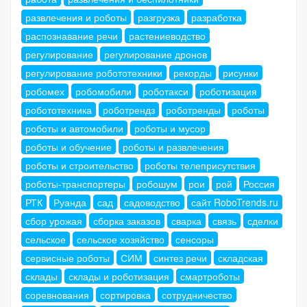
развлечения и роботы
разгрузка
разработка
распознавание речи
растениеводство
регулирование
регулирование дронов
регулирование робототехники
рекорды
рисунки
робомех
робомобили
роботакси
роботизация
робототехника
роботрендз
роботренды
роботы
роботы и автомобили
роботы и мусор
роботы и обучение
роботы и развлечения
роботы и строительство
роботы телеприсутствия
роботы-транспортеры
робошум
рои
рой
Россия
РТК
Руанда
сад
садоводство
сайт RoboTrends.ru
сбор урожая
сборка заказов
сварка
связь
сделки
сельское
сельское хозяйство
сенсоры
сервисные роботы
СИМ
синтез речи
складская
склады
склады и роботизация
смартроботы
соревнования
сортировка
сотрудничество