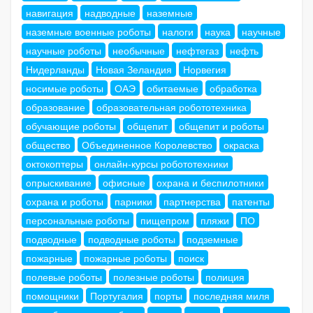
навигация
надводные
наземные
наземные военные роботы
налоги
наука
научные
научные роботы
необычные
нефтегаз
нефть
Нидерланды
Новая Зеландия
Норвегия
носимые роботы
ОАЭ
обитаемые
обработка
образование
образовательная робототехника
обучающие роботы
общепит
общепит и роботы
общество
Объединенное Королевство
окраска
октокоптеры
онлайн-курсы робототехники
опрыскивание
офисные
охрана и беспилотники
охрана и роботы
парники
партнерства
патенты
персональные роботы
пищепром
пляжи
ПО
подводные
подводные роботы
подземные
пожарные
пожарные роботы
поиск
полевые роботы
полезные роботы
полиция
помощники
Португалия
порты
последняя миля