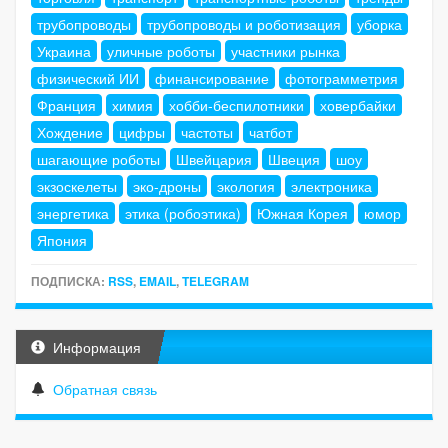
трубопроводы
трубопроводы и роботизация
уборка
Украина
уличные роботы
участники рынка
физический ИИ
финансирование
фотограмметрия
Франция
химия
хобби-беспилотники
ховербайки
Хождение
цифры
частоты
чатбот
шагающие роботы
Швейцария
Швеция
шоу
экзоскелеты
эко-дроны
экология
электроника
энергетика
этика (робоэтика)
Южная Корея
юмор
Япония
ПОДПИСКА:
RSS
,
EMAIL
,
TELEGRAM
Информация
Обратная связь