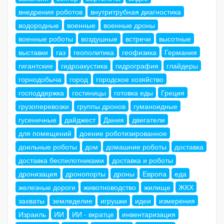
внедрения роботов
внутритрубная диагностика
водородные
военные
военные дроны
военные роботы
воздушные
встречи
высотные
выставки
газ
геополитика
геофизика
Германия
гигантские
гидроакустика
гидрография
глайдеры
горнодобыча
город
городское хозяйство
господдержка
гостиницы
готовка еды
Греция
грузоперевозки
группы дронов
гуманоидные
гусеничные
дайджест
Дания
двигатели
для помещений
доение роботизированное
доильные роботы
дом
домашние роботы
доставка
доставка беспилотниками
доставка и роботы
дронизация
дронопорты
дроны
Европа
еда
железные дороги
животноводство
жилище
ЖКХ
захваты
земледелие
игрушки
идеи
измерения
Израиль
ИИ
ИИ - вкратце
инвентаризация