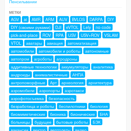
Пенсильвании
МЕТКИ
AGV
ai
AMR
ARM
AUV
BVLOS
DARPA
DIY
DIY (своими руками)
DJI
eVTOL
Lely
no-code
pick-and-place
ROV
RPA
USV
USV+ROV
VSLAM
VTOL
аватары
авиация
автоматизация
автомобили
автомобили и роботы
автономные
автопром
агроботы
агродроны
аддитивные технологии
аккумуляторы
аналитика
андроиды
анималистичные
АНПА
антропоморфные
Арт
археология
архитектура
аэромобили
аэропорты
аэротакси
аэрофотосъемка
безопасность
безработица и роботы
беспилотники
биология
биомиметические
бионика
бионические
БНА
больницы
будущее
бытовые роботы
БЭК
вакансии
вектор
вертолеты
видео