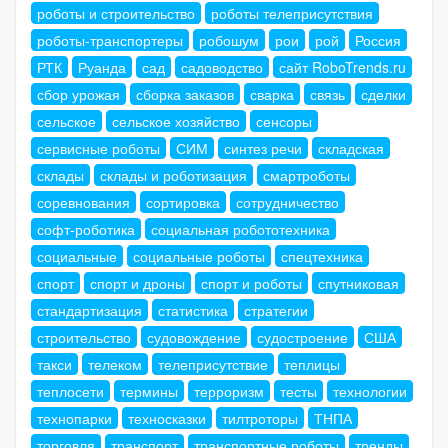
роботы и строительство
роботы телеприсутствия
роботы-транспортеры
робошум
рои
рой
Россия
РТК
Руанда
сад
садоводство
сайт RoboTrends.ru
сбор урожая
сборка заказов
сварка
связь
сделки
сельское
сельское хозяйство
сенсоры
сервисные роботы
СИМ
синтез речи
складская
склады
склады и роботизация
смартроботы
соревнования
сортировка
сотрудничество
софт-роботика
социальная робототехника
социальные
социальные роботы
спецтехника
спорт
спорт и дроны
спорт и роботы
спутниковая
стандартизация
статистика
стратегии
строительство
судовождение
судостроение
США
такси
телеком
телеприсутствие
теплицы
теплосети
термины
терроризм
тесты
технологии
технопарки
техносказки
тилтроторы
ТНПА
торговля
транспорт
транспортные роботы
тренды