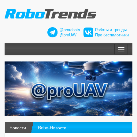
@prorobots
Роботы и тренды
@proUAV
Про беспилотники
Меню
Новости
Robo-Новости