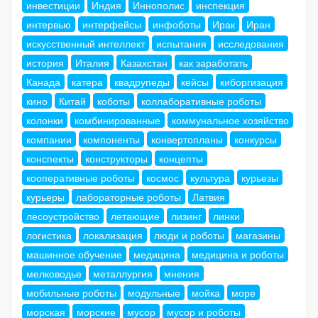
инвестиции
Индия
Иннополис
инспекция
интервью
интерфейсы
инфоботы
Ирак
Иран
искусственный интеллект
испытания
исследования
история
Италия
Казахстан
как заработать
Канада
катера
квадрупеды
кейсы
киборгизация
кино
Китай
коботы
коллаборативные роботы
колонки
комбинированные
коммунальное хозяйство
компании
компоненты
конвертопланы
конкурсы
конспекты
конструкторы
концепты
кооперативные роботы
космос
культура
курьезы
курьеры
лабораторные роботы
Латвия
лесоустройство
летающие
лизинг
линки
логистика
локализация
люди и роботы
магазины
машинное обучение
медицина
медицина и роботы
мелководье
металлургия
мнения
мобильные роботы
модульные
мойка
море
морская
морские
мусор
мусор и роботы