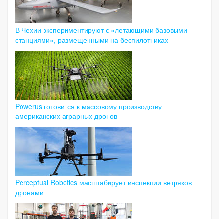
В Чехии экспериментируют с «летающими базовыми
станциями», размещенными на беспилотниках
Powerus готовится к массовому производству
американских аграрных дронов
Perceptual Robotics масштабирует инспекции ветряков
дронами