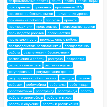
потребительские роботы
почта
право
презентации
пресс-релизы
привязные
применение USV
применение беспилотников
применение дронов
применение роботов
прогнозы
проекты
производители
производство
производство дронов
производство роботов
происшествия
промышленность
промышленные роботы
противодействие беспилотникам
псевдоспутники
работа
развлечения и беспилотники
развлечения и роботы
разгрузка
разработка
распознавание речи
растениеводство
регулирование
регулирование дронов
регулирование робототехники
рекорды
рисунки
робомех
робомобили
роботакси
роботизация
робототехника
роботрендз
роботренды
роботы
роботы и автомобили
роботы и мусор
роботы и обучение
роботы и развлечения