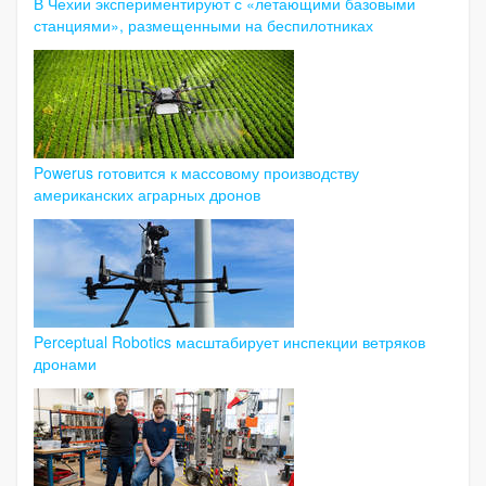
В Чехии экспериментируют с «летающими базовыми
станциями», размещенными на беспилотниках
Powerus готовится к массовому производству
американских аграрных дронов
Perceptual Robotics масштабирует инспекции ветряков
дронами