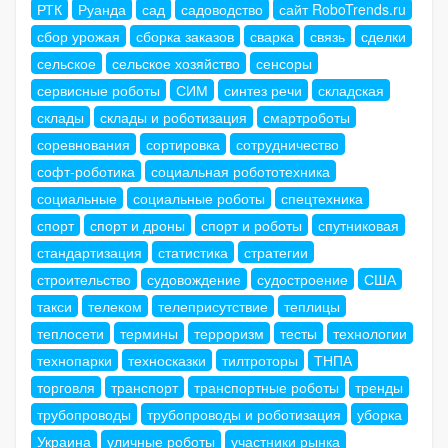
РТК
Руанда
сад
садоводство
сайт RoboTrends.ru
сбор урожая
сборка заказов
сварка
связь
сделки
сельское
сельское хозяйство
сенсоры
сервисные роботы
СИМ
синтез речи
складская
склады
склады и роботизация
смартроботы
соревнования
сортировка
сотрудничество
софт-роботика
социальная робототехника
социальные
социальные роботы
спецтехника
спорт
спорт и дроны
спорт и роботы
спутниковая
стандартизация
статистика
стратегии
строительство
судовождение
судостроение
США
такси
телеком
телеприсутствие
теплицы
теплосети
термины
терроризм
тесты
технологии
технопарки
техносказки
тилтроторы
ТНПА
торговля
транспорт
транспортные роботы
тренды
трубопроводы
трубопроводы и роботизация
уборка
Украина
уличные роботы
участники рынка