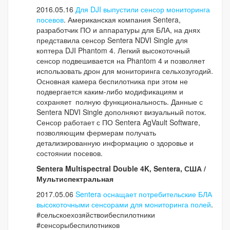
2016.05.16
Для DJI выпустили сенсор мониторинга
посевов
. Американская компания Sentera,
разработчик ПО и аппаратуры для БЛА, на днях
представила сенсор Sentera NDVI Single для
коптера DJI Phantom 4. Легкий высокоточный
сенсор подвешивается на Phantom 4 и позволяет
использовать дрон для мониторинга сельхозугодий.
Основная камера беспилотника при этом не
подвергается каким-либо модификациям и
сохраняет полную функциональность. Данные с
Sentera NDVI Single дополняют визуальный поток.
Сенсор работает с ПО Sentera AgVault Software,
позволяющим фермерам получать
детализированную информацию о здоровье и
состоянии посевов.
Sentera Multispectral Double 4K, Sentera, США /
Мультиспектральная
2017.05.06
Sentera оснащает потребительские БЛА
высокоточными сенсорами для мониторинга полей
.
#сельскоехозяйствоибеспилотники
#сенсорыбеспилотников