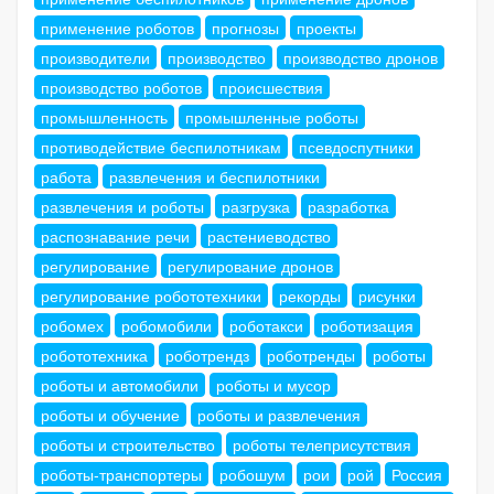
применение роботов
прогнозы
проекты
производители
производство
производство дронов
производство роботов
происшествия
промышленность
промышленные роботы
противодействие беспилотникам
псевдоспутники
работа
развлечения и беспилотники
развлечения и роботы
разгрузка
разработка
распознавание речи
растениеводство
регулирование
регулирование дронов
регулирование робототехники
рекорды
рисунки
робомех
робомобили
роботакси
роботизация
робототехника
роботрендз
роботренды
роботы
роботы и автомобили
роботы и мусор
роботы и обучение
роботы и развлечения
роботы и строительство
роботы телеприсутствия
роботы-транспортеры
робошум
рои
рой
Россия