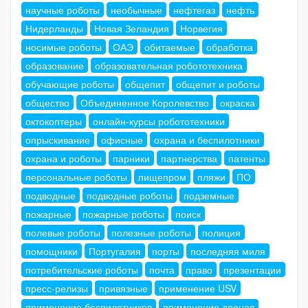
научные роботы
необычные
нефтегаз
нефть
Нидерланды
Новая Зеландия
Норвегия
носимые роботы
ОАЭ
обитаемые
обработка
образование
образовательная робототехника
обучающие роботы
общепит
общепит и роботы
общество
Объединенное Королевство
окраска
октокоптеры
онлайн-курсы робототехники
опрыскивание
офисные
охрана и беспилотники
охрана и роботы
парники
партнерства
патенты
персональные роботы
пищепром
пляжи
ПО
подводные
подводные роботы
подземные
пожарные
пожарные роботы
поиск
полевые роботы
полезные роботы
полиция
помощники
Португалия
порты
последняя миля
потребительские роботы
почта
право
презентации
пресс-релизы
привязные
применение USV
применение беспилотников
применение дронов