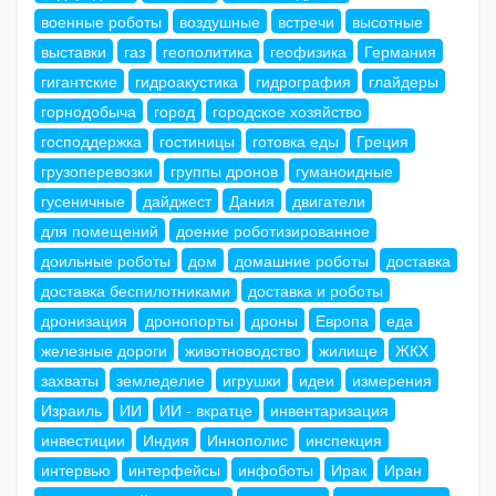
военные роботы
воздушные
встречи
высотные
выставки
газ
геополитика
геофизика
Германия
гигантские
гидроакустика
гидрография
глайдеры
горнодобыча
город
городское хозяйство
господдержка
гостиницы
готовка еды
Греция
грузоперевозки
группы дронов
гуманоидные
гусеничные
дайджест
Дания
двигатели
для помещений
доение роботизированное
доильные роботы
дом
домашние роботы
доставка
доставка беспилотниками
доставка и роботы
дронизация
дронопорты
дроны
Европа
еда
железные дороги
животноводство
жилище
ЖКХ
захваты
земледелие
игрушки
идеи
измерения
Израиль
ИИ
ИИ - вкратце
инвентаризация
инвестиции
Индия
Иннополис
инспекция
интервью
интерфейсы
инфоботы
Ирак
Иран