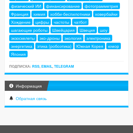
физический ИИ
финансирование
фотограмметрия
Франция
химия
хобби-беспилотники
ховербайки
Хождение
цифры
частоты
чатбот
шагающие роботы
Швейцария
Швеция
шоу
экзоскелеты
эко-дроны
экология
электроника
энергетика
этика (робоэтика)
Южная Корея
юмор
Япония
ПОДПИСКА:
RSS
,
EMAIL
,
TELEGRAM
Информация
Обратная связь