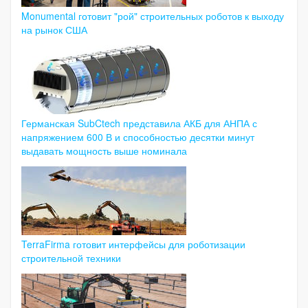
Monumental готовит "рой" строительных роботов к выходу
на рынок США
Германская SubCtech представила АКБ для АНПА с
напряжением 600 В и способностью десятки минут
выдавать мощность выше номинала
TerraFirma готовит интерфейсы для роботизации
строительной техники