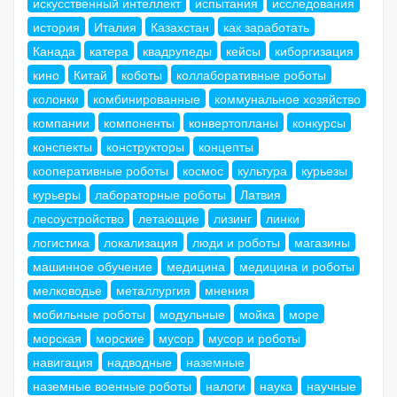
искусственный интеллект
испытания
исследования
история
Италия
Казахстан
как заработать
Канада
катера
квадрупеды
кейсы
киборгизация
кино
Китай
коботы
коллаборативные роботы
колонки
комбинированные
коммунальное хозяйство
компании
компоненты
конвертопланы
конкурсы
конспекты
конструкторы
концепты
кооперативные роботы
космос
культура
курьезы
курьеры
лабораторные роботы
Латвия
лесоустройство
летающие
лизинг
линки
логистика
локализация
люди и роботы
магазины
машинное обучение
медицина
медицина и роботы
мелководье
металлургия
мнения
мобильные роботы
модульные
мойка
море
морская
морские
мусор
мусор и роботы
навигация
надводные
наземные
наземные военные роботы
налоги
наука
научные