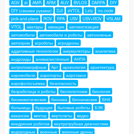
AGV
ai
AMR
ARM
AUV
BVLOS
DARPA
DIY
DIY (своими руками)
DJI
eVTOL
Lely
no-code
pick-and-place
ROV
RPA
USV
USV+ROV
VSLAM
VTOL
аватары
авиация
автоматизация
автомобили
автомобили и роботы
автономные
автопром
агроботы
агродроны
аддитивные технологии
аккумуляторы
аналитика
андроиды
анималистичные
АНПА
антропоморфные
Арт
археология
архитектура
аэромобили
аэропорты
аэротакси
аэрофотосъемка
безопасность
безработица и роботы
беспилотники
биология
биомиметические
бионика
бионические
БНА
больницы
будущее
бытовые роботы
БЭК
вакансии
вектор
вертолеты
видео
внедрения роботов
внутритрубная диагностика
водородные
военные
военные дроны