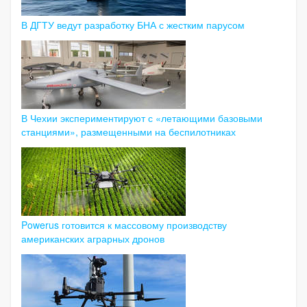
В ДГТУ ведут разработку БНА с жестким парусом
В Чехии экспериментируют с «летающими базовыми
станциями», размещенными на беспилотниках
Powerus готовится к массовому производству
американских аграрных дронов