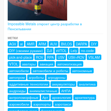
Impossible Metals откроет центр разработки в
Пенсильвании
МЕТКИ
AGV
ai
AMR
ARM
AUV
BVLOS
DARPA
DIY
DIY (своими руками)
DJI
eVTOL
Lely
no-code
pick-and-place
ROV
RPA
USV
USV+ROV
VSLAM
VTOL
аватары
авиация
автоматизация
автомобили
автомобили и роботы
автономные
автопром
агроботы
агродроны
аддитивные технологии
аккумуляторы
аналитика
андроиды
анималистичные
АНПА
антропоморфные
Арт
археология
архитектура
аэромобили
аэропорты
аэротакси
аэрофотосъемка
безопасность