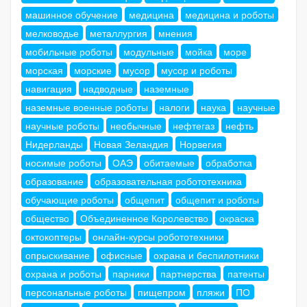
машинное обучение
медицина
медицина и роботы
мелководье
металлургия
мнения
мобильные роботы
модульные
мойка
море
морская
морские
мусор
мусор и роботы
навигация
надводные
наземные
наземные военные роботы
налоги
наука
научные
научные роботы
необычные
нефтегаз
нефть
Нидерланды
Новая Зеландия
Норвегия
носимые роботы
ОАЭ
обитаемые
обработка
образование
образовательная робототехника
обучающие роботы
общепит
общепит и роботы
общество
Объединенное Королевство
окраска
октокоптеры
онлайн-курсы робототехники
опрыскивание
офисные
охрана и беспилотники
охрана и роботы
парники
партнерства
патенты
персональные роботы
пищепром
пляжи
ПО