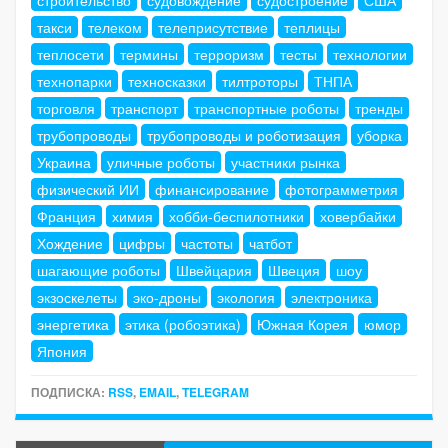
строительство
судовождение
судостроение
США
такси
телеком
телеприсутствие
теплицы
теплосети
термины
терроризм
тесты
технологии
технопарки
техносказки
тилтроторы
ТНПА
торговля
транспорт
транспортные роботы
тренды
трубопроводы
трубопроводы и роботизация
уборка
Украина
уличные роботы
участники рынка
физический ИИ
финансирование
фотограмметрия
Франция
химия
хобби-беспилотники
ховербайки
Хождение
цифры
частоты
чатбот
шагающие роботы
Швейцария
Швеция
шоу
экзоскелеты
эко-дроны
экология
электроника
энергетика
этика (робоэтика)
Южная Корея
юмор
Япония
ПОДПИСКА:
RSS
,
EMAIL
,
TELEGRAM