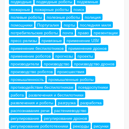
подводные
подводные роботы
подземные
пожарные
пожарные роботы
поиск
полевые роботы
полезные роботы
полиция
помощники
Португалия
порты
последняя миля
потребительские роботы
почта
право
презентации
пресс-релизы
привязные
применение USV
применение беспилотников
применение дронов
применение роботов
прогнозы
проекты
производители
производство
производство дронов
производство роботов
происшествия
промышленность
промышленные роботы
противодействие беспилотникам
псевдоспутники
работа
развлечения и беспилотники
развлечения и роботы
разгрузка
разработка
распознавание речи
растениеводство
регулирование
регулирование дронов
регулирование робототехники
рекорды
рисунки