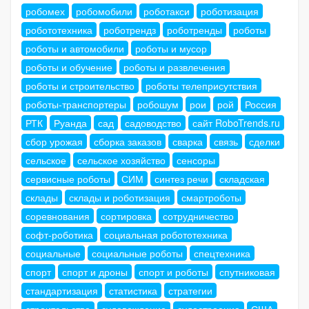
робомех
робомобили
роботакси
роботизация
робототехника
роботрендз
роботренды
роботы
роботы и автомобили
роботы и мусор
роботы и обучение
роботы и развлечения
роботы и строительство
роботы телеприсутствия
роботы-транспортеры
робошум
рои
рой
Россия
РТК
Руанда
сад
садоводство
сайт RoboTrends.ru
сбор урожая
сборка заказов
сварка
связь
сделки
сельское
сельское хозяйство
сенсоры
сервисные роботы
СИМ
синтез речи
складская
склады
склады и роботизация
смартроботы
соревнования
сортировка
сотрудничество
софт-роботика
социальная робототехника
социальные
социальные роботы
спецтехника
спорт
спорт и дроны
спорт и роботы
спутниковая
стандартизация
статистика
стратегии