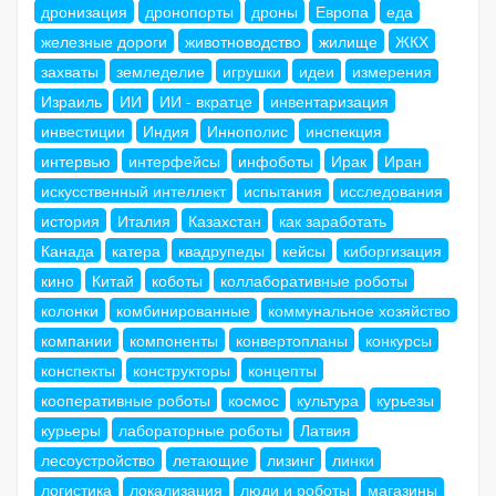
дронизация
дронопорты
дроны
Европа
еда
железные дороги
животноводство
жилище
ЖКХ
захваты
земледелие
игрушки
идеи
измерения
Израиль
ИИ
ИИ - вкратце
инвентаризация
инвестиции
Индия
Иннополис
инспекция
интервью
интерфейсы
инфоботы
Ирак
Иран
искусственный интеллект
испытания
исследования
история
Италия
Казахстан
как заработать
Канада
катера
квадрупеды
кейсы
киборгизация
кино
Китай
коботы
коллаборативные роботы
колонки
комбинированные
коммунальное хозяйство
компании
компоненты
конвертопланы
конкурсы
конспекты
конструкторы
концепты
кооперативные роботы
космос
культура
курьезы
курьеры
лабораторные роботы
Латвия
лесоустройство
летающие
лизинг
линки
логистика
локализация
люди и роботы
магазины