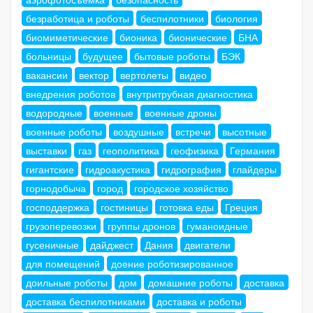
безработица и роботы
беспилотники
биология
биомиметические
бионика
бионические
БНА
больницы
будущее
бытовые роботы
БЭК
вакансии
вектор
вертолеты
видео
внедрения роботов
внутритрубная диагностика
водородные
военные
военные дроны
военные роботы
воздушные
встречи
высотные
выставки
газ
геополитика
геофизика
Германия
гигантские
гидроакустика
гидрография
глайдеры
горнодобыча
город
городское хозяйство
господдержка
гостиницы
готовка еды
Греция
грузоперевозки
группы дронов
гуманоидные
гусеничные
дайджест
Дания
двигатели
для помещений
доение роботизированное
доильные роботы
дом
домашние роботы
доставка
доставка беспилотниками
доставка и роботы