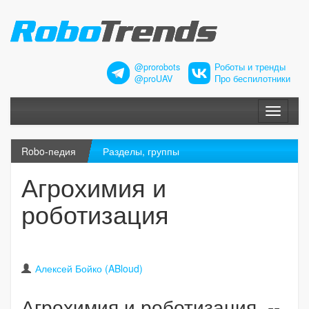
@prorobots
Роботы и тренды
@proUAV
Про беспилотники
Меню
Robo-педия
Разделы, группы
Агрохимия и
роботизация
Алексей Бойко (ABloud)
Агрохимия и роботизация --