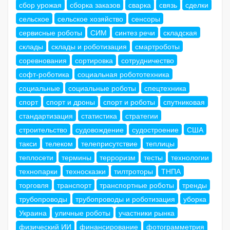
сбор урожая
сборка заказов
сварка
связь
сделки
сельское
сельское хозяйство
сенсоры
сервисные роботы
СИМ
синтез речи
складская
склады
склады и роботизация
смартроботы
соревнования
сортировка
сотрудничество
софт-роботика
социальная робототехника
социальные
социальные роботы
спецтехника
спорт
спорт и дроны
спорт и роботы
спутниковая
стандартизация
статистика
стратегии
строительство
судовождение
судостроение
США
такси
телеком
телеприсутствие
теплицы
теплосети
термины
терроризм
тесты
технологии
технопарки
техносказки
тилтроторы
ТНПА
торговля
транспорт
транспортные роботы
тренды
трубопроводы
трубопроводы и роботизация
уборка
Украина
уличные роботы
участники рынка
физический ИИ
финансирование
фотограмметрия