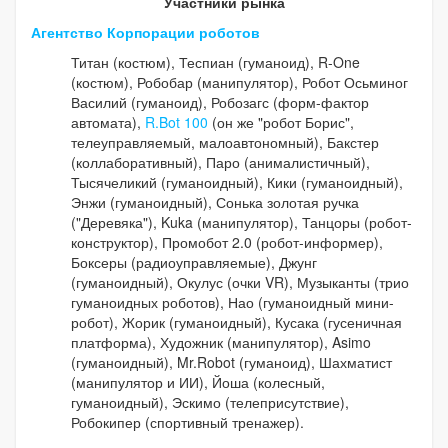
Участники рынка
Агентство Корпорации роботов
Титан (костюм), Теспиан (гуманоид), R-One
(костюм), Робобар (манипулятор), Робот Осьминог
Василий (гуманоид), Робозагс (форм-фактор
автомата),
R.Bot 100
(он же "робот Борис",
телеуправляемый, малоавтономный), Бакстер
(коллаборативный), Паро (анималистичный),
Тысячеликий (гуманоидный), Кики (гуманоидный),
Энжи (гуманоидный), Сонька золотая ручка
("Деревяка"), Kuka (манипулятор), Танцоры (робот-
конструктор), Промобот 2.0 (робот-информер),
Боксеры (радиоуправляемые), Джунг
(гуманоидный), Окулус (очки VR), Музыканты (трио
гуманоидных роботов), Нао (гуманоидный мини-
робот), Жорик (гуманоидный), Кусака (гусеничная
платформа), Художник (манипулятор), Asimo
(гуманоидный), Mr.Robot (гуманоид), Шахматист
(манипулятор и ИИ), Йоша (колесный,
гуманоидный), Эскимо (телеприсутствие),
Робокипер (спортивный тренажер).