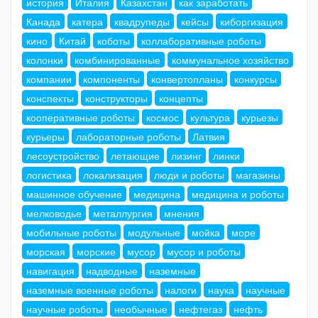
история
Италия
Казахстан
как заработать
Канада
катера
квадрупеды
кейсы
киборгизация
кино
Китай
коботы
коллаборативные роботы
колонки
комбинированные
коммунальное хозяйство
компании
компоненты
конвертопланы
конкурсы
конспекты
конструкторы
концепты
кооперативные роботы
космос
культура
курьезы
курьеры
лабораторные роботы
Латвия
лесоустройство
летающие
лизинг
линки
логистика
локализация
люди и роботы
магазины
машинное обучение
медицина
медицина и роботы
мелководье
металлургия
мнения
мобильные роботы
модульные
мойка
море
морская
морские
мусор
мусор и роботы
навигация
надводные
наземные
наземные военные роботы
налоги
наука
научные
научные роботы
необычные
нефтегаз
нефть