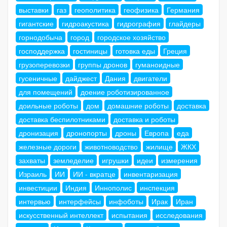
выставки
газ
геополитика
геофизика
Германия
гигантские
гидроакустика
гидрография
глайдеры
горнодобыча
город
городское хозяйство
господдержка
гостиницы
готовка еды
Греция
грузоперевозки
группы дронов
гуманоидные
гусеничные
дайджест
Дания
двигатели
для помещений
доение роботизированное
доильные роботы
дом
домашние роботы
доставка
доставка беспилотниками
доставка и роботы
дронизация
дронопорты
дроны
Европа
еда
железные дороги
животноводство
жилище
ЖКХ
захваты
земледелие
игрушки
идеи
измерения
Израиль
ИИ
ИИ - вкратце
инвентаризация
инвестиции
Индия
Иннополис
инспекция
интервью
интерфейсы
инфоботы
Ирак
Иран
искусственный интеллект
испытания
исследования