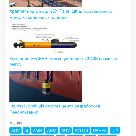
Xpanner подготовили X1 Panel Lift для автономного
монтажа солнечных панелей
Компания SEABER смогла установить 3DSS на микро-
АНПА
Impossible Metals откроет центр разработки в
Пенсильвании
МЕТКИ
AGV
ai
AMR
ARM
AUV
BVLOS
DARPA
DIY