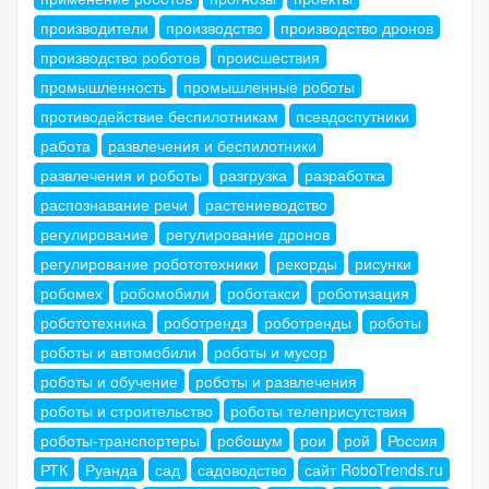
производители
производство
производство дронов
производство роботов
происшествия
промышленность
промышленные роботы
противодействие беспилотникам
псевдоспутники
работа
развлечения и беспилотники
развлечения и роботы
разгрузка
разработка
распознавание речи
растениеводство
регулирование
регулирование дронов
регулирование робототехники
рекорды
рисунки
робомех
робомобили
роботакси
роботизация
робототехника
роботрендз
роботренды
роботы
роботы и автомобили
роботы и мусор
роботы и обучение
роботы и развлечения
роботы и строительство
роботы телеприсутствия
роботы-транспортеры
робошум
рои
рой
Россия
РТК
Руанда
сад
садоводство
сайт RoboTrends.ru