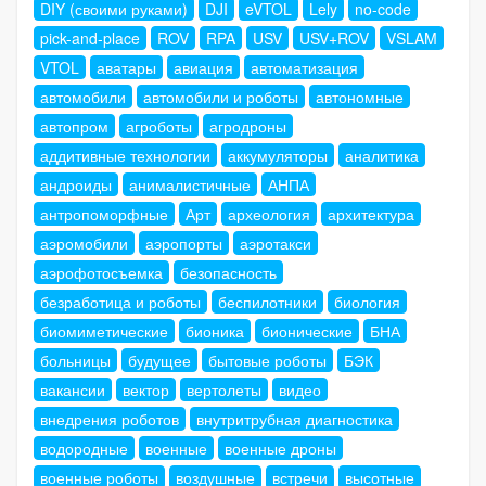
DIY (своими руками)
DJI
eVTOL
Lely
no-code
pick-and-place
ROV
RPA
USV
USV+ROV
VSLAM
VTOL
аватары
авиация
автоматизация
автомобили
автомобили и роботы
автономные
автопром
агроботы
агродроны
аддитивные технологии
аккумуляторы
аналитика
андроиды
анималистичные
АНПА
антропоморфные
Арт
археология
архитектура
аэромобили
аэропорты
аэротакси
аэрофотосъемка
безопасность
безработица и роботы
беспилотники
биология
биомиметические
бионика
бионические
БНА
больницы
будущее
бытовые роботы
БЭК
вакансии
вектор
вертолеты
видео
внедрения роботов
внутритрубная диагностика
водородные
военные
военные дроны
военные роботы
воздушные
встречи
высотные