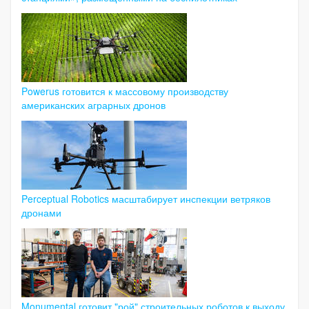
Powerus готовится к массовому производству
американских аграрных дронов
Perceptual Robotics масштабирует инспекции ветряков
дронами
Monumental готовит "рой" строительных роботов к выходу