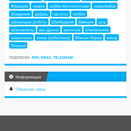
Франция
химия
хобби-беспилотники
ховербайки
Хождение
цифры
частоты
чатбот
шагающие роботы
Швейцария
Швеция
шоу
экзоскелеты
эко-дроны
экология
электроника
энергетика
этика (робоэтика)
Южная Корея
юмор
Япония
ПОДПИСКА:
RSS
,
EMAIL
,
TELEGRAM
Информация
Обратная связь