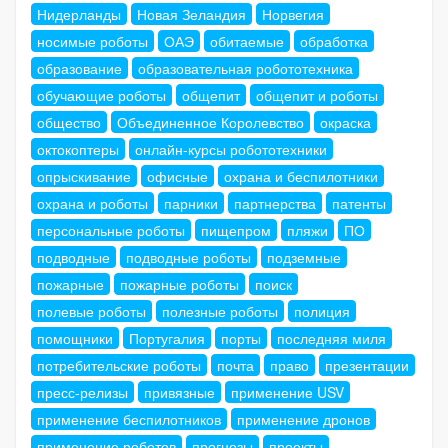
Нидерланды
Новая Зеландия
Норвегия
носимые роботы
ОАЭ
обитаемые
обработка
образование
образовательная робототехника
обучающие роботы
общепит
общепит и роботы
общество
Объединенное Королевство
окраска
октокоптеры
онлайн-курсы робототехники
опрыскивание
офисные
охрана и беспилотники
охрана и роботы
парники
партнерства
патенты
персональные роботы
пищепром
пляжи
ПО
подводные
подводные роботы
подземные
пожарные
пожарные роботы
поиск
полевые роботы
полезные роботы
полиция
помощники
Португалия
порты
последняя миля
потребительские роботы
почта
право
презентации
пресс-релизы
привязные
применение USV
применение беспилотников
применение дронов
применение роботов
прогнозы
проекты