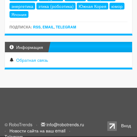
энергетика
этика (робоэтика)
Южная Корея
юмор
Япония
ПОДПИСКА:
RSS
,
EMAIL
,
TELEGRAM
Информация
Обратная связь
© RoboTrends ·
info@robotrends.ru
Вход
·
Новости сайта на ваш email
·
Telegram