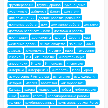
грузоперевозки
группы дронов
гуманоидные
гусеничные
дайджест
Дания
двигатели
для помещений
доение роботизированное
доильные роботы
дом
домашние роботы
доставка
доставка беспилотниками
доставка и роботы
дронизация
дронопорты
дроны
Европа
еда
железные дороги
животноводство
жилище
ЖКХ
захваты
земледелие
игрушки
идеи
измерения
Израиль
ИИ
ИИ - вкратце
инвентаризация
инвестиции
Индия
Иннополис
инспекция
интервью
интерфейсы
инфоботы
Ирак
Иран
искусственный интеллект
испытания
исследования
история
Италия
Казахстан
как заработать
Канада
катера
квадрупеды
кейсы
киборгизация
кино
Китай
коботы
коллаборативные роботы
колонки
комбинированные
коммунальное хозяйство