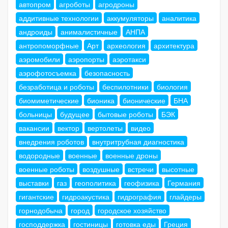
автопром
агроботы
агродроны
аддитивные технологии
аккумуляторы
аналитика
андроиды
анималистичные
АНПА
антропоморфные
Арт
археология
архитектура
аэромобили
аэропорты
аэротакси
аэрофотосъемка
безопасность
безработица и роботы
беспилотники
биология
биомиметические
бионика
бионические
БНА
больницы
будущее
бытовые роботы
БЭК
вакансии
вектор
вертолеты
видео
внедрения роботов
внутритрубная диагностика
водородные
военные
военные дроны
военные роботы
воздушные
встречи
высотные
выставки
газ
геополитика
геофизика
Германия
гигантские
гидроакустика
гидрография
глайдеры
горнодобыча
город
городское хозяйство
господдержка
гостиницы
готовка еды
Греция