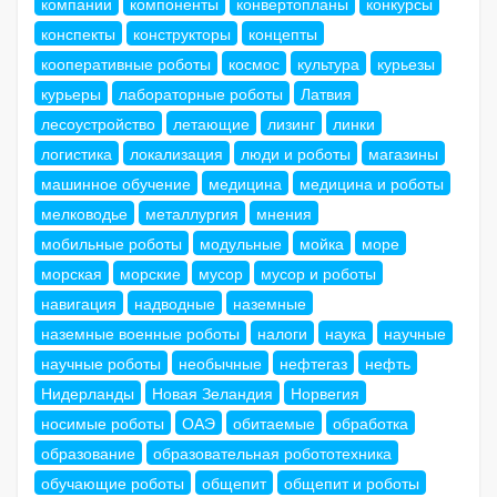
компании
компоненты
конвертопланы
конкурсы
конспекты
конструкторы
концепты
кооперативные роботы
космос
культура
курьезы
курьеры
лабораторные роботы
Латвия
лесоустройство
летающие
лизинг
линки
логистика
локализация
люди и роботы
магазины
машинное обучение
медицина
медицина и роботы
мелководье
металлургия
мнения
мобильные роботы
модульные
мойка
море
морская
морские
мусор
мусор и роботы
навигация
надводные
наземные
наземные военные роботы
налоги
наука
научные
научные роботы
необычные
нефтегаз
нефть
Нидерланды
Новая Зеландия
Норвегия
носимые роботы
ОАЭ
обитаемые
обработка
образование
образовательная робототехника
обучающие роботы
общепит
общепит и роботы