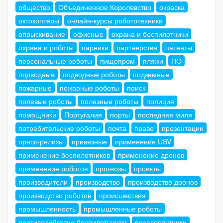
общество
Объединенное Королевство
окраска
октокоптеры
онлайн-курсы робототехники
опрыскивание
офисные
охрана и беспилотники
охрана и роботы
парники
партнерства
патенты
персональные роботы
пищепром
пляжи
ПО
подводные
подводные роботы
подземные
пожарные
пожарные роботы
поиск
полевые роботы
полезные роботы
полиция
помощники
Португалия
порты
последняя миля
потребительские роботы
почта
право
презентации
пресс-релизы
привязные
применение USV
применение беспилотников
применение дронов
применение роботов
прогнозы
проекты
производители
производство
производство дронов
производство роботов
происшествия
промышленность
промышленные роботы
противодействие беспилотникам
псевдоспутники