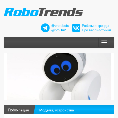
@prorobots
Роботы и тренды
@proUAV
Про беспилотники
Меню
Robo-педия
Модели, устройства