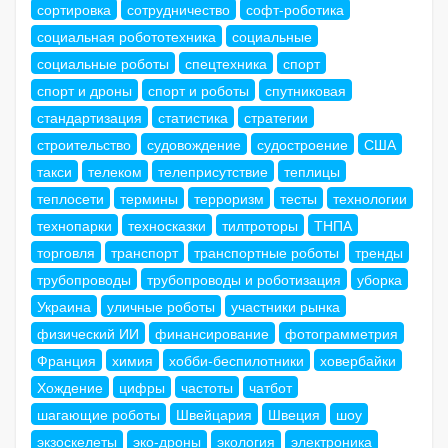
сортировка
сотрудничество
софт-роботика
социальная робототехника
социальные
социальные роботы
спецтехника
спорт
спорт и дроны
спорт и роботы
спутниковая
стандартизация
статистика
стратегии
строительство
судовождение
судостроение
США
такси
телеком
телеприсутствие
теплицы
теплосети
термины
терроризм
тесты
технологии
технопарки
техносказки
тилтроторы
ТНПА
торговля
транспорт
транспортные роботы
тренды
трубопроводы
трубопроводы и роботизация
уборка
Украина
уличные роботы
участники рынка
физический ИИ
финансирование
фотограмметрия
Франция
химия
хобби-беспилотники
ховербайки
Хождение
цифры
частоты
чатбот
шагающие роботы
Швейцария
Швеция
шоу
экзоскелеты
эко-дроны
экология
электроника