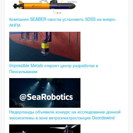
Компания SEABER смогла установить 3DSS на микро-
АНПА
Impossible Metals откроет центр разработки в
Пенсильвании
Нидерланды объявили конкурс на исследование донной
экосиситемы в зоне ветроэлектростанции Doordewind