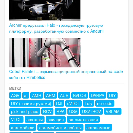
Archer представил Halo - гражданскую грузовую
платформу, разработанную совместно с Anduril
Cobot Painter – взрывозащищенный покрасочный no-code
кобот от Hirebotics
МЕТКИ
AGV
ai
AMR
ARM
AUV
BVLOS
DARPA
DIY
DIY (своими руками)
DJI
eVTOL
Lely
no-code
pick-and-place
ROV
RPA
USV
USV+ROV
VSLAM
VTOL
аватары
авиация
автоматизация
автомобили
автомобили и роботы
автономные