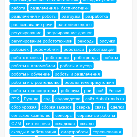
работа
развлечения и беспилотники
развлечения и роботы
разгрузка
разработка
распознавание речи
растениеводство
регулирование
регулирование дронов
регулирование робототехники
рекорды
рисунки
робомех
робомобили
роботакси
роботизация
робототехника
роботрендз
роботренды
роботы
роботы и автомобили
роботы и мусор
роботы и обучение
роботы и развлечения
роботы и строительство
роботы телеприсутствия
роботы-транспортеры
робошум
рои
рой
Россия
РТК
Руанда
сад
садоводство
сайт RoboTrends.ru
сбор урожая
сборка заказов
сварка
связь
сделки
сельское хозяйство
сенсоры
сервисные роботы
СИМ
синтез речи
складская
склады
склады и роботизация
смартроботы
соревнования