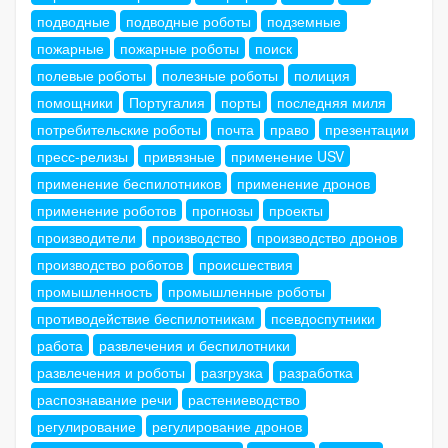
подводные
подводные роботы
подземные
пожарные
пожарные роботы
поиск
полевые роботы
полезные роботы
полиция
помощники
Португалия
порты
последняя миля
потребительские роботы
почта
право
презентации
пресс-релизы
привязные
применение USV
применение беспилотников
применение дронов
применение роботов
прогнозы
проекты
производители
производство
производство дронов
производство роботов
происшествия
промышленность
промышленные роботы
противодействие беспилотникам
псевдоспутники
работа
развлечения и беспилотники
развлечения и роботы
разгрузка
разработка
распознавание речи
растениеводство
регулирование
регулирование дронов