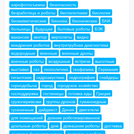
аэрофотосъемка
безопасность
безработица и роботы
беспилотники
биология
биомиметические
бионика
бионические
БНА
больницы
будущее
бытовые роботы
БЭК
вакансии
вектор
вертолеты
видео
внедрения роботов
внутритрубная диагностика
водородные
военные
военные дроны
военные роботы
воздушные
встречи
высотные
выставки
газ
геополитика
геофизика
Германия
гигантские
гидроакустика
гидрография
глайдеры
горнодобыча
город
городское хозяйство
господдержка
гостиницы
готовка еды
Греция
грузоперевозки
группы дронов
гуманоидные
гусеничные
дайджест
Дания
двигатели
для помещений
доение роботизированное
доильные роботы
дом
домашние роботы
доставка
доставка беспилотниками
доставка и роботы