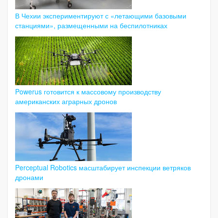
В Чехии экспериментируют с «летающими базовыми
станциями», размещенными на беспилотниках
Powerus готовится к массовому производству
американских аграрных дронов
Perceptual Robotics масштабирует инспекции ветряков
дронами