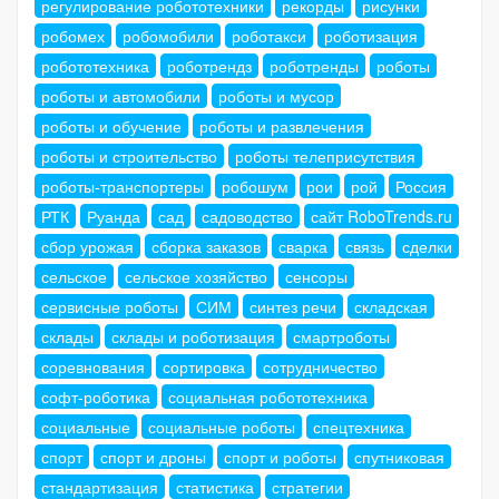
регулирование робототехники
рекорды
рисунки
робомех
робомобили
роботакси
роботизация
робототехника
роботрендз
роботренды
роботы
роботы и автомобили
роботы и мусор
роботы и обучение
роботы и развлечения
роботы и строительство
роботы телеприсутствия
роботы-транспортеры
робошум
рои
рой
Россия
РТК
Руанда
сад
садоводство
сайт RoboTrends.ru
сбор урожая
сборка заказов
сварка
связь
сделки
сельское
сельское хозяйство
сенсоры
сервисные роботы
СИМ
синтез речи
складская
склады
склады и роботизация
смартроботы
соревнования
сортировка
сотрудничество
софт-роботика
социальная робототехника
социальные
социальные роботы
спецтехника
спорт
спорт и дроны
спорт и роботы
спутниковая
стандартизация
статистика
стратегии