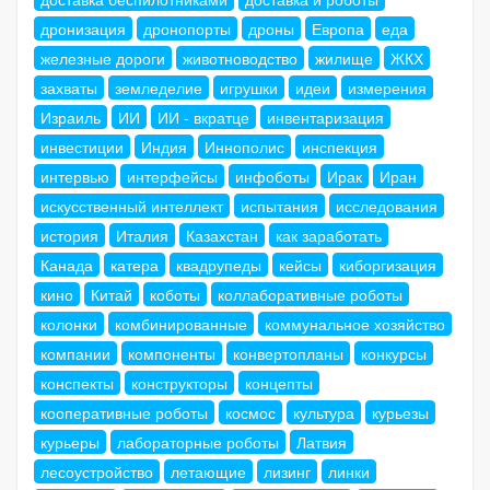
дронизация
дронопорты
дроны
Европа
еда
железные дороги
животноводство
жилище
ЖКХ
захваты
земледелие
игрушки
идеи
измерения
Израиль
ИИ
ИИ - вкратце
инвентаризация
инвестиции
Индия
Иннополис
инспекция
интервью
интерфейсы
инфоботы
Ирак
Иран
искусственный интеллект
испытания
исследования
история
Италия
Казахстан
как заработать
Канада
катера
квадрупеды
кейсы
киборгизация
кино
Китай
коботы
коллаборативные роботы
колонки
комбинированные
коммунальное хозяйство
компании
компоненты
конвертопланы
конкурсы
конспекты
конструкторы
концепты
кооперативные роботы
космос
культура
курьезы
курьеры
лабораторные роботы
Латвия
лесоустройство
летающие
лизинг
линки