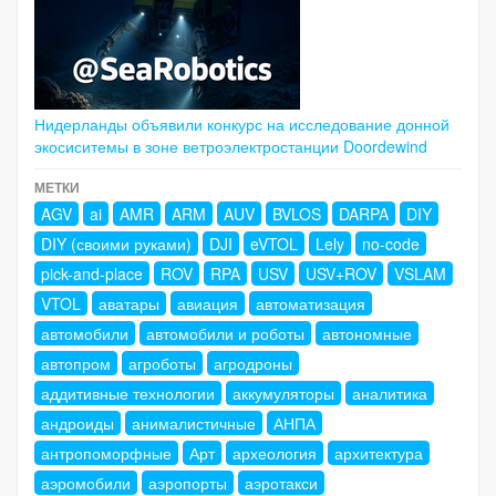
Нидерланды объявили конкурс на исследование донной
экосиситемы в зоне ветроэлектростанции Doordewind
МЕТКИ
AGV
ai
AMR
ARM
AUV
BVLOS
DARPA
DIY
DIY (своими руками)
DJI
eVTOL
Lely
no-code
pick-and-place
ROV
RPA
USV
USV+ROV
VSLAM
VTOL
аватары
авиация
автоматизация
автомобили
автомобили и роботы
автономные
автопром
агроботы
агродроны
аддитивные технологии
аккумуляторы
аналитика
андроиды
анималистичные
АНПА
антропоморфные
Арт
археология
архитектура
аэромобили
аэропорты
аэротакси