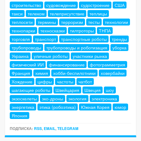
строительство
судовождение
судостроение
США
такси
телеком
телеприсутствие
теплицы
теплосети
термины
терроризм
тесты
технологии
технопарки
техносказки
тилтроторы
ТНПА
торговля
транспорт
транспортные роботы
тренды
трубопроводы
трубопроводы и роботизация
уборка
Украина
уличные роботы
участники рынка
физический ИИ
финансирование
фотограмметрия
Франция
химия
хобби-беспилотники
ховербайки
Хождение
цифры
частоты
чатбот
шагающие роботы
Швейцария
Швеция
шоу
экзоскелеты
эко-дроны
экология
электроника
энергетика
этика (робоэтика)
Южная Корея
юмор
Япония
ПОДПИСКА:
RSS
,
EMAIL
,
TELEGRAM