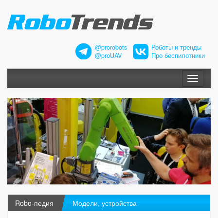
@prorobots
Роботы и тренды
@proUAV
Про беспилотники
Меню
Robo-педия
Модели, устройства