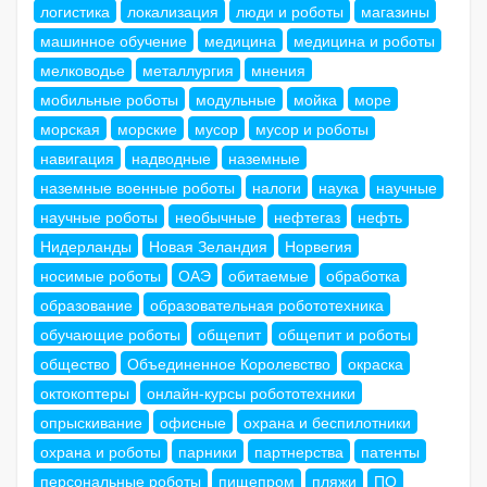
логистика
локализация
люди и роботы
магазины
машинное обучение
медицина
медицина и роботы
мелководье
металлургия
мнения
мобильные роботы
модульные
мойка
море
морская
морские
мусор
мусор и роботы
навигация
надводные
наземные
наземные военные роботы
налоги
наука
научные
научные роботы
необычные
нефтегаз
нефть
Нидерланды
Новая Зеландия
Норвегия
носимые роботы
ОАЭ
обитаемые
обработка
образование
образовательная робототехника
обучающие роботы
общепит
общепит и роботы
общество
Объединенное Королевство
окраска
октокоптеры
онлайн-курсы робототехники
опрыскивание
офисные
охрана и беспилотники
охрана и роботы
парники
партнерства
патенты
персональные роботы
пищепром
пляжи
ПО