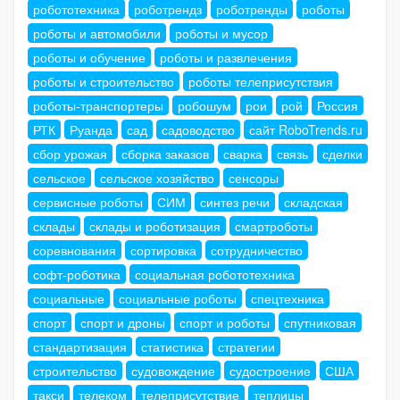
робототехника
роботрендз
роботренды
роботы
роботы и автомобили
роботы и мусор
роботы и обучение
роботы и развлечения
роботы и строительство
роботы телеприсутствия
роботы-транспортеры
робошум
рои
рой
Россия
РТК
Руанда
сад
садоводство
сайт RoboTrends.ru
сбор урожая
сборка заказов
сварка
связь
сделки
сельское
сельское хозяйство
сенсоры
сервисные роботы
СИМ
синтез речи
складская
склады
склады и роботизация
смартроботы
соревнования
сортировка
сотрудничество
софт-роботика
социальная робототехника
социальные
социальные роботы
спецтехника
спорт
спорт и дроны
спорт и роботы
спутниковая
стандартизация
статистика
стратегии
строительство
судовождение
судостроение
США
такси
телеком
телеприсутствие
теплицы