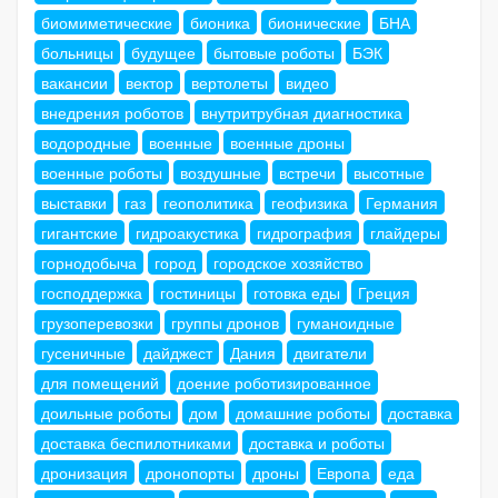
биомиметические
бионика
бионические
БНА
больницы
будущее
бытовые роботы
БЭК
вакансии
вектор
вертолеты
видео
внедрения роботов
внутритрубная диагностика
водородные
военные
военные дроны
военные роботы
воздушные
встречи
высотные
выставки
газ
геополитика
геофизика
Германия
гигантские
гидроакустика
гидрография
глайдеры
горнодобыча
город
городское хозяйство
господдержка
гостиницы
готовка еды
Греция
грузоперевозки
группы дронов
гуманоидные
гусеничные
дайджест
Дания
двигатели
для помещений
доение роботизированное
доильные роботы
дом
домашние роботы
доставка
доставка беспилотниками
доставка и роботы
дронизация
дронопорты
дроны
Европа
еда