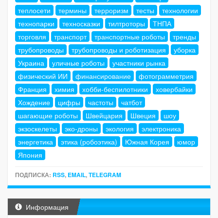
теплосети
термины
терроризм
тесты
технологии
технопарки
техносказки
тилтроторы
ТНПА
торговля
транспорт
транспортные роботы
тренды
трубопроводы
трубопроводы и роботизация
уборка
Украина
уличные роботы
участники рынка
физический ИИ
финансирование
фотограмметрия
Франция
химия
хобби-беспилотники
ховербайки
Хождение
цифры
частоты
чатбот
шагающие роботы
Швейцария
Швеция
шоу
экзоскелеты
эко-дроны
экология
электроника
энергетика
этика (робоэтика)
Южная Корея
юмор
Япония
ПОДПИСКА:
RSS
,
EMAIL
,
TELEGRAM
Информация