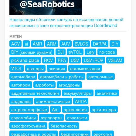
Нидерланды объявили конкурс на исследование донной
экосиситемы в зоне ветроэлектростанции Doordewind
МЕТКИ
AGV
ai
AMR
ARM
AUV
BVLOS
DARPA
DIY
DIY (своими руками)
DJI
eVTOL
Lely
no-code
pick-and-place
ROV
RPA
USV
USV+ROV
VSLAM
VTOL
аватары
авиация
автоматизация
автомобили
автомобили и роботы
автономные
автопром
агроботы
агродроны
аддитивные технологии
аккумуляторы
аналитика
андроиды
анималистичные
АНПА
антропоморфные
Арт
археология
архитектура
аэромобили
аэропорты
аэротакси
аэрофотосъемка
безопасность
безработица и роботы
беспилотники
биология