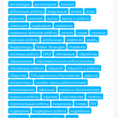
мелководье
металлургия
мнения
мобильные роботы
модульные
мойка
море
морская
морские
мусор
мусор и роботы
навигация
надводные
наземные
наземные военные роботы
налоги
наука
научные
научные роботы
необычные
нефтегаз
нефть
Нидерланды
Новая Зеландия
Норвегия
носимые роботы
ОАЭ
обитаемые
обработка
образование
образовательная робототехника
обучающие роботы
общепит
общепит и роботы
общество
Объединенное Королевство
окраска
октокоптеры
онлайн-курсы робототехники
опрыскивание
офисные
охрана и беспилотники
охрана и роботы
парники
партнерства
патенты
персональные роботы
пищепром
пляжи
ПО
подводные
подводные роботы
подземные
пожарные
пожарные роботы
поиск