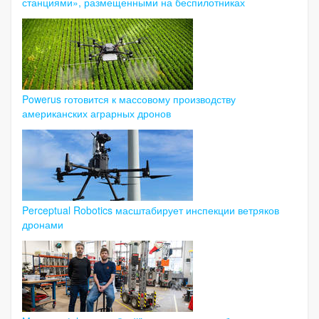
станциями», размещенными на беспилотниках
Powerus готовится к массовому производству
американских аграрных дронов
Perceptual Robotics масштабирует инспекции ветряков
дронами