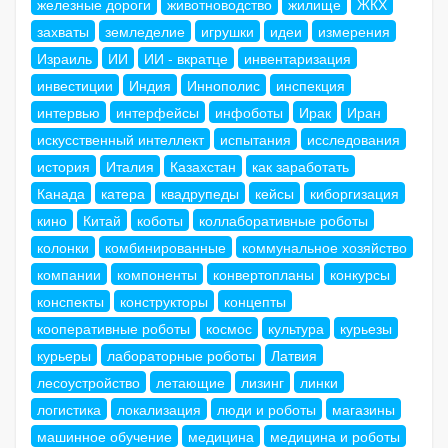
железные дороги
животноводство
жилище
ЖКХ
захваты
земледелие
игрушки
идеи
измерения
Израиль
ИИ
ИИ - вкратце
инвентаризация
инвестиции
Индия
Иннополис
инспекция
интервью
интерфейсы
инфоботы
Ирак
Иран
искусственный интеллект
испытания
исследования
история
Италия
Казахстан
как заработать
Канада
катера
квадрупеды
кейсы
киборгизация
кино
Китай
коботы
коллаборативные роботы
колонки
комбинированные
коммунальное хозяйство
компании
компоненты
конвертопланы
конкурсы
конспекты
конструкторы
концепты
кооперативные роботы
космос
культура
курьезы
курьеры
лабораторные роботы
Латвия
лесоустройство
летающие
лизинг
линки
логистика
локализация
люди и роботы
магазины
машинное обучение
медицина
медицина и роботы