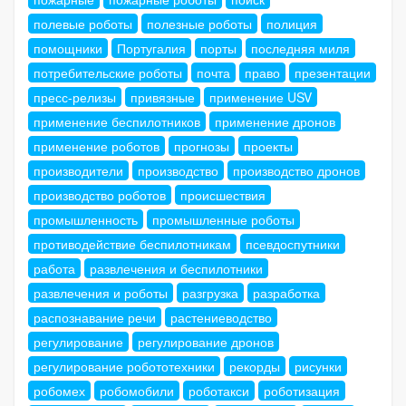
полевые роботы
полезные роботы
полиция
помощники
Португалия
порты
последняя миля
потребительские роботы
почта
право
презентации
пресс-релизы
привязные
применение USV
применение беспилотников
применение дронов
применение роботов
прогнозы
проекты
производители
производство
производство дронов
производство роботов
происшествия
промышленность
промышленные роботы
противодействие беспилотникам
псевдоспутники
работа
развлечения и беспилотники
развлечения и роботы
разгрузка
разработка
распознавание речи
растениеводство
регулирование
регулирование дронов
регулирование робототехники
рекорды
рисунки
робомех
робомобили
роботакси
роботизация