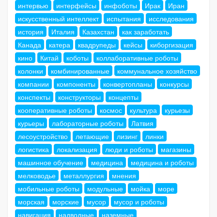
интервью
интерфейсы
инфоботы
Ирак
Иран
искусственный интеллект
испытания
исследования
история
Италия
Казахстан
как заработать
Канада
катера
квадрупеды
кейсы
киборгизация
кино
Китай
коботы
коллаборативные роботы
колонки
комбинированные
коммунальное хозяйство
компании
компоненты
конвертопланы
конкурсы
конспекты
конструкторы
концепты
кооперативные роботы
космос
культура
курьезы
курьеры
лабораторные роботы
Латвия
лесоустройство
летающие
лизинг
линки
логистика
локализация
люди и роботы
магазины
машинное обучение
медицина
медицина и роботы
мелководье
металлургия
мнения
мобильные роботы
модульные
мойка
море
морская
морские
мусор
мусор и роботы
навигация
надводные
наземные