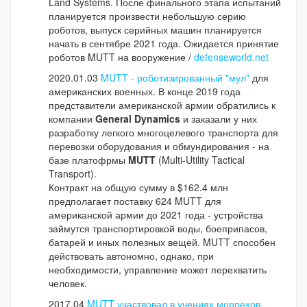
Land Systems. После финального этапа испытаний
планируется произвести небольшую серию
роботов, выпуск серийных машин планируется
начать в сентябре 2021 года. Ожидается принятие
роботов MUTT на вооружение /
defenseworld.net
2020.01.03
MUTT - роботизированный "мул"
для
американских военных. В конце 2019 года
представители американской армии обратились к
компании
General Dynamics
и заказали у них
разработку легкого многоцелевого транспорта для
перевозки оборудования и обмундирования - на
базе платофрмы
MUTT
(Multi-Utility Tactical
Transport).
Контракт на общую сумму в $162.4 млн
предполагает поставку 624 MUTT для
американской армии до 2021 года - устройства
займутся транспортировкой воды, боеприпасов,
батарей и иных полезных вещей. MUTT способен
действовать автономно, однако, при
необходимости, управление может перехватить
человек.
2017.04
MUTT участвовал в учениях морпехов