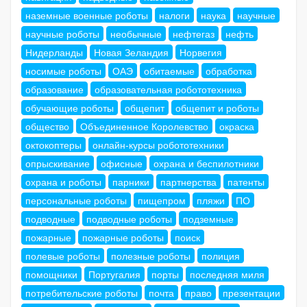
наземные военные роботы
налоги
наука
научные
научные роботы
необычные
нефтегаз
нефть
Нидерланды
Новая Зеландия
Норвегия
носимые роботы
ОАЭ
обитаемые
обработка
образование
образовательная робототехника
обучающие роботы
общепит
общепит и роботы
общество
Объединенное Королевство
окраска
октокоптеры
онлайн-курсы робототехники
опрыскивание
офисные
охрана и беспилотники
охрана и роботы
парники
партнерства
патенты
персональные роботы
пищепром
пляжи
ПО
подводные
подводные роботы
подземные
пожарные
пожарные роботы
поиск
полевые роботы
полезные роботы
полиция
помощники
Португалия
порты
последняя миля
потребительские роботы
почта
право
презентации