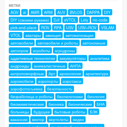
МЕТКИ
AGV
ai
AMR
ARM
AUV
BVLOS
DARPA
DIY
DIY (своими руками)
DJI
eVTOL
Lely
no-code
pick-and-place
ROV
RPA
USV
USV+ROV
VSLAM
VTOL
аватары
авиация
автоматизация
автомобили
автомобили и роботы
автономные
автопром
агроботы
агродроны
аддитивные технологии
аккумуляторы
аналитика
андроиды
анималистичные
АНПА
антропоморфные
Арт
археология
архитектура
аэромобили
аэропорты
аэротакси
аэрофотосъемка
безопасность
безработица и роботы
беспилотники
биология
биомиметические
бионика
бионические
БНА
больницы
будущее
бытовые роботы
БЭК
вакансии
вектор
вертолеты
видео
внедрения роботов
внутритрубная диагностика