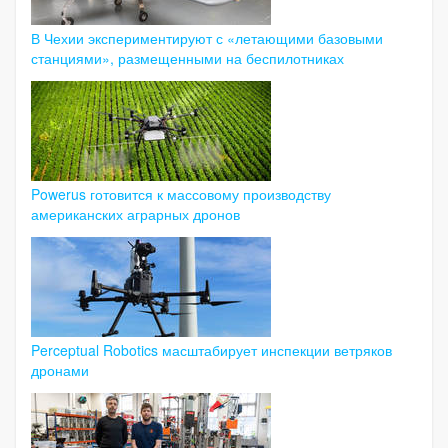
В Чехии экспериментируют с «летающими базовыми
станциями», размещенными на беспилотниках
Powerus готовится к массовому производству
американских аграрных дронов
Perceptual Robotics масштабирует инспекции ветряков
дронами