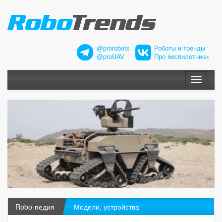
@prorobots
Роботы и тренды
@proUAV
Про беспилотники
Меню
Robo-педия
Модели, устройства