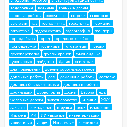
водородные
военные
военные дроны
военные роботы
воздушные
встречи
высотные
выставки
газ
геополитика
геофизика
Германия
гигантские
гидроакустика
гидрография
глайдеры
горнодобыча
город
городское хозяйство
господдержка
гостиницы
готовка еды
Греция
грузоперевозки
группы дронов
гуманоидные
гусеничные
дайджест
Дания
двигатели
для помещений
доение роботизированное
доильные роботы
дом
домашние роботы
доставка
доставка беспилотниками
доставка и роботы
дронизация
дронопорты
дроны
Европа
еда
железные дороги
животноводство
жилище
ЖКХ
захваты
земледелие
игрушки
идеи
измерения
Израиль
ИИ
ИИ - вкратце
инвентаризация
инвестиции
Индия
Иннополис
инспекция