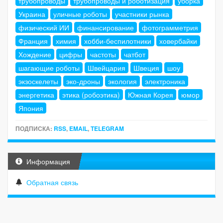
трубопроводы
трубопроводы и роботизация
уборка
Украина
уличные роботы
участники рынка
физический ИИ
финансирование
фотограмметрия
Франция
химия
хобби-беспилотники
ховербайки
Хождение
цифры
частоты
чатбот
шагающие роботы
Швейцария
Швеция
шоу
экзоскелеты
эко-дроны
экология
электроника
энергетика
этика (робоэтика)
Южная Корея
юмор
Япония
ПОДПИСКА:
RSS
,
EMAIL
,
TELEGRAM
Информация
Обратная связь