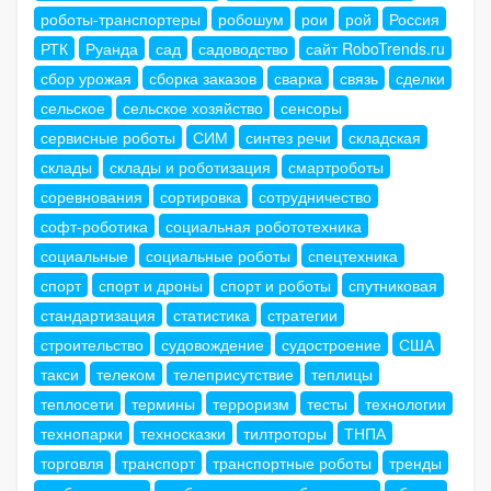
роботы-транспортеры
робошум
рои
рой
Россия
РТК
Руанда
сад
садоводство
сайт RoboTrends.ru
сбор урожая
сборка заказов
сварка
связь
сделки
сельское
сельское хозяйство
сенсоры
сервисные роботы
СИМ
синтез речи
складская
склады
склады и роботизация
смартроботы
соревнования
сортировка
сотрудничество
софт-роботика
социальная робототехника
социальные
социальные роботы
спецтехника
спорт
спорт и дроны
спорт и роботы
спутниковая
стандартизация
статистика
стратегии
строительство
судовождение
судостроение
США
такси
телеком
телеприсутствие
теплицы
теплосети
термины
терроризм
тесты
технологии
технопарки
техносказки
тилтроторы
ТНПА
торговля
транспорт
транспортные роботы
тренды