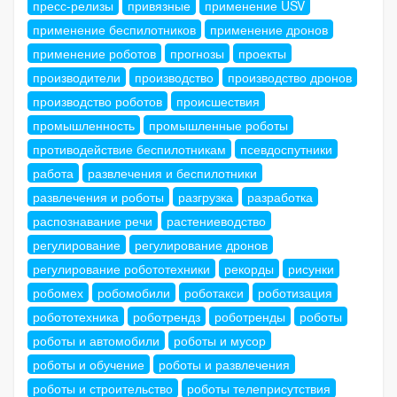
пресс-релизы
привязные
применение USV
применение беспилотников
применение дронов
применение роботов
прогнозы
проекты
производители
производство
производство дронов
производство роботов
происшествия
промышленность
промышленные роботы
противодействие беспилотникам
псевдоспутники
работа
развлечения и беспилотники
развлечения и роботы
разгрузка
разработка
распознавание речи
растениеводство
регулирование
регулирование дронов
регулирование робототехники
рекорды
рисунки
робомех
робомобили
роботакси
роботизация
робототехника
роботрендз
роботренды
роботы
роботы и автомобили
роботы и мусор
роботы и обучение
роботы и развлечения
роботы и строительство
роботы телеприсутствия