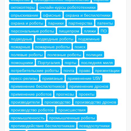
октокоптеры
онлайн-курсы робототехники
опрыскивание
офисные
охрана и беспилотники
охрана и роботы
парники
партнерства
патенты
персональные роботы
пищепром
пляжи
ПО
подводные
подводные роботы
подземные
пожарные
пожарные роботы
поиск
полевые роботы
полезные роботы
полиция
помощники
Португалия
порты
последняя миля
потребительские роботы
почта
право
презентации
пресс-релизы
привязные
применение USV
применение беспилотников
применение дронов
применение роботов
прогнозы
проекты
производители
производство
производство дронов
производство роботов
происшествия
промышленность
промышленные роботы
противодействие беспилотникам
псевдоспутники