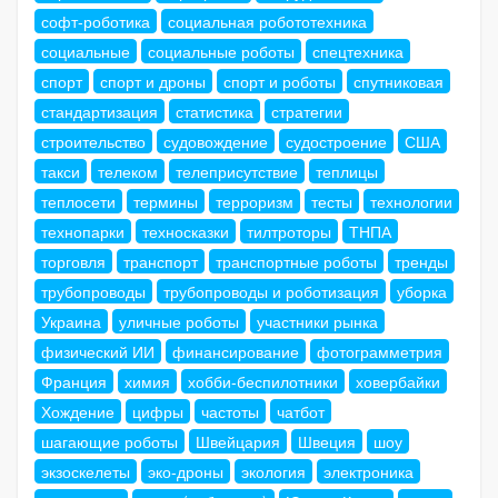
софт-роботика
социальная робототехника
социальные
социальные роботы
спецтехника
спорт
спорт и дроны
спорт и роботы
спутниковая
стандартизация
статистика
стратегии
строительство
судовождение
судостроение
США
такси
телеком
телеприсутствие
теплицы
теплосети
термины
терроризм
тесты
технологии
технопарки
техносказки
тилтроторы
ТНПА
торговля
транспорт
транспортные роботы
тренды
трубопроводы
трубопроводы и роботизация
уборка
Украина
уличные роботы
участники рынка
физический ИИ
финансирование
фотограмметрия
Франция
химия
хобби-беспилотники
ховербайки
Хождение
цифры
частоты
чатбот
шагающие роботы
Швейцария
Швеция
шоу
экзоскелеты
эко-дроны
экология
электроника