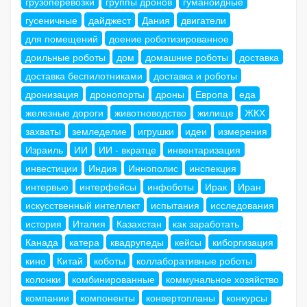
грузоперевозки
группы дронов
гуманоидные
гусеничные
дайджест
Дания
двигатели
для помещений
доение роботизированное
доильные роботы
дом
домашние роботы
доставка
доставка беспилотниками
доставка и роботы
дронизация
дронопорты
дроны
Европа
еда
железные дороги
животноводство
жилище
ЖКХ
захваты
земледелие
игрушки
идеи
измерения
Израиль
ИИ
ИИ - вкратце
инвентаризация
инвестиции
Индия
Иннополис
инспекция
интервью
интерфейсы
инфоботы
Ирак
Иран
искусственный интеллект
испытания
исследования
история
Италия
Казахстан
как заработать
Канада
катера
квадрупеды
кейсы
киборгизация
кино
Китай
коботы
коллаборативные роботы
колонки
комбинированные
коммунальное хозяйство
компании
компоненты
конвертопланы
конкурсы