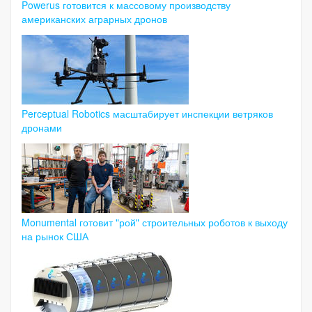
Powerus готовится к массовому производству
американских аграрных дронов
Perceptual Robotics масштабирует инспекции ветряков
дронами
Monumental готовит "рой" строительных роботов к выходу
на рынок США