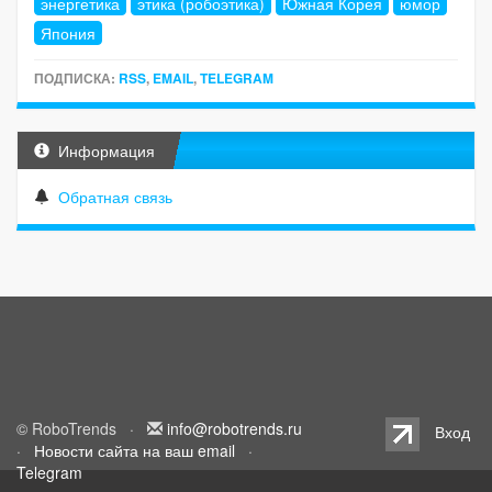
энергетика
этика (робоэтика)
Южная Корея
юмор
Япония
ПОДПИСКА:
RSS
,
EMAIL
,
TELEGRAM
Информация
Обратная связь
© RoboTrends ·
info@robotrends.ru
Вход
·
Новости сайта на ваш email
·
Telegram