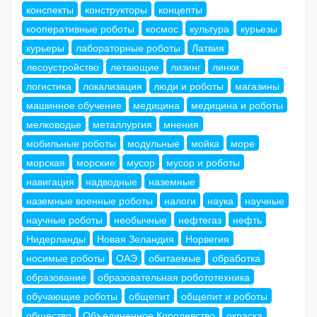
конспекты
конструкторы
концепты
кооперативные роботы
космос
культура
курьезы
курьеры
лабораторные роботы
Латвия
лесоустройство
летающие
лизинг
линки
логистика
локализация
люди и роботы
магазины
машинное обучение
медицина
медицина и роботы
мелководье
металлургия
мнения
мобильные роботы
модульные
мойка
море
морская
морские
мусор
мусор и роботы
навигация
надводные
наземные
наземные военные роботы
налоги
наука
научные
научные роботы
необычные
нефтегаз
нефть
Нидерланды
Новая Зеландия
Норвегия
носимые роботы
ОАЭ
обитаемые
обработка
образование
образовательная робототехника
обучающие роботы
общепит
общепит и роботы
общество
Объединенное Королевство
окраска