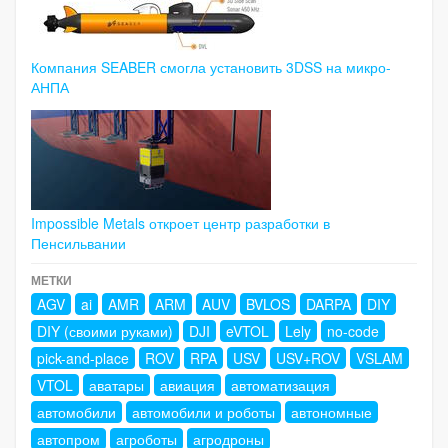
Компания SEABER смогла установить 3DSS на микро-
АНПА
Impossible Metals откроет центр разработки в
Пенсильвании
МЕТКИ
AGV
ai
AMR
ARM
AUV
BVLOS
DARPA
DIY
DIY (своими руками)
DJI
eVTOL
Lely
no-code
pick-and-place
ROV
RPA
USV
USV+ROV
VSLAM
VTOL
аватары
авиация
автоматизация
автомобили
автомобили и роботы
автономные
автопром
агроботы
агродроны