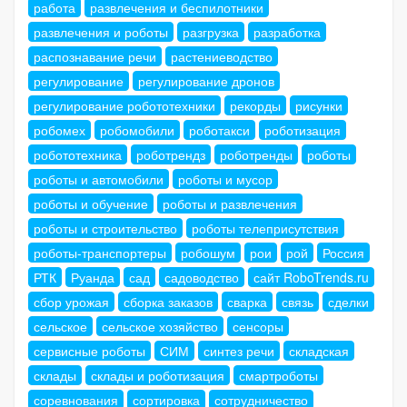
работа
развлечения и беспилотники
развлечения и роботы
разгрузка
разработка
распознавание речи
растениеводство
регулирование
регулирование дронов
регулирование робототехники
рекорды
рисунки
робомех
робомобили
роботакси
роботизация
робототехника
роботрендз
роботренды
роботы
роботы и автомобили
роботы и мусор
роботы и обучение
роботы и развлечения
роботы и строительство
роботы телеприсутствия
роботы-транспортеры
робошум
рои
рой
Россия
РТК
Руанда
сад
садоводство
сайт RoboTrends.ru
сбор урожая
сборка заказов
сварка
связь
сделки
сельское
сельское хозяйство
сенсоры
сервисные роботы
СИМ
синтез речи
складская
склады
склады и роботизация
смартроботы
соревнования
сортировка
сотрудничество