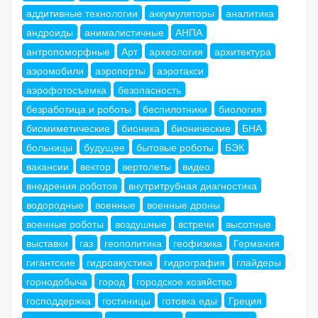
аддитивные технологии
аккумуляторы
аналитика
андроиды
анималистичные
АНПА
антропоморфные
Арт
археология
архитектура
аэромобили
аэропорты
аэротакси
аэрофотосъемка
безопасность
безработица и роботы
беспилотники
биология
биомиметические
бионика
бионические
БНА
больницы
будущее
бытовые роботы
БЭК
вакансии
вектор
вертолеты
видео
внедрения роботов
внутритрубная диагностика
водородные
военные
военные дроны
военные роботы
воздушные
встречи
высотные
выставки
газ
геополитика
геофизика
Германия
гигантские
гидроакустика
гидрография
глайдеры
горнодобыча
город
городское хозяйство
господдержка
гостиницы
готовка еды
Греция