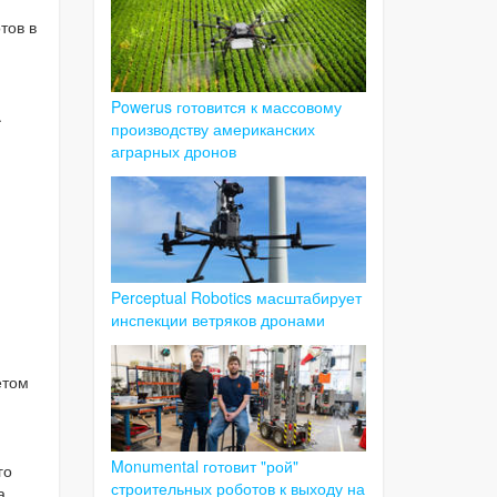
тов в
Powerus готовится к массовому
.
производству американских
аграрных дронов
Perceptual Robotics масштабирует
инспекции ветряков дронами
етом
Monumental готовит "рой"
го
строительных роботов к выходу на
а