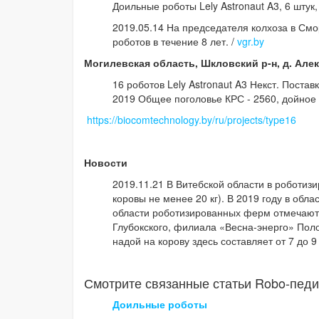
Доильные роботы Lely Astronaut A3, 6 штук,
2019.05.14 На председателя колхоза в Смо
роботов в течение 8 лет. /
vgr.by
Могилевская область, Шкловский р-н, д. Але
16 роботов Lely Astronaut A3 Некст. Поста
2019 Общее поголовье КРС - 2560, дойное 
https://biocomtechnology.by/ru/projects/type16
Новости
2019.11.21 В Витебской области в роботизи
коровы не менее 20 кг). В 2019 году в об
области роботизированных ферм отмечают
Глубокского, филиала «Весна-энерго» Пол
надой на корову здесь составляет от 7 до 9 т
Смотрите связанные статьи Robo-педи
Доильные роботы