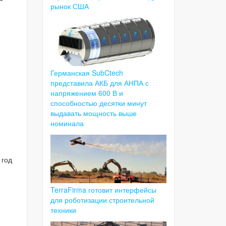
рынок США
Германская SubCtech
представила АКБ для АНПА с
напряжением 600 В и
способностью десятки минут
выдавать мощность выше
номинала
 год
TerraFirma готовит интерфейсы
для роботизации строительной
техники