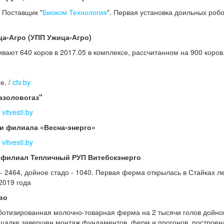
. Поставщик "
Биоком Технология
". Первая установка доильных робо
ца-Агро (УПП Ужица-Агро)
ивают 640 коров в 2017.05 в комплексе, рассчитанном на 900 коров
е. /
ctv.by
азоловогаз"
.
vitvesti.by
ли филиала «Весна-энерго»
.
vitvesti.by
, филиал Тепличный РУП Витебскэнерго
- 2464, дойное стадо - 1040. Первая ферма открылась в Стайках л
 2019 года
во
оботизированная молочно-товарная ферма на 2 тысячи голов дойно
лощадке завершен монтаж фундаментов, ферм и прогонов, построен