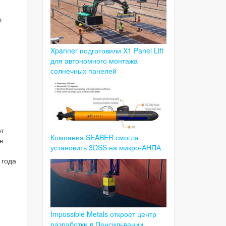
л
Xpanner подготовили X1 Panel Lift
для автономного монтажа
солнечных панелей
от
Компания SEABER смогла
в
установить 3DSS на микро-АНПА
 года
Impossible Metals откроет центр
разработки в Пенсильвании