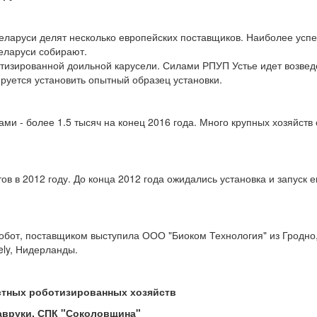
Беларуси делят несколько европейских поставщиков. Наиболее ус
 Беларуси собирают.
тизированной доильной карусели. Силами РПУП Устье идет возве
ируется установить опытный образец установки.
и - более 1.5 тысяч на конец 2016 года. Много крупных хозяйств 
в в 2012 году. До конца 2012 года ожидались установка и запуск 
обот, поставщиком выступила ООО "Биоком Технология" из Гродно
ely, Нидерланды.
стных роботизированных хозяйств
Лавруки, СПК "Соколовщина"