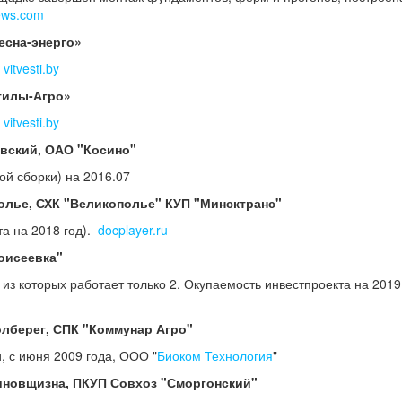
ews.com
есна-энерго»
.
vitvesti.by
отилы-Агро»
.
vitvesti.by
овский, ОАО "Косино"
ой сборки) на 2016.07
полье, СХК "Великополье" КУП "Минсктранс"
та на 2018 год).
docplayer.ru
оисеевка"
 из которых работает только 2. Окупаемость инвестпроекта на 2019
Полберег, СПК "Коммунар Агро"
и, с июня 2009 года, ООО "
Биоком Технология
"
синовщизна, ПКУП Совхоз "Сморгонский"