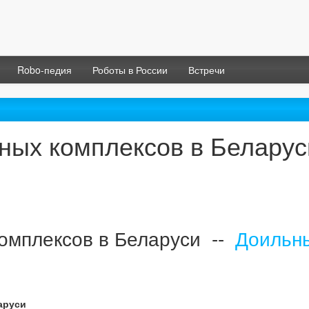
Robo-педия
Роботы в России
Встречи
ных комплексов в Беларус
омплексов в Беларуси --
Доильн
аруси