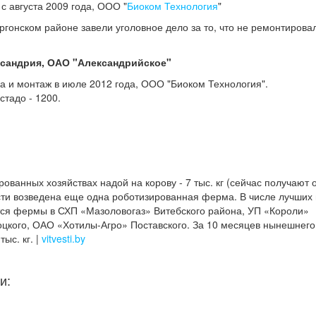
 с августа 2009 года, ООО "
Биоком Технология
"
ргонском районе завели уголовное дело за то, что не ремонтирова
ксандрия, ОАО "Александрийское"
вка и монтаж в июле 2012 года, ООО "Биоком Технология".
стадо - 1200.
рованных хозяйствах надой на корову - 7 тыс. кг (сейчас получают 
ласти возведена еще одна роботизированная ферма. В числе лучших 
ся фермы в СХП «Мазоловогаз» Витебского района, УП «Короли»
оцкого, ОАО «Хотилы-Агро» Поставского. За 10 месяцев нынешнего
ыс. кг. |
vitvesti.by
и: