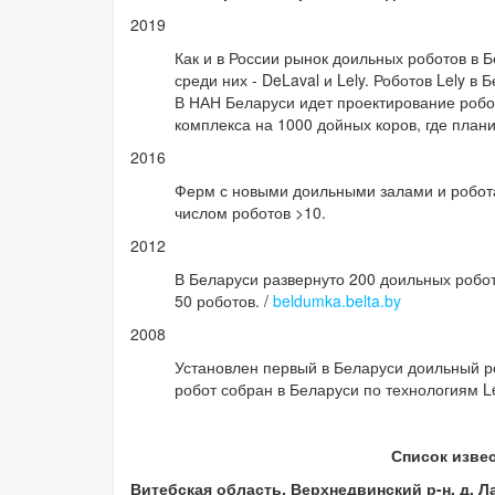
2019
Как и в России рынок доильных роботов в 
среди них - DeLaval и Lely. Роботов Lely в
В НАН Беларуси идет проектирование робо
комплекса на 1000 дойных коров, где план
2016
Ферм с новыми доильными залами и роботам
числом роботов >10.
2012
В Беларуси развернуто 200 доильных робото
50 роботов. /
beldumka.belta.by
2008
Установлен первый в Беларуси доильный р
робот собран в Беларуси по технологиям L
Список изве
Витебская область, Верхнедвинский р-н, д. 