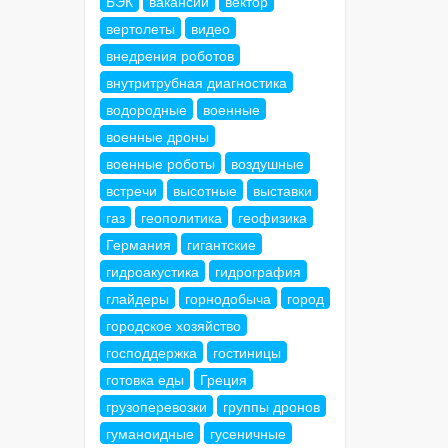
БЭК
вакансии
вектор
вертолеты
видео
внедрения роботов
внутритрубная диагностика
водородные
военные
военные дроны
военные роботы
воздушные
встречи
высотные
выставки
газ
геополитика
геофизика
Германия
гигантские
гидроакустика
гидрография
глайдеры
горнодобыча
город
городское хозяйство
господдержка
гостиницы
готовка еды
Греция
грузоперевозки
группы дронов
гуманоидные
гусеничные