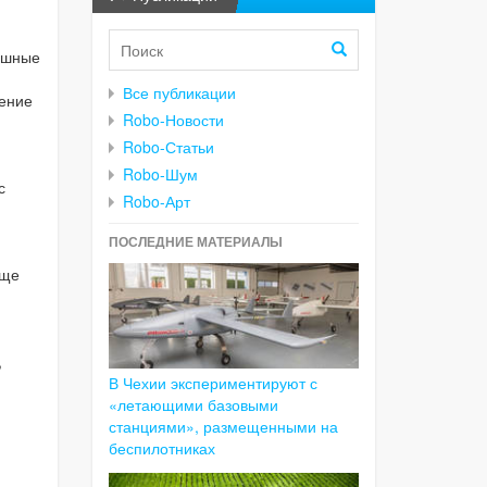
пешные
Все публикации
дение
Robo-Новости
Robo-Статьи
Robo-Шум
с
Robo-Арт
ПОСЛЕДНИЕ МАТЕРИАЛЫ
еще
,
В Чехии экспериментируют с
«летающими базовыми
станциями», размещенными на
беспилотниках