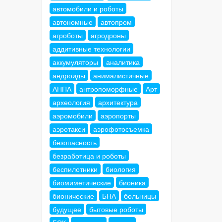
автомобили и роботы
автономные
автопром
агроботы
агродроны
аддитивные технологии
аккумуляторы
аналитика
андроиды
анималистичные
АНПА
антропоморфные
Арт
археология
архитектура
аэромобили
аэропорты
аэротакси
аэрофотосъемка
безопасность
безработица и роботы
беспилотники
биология
биомиметические
бионика
бионические
БНА
больницы
будущее
бытовые роботы