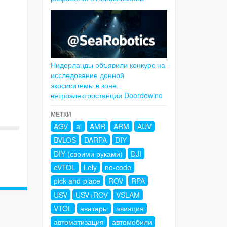
Нидерланды объявили конкурс на
исследование донной
экосиситемы в зоне
ветроэлектростанции Doordewind
МЕТКИ
AGV
ai
AMR
ARM
AUV
BVLOS
DARPA
DIY
DIY (своими руками)
DJI
eVTOL
Lely
no-code
pick-and-place
ROV
RPA
USV
USV+ROV
VSLAM
VTOL
аватары
авиация
автоматизация
автомобили