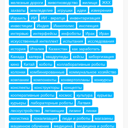
железные дороги
животноводство
жилище
ЖКХ
захваты
земледелие
игрушки
идеи
измерения
Израиль
ИИ
ИИ - вкратце
инвентаризация
инвестиции
Индия
Иннополис
инспекция
интервью
интерфейсы
инфоботы
Ирак
Иран
искусственный интеллект
испытания
исследования
история
Италия
Казахстан
как заработать
Канада
катера
квадрупеды
кейсы
киборгизация
кино
Китай
коботы
коллаборативные роботы
колонки
комбинированные
коммунальное хозяйство
компании
компоненты
конвертопланы
конкурсы
конспекты
конструкторы
концепты
кооперативные роботы
космос
культура
курьезы
курьеры
лабораторные роботы
Латвия
лесоустройство
летающие
лизинг
линки
логистика
локализация
люди и роботы
магазины
машинное обучение
медицина
медицина и роботы