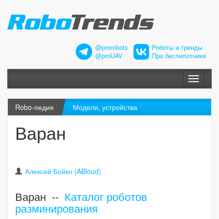
@prorobots
Роботы и тренды
@proUAV
Про беспилотники
Меню
Robo-педия
Модели, устройства
Варан
Алексей Бойко (ABloud)
Варан --
Каталог роботов
разминирования