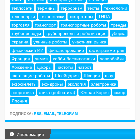
теплосети
термины
терроризм
тесты
технологии
технопарки
техносказки
тилтроторы
ТНПА
торговля
транспорт
транспортные роботы
тренды
трубопроводы
трубопроводы и роботизация
уборка
Украина
уличные роботы
участники рынка
физический ИИ
финансирование
фотограмметрия
Франция
химия
хобби-беспилотники
ховербайки
Хождение
цифры
частоты
чатбот
шагающие роботы
Швейцария
Швеция
шоу
экзоскелеты
эко-дроны
экология
электроника
энергетика
этика (робоэтика)
Южная Корея
юмор
Япония
ПОДПИСКА:
RSS
,
EMAIL
,
TELEGRAM
Информация