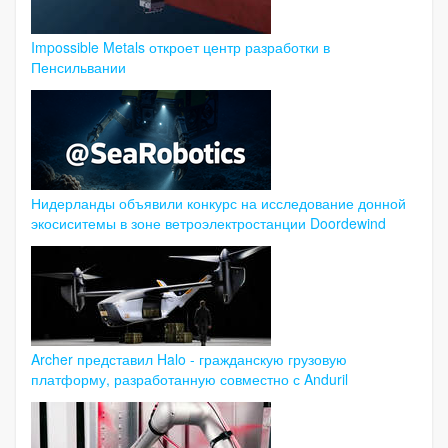
Impossible Metals откроет центр разработки в
Пенсильвании
Нидерланды объявили конкурс на исследование донной
экосиситемы в зоне ветроэлектростанции Doordewind
Archer представил Halo - гражданскую грузовую
платформу, разработанную совместно с Anduril