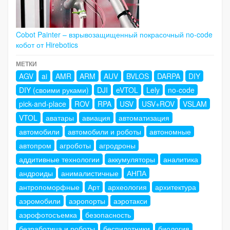
Cobot Painter – взрывозащищенный покрасочный no-code
кобот от Hirebotics
МЕТКИ
AGV
ai
AMR
ARM
AUV
BVLOS
DARPA
DIY
DIY (своими руками)
DJI
eVTOL
Lely
no-code
pick-and-place
ROV
RPA
USV
USV+ROV
VSLAM
VTOL
аватары
авиация
автоматизация
автомобили
автомобили и роботы
автономные
автопром
агроботы
агродроны
аддитивные технологии
аккумуляторы
аналитика
андроиды
анималистичные
АНПА
антропоморфные
Арт
археология
архитектура
аэромобили
аэропорты
аэротакси
аэрофотосъемка
безопасность
безработица и роботы
беспилотники
биология