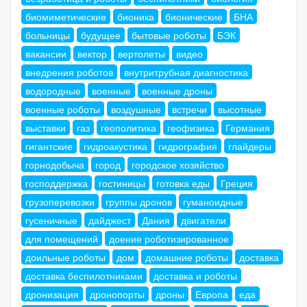
биомиметические
бионика
бионические
БНА
больницы
будущее
бытовые роботы
БЭК
вакансии
вектор
вертолеты
видео
внедрения роботов
внутритрубная диагностика
водородные
военные
военные дроны
военные роботы
воздушные
встречи
высотные
выставки
газ
геополитика
геофизика
Германия
гигантские
гидроакустика
гидрография
глайдеры
горнодобыча
город
городское хозяйство
господдержка
гостиницы
готовка еды
Греция
грузоперевозки
группы дронов
гуманоидные
гусеничные
дайджест
Дания
двигатели
для помещений
доение роботизированное
доильные роботы
дом
домашние роботы
доставка
доставка беспилотниками
доставка и роботы
дронизация
дронопорты
дроны
Европа
еда