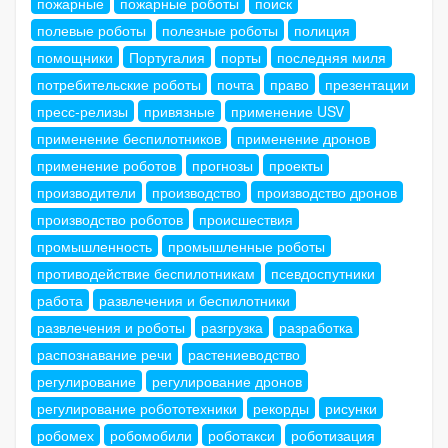
пожарные
пожарные роботы
поиск
полевые роботы
полезные роботы
полиция
помощники
Португалия
порты
последняя миля
потребительские роботы
почта
право
презентации
пресс-релизы
привязные
применение USV
применение беспилотников
применение дронов
применение роботов
прогнозы
проекты
производители
производство
производство дронов
производство роботов
происшествия
промышленность
промышленные роботы
противодействие беспилотникам
псевдоспутники
работа
развлечения и беспилотники
развлечения и роботы
разгрузка
разработка
распознавание речи
растениеводство
регулирование
регулирование дронов
регулирование робототехники
рекорды
рисунки
робомех
робомобили
роботакси
роботизация