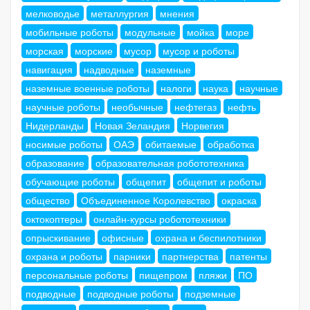
мелководье
металлургия
мнения
мобильные роботы
модульные
мойка
море
морская
морские
мусор
мусор и роботы
навигация
надводные
наземные
наземные военные роботы
налоги
наука
научные
научные роботы
необычные
нефтегаз
нефть
Нидерланды
Новая Зеландия
Норвегия
носимые роботы
ОАЭ
обитаемые
обработка
образование
образовательная робототехника
обучающие роботы
общепит
общепит и роботы
общество
Объединенное Королевство
окраска
октокоптеры
онлайн-курсы робототехники
опрыскивание
офисные
охрана и беспилотники
охрана и роботы
парники
партнерства
патенты
персональные роботы
пищепром
пляжи
ПО
подводные
подводные роботы
подземные