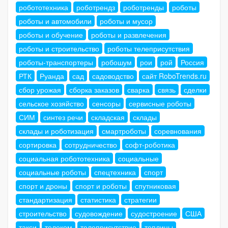
робототехника
роботрендз
роботренды
роботы
роботы и автомобили
роботы и мусор
роботы и обучение
роботы и развлечения
роботы и строительство
роботы телеприсутствия
роботы-транспортеры
робошум
рои
рой
Россия
РТК
Руанда
сад
садоводство
сайт RoboTrends.ru
сбор урожая
сборка заказов
сварка
связь
сделки
сельское хозяйство
сенсоры
сервисные роботы
СИМ
синтез речи
складская
склады
склады и роботизация
смартроботы
соревнования
сортировка
сотрудничество
софт-роботика
социальная робототехника
социальные
социальные роботы
спецтехника
спорт
спорт и дроны
спорт и роботы
спутниковая
стандартизация
статистика
стратегии
строительство
судовождение
судостроение
США
такси
телеком
телеприсутствие
теплицы