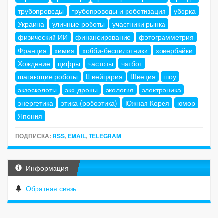
трубопроводы
трубопроводы и роботизация
уборка
Украина
уличные роботы
участники рынка
физический ИИ
финансирование
фотограмметрия
Франция
химия
хобби-беспилотники
ховербайки
Хождение
цифры
частоты
чатбот
шагающие роботы
Швейцария
Швеция
шоу
экзоскелеты
эко-дроны
экология
электроника
энергетика
этика (робоэтика)
Южная Корея
юмор
Япония
ПОДПИСКА:
RSS
,
EMAIL
,
TELEGRAM
Информация
Обратная связь