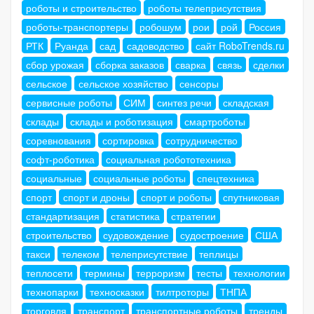
роботы и строительство
роботы телеприсутствия
роботы-транспортеры
робошум
рои
рой
Россия
РТК
Руанда
сад
садоводство
сайт RoboTrends.ru
сбор урожая
сборка заказов
сварка
связь
сделки
сельское
сельское хозяйство
сенсоры
сервисные роботы
СИМ
синтез речи
складская
склады
склады и роботизация
смартроботы
соревнования
сортировка
сотрудничество
софт-роботика
социальная робототехника
социальные
социальные роботы
спецтехника
спорт
спорт и дроны
спорт и роботы
спутниковая
стандартизация
статистика
стратегии
строительство
судовождение
судостроение
США
такси
телеком
телеприсутствие
теплицы
теплосети
термины
терроризм
тесты
технологии
технопарки
техносказки
тилтроторы
ТНПА
торговля
транспорт
транспортные роботы
тренды