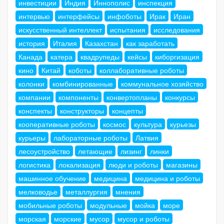
инвестиции
Индия
Иннополис
инспекция
интервью
интерфейсы
инфоботы
Ирак
Иран
искусственный интеллект
испытания
исследования
история
Италия
Казахстан
как заработать
Канада
катера
квадрупеды
кейсы
киборгизация
кино
Китай
коботы
коллаборативные роботы
колонки
комбинированные
коммунальное хозяйство
компании
компоненты
конвертопланы
конкурсы
конспекты
конструкторы
концепты
кооперативные роботы
космос
культура
курьезы
курьеры
лабораторные роботы
Латвия
лесоустройство
летающие
лизинг
линки
логистика
локализация
люди и роботы
магазины
машинное обучение
медицина
медицина и роботы
мелководье
металлургия
мнения
мобильные роботы
модульные
мойка
море
морская
морские
мусор
мусор и роботы