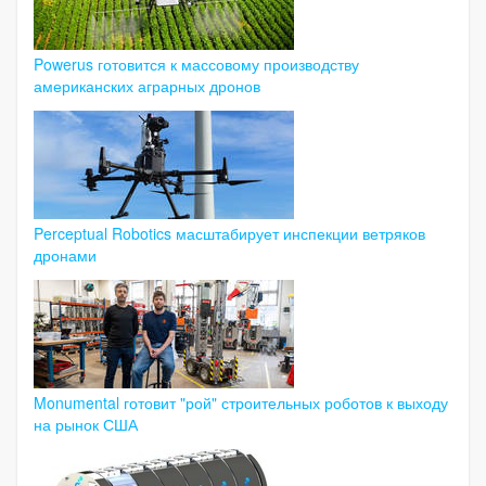
Powerus готовится к массовому производству
американских аграрных дронов
Perceptual Robotics масштабирует инспекции ветряков
дронами
Monumental готовит "рой" строительных роботов к выходу
на рынок США