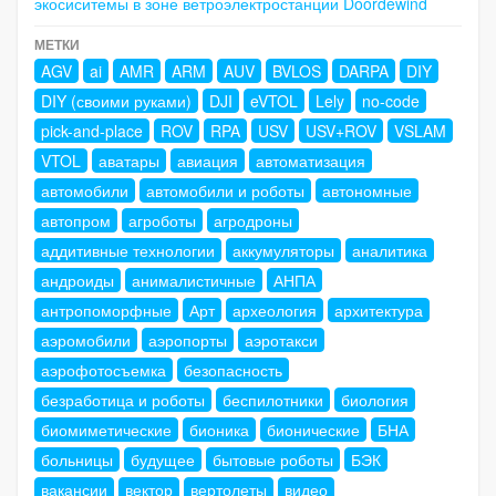
экосиситемы в зоне ветроэлектростанции Doordewind
МЕТКИ
AGV
ai
AMR
ARM
AUV
BVLOS
DARPA
DIY
DIY (своими руками)
DJI
eVTOL
Lely
no-code
pick-and-place
ROV
RPA
USV
USV+ROV
VSLAM
VTOL
аватары
авиация
автоматизация
автомобили
автомобили и роботы
автономные
автопром
агроботы
агродроны
аддитивные технологии
аккумуляторы
аналитика
андроиды
анималистичные
АНПА
антропоморфные
Арт
археология
архитектура
аэромобили
аэропорты
аэротакси
аэрофотосъемка
безопасность
безработица и роботы
беспилотники
биология
биомиметические
бионика
бионические
БНА
больницы
будущее
бытовые роботы
БЭК
вакансии
вектор
вертолеты
видео