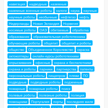
навигация
надводные
наземные
наземные военные роботы
налоги
наука
научные
научные роботы
необычные
нефтегаз
нефть
Нидерланды
Новая Зеландия
Норвегия
носимые роботы
ОАЭ
обитаемые
обработка
образование
образовательная робототехника
обучающие роботы
общепит
общепит и роботы
общество
Объединенное Королевство
окраска
октокоптеры
онлайн-курсы робототехники
опрыскивание
офисные
охрана и беспилотники
охрана и роботы
парники
партнерства
патенты
персональные роботы
пищепром
пляжи
ПО
подводные
подводные роботы
подземные
пожарные
пожарные роботы
поиск
полевые роботы
полезные роботы
полиция
помощники
Португалия
порты
последняя миля
потребительские роботы
почта
право
презентации