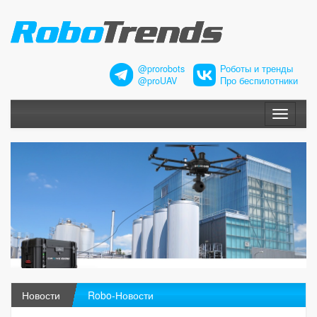
@prorobots
Роботы и тренды
@proUAV
Про беспилотники
Меню
Новости
Robo-Новости