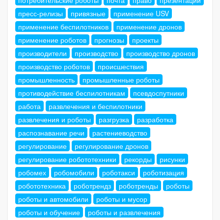
пресс-релизы
привязные
применение USV
применение беспилотников
применение дронов
применение роботов
прогнозы
проекты
производители
производство
производство дронов
производство роботов
происшествия
промышленность
промышленные роботы
противодействие беспилотникам
псевдоспутники
работа
развлечения и беспилотники
развлечения и роботы
разгрузка
разработка
распознавание речи
растениеводство
регулирование
регулирование дронов
регулирование робототехники
рекорды
рисунки
робомех
робомобили
роботакси
роботизация
робототехника
роботрендз
роботренды
роботы
роботы и автомобили
роботы и мусор
роботы и обучение
роботы и развлечения