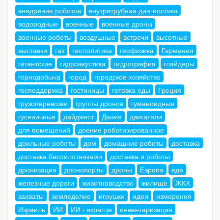
внедрения роботов
внутритрубная диагностика
водородные
военные
военные дроны
военные роботы
воздушные
встречи
высотные
выставки
газ
геополитика
геофизика
Германия
гигантские
гидроакустика
гидрография
глайдеры
горнодобыча
город
городское хозяйство
господдержка
гостиницы
готовка еды
Греция
грузоперевозки
группы дронов
гуманоидные
гусеничные
дайджест
Дания
двигатели
для помещений
доение роботизированное
доильные роботы
дом
домашние роботы
доставка
доставка беспилотниками
доставка и роботы
дронизация
дронопорты
дроны
Европа
еда
железные дороги
животноводство
жилище
ЖКХ
захваты
земледелие
игрушки
идеи
измерения
Израиль
ИИ
ИИ - вкратце
инвентаризация