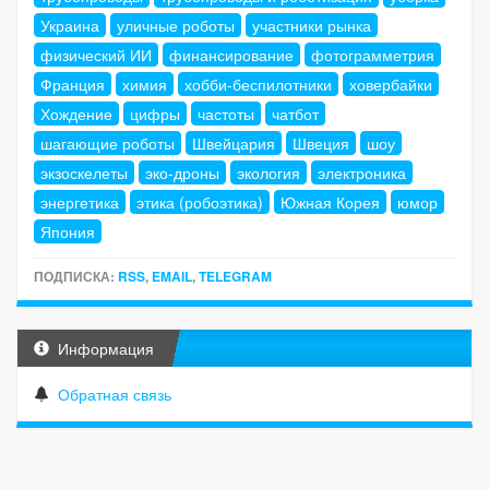
Украина
уличные роботы
участники рынка
физический ИИ
финансирование
фотограмметрия
Франция
химия
хобби-беспилотники
ховербайки
Хождение
цифры
частоты
чатбот
шагающие роботы
Швейцария
Швеция
шоу
экзоскелеты
эко-дроны
экология
электроника
энергетика
этика (робоэтика)
Южная Корея
юмор
Япония
ПОДПИСКА:
RSS
,
EMAIL
,
TELEGRAM
Информация
Обратная связь