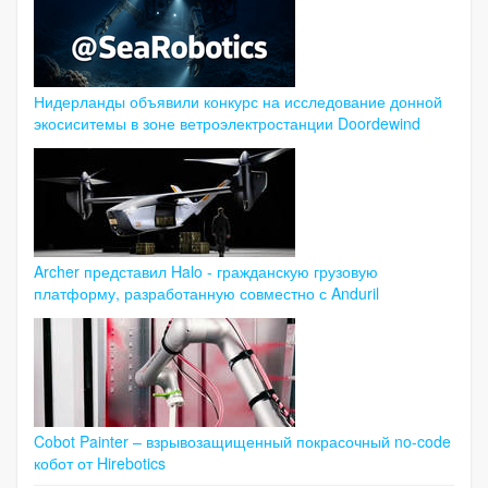
Нидерланды объявили конкурс на исследование донной
экосиситемы в зоне ветроэлектростанции Doordewind
Archer представил Halo - гражданскую грузовую
платформу, разработанную совместно с Anduril
Cobot Painter – взрывозащищенный покрасочный no-code
кобот от Hirebotics