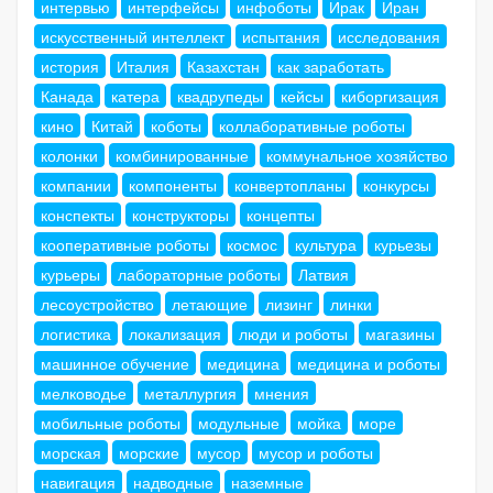
интервью
интерфейсы
инфоботы
Ирак
Иран
искусственный интеллект
испытания
исследования
история
Италия
Казахстан
как заработать
Канада
катера
квадрупеды
кейсы
киборгизация
кино
Китай
коботы
коллаборативные роботы
колонки
комбинированные
коммунальное хозяйство
компании
компоненты
конвертопланы
конкурсы
конспекты
конструкторы
концепты
кооперативные роботы
космос
культура
курьезы
курьеры
лабораторные роботы
Латвия
лесоустройство
летающие
лизинг
линки
логистика
локализация
люди и роботы
магазины
машинное обучение
медицина
медицина и роботы
мелководье
металлургия
мнения
мобильные роботы
модульные
мойка
море
морская
морские
мусор
мусор и роботы
навигация
надводные
наземные