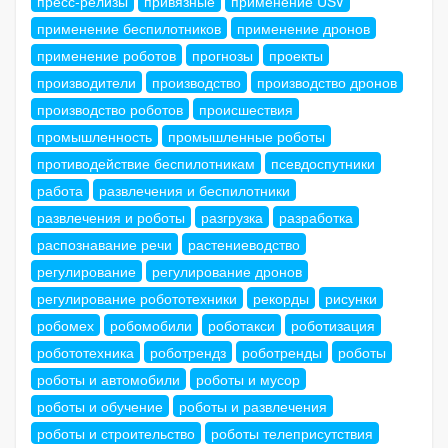
пресс-релизы
привязные
применение USV
применение беспилотников
применение дронов
применение роботов
прогнозы
проекты
производители
производство
производство дронов
производство роботов
происшествия
промышленность
промышленные роботы
противодействие беспилотникам
псевдоспутники
работа
развлечения и беспилотники
развлечения и роботы
разгрузка
разработка
распознавание речи
растениеводство
регулирование
регулирование дронов
регулирование робототехники
рекорды
рисунки
робомех
робомобили
роботакси
роботизация
робототехника
роботрендз
роботренды
роботы
роботы и автомобили
роботы и мусор
роботы и обучение
роботы и развлечения
роботы и строительство
роботы телеприсутствия