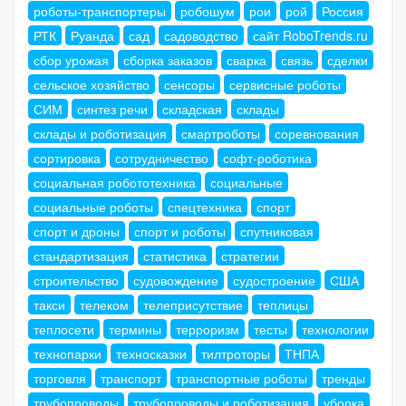
роботы-транспортеры
робошум
рои
рой
Россия
РТК
Руанда
сад
садоводство
сайт RoboTrends.ru
сбор урожая
сборка заказов
сварка
связь
сделки
сельское хозяйство
сенсоры
сервисные роботы
СИМ
синтез речи
складская
склады
склады и роботизация
смартроботы
соревнования
сортировка
сотрудничество
софт-роботика
социальная робототехника
социальные
социальные роботы
спецтехника
спорт
спорт и дроны
спорт и роботы
спутниковая
стандартизация
статистика
стратегии
строительство
судовождение
судостроение
США
такси
телеком
телеприсутствие
теплицы
теплосети
термины
терроризм
тесты
технологии
технопарки
техносказки
тилтроторы
ТНПА
торговля
транспорт
транспортные роботы
тренды
трубопроводы
трубопроводы и роботизация
уборка