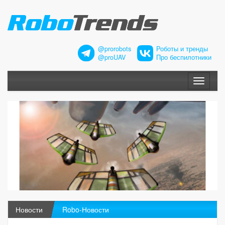
@prorobots
Роботы и тренды
@proUAV
Про беспилотники
Меню
Новости
Robo-Новости