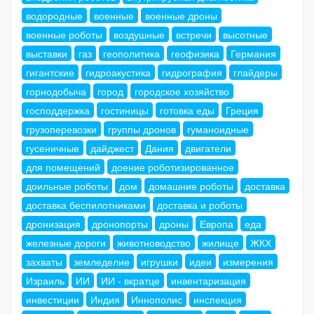
водородные
военные
военные дроны
военные роботы
воздушные
встречи
высотные
выставки
газ
геополитика
геофизика
Германия
гигантские
гидроакустика
гидрография
глайдеры
горнодобыча
город
городское хозяйство
господдержка
гостиницы
готовка еды
Греция
грузоперевозки
группы дронов
гуманоидные
гусеничные
дайджест
Дания
двигатели
для помещений
доение роботизированное
доильные роботы
дом
домашние роботы
доставка
доставка беспилотниками
доставка и роботы
дронизация
дронопорты
дроны
Европа
еда
железные дороги
животноводство
жилище
ЖКХ
захваты
земледелие
игрушки
идеи
измерения
Израиль
ИИ
ИИ - вкратце
инвентаризация
инвестиции
Индия
Иннополис
инспекция