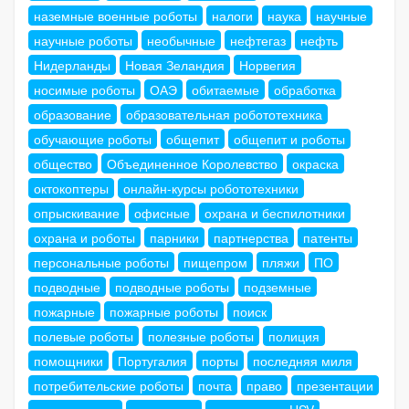
наземные военные роботы
налоги
наука
научные
научные роботы
необычные
нефтегаз
нефть
Нидерланды
Новая Зеландия
Норвегия
носимые роботы
ОАЭ
обитаемые
обработка
образование
образовательная робототехника
обучающие роботы
общепит
общепит и роботы
общество
Объединенное Королевство
окраска
октокоптеры
онлайн-курсы робототехники
опрыскивание
офисные
охрана и беспилотники
охрана и роботы
парники
партнерства
патенты
персональные роботы
пищепром
пляжи
ПО
подводные
подводные роботы
подземные
пожарные
пожарные роботы
поиск
полевые роботы
полезные роботы
полиция
помощники
Португалия
порты
последняя миля
потребительские роботы
почта
право
презентации