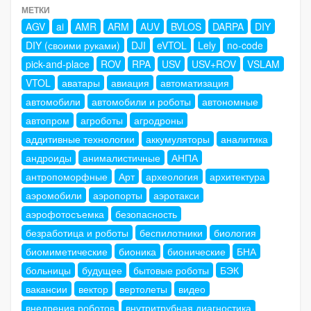
МЕТКИ
AGV
ai
AMR
ARM
AUV
BVLOS
DARPA
DIY
DIY (своими руками)
DJI
eVTOL
Lely
no-code
pick-and-place
ROV
RPA
USV
USV+ROV
VSLAM
VTOL
аватары
авиация
автоматизация
автомобили
автомобили и роботы
автономные
автопром
агроботы
агродроны
аддитивные технологии
аккумуляторы
аналитика
андроиды
анималистичные
АНПА
антропоморфные
Арт
археология
архитектура
аэромобили
аэропорты
аэротакси
аэрофотосъемка
безопасность
безработица и роботы
беспилотники
биология
биомиметические
бионика
бионические
БНА
больницы
будущее
бытовые роботы
БЭК
вакансии
вектор
вертолеты
видео
внедрения роботов
внутритрубная диагностика