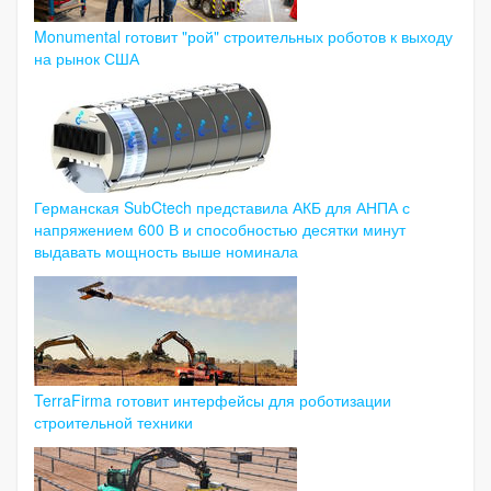
Monumental готовит "рой" строительных роботов к выходу
на рынок США
Германская SubCtech представила АКБ для АНПА с
напряжением 600 В и способностью десятки минут
выдавать мощность выше номинала
TerraFirma готовит интерфейсы для роботизации
строительной техники