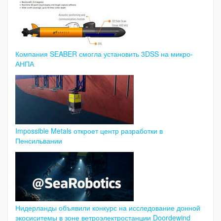
Компания SEABER смогла установить 3DSS на микро-
АНПА
Impossible Metals откроет центр разработки в
Пенсильвании
Нидерланды объявили конкурс на исследование донной
экосиситемы в зоне ветроэлектростанции Doordewind