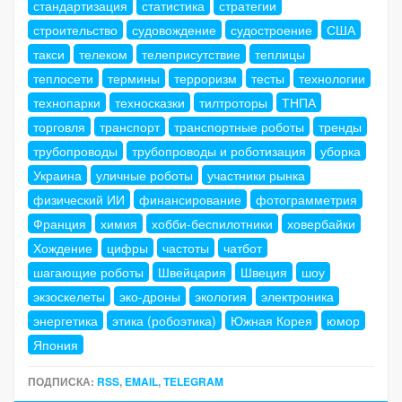
стандартизация
статистика
стратегии
строительство
судовождение
судостроение
США
такси
телеком
телеприсутствие
теплицы
теплосети
термины
терроризм
тесты
технологии
технопарки
техносказки
тилтроторы
ТНПА
торговля
транспорт
транспортные роботы
тренды
трубопроводы
трубопроводы и роботизация
уборка
Украина
уличные роботы
участники рынка
физический ИИ
финансирование
фотограмметрия
Франция
химия
хобби-беспилотники
ховербайки
Хождение
цифры
частоты
чатбот
шагающие роботы
Швейцария
Швеция
шоу
экзоскелеты
эко-дроны
экология
электроника
энергетика
этика (робоэтика)
Южная Корея
юмор
Япония
ПОДПИСКА:
RSS
,
EMAIL
,
TELEGRAM