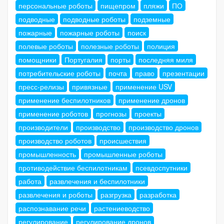
персональные роботы
пищепром
пляжи
ПО
подводные
подводные роботы
подземные
пожарные
пожарные роботы
поиск
полевые роботы
полезные роботы
полиция
помощники
Португалия
порты
последняя миля
потребительские роботы
почта
право
презентации
пресс-релизы
привязные
применение USV
применение беспилотников
применение дронов
применение роботов
прогнозы
проекты
производители
производство
производство дронов
производство роботов
происшествия
промышленность
промышленные роботы
противодействие беспилотникам
псевдоспутники
работа
развлечения и беспилотники
развлечения и роботы
разгрузка
разработка
распознавание речи
растениеводство
регулирование
регулирование дронов