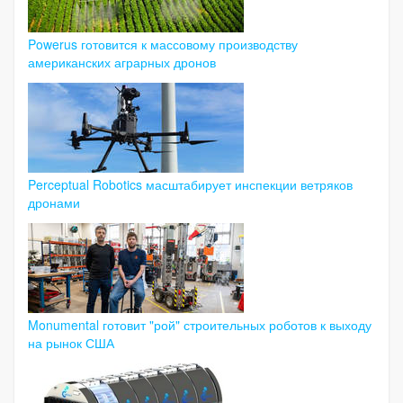
Powerus готовится к массовому производству
американских аграрных дронов
Perceptual Robotics масштабирует инспекции ветряков
дронами
Monumental готовит "рой" строительных роботов к выходу
на рынок США