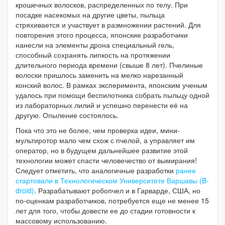
крошечных волосков, распределенных по телу. При
посадке насекомых на другие цветы, пыльца
стряхивается и участвует в размножении растений. Для
повторения этого процесса, японские разработчики
нанесли на элементы дрона специальный гель,
способный сохранять липкость на протяжении
длительного периода времени (свыше 8 лет). Пчелиные
волоски пришлось заменить на мелко нарезанный
конский волос. В рамках эксперимента, японским ученым
удалось при помощи беспилотника собрать пыльцу одной
из лабораторных лилий и успешно перенести её на
другую. Опыление состоялось.
Пока что это не более, чем проверка идеи, мини-
мультиротор мало чем схож с пчелой, а управляет им
оператор, но в будущем дальнейшее развитие этой
технологии может спасти человечество от вымирания!
Следует отметить, что аналогичные разработки
ранее
стартовали в Технологическом Университете Варшавы (B-
droid)
. Разрабатывают робопчел и в Гарварде, США, но
по-оценкам разработчиков, потребуется еще не менее 15
лет для того, чтобы довести ее до стадии готовности к
массовому использованию.