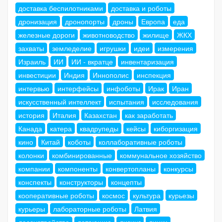
доставка беспилотниками
доставка и роботы
дронизация
дронопорты
дроны
Европа
еда
железные дороги
животноводство
жилище
ЖКХ
захваты
земледелие
игрушки
идеи
измерения
Израиль
ИИ
ИИ - вкратце
инвентаризация
инвестиции
Индия
Иннополис
инспекция
интервью
интерфейсы
инфоботы
Ирак
Иран
искусственный интеллект
испытания
исследования
история
Италия
Казахстан
как заработать
Канада
катера
квадрупеды
кейсы
киборгизация
кино
Китай
коботы
коллаборативные роботы
колонки
комбинированные
коммунальное хозяйство
компании
компоненты
конвертопланы
конкурсы
конспекты
конструкторы
концепты
кооперативные роботы
космос
культура
курьезы
курьеры
лабораторные роботы
Латвия
лесоустройство
летающие
лизинг
линки