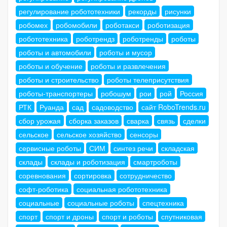
регулирование робототехники
рекорды
рисунки
робомех
робомобили
роботакси
роботизация
робототехника
роботрендз
роботренды
роботы
роботы и автомобили
роботы и мусор
роботы и обучение
роботы и развлечения
роботы и строительство
роботы телеприсутствия
роботы-транспортеры
робошум
рои
рой
Россия
РТК
Руанда
сад
садоводство
сайт RoboTrends.ru
сбор урожая
сборка заказов
сварка
связь
сделки
сельское
сельское хозяйство
сенсоры
сервисные роботы
СИМ
синтез речи
складская
склады
склады и роботизация
смартроботы
соревнования
сортировка
сотрудничество
софт-роботика
социальная робототехника
социальные
социальные роботы
спецтехника
спорт
спорт и дроны
спорт и роботы
спутниковая