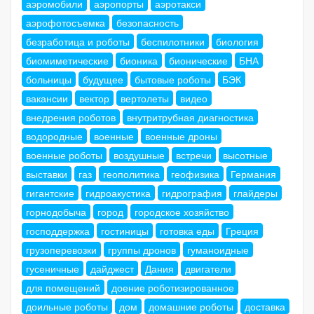
аэромобили
аэропорты
аэротакси
аэрофотосъемка
безопасность
безработица и роботы
беспилотники
биология
биомиметические
бионика
бионические
БНА
больницы
будущее
бытовые роботы
БЭК
вакансии
вектор
вертолеты
видео
внедрения роботов
внутритрубная диагностика
водородные
военные
военные дроны
военные роботы
воздушные
встречи
высотные
выставки
газ
геополитика
геофизика
Германия
гигантские
гидроакустика
гидрография
глайдеры
горнодобыча
город
городское хозяйство
господдержка
гостиницы
готовка еды
Греция
грузоперевозки
группы дронов
гуманоидные
гусеничные
дайджест
Дания
двигатели
для помещений
доение роботизированное
доильные роботы
дом
домашние роботы
доставка