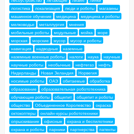
логистика
локализация
люди и роботы
магазины
машинное обучение
медицина
медицина и роботы
мелководье
металлургия
мнения
мобильные роботы
модульные
мойка
море
морская
морские
мусор
мусор и роботы
навигация
надводные
наземные
наземные военные роботы
налоги
наука
научные
научные роботы
необычные
нефтегаз
нефть
Нидерланды
Новая Зеландия
Норвегия
носимые роботы
ОАЭ
обитаемые
обработка
образование
образовательная робототехника
обучающие роботы
общепит
общепит и роботы
общество
Объединенное Королевство
окраска
октокоптеры
онлайн-курсы робототехники
опрыскивание
офисные
охрана и беспилотники
охрана и роботы
парники
партнерства
патенты