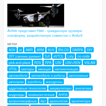
Archer представил Halo - гражданскую грузовую
платформу, разработанную совместно с Anduril
МЕТКИ
AGV
ai
AMR
ARM
AUV
BVLOS
DARPA
DIY
DIY (своими руками)
DJI
eVTOL
Lely
no-code
pick-and-place
ROV
RPA
USV
USV+ROV
VSLAM
VTOL
аватары
авиация
автоматизация
автомобили
автомобили и роботы
автономные
автопром
агроботы
агродроны
аддитивные технологии
аккумуляторы
аналитика
андроиды
анималистичные
АНПА
антропоморфные
Арт
археология
архитектура