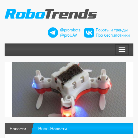
@prorobots
Роботы и тренды
@proUAV
Про беспилотники
Меню
Новости
Robo-Новости