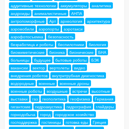
аддитивные технологии
аккумуляторы
аналитика
андроиды
анималистичные
АНПА
антропоморфные
Арт
археология
архитектура
аэромобили
аэропорты
аэротакси
аэрофотосъемка
безопасность
безработица и роботы
беспилотники
биология
биомиметические
бионика
бионические
БНА
больницы
будущее
бытовые роботы
БЭК
вакансии
вектор
вертолеты
видео
внедрения роботов
внутритрубная диагностика
водородные
военные
военные дроны
военные роботы
воздушные
встречи
высотные
выставки
газ
геополитика
геофизика
Германия
гигантские
гидроакустика
гидрография
глайдеры
горнодобыча
город
городское хозяйство
господдержка
гостиницы
готовка еды
Греция