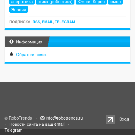
энергетика
этика (робоэтика)
Южная Корея
юмор
Япония
ПОДПИСКА:
RSS
,
EMAIL
,
TELEGRAM
Информация
Обратная связь
© RoboTrends ·
info@robotrends.ru
Вход
·
Новости сайта на ваш email
·
Telegram