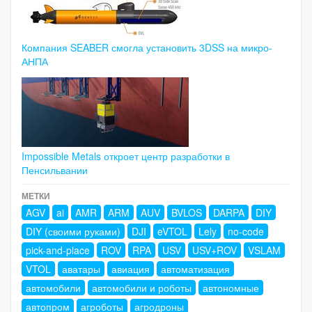
Компания SEABER смогла установить 3DSS на микро-
АНПА
Impossible Metals откроет центр разработки в
Пенсильвании
МЕТКИ
AGV
ai
AMR
ARM
AUV
BVLOS
DARPA
DIY
DIY (своими руками)
DJI
eVTOL
Lely
no-code
pick-and-place
ROV
RPA
USV
USV+ROV
VSLAM
VTOL
аватары
авиация
автоматизация
автомобили
автомобили и роботы
автономные
автопром
агроботы
агродроны