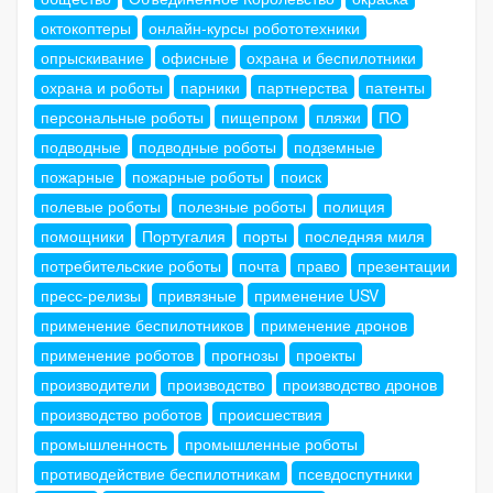
октокоптеры
онлайн-курсы робототехники
опрыскивание
офисные
охрана и беспилотники
охрана и роботы
парники
партнерства
патенты
персональные роботы
пищепром
пляжи
ПО
подводные
подводные роботы
подземные
пожарные
пожарные роботы
поиск
полевые роботы
полезные роботы
полиция
помощники
Португалия
порты
последняя миля
потребительские роботы
почта
право
презентации
пресс-релизы
привязные
применение USV
применение беспилотников
применение дронов
применение роботов
прогнозы
проекты
производители
производство
производство дронов
производство роботов
происшествия
промышленность
промышленные роботы
противодействие беспилотникам
псевдоспутники