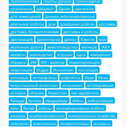
грузоперевозки
группы дронов
гуманоидные
гусеничные
дайджест
Дания
двигатели
для помещений
доение роботизированное
доильные роботы
дом
домашние роботы
доставка
доставка беспилотниками
доставка и роботы
дронизация
дронопорты
дроны
Европа
еда
железные дороги
животноводство
жилище
ЖКХ
захваты
земледелие
игрушки
идеи
измерения
Израиль
ИИ
ИИ - вкратце
инвентаризация
инвестиции
Индия
Иннополис
инспекция
интервью
интерфейсы
инфоботы
Ирак
Иран
искусственный интеллект
испытания
исследования
история
Италия
Казахстан
как заработать
Канада
катера
квадрупеды
кейсы
киборгизация
кино
Китай
коботы
коллаборативные роботы
колонки
комбинированные
коммунальное хозяйство
компании
компоненты
конвертопланы
конкурсы