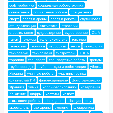
софт-роботика
социальная робототехника
социальные
социальные роботы
спецтехника
спорт
спорт и дроны
спорт и роботы
спутниковая
стандартизация
статистика
стратегии
строительство
судовождение
судостроение
США
такси
телеком
телеприсутствие
теплицы
теплосети
термины
терроризм
тесты
технологии
технопарки
техносказки
тилтроторы
ТНПА
торговля
транспорт
транспортные роботы
тренды
трубопроводы
трубопроводы и роботизация
уборка
Украина
уличные роботы
участники рынка
физический ИИ
финансирование
фотограмметрия
Франция
химия
хобби-беспилотники
ховербайки
Хождение
цифры
частоты
чатбот
шагающие роботы
Швейцария
Швеция
шоу
экзоскелеты
эко-дроны
экология
электроника