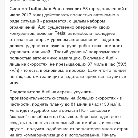
Система
Traffic Jam Pilot
позволит A8 (представленной в
июле 2017 года) действовать полностью автономно в
ряде ситуаций - разумеется, с целым набором
ограничений. Audi существенно опередили своих
конкурентов, включая Tesla: автомобили последней
отличаются вторым уровнем автономности - водитель
должен удерживать руки на руле, робот лишь помогает
управлять машиной. “Третий уровень” подразумевает
полностью автономную навигацию. В случае с Audi -
лишь на скоростях, не превышающих 37 миль в час (59,5
км/ч) - то есть, в основном, в пробках. Если что-то пойдет
не так, система запищит и водителю придется вступить в
игру.
Представители Audi намерены улучшить
производительность системы на больших скоростях - в
частности, поднять планку до 81 мили в час (130 км/ч).
Речь идет о доработках в области ПО - сенсоры и
“железо” способны и на большее. Впрочем, одно дело
создать полностью автономный автомобиль, и совсем
другое - получить одобрение от регуляторов многих стран
на его коммерциализацию и использование. Начать