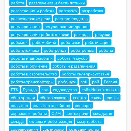
работа
развлечения и беспилотники
развлечения и роботы
разгрузка
разработка
распознавание речи
растениеводство
регулирование
регулирование дронов
регулирование робототехники
рекорды
рисунки
робомех
робомобили
роботакси
роботизация
робототехника
роботрендз
роботренды
роботы
роботы и автомобили
роботы и мусор
роботы и обучение
роботы и развлечения
роботы и строительство
роботы телеприсутствия
роботы-транспортеры
робошум
рои
рой
Россия
РТК
Руанда
сад
садоводство
сайт RoboTrends.ru
сбор урожая
сборка заказов
сварка
связь
сделки
сельское
сельское хозяйство
сенсоры
сервисные роботы
СИМ
синтез речи
складская
склады
склады и роботизация
смартроботы
соревнования
сортировка
сотрудничество