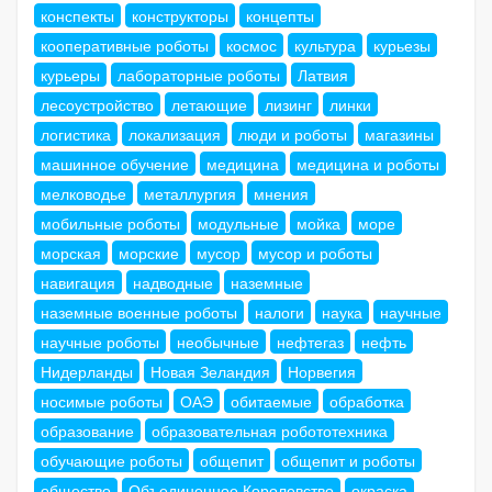
конспекты
конструкторы
концепты
кооперативные роботы
космос
культура
курьезы
курьеры
лабораторные роботы
Латвия
лесоустройство
летающие
лизинг
линки
логистика
локализация
люди и роботы
магазины
машинное обучение
медицина
медицина и роботы
мелководье
металлургия
мнения
мобильные роботы
модульные
мойка
море
морская
морские
мусор
мусор и роботы
навигация
надводные
наземные
наземные военные роботы
налоги
наука
научные
научные роботы
необычные
нефтегаз
нефть
Нидерланды
Новая Зеландия
Норвегия
носимые роботы
ОАЭ
обитаемые
обработка
образование
образовательная робототехника
обучающие роботы
общепит
общепит и роботы
общество
Объединенное Королевство
окраска