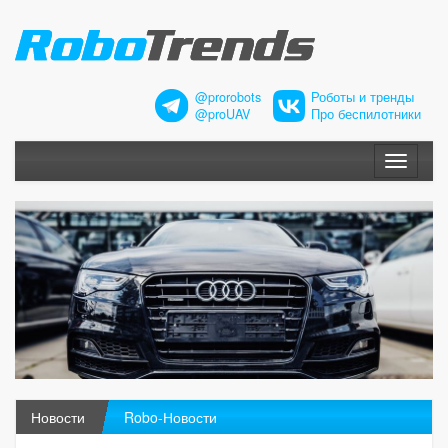
@prorobots
Роботы и тренды
@proUAV
Про беспилотники
Меню
Новости
Robo-Новости