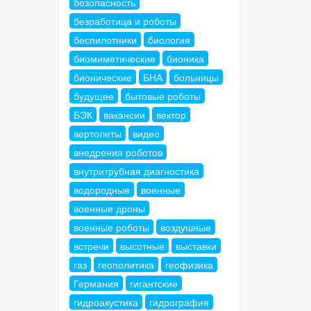
безопасность
безработица и роботы
беспилотники
биология
биомиметические
бионика
бионические
БНА
больницы
будущее
бытовые роботы
БЭК
вакансии
вектор
вертолеты
видео
внедрения роботов
внутритрубная диагностика
водородные
военные
военные дроны
военные роботы
воздушные
встречи
высотные
выставки
газ
геополитика
геофизика
Германия
гигантские
гидроакустика
гидрография