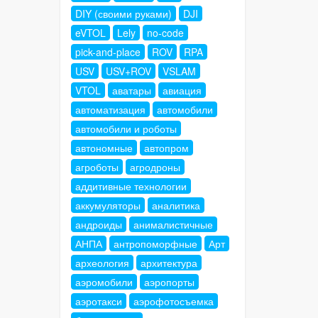
DIY (своими руками)
DJI
eVTOL
Lely
no-code
pick-and-place
ROV
RPA
USV
USV+ROV
VSLAM
VTOL
аватары
авиация
автоматизация
автомобили
автомобили и роботы
автономные
автопром
агроботы
агродроны
аддитивные технологии
аккумуляторы
аналитика
андроиды
анималистичные
АНПА
антропоморфные
Арт
археология
архитектура
аэромобили
аэропорты
аэротакси
аэрофотосъемка