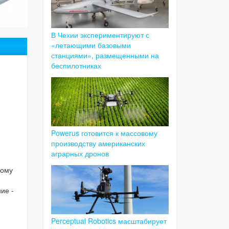
В Чехии экспериментируют с
«летающими базовыми
станциями», размещенными на
беспилотниках
Powerus готовится к массовому
производству американских
аграрных дронов
кому
ие -
Perceptual Robotics масштабирует