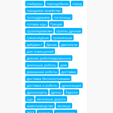
глайдеры
горнодобыча
город
городское хозяйство
господдержка
гостиницы
готовка еды
Греция
грузоперевозки
группы дронов
гуманоидные
гусеничные
дайджест
Дания
двигатели
для помещений
доение роботизированное
доильные роботы
дом
домашние роботы
доставка
доставка беспилотниками
доставка и роботы
дронизация
дронопорты
дроны
Европа
еда
железные дороги
животноводство
жилище
ЖКХ
захваты
земледелие