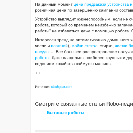
На данный момент
цена предзаказа устройства на
розничная цена по завершению кампании состав
Устройство выглядит жизнеспособным, если не с
робота, который со временем неизбежно запачка
работы" не избавиться даже с помощью робота. С
Интересен тренд на автоматизацию домашнего хо
числе и
влажной
),
мойки стекол
, стирки,
чистки б
посуды
…
Все большее распространение получ
роботы
. Даже владельцы наиболее крупных и доро
ведением хозяйства займутся машины.
+ +
Источник:
slashgear.com
Смотрите связанные статьи Robo-педи
Бытовые роботы