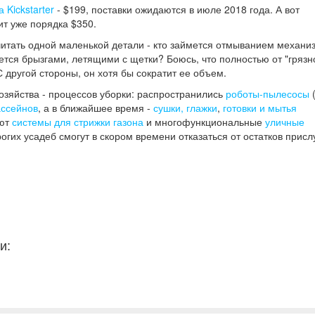
 Kickstarter
- $199, поставки ожидаются в июле 2018 года. А вот
ит уже порядка $350.
читать одной маленькой детали - кто займется отмыванием механи
ется брызгами, летящими с щетки? Боюсь, что полностью от "грязн
 другой стороны, он хотя бы сократит ее объем.
зяйства - процессов уборки: распространились
роботы-пылесосы
(
ассейнов
, а в ближайшее время -
сушки, глажки
,
готовки и мытья
ают
системы для стрижки газона
и многофункциональные
уличные
гих усадеб смогут в скором времени отказаться от остатков прислу
и: