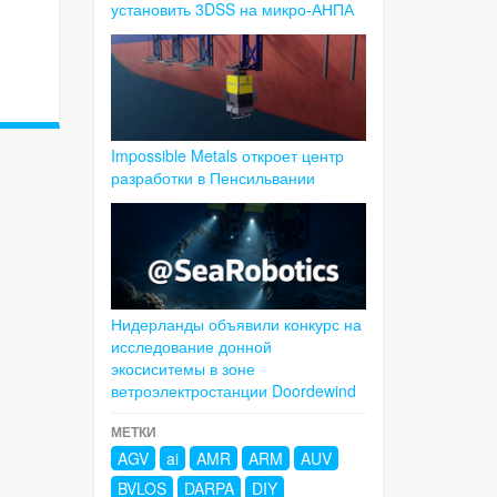
установить 3DSS на микро-АНПА
Impossible Metals откроет центр
разработки в Пенсильвании
Нидерланды объявили конкурс на
исследование донной
экосиситемы в зоне
ветроэлектростанции Doordewind
МЕТКИ
AGV
ai
AMR
ARM
AUV
BVLOS
DARPA
DIY