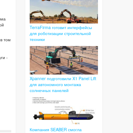
зма
ой
TerraFirma готовит интерфейсы
для роботизации строительной
техники
в том
ги -
Xpanner подготовили X1 Panel Lift
для автономного монтажа
солнечных панелей
Компания SEABER смогла