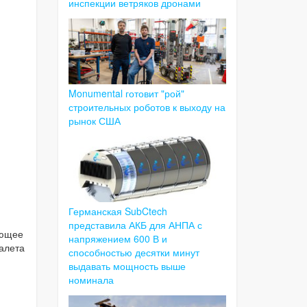
инспекции ветряков дронами
Monumental готовит "рой"
строительных роботов к выходу на
рынок США
Германская SubCtech
представила АКБ для АНПА с
оющее
напряжением 600 В и
уалета
способностью десятки минут
выдавать мощность выше
номинала