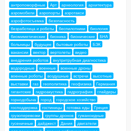
антропоморфные
Арт
археология
архитектура
аэромобили
аэропорты
аэротакси
аэрофотосъемка
безопасность
безработица и роботы
беспилотники
биология
биомиметические
бионика
бионические
БНА
больницы
будущее
бытовые роботы
БЭК
вакансии
вектор
вертолеты
видео
внедрения роботов
внутритрубная диагностика
водородные
военные
военные дроны
военные роботы
воздушные
встречи
высотные
выставки
газ
геополитика
геофизика
Германия
гигантские
гидроакустика
гидрография
глайдеры
горнодобыча
город
городское хозяйство
господдержка
гостиницы
готовка еды
Греция
грузоперевозки
группы дронов
гуманоидные
гусеничные
дайджест
Дания
двигатели
для помещений
доение роботизированное