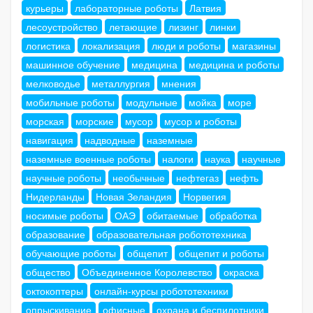
курьеры
лабораторные роботы
Латвия
лесоустройство
летающие
лизинг
линки
логистика
локализация
люди и роботы
магазины
машинное обучение
медицина
медицина и роботы
мелководье
металлургия
мнения
мобильные роботы
модульные
мойка
море
морская
морские
мусор
мусор и роботы
навигация
надводные
наземные
наземные военные роботы
налоги
наука
научные
научные роботы
необычные
нефтегаз
нефть
Нидерланды
Новая Зеландия
Норвегия
носимые роботы
ОАЭ
обитаемые
обработка
образование
образовательная робототехника
обучающие роботы
общепит
общепит и роботы
общество
Объединенное Королевство
окраска
октокоптеры
онлайн-курсы робототехники
опрыскивание
офисные
охрана и беспилотники