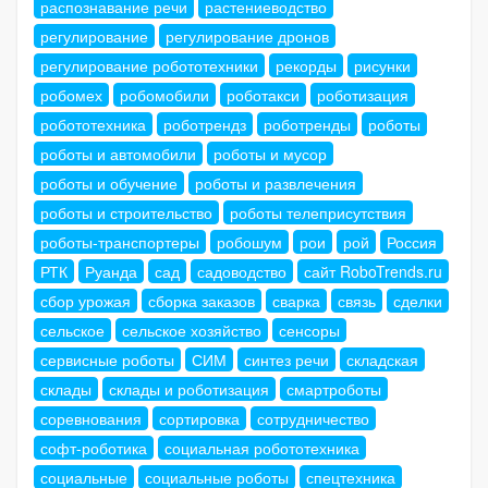
распознавание речи
растениеводство
регулирование
регулирование дронов
регулирование робототехники
рекорды
рисунки
робомех
робомобили
роботакси
роботизация
робототехника
роботрендз
роботренды
роботы
роботы и автомобили
роботы и мусор
роботы и обучение
роботы и развлечения
роботы и строительство
роботы телеприсутствия
роботы-транспортеры
робошум
рои
рой
Россия
РТК
Руанда
сад
садоводство
сайт RoboTrends.ru
сбор урожая
сборка заказов
сварка
связь
сделки
сельское
сельское хозяйство
сенсоры
сервисные роботы
СИМ
синтез речи
складская
склады
склады и роботизация
смартроботы
соревнования
сортировка
сотрудничество
софт-роботика
социальная робототехника
социальные
социальные роботы
спецтехника