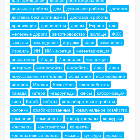
доильные роботы
дом
домашние роботы
доставка
доставка беспилотниками
доставка и роботы
дронизация
дронопорты
дроны
Европа
еда
железные дороги
животноводство
жилище
ЖКХ
захваты
земледелие
игрушки
идеи
измерения
Израиль
ИИ
ИИ - вкратце
инвентаризация
инвестиции
Индия
Иннополис
инспекция
интервью
интерфейсы
инфоботы
Ирак
Иран
искусственный интеллект
испытания
исследования
история
Италия
Казахстан
как заработать
Канада
катера
квадрупеды
кейсы
киборгизация
кино
Китай
коботы
коллаборативные роботы
колонки
комбинированные
коммунальное хозяйство
компании
компоненты
конвертопланы
конкурсы
конспекты
конструкторы
концепты
кооперативные роботы
космос
культура
курьезы