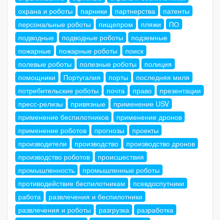
охрана и роботы
парники
партнерства
патенты
персональные роботы
пищепром
пляжи
ПО
подводные
подводные роботы
подземные
пожарные
пожарные роботы
поиск
полевые роботы
полезные роботы
полиция
помощники
Португалия
порты
последняя миля
потребительские роботы
почта
право
презентации
пресс-релизы
привязные
применение USV
применение беспилотников
применение дронов
применение роботов
прогнозы
проекты
производители
производство
производство дронов
производство роботов
происшествия
промышленность
промышленные роботы
противодействие беспилотникам
псевдоспутники
работа
развлечения и беспилотники
развлечения и роботы
разгрузка
разработка