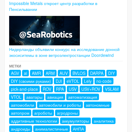
Impossible Metals откроет центр разработки в
Пенсильвании
Нидерланды объявили конкурс на исследование донной
экосиситемы в зоне ветроэлектростанции Doordewind
МЕТКИ
AGV
ai
AMR
ARM
AUV
BVLOS
DARPA
DIY
DIY (своими руками)
DJI
eVTOL
Lely
no-code
pick-and-place
ROV
RPA
USV
USV+ROV
VSLAM
VTOL
аватары
авиация
автоматизация
автомобили
автомобили и роботы
автономные
автопром
агроботы
агродроны
аддитивные технологии
аккумуляторы
аналитика
андроиды
анималистичные
АНПА