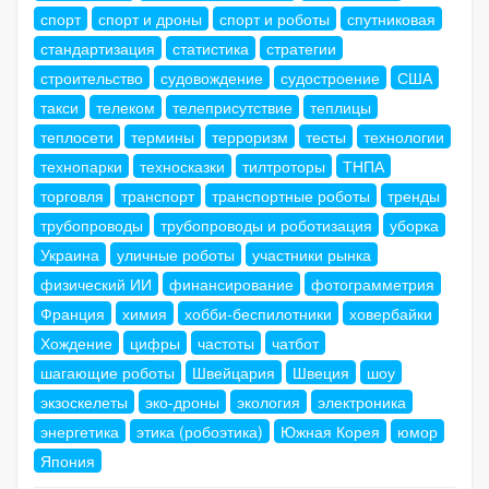
спорт
спорт и дроны
спорт и роботы
спутниковая
стандартизация
статистика
стратегии
строительство
судовождение
судостроение
США
такси
телеком
телеприсутствие
теплицы
теплосети
термины
терроризм
тесты
технологии
технопарки
техносказки
тилтроторы
ТНПА
торговля
транспорт
транспортные роботы
тренды
трубопроводы
трубопроводы и роботизация
уборка
Украина
уличные роботы
участники рынка
физический ИИ
финансирование
фотограмметрия
Франция
химия
хобби-беспилотники
ховербайки
Хождение
цифры
частоты
чатбот
шагающие роботы
Швейцария
Швеция
шоу
экзоскелеты
эко-дроны
экология
электроника
энергетика
этика (робоэтика)
Южная Корея
юмор
Япония