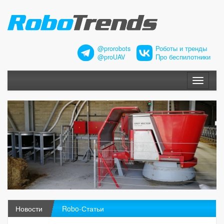
@prorobots
Роботы и тренды
@proUAV
Про беспилотники
Меню
Новости
Robo-Статьи