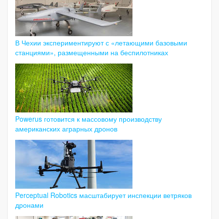
В Чехии экспериментируют с «летающими базовыми
станциями», размещенными на беспилотниках
Powerus готовится к массовому производству
американских аграрных дронов
Perceptual Robotics масштабирует инспекции ветряков
дронами