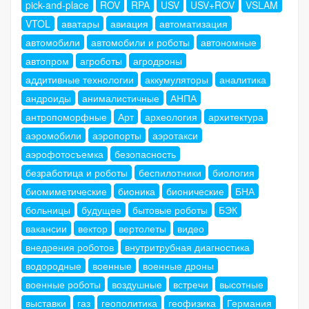
pick-and-place
ROV
RPA
USV
USV+ROV
VSLAM
VTOL
аватары
авиация
автоматизация
автомобили
автомобили и роботы
автономные
автопром
агроботы
агродроны
аддитивные технологии
аккумуляторы
аналитика
андроиды
анималистичные
АНПА
антропоморфные
Арт
археология
архитектура
аэромобили
аэропорты
аэротакси
аэрофотосъемка
безопасность
безработица и роботы
беспилотники
биология
биомиметические
бионика
бионические
БНА
больницы
будущее
бытовые роботы
БЭК
вакансии
вектор
вертолеты
видео
внедрения роботов
внутритрубная диагностика
водородные
военные
военные дроны
военные роботы
воздушные
встречи
высотные
выставки
газ
геополитика
геофизика
Германия