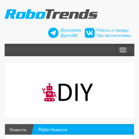
@prorobots
Роботы и тренды
@proUAV
Про беспилотники
Меню
Новости
Robo-Новости