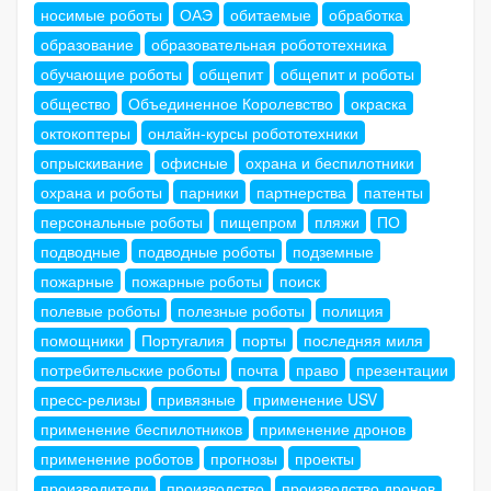
носимые роботы
ОАЭ
обитаемые
обработка
образование
образовательная робототехника
обучающие роботы
общепит
общепит и роботы
общество
Объединенное Королевство
окраска
октокоптеры
онлайн-курсы робототехники
опрыскивание
офисные
охрана и беспилотники
охрана и роботы
парники
партнерства
патенты
персональные роботы
пищепром
пляжи
ПО
подводные
подводные роботы
подземные
пожарные
пожарные роботы
поиск
полевые роботы
полезные роботы
полиция
помощники
Португалия
порты
последняя миля
потребительские роботы
почта
право
презентации
пресс-релизы
привязные
применение USV
применение беспилотников
применение дронов
применение роботов
прогнозы
проекты
производители
производство
производство дронов