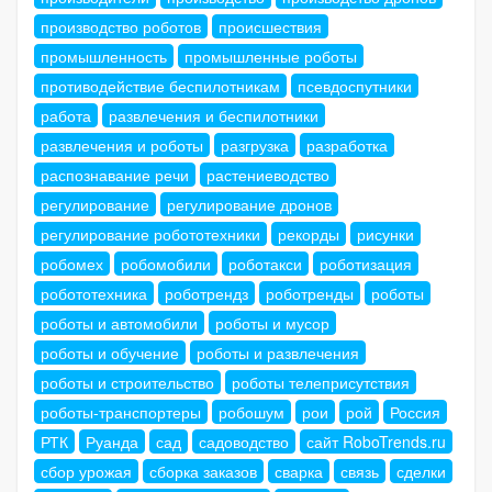
производство роботов
происшествия
промышленность
промышленные роботы
противодействие беспилотникам
псевдоспутники
работа
развлечения и беспилотники
развлечения и роботы
разгрузка
разработка
распознавание речи
растениеводство
регулирование
регулирование дронов
регулирование робототехники
рекорды
рисунки
робомех
робомобили
роботакси
роботизация
робототехника
роботрендз
роботренды
роботы
роботы и автомобили
роботы и мусор
роботы и обучение
роботы и развлечения
роботы и строительство
роботы телеприсутствия
роботы-транспортеры
робошум
рои
рой
Россия
РТК
Руанда
сад
садоводство
сайт RoboTrends.ru
сбор урожая
сборка заказов
сварка
связь
сделки