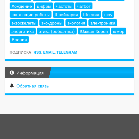
Хождение
цифры
частоты
чатбот
шагающие роботы
Швейцария
Швеция
шоу
экзоскелеты
эко-дроны
экология
электроника
энергетика
этика (робоэтика)
Южная Корея
юмор
Япония
ПОДПИСКА:
RSS
,
EMAIL
,
TELEGRAM
Информация
Обратная связь