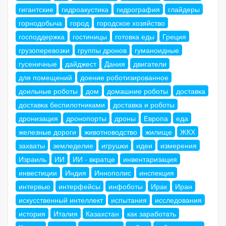
гигантские
гидроакустика
гидрография
глайдеры
горнодобыча
город
городское хозяйство
господдержка
гостиницы
готовка еды
Греция
грузоперевозки
группы дронов
гуманоидные
гусеничные
дайджест
Дания
двигатели
для помещений
доение роботизированное
доильные роботы
дом
домашние роботы
доставка
доставка беспилотниками
доставка и роботы
дронизация
дронопорты
дроны
Европа
еда
железные дороги
животноводство
жилище
ЖКХ
захваты
земледелие
игрушки
идеи
измерения
Израиль
ИИ
ИИ - вкратце
инвентаризация
инвестиции
Индия
Иннополис
инспекция
интервью
интерфейсы
инфоботы
Ирак
Иран
искусственный интеллект
испытания
исследования
история
Италия
Казахстан
как заработать