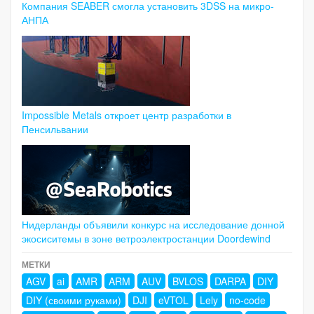
Компания SEABER смогла установить 3DSS на микро-
АНПА
Impossible Metals откроет центр разработки в
Пенсильвании
Нидерланды объявили конкурс на исследование донной
экосиситемы в зоне ветроэлектростанции Doordewind
МЕТКИ
AGV
ai
AMR
ARM
AUV
BVLOS
DARPA
DIY
DIY (своими руками)
DJI
eVTOL
Lely
no-code