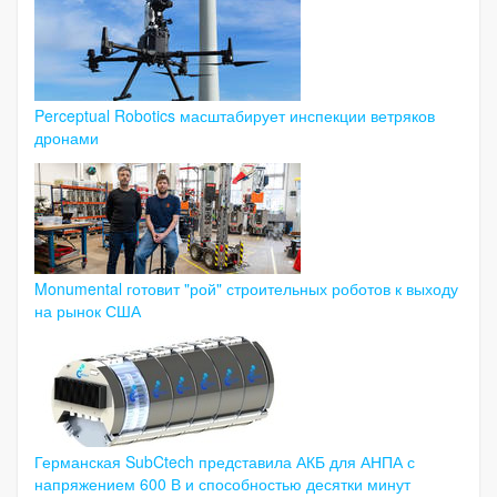
Perceptual Robotics масштабирует инспекции ветряков
дронами
Monumental готовит "рой" строительных роботов к выходу
на рынок США
Германская SubCtech представила АКБ для АНПА с
напряжением 600 В и способностью десятки минут