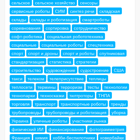
сельское
сельское хозяйство
сенсоры
сервисные роботы
СИМ
синтез речи
складская
склады
склады и роботизация
смартроботы
соревнования
сортировка
сотрудничество
софт-роботика
социальная робототехника
социальные
социальные роботы
спецтехника
спорт
спорт и дроны
спорт и роботы
спутниковая
стандартизация
статистика
стратегии
строительство
судовождение
судостроение
США
такси
телеком
телеприсутствие
теплицы
теплосети
термины
терроризм
тесты
технологии
технопарки
техносказки
тилтроторы
ТНПА
торговля
транспорт
транспортные роботы
тренды
трубопроводы
трубопроводы и роботизация
уборка
Украина
уличные роботы
участники рынка
физический ИИ
финансирование
фотограмметрия
Франция
химия
хобби-беспилотники
ховербайки