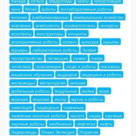
Канада
катера
квадрупеды
кейсы
киборгизация
кино
Китай
коботы
коллаборативные роботы
колонки
комбинированные
коммунальное хозяйство
компании
компоненты
конвертопланы
конкурсы
конспекты
конструкторы
концепты
кооперативные роботы
космос
культура
курьезы
курьеры
лабораторные роботы
Латвия
лесоустройство
летающие
лизинг
линки
логистика
локализация
люди и роботы
магазины
машинное обучение
медицина
медицина и роботы
мелководье
металлургия
мнения
мобильные роботы
модульные
мойка
море
морская
морские
мусор
мусор и роботы
навигация
надводные
наземные
наземные военные роботы
налоги
наука
научные
научные роботы
необычные
нефтегаз
нефть
Нидерланды
Новая Зеландия
Норвегия