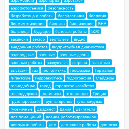
аэромобили
аэропорты
аэротакси
аэрофотосъемка
безопасность
безработица и роботы
беспилотники
биология
биомиметические
бионика
бионические
БНА
больницы
будущее
бытовые роботы
БЭК
вакансии
вектор
вертолеты
видео
внедрения роботов
внутритрубная диагностика
водородные
военные
военные дроны
военные роботы
воздушные
встречи
высотные
выставки
газ
геополитика
геофизика
Германия
гигантские
гидроакустика
гидрография
глайдеры
горнодобыча
город
городское хозяйство
господдержка
гостиницы
готовка еды
Греция
грузоперевозки
группы дронов
гуманоидные
гусеничные
дайджест
Дания
двигатели
для помещений
доение роботизированное
доильные роботы
дом
домашние роботы
доставка