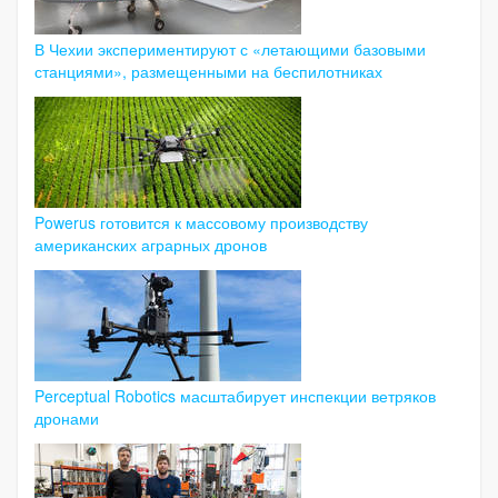
В Чехии экспериментируют с «летающими базовыми
станциями», размещенными на беспилотниках
Powerus готовится к массовому производству
американских аграрных дронов
Perceptual Robotics масштабирует инспекции ветряков
дронами