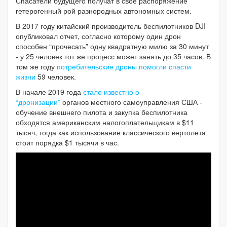
Спасатели будущего получат в свое распоряжение
гетерогенный рой разнородных автономных систем.
В 2017 году китайский производитель беспилотников DJI
опубликовал отчет, согласно которому один дрон
способен “прочесать” одну квадратную милю за 30 минут
- у 25 человек тот же процесс может занять до 35 часов. В
том же году
потребительские дроны помогли спасти
жизни
59 человек.
В начале 2019 года
стало известно о
“дронизации”
органов местного самоуправления США -
обучение внешнего пилота и закупка беспилотника
обходятся американским налогоплательщикам в $11
тысяч, тогда как использование классического вертолета
стоит порядка $1 тысячи в час.