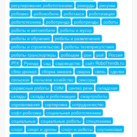
регулирование робототехники
рекорды
рисунки
робомех
робомобили
роботакси
роботизация
робототехника
роботрендз
роботренды
роботы
роботы и автомобили
роботы и мусор
роботы и обучение
роботы и развлечения
роботы и строительство
роботы телеприсутствия
роботы-транспортеры
робошум
рои
рой
Россия
РТК
Руанда
сад
садоводство
сайт RoboTrends.ru
сбор урожая
сборка заказов
сварка
связь
сделки
сельское
сельское хозяйство
сенсоры
сервисные роботы
СИМ
синтез речи
складская
склады
склады и роботизация
смартроботы
соревнования
сортировка
сотрудничество
софт-роботика
социальная робототехника
социальные
социальные роботы
спецтехника
спорт
спорт и дроны
спорт и роботы
спутниковая