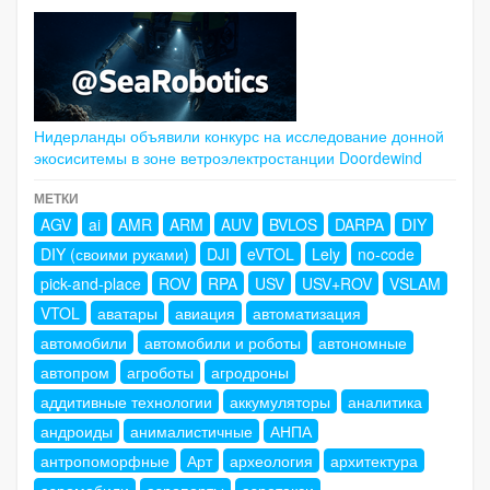
Нидерланды объявили конкурс на исследование донной
экосиситемы в зоне ветроэлектростанции Doordewind
МЕТКИ
AGV
ai
AMR
ARM
AUV
BVLOS
DARPA
DIY
DIY (своими руками)
DJI
eVTOL
Lely
no-code
pick-and-place
ROV
RPA
USV
USV+ROV
VSLAM
VTOL
аватары
авиация
автоматизация
автомобили
автомобили и роботы
автономные
автопром
агроботы
агродроны
аддитивные технологии
аккумуляторы
аналитика
андроиды
анималистичные
АНПА
антропоморфные
Арт
археология
архитектура