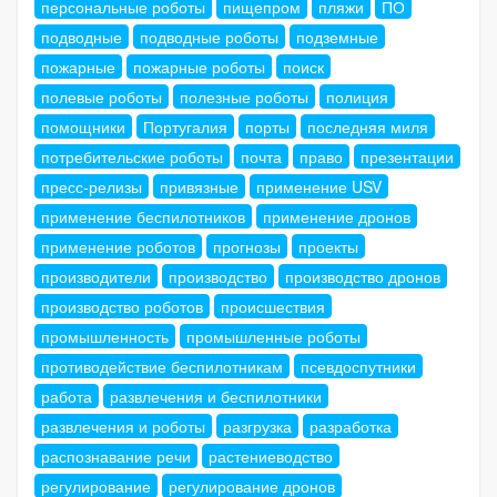
персональные роботы
пищепром
пляжи
ПО
подводные
подводные роботы
подземные
пожарные
пожарные роботы
поиск
полевые роботы
полезные роботы
полиция
помощники
Португалия
порты
последняя миля
потребительские роботы
почта
право
презентации
пресс-релизы
привязные
применение USV
применение беспилотников
применение дронов
применение роботов
прогнозы
проекты
производители
производство
производство дронов
производство роботов
происшествия
промышленность
промышленные роботы
противодействие беспилотникам
псевдоспутники
работа
развлечения и беспилотники
развлечения и роботы
разгрузка
разработка
распознавание речи
растениеводство
регулирование
регулирование дронов