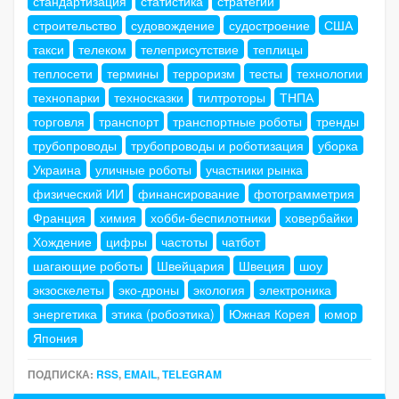
стандартизация
статистика
стратегии
строительство
судовождение
судостроение
США
такси
телеком
телеприсутствие
теплицы
теплосети
термины
терроризм
тесты
технологии
технопарки
техносказки
тилтроторы
ТНПА
торговля
транспорт
транспортные роботы
тренды
трубопроводы
трубопроводы и роботизация
уборка
Украина
уличные роботы
участники рынка
физический ИИ
финансирование
фотограмметрия
Франция
химия
хобби-беспилотники
ховербайки
Хождение
цифры
частоты
чатбот
шагающие роботы
Швейцария
Швеция
шоу
экзоскелеты
эко-дроны
экология
электроника
энергетика
этика (робоэтика)
Южная Корея
юмор
Япония
ПОДПИСКА:
RSS
,
EMAIL
,
TELEGRAM