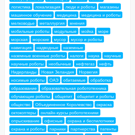
логистика
локализация
люди и роботы
магазины
машинное обучение
медицина
медицина и роботы
мелководье
металлургия
мнения
мобильные роботы
модульные
мойка
море
морская
морские
мусор
мусор и роботы
навигация
надводные
наземные
наземные военные роботы
налоги
наука
научные
научные роботы
необычные
нефтегаз
нефть
Нидерланды
Новая Зеландия
Норвегия
носимые роботы
ОАЭ
обитаемые
обработка
образование
образовательная робототехника
обучающие роботы
общепит
общепит и роботы
общество
Объединенное Королевство
окраска
октокоптеры
онлайн-курсы робототехники
опрыскивание
офисные
охрана и беспилотники
охрана и роботы
парники
партнерства
патенты