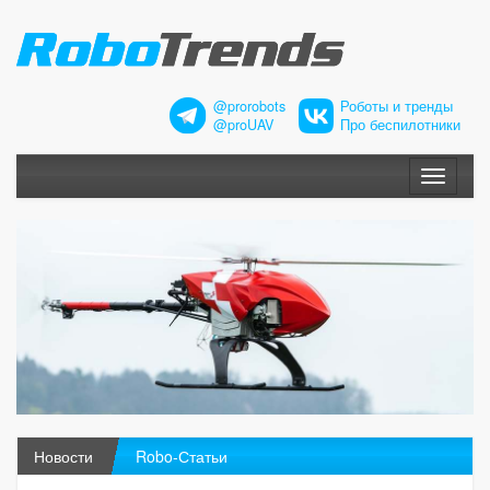
@prorobots
Роботы и тренды
@proUAV
Про беспилотники
Меню
Новости
Robo-Статьи