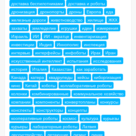
доставка беспилотниками
доставка и роботы
дронизация
дронопорты
дроны
Европа
еда
железные дороги
животноводство
жилище
ЖКХ
захваты
земледелие
игрушки
идеи
измерения
Израиль
ИИ
ИИ - вкратце
инвентаризация
инвестиции
Индия
Иннополис
инспекция
интервью
интерфейсы
инфоботы
Ирак
Иран
искусственный интеллект
испытания
исследования
история
Италия
Казахстан
как заработать
Канада
катера
квадрупеды
кейсы
киборгизация
кино
Китай
коботы
коллаборативные роботы
колонки
комбинированные
коммунальное хозяйство
компании
компоненты
конвертопланы
конкурсы
конспекты
конструкторы
концепты
кооперативные роботы
космос
культура
курьезы
курьеры
лабораторные роботы
Латвия
лесоустройство
летающие
лизинг
линки