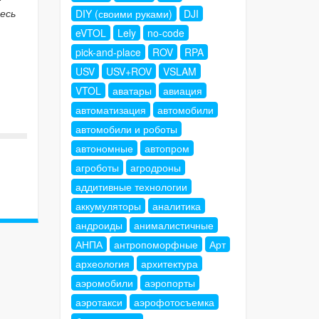
есь
DIY (своими руками)
DJI
eVTOL
Lely
no-code
pick-and-place
ROV
RPA
USV
USV+ROV
VSLAM
VTOL
аватары
авиация
автоматизация
автомобили
автомобили и роботы
автономные
автопром
агроботы
агродроны
аддитивные технологии
аккумуляторы
аналитика
андроиды
анималистичные
АНПА
антропоморфные
Арт
археология
архитектура
аэромобили
аэропорты
аэротакси
аэрофотосъемка