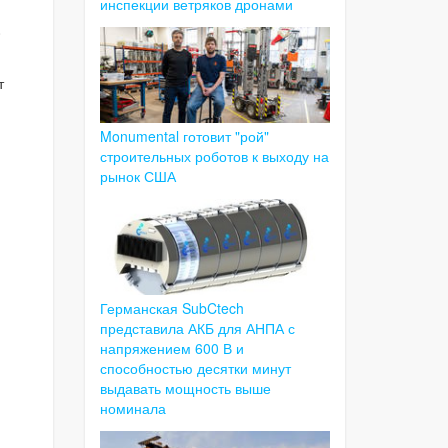
инспекции ветряков дронами
0
т
Monumental готовит "рой"
строительных роботов к выходу на
рынок США
Германская SubCtech
представила АКБ для АНПА с
напряжением 600 В и
способностью десятки минут
выдавать мощность выше
номинала