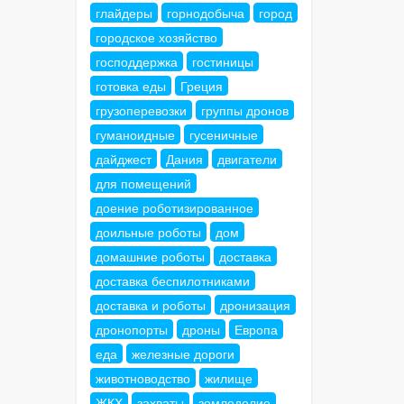
глайдеры
горнодобыча
город
городское хозяйство
господдержка
гостиницы
готовка еды
Греция
грузоперевозки
группы дронов
гуманоидные
гусеничные
дайджест
Дания
двигатели
для помещений
доение роботизированное
доильные роботы
дом
домашние роботы
доставка
доставка беспилотниками
доставка и роботы
дронизация
дронопорты
дроны
Европа
еда
железные дороги
животноводство
жилище
ЖКХ
захваты
земледелие