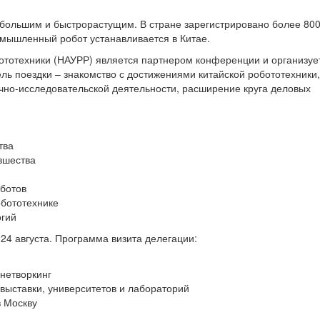
 большим и быстрорастущим. В стране зарегистрировано более 80
омышленный робот устанавливается в Китае.
ототехники (НАУРР) является партнером конференции и организуе
ль поездки – знакомство с достижениями китайской робототехники,
чно-исследовательской деятельности, расширение круга деловых
тва
вшества
ботов
обототехнике
огий
 24 августа. Программа визита делегации:
 нетворкинг
выставки, университетов и лабораторий
в Москву