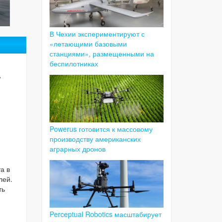
В Чехии экспериментируют с
«летающими базовыми
станциями», размещенными на
а
беспилотниках
Powerus готовится к массовому
производству американских
аграрных дронов
а в
лей.
ть
Perceptual Robotics масштабирует