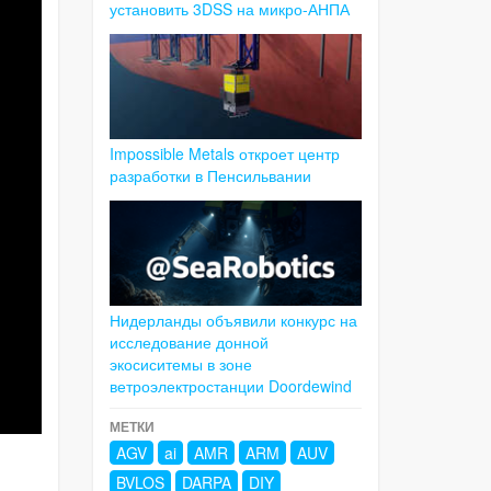
установить 3DSS на микро-АНПА
Impossible Metals откроет центр
разработки в Пенсильвании
Нидерланды объявили конкурс на
исследование донной
экосиситемы в зоне
ветроэлектростанции Doordewind
МЕТКИ
AGV
ai
AMR
ARM
AUV
BVLOS
DARPA
DIY
-