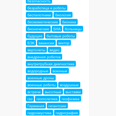
безопасность
безработица и роботы
беспилотники
биология
биомиметические
бионика
бионические
БНА
больницы
будущее
бытовые роботы
БЭК
вакансии
вектор
вертолеты
видео
внедрения роботов
внутритрубная диагностика
водородные
военные
военные дроны
военные роботы
воздушные
встречи
высотные
выставки
газ
геополитика
геофизика
Германия
гигантские
гидроакустика
гидрография