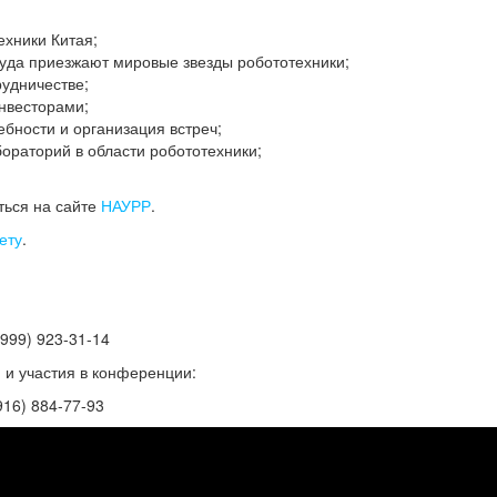
ехники Китая;
куда приезжают мировые звезды робототехники;
рудничестве;
инвесторами;
ебности и организация встреч;
бораторий в области робототехники;
ться на сайте
НАУРР
.
ету
.
999) 923-31-14
й и участия в конференции:
916) 884-77-93