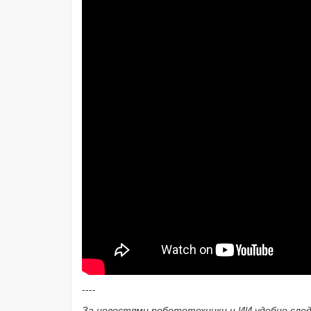
----
За новостями робототехники и ИИ удобно сле