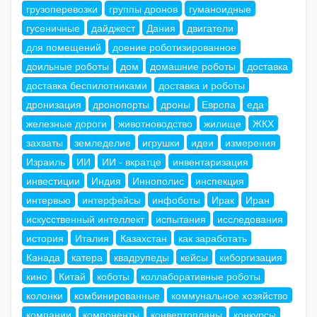
грузоперевозки
группы дронов
гуманоидные
гусеничные
дайджест
Дания
двигатели
для помещений
доение роботизированное
доильные роботы
дом
домашние роботы
доставка
доставка беспилотниками
доставка и роботы
дронизация
дронопорты
дроны
Европа
еда
железные дороги
животноводство
жилище
ЖКХ
захваты
земледелие
игрушки
идеи
измерения
Израиль
ИИ
ИИ - вкратце
инвентаризация
инвестиции
Индия
Иннополис
инспекция
интервью
интерфейсы
инфоботы
Ирак
Иран
искусственный интеллект
испытания
исследования
история
Италия
Казахстан
как заработать
Канада
катера
квадрупеды
кейсы
киборгизация
кино
Китай
коботы
коллаборативные роботы
колонки
комбинированные
коммунальное хозяйство
компании
компоненты
конвертопланы
конкурсы