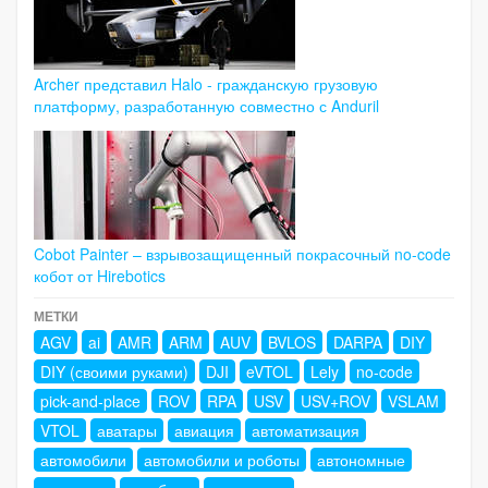
Archer представил Halo - гражданскую грузовую
платформу, разработанную совместно с Anduril
Cobot Painter – взрывозащищенный покрасочный no-code
кобот от Hirebotics
МЕТКИ
AGV
ai
AMR
ARM
AUV
BVLOS
DARPA
DIY
DIY (своими руками)
DJI
eVTOL
Lely
no-code
pick-and-place
ROV
RPA
USV
USV+ROV
VSLAM
VTOL
аватары
авиация
автоматизация
автомобили
автомобили и роботы
автономные