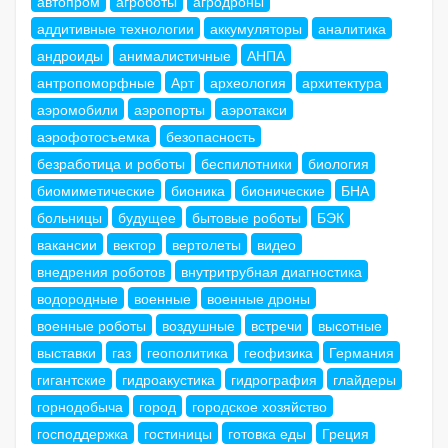
автопром
агроботы
агродроны
аддитивные технологии
аккумуляторы
аналитика
андроиды
анималистичные
АНПА
антропоморфные
Арт
археология
архитектура
аэромобили
аэропорты
аэротакси
аэрофотосъемка
безопасность
безработица и роботы
беспилотники
биология
биомиметические
бионика
бионические
БНА
больницы
будущее
бытовые роботы
БЭК
вакансии
вектор
вертолеты
видео
внедрения роботов
внутритрубная диагностика
водородные
военные
военные дроны
военные роботы
воздушные
встречи
высотные
выставки
газ
геополитика
геофизика
Германия
гигантские
гидроакустика
гидрография
глайдеры
горнодобыча
город
городское хозяйство
господдержка
гостиницы
готовка еды
Греция