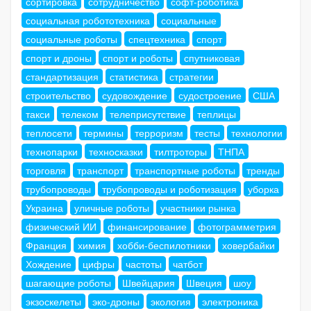
сортировка
сотрудничество
софт-роботика
социальная робототехника
социальные
социальные роботы
спецтехника
спорт
спорт и дроны
спорт и роботы
спутниковая
стандартизация
статистика
стратегии
строительство
судовождение
судостроение
США
такси
телеком
телеприсутствие
теплицы
теплосети
термины
терроризм
тесты
технологии
технопарки
техносказки
тилтроторы
ТНПА
торговля
транспорт
транспортные роботы
тренды
трубопроводы
трубопроводы и роботизация
уборка
Украина
уличные роботы
участники рынка
физический ИИ
финансирование
фотограмметрия
Франция
химия
хобби-беспилотники
ховербайки
Хождение
цифры
частоты
чатбот
шагающие роботы
Швейцария
Швеция
шоу
экзоскелеты
эко-дроны
экология
электроника