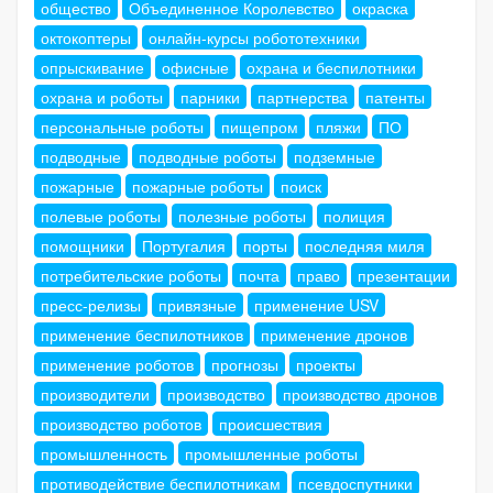
общество
Объединенное Королевство
окраска
октокоптеры
онлайн-курсы робототехники
опрыскивание
офисные
охрана и беспилотники
охрана и роботы
парники
партнерства
патенты
персональные роботы
пищепром
пляжи
ПО
подводные
подводные роботы
подземные
пожарные
пожарные роботы
поиск
полевые роботы
полезные роботы
полиция
помощники
Португалия
порты
последняя миля
потребительские роботы
почта
право
презентации
пресс-релизы
привязные
применение USV
применение беспилотников
применение дронов
применение роботов
прогнозы
проекты
производители
производство
производство дронов
производство роботов
происшествия
промышленность
промышленные роботы
противодействие беспилотникам
псевдоспутники