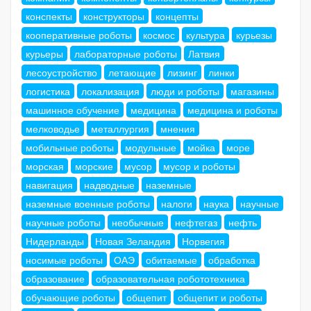
конспекты
конструкторы
концепты
кооперативные роботы
космос
культура
курьезы
курьеры
лабораторные роботы
Латвия
лесоустройство
летающие
лизинг
линки
логистика
локализация
люди и роботы
магазины
машинное обучение
медицина
медицина и роботы
мелководье
металлургия
мнения
мобильные роботы
модульные
мойка
море
морская
морские
мусор
мусор и роботы
навигация
надводные
наземные
наземные военные роботы
налоги
наука
научные
научные роботы
необычные
нефтегаз
нефть
Нидерланды
Новая Зеландия
Норвегия
носимые роботы
ОАЭ
обитаемые
обработка
образование
образовательная робототехника
обучающие роботы
общепит
общепит и роботы