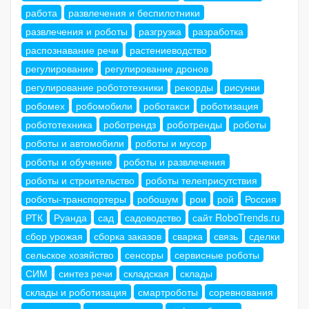
работа
развлечения и беспилотники
развлечения и роботы
разгрузка
разработка
распознавание речи
растениеводство
регулирование
регулирование дронов
регулирование робототехники
рекорды
рисунки
робомех
робомобили
роботакси
роботизация
робототехника
роботрендз
роботренды
роботы
роботы и автомобили
роботы и мусор
роботы и обучение
роботы и развлечения
роботы и строительство
роботы телеприсутствия
роботы-транспортеры
робошум
рои
рой
Россия
РТК
Руанда
сад
садоводство
сайт RoboTrends.ru
сбор урожая
сборка заказов
сварка
связь
сделки
сельское хозяйство
сенсоры
сервисные роботы
СИМ
синтез речи
складская
склады
склады и роботизация
смартроботы
соревнования