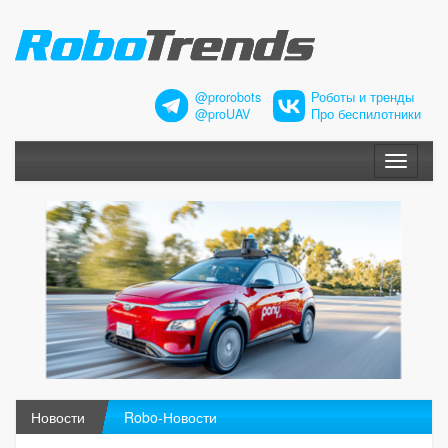
@prorobots
Роботы и тренды
@proUAV
Про беспилотники
Меню
Новости
Robo-Новости