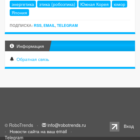
энергетика
этика (робоэтика)
Южная Корея
юмор
Япония
ПОДПИСКА:
RSS
,
EMAIL
,
TELEGRAM
Информация
Обратная связь
© RoboTrends ·
info@robotrends.ru
Вход
·
Новости сайта на ваш email
·
Telegram