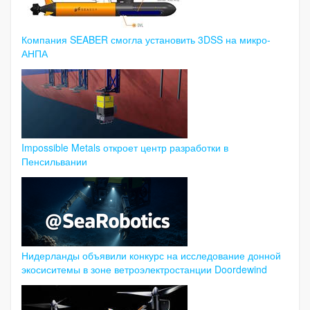
Компания SEABER смогла установить 3DSS на микро-
АНПА
Impossible Metals откроет центр разработки в
Пенсильвании
Нидерланды объявили конкурс на исследование донной
экосиситемы в зоне ветроэлектростанции Doordewind