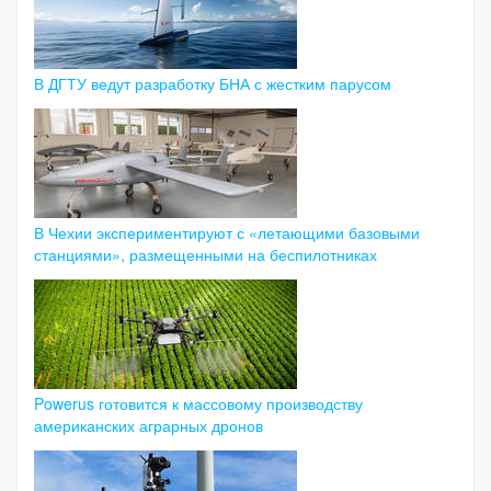
В ДГТУ ведут разработку БНА с жестким парусом
В Чехии экспериментируют с «летающими базовыми
станциями», размещенными на беспилотниках
Powerus готовится к массовому производству
американских аграрных дронов