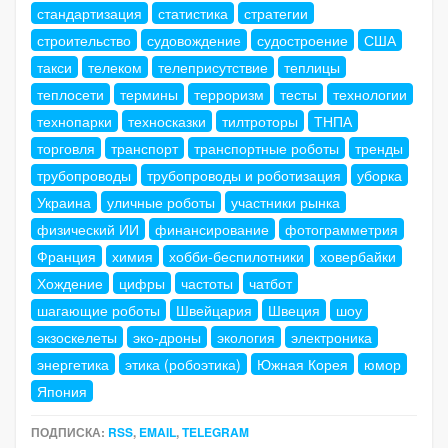
стандартизация
статистика
стратегии
строительство
судовождение
судостроение
США
такси
телеком
телеприсутствие
теплицы
теплосети
термины
терроризм
тесты
технологии
технопарки
техносказки
тилтроторы
ТНПА
торговля
транспорт
транспортные роботы
тренды
трубопроводы
трубопроводы и роботизация
уборка
Украина
уличные роботы
участники рынка
физический ИИ
финансирование
фотограмметрия
Франция
химия
хобби-беспилотники
ховербайки
Хождение
цифры
частоты
чатбот
шагающие роботы
Швейцария
Швеция
шоу
экзоскелеты
эко-дроны
экология
электроника
энергетика
этика (робоэтика)
Южная Корея
юмор
Япония
ПОДПИСКА:
RSS
,
EMAIL
,
TELEGRAM