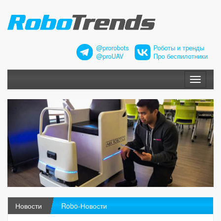
@prorobots
Роботы и тренды
@proUAV
Про беспилотники
Меню
Новости
Robo-Новости