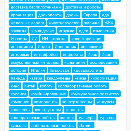
доставка беспилотниками
доставка и роботы
дронизация
дронопорты
дроны
Европа
еда
железные дороги
животноводство
жилище
ЖКХ
захваты
земледелие
игрушки
идеи
измерения
Израиль
ИИ
ИИ - вкратце
инвентаризация
инвестиции
Индия
Иннополис
инспекция
интервью
интерфейсы
инфоботы
Ирак
Иран
искусственный интеллект
испытания
исследования
история
Италия
Казахстан
как заработать
Канада
катера
квадрупеды
кейсы
киборгизация
кино
Китай
коботы
коллаборативные роботы
колонки
комбинированные
коммунальное хозяйство
компании
компоненты
конвертопланы
конкурсы
конспекты
конструкторы
концепты
кооперативные роботы
космос
культура
курьезы
курьеры
лабораторные роботы
Латвия