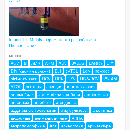
Impossible Metals откроет центр разработки в
Пенсильвании
МЕТКИ
AGV
ai
AMR
ARM
AUV
BVLOS
DARPA
DIY
DIY (своими руками)
DJI
eVTOL
Lely
no-code
pick-and-place
ROV
RPA
USV
USV+ROV
VSLAM
VTOL
аватары
авиация
автоматизация
автомобили
автомобили и роботы
автономные
автопром
агроботы
агродроны
аддитивные технологии
аккумуляторы
аналитика
андроиды
анималистичные
АНПА
антропоморфные
Арт
археология
архитектура