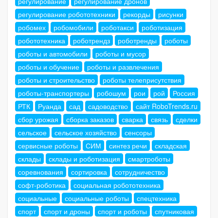
регулирование
регулирование дронов
регулирование робототехники
рекорды
рисунки
робомех
робомобили
роботакси
роботизация
робототехника
роботрендз
роботренды
роботы
роботы и автомобили
роботы и мусор
роботы и обучение
роботы и развлечения
роботы и строительство
роботы телеприсутствия
роботы-транспортеры
робошум
рои
рой
Россия
РТК
Руанда
сад
садоводство
сайт RoboTrends.ru
сбор урожая
сборка заказов
сварка
связь
сделки
сельское
сельское хозяйство
сенсоры
сервисные роботы
СИМ
синтез речи
складская
склады
склады и роботизация
смартроботы
соревнования
сортировка
сотрудничество
софт-роботика
социальная робототехника
социальные
социальные роботы
спецтехника
спорт
спорт и дроны
спорт и роботы
спутниковая