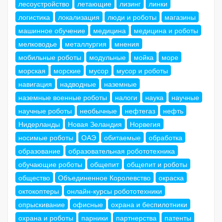
лесоустройство
летающие
лизинг
линки
логистика
локализация
люди и роботы
магазины
машинное обучение
медицина
медицина и роботы
мелководье
металлургия
мнения
мобильные роботы
модульные
мойка
море
морская
морские
мусор
мусор и роботы
навигация
надводные
наземные
наземные военные роботы
налоги
наука
научные
научные роботы
необычные
нефтегаз
нефть
Нидерланды
Новая Зеландия
Норвегия
носимые роботы
ОАЭ
обитаемые
обработка
образование
образовательная робототехника
обучающие роботы
общепит
общепит и роботы
общество
Объединенное Королевство
окраска
октокоптеры
онлайн-курсы робототехники
опрыскивание
офисные
охрана и беспилотники
охрана и роботы
парники
партнерства
патенты