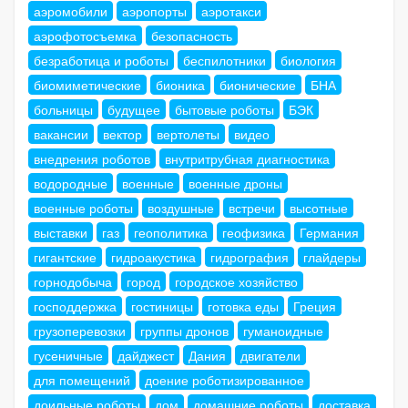
аэромобили
аэропорты
аэротакси
аэрофотосъемка
безопасность
безработица и роботы
беспилотники
биология
биомиметические
бионика
бионические
БНА
больницы
будущее
бытовые роботы
БЭК
вакансии
вектор
вертолеты
видео
внедрения роботов
внутритрубная диагностика
водородные
военные
военные дроны
военные роботы
воздушные
встречи
высотные
выставки
газ
геополитика
геофизика
Германия
гигантские
гидроакустика
гидрография
глайдеры
горнодобыча
город
городское хозяйство
господдержка
гостиницы
готовка еды
Греция
грузоперевозки
группы дронов
гуманоидные
гусеничные
дайджест
Дания
двигатели
для помещений
доение роботизированное
доильные роботы
дом
домашние роботы
доставка