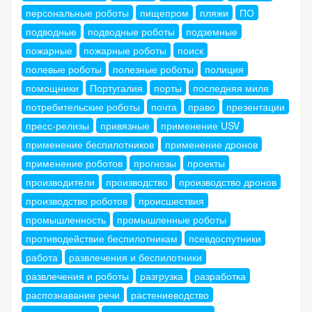
персональные роботы
пищепром
пляжи
ПО
подводные
подводные роботы
подземные
пожарные
пожарные роботы
поиск
полевые роботы
полезные роботы
полиция
помощники
Португалия
порты
последняя миля
потребительские роботы
почта
право
презентации
пресс-релизы
привязные
применение USV
применение беспилотников
применение дронов
применение роботов
прогнозы
проекты
производители
производство
производство дронов
производство роботов
происшествия
промышленность
промышленные роботы
противодействие беспилотникам
псевдоспутники
работа
развлечения и беспилотники
развлечения и роботы
разгрузка
разработка
распознавание речи
растениеводство