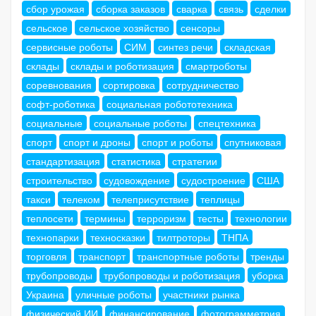
сбор урожая
сборка заказов
сварка
связь
сделки
сельское
сельское хозяйство
сенсоры
сервисные роботы
СИМ
синтез речи
складская
склады
склады и роботизация
смартроботы
соревнования
сортировка
сотрудничество
софт-роботика
социальная робототехника
социальные
социальные роботы
спецтехника
спорт
спорт и дроны
спорт и роботы
спутниковая
стандартизация
статистика
стратегии
строительство
судовождение
судостроение
США
такси
телеком
телеприсутствие
теплицы
теплосети
термины
терроризм
тесты
технологии
технопарки
техносказки
тилтроторы
ТНПА
торговля
транспорт
транспортные роботы
тренды
трубопроводы
трубопроводы и роботизация
уборка
Украина
уличные роботы
участники рынка
физический ИИ
финансирование
фотограмметрия