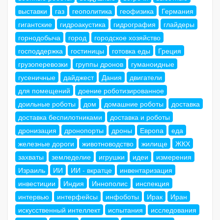
выставки
газ
геополитика
геофизика
Германия
гигантские
гидроакустика
гидрография
глайдеры
горнодобыча
город
городское хозяйство
господдержка
гостиницы
готовка еды
Греция
грузоперевозки
группы дронов
гуманоидные
гусеничные
дайджест
Дания
двигатели
для помещений
доение роботизированное
доильные роботы
дом
домашние роботы
доставка
доставка беспилотниками
доставка и роботы
дронизация
дронопорты
дроны
Европа
еда
железные дороги
животноводство
жилище
ЖКХ
захваты
земледелие
игрушки
идеи
измерения
Израиль
ИИ
ИИ - вкратце
инвентаризация
инвестиции
Индия
Иннополис
инспекция
интервью
интерфейсы
инфоботы
Ирак
Иран
искусственный интеллект
испытания
исследования