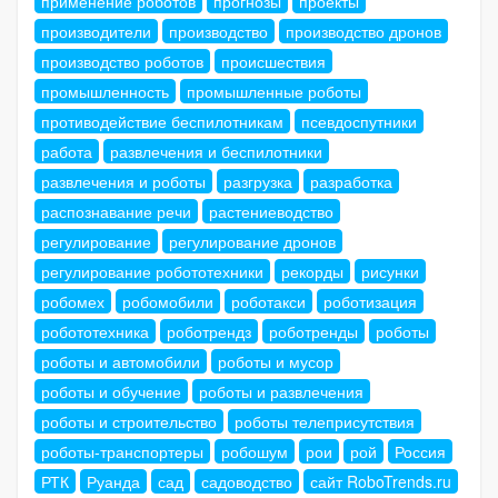
применение роботов
прогнозы
проекты
производители
производство
производство дронов
производство роботов
происшествия
промышленность
промышленные роботы
противодействие беспилотникам
псевдоспутники
работа
развлечения и беспилотники
развлечения и роботы
разгрузка
разработка
распознавание речи
растениеводство
регулирование
регулирование дронов
регулирование робототехники
рекорды
рисунки
робомех
робомобили
роботакси
роботизация
робототехника
роботрендз
роботренды
роботы
роботы и автомобили
роботы и мусор
роботы и обучение
роботы и развлечения
роботы и строительство
роботы телеприсутствия
роботы-транспортеры
робошум
рои
рой
Россия
РТК
Руанда
сад
садоводство
сайт RoboTrends.ru