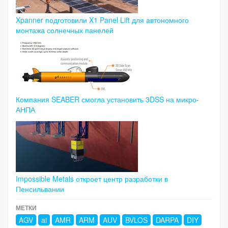
Xpanner подготовили X1 Panel Lift для автономного
монтажа солнечных панелей
Компания SEABER смогла установить 3DSS на микро-
АНПА
Impossible Metals откроет центр разработки в
Пенсильвании
МЕТКИ
AGV
ai
AMR
ARM
AUV
BVLOS
DARPA
DIY