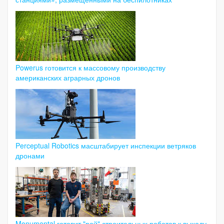
Powerus готовится к массовому производству
американских аграрных дронов
Perceptual Robotics масштабирует инспекции ветряков
дронами
Monumental готовит "рой" строительных роботов к выходу