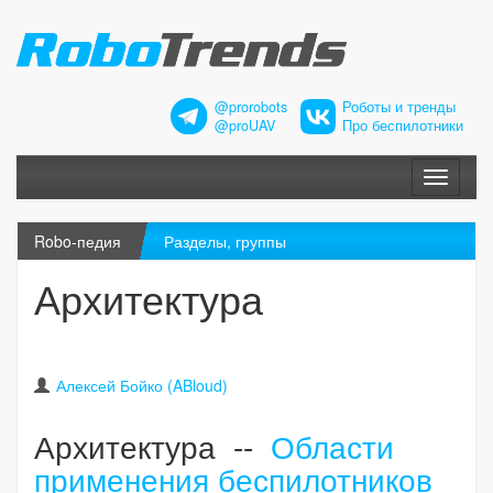
@prorobots
Роботы и тренды
@proUAV
Про беспилотники
Меню
Robo-педия
Разделы, группы
Архитектура
Алексей Бойко (ABloud)
Архитектура --
Области
применения беспилотников