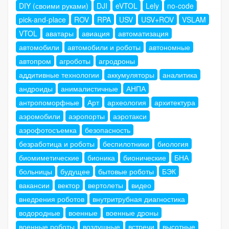
DIY (своими руками)
DJI
eVTOL
Lely
no-code
pick-and-place
ROV
RPA
USV
USV+ROV
VSLAM
VTOL
аватары
авиация
автоматизация
автомобили
автомобили и роботы
автономные
автопром
агроботы
агродроны
аддитивные технологии
аккумуляторы
аналитика
андроиды
анималистичные
АНПА
антропоморфные
Арт
археология
архитектура
аэромобили
аэропорты
аэротакси
аэрофотосъемка
безопасность
безработица и роботы
беспилотники
биология
биомиметические
бионика
бионические
БНА
больницы
будущее
бытовые роботы
БЭК
вакансии
вектор
вертолеты
видео
внедрения роботов
внутритрубная диагностика
водородные
военные
военные дроны
военные роботы
воздушные
встречи
высотные