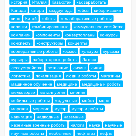
история
Италия
Казахстан
как заработать
Канада
катера
квадрупеды
кейсы
киборгизация
кино
Китай
коботы
коллаборативные роботы
колонки
комбинированные
коммунальное хозяйство
компании
компоненты
конвертопланы
конкурсы
конспекты
конструкторы
концепты
кооперативные роботы
космос
культура
курьезы
курьеры
лабораторные роботы
Латвия
лесоустройство
летающие
лизинг
линки
логистика
локализация
люди и роботы
магазины
машинное обучение
медицина
медицина и роботы
мелководье
металлургия
мнения
мобильные роботы
модульные
мойка
море
морская
морские
мусор
мусор и роботы
навигация
надводные
наземные
наземные военные роботы
налоги
наука
научные
научные роботы
необычные
нефтегаз
нефть