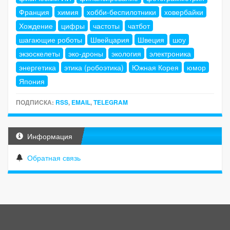
Франция
химия
хобби-беспилотники
ховербайки
Хождение
цифры
частоты
чатбот
шагающие роботы
Швейцария
Швеция
шоу
экзоскелеты
эко-дроны
экология
электроника
энергетика
этика (робоэтика)
Южная Корея
юмор
Япония
ПОДПИСКА:
RSS
,
EMAIL
,
TELEGRAM
Информация
Обратная связь