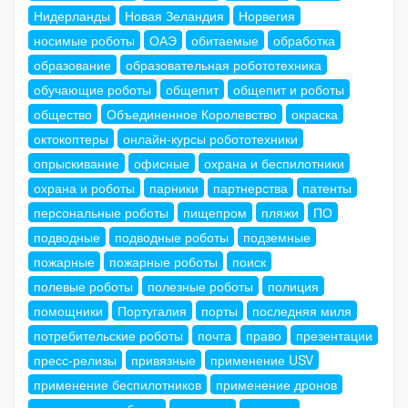
Нидерланды
Новая Зеландия
Норвегия
носимые роботы
ОАЭ
обитаемые
обработка
образование
образовательная робототехника
обучающие роботы
общепит
общепит и роботы
общество
Объединенное Королевство
окраска
октокоптеры
онлайн-курсы робототехники
опрыскивание
офисные
охрана и беспилотники
охрана и роботы
парники
партнерства
патенты
персональные роботы
пищепром
пляжи
ПО
подводные
подводные роботы
подземные
пожарные
пожарные роботы
поиск
полевые роботы
полезные роботы
полиция
помощники
Португалия
порты
последняя миля
потребительские роботы
почта
право
презентации
пресс-релизы
привязные
применение USV
применение беспилотников
применение дронов