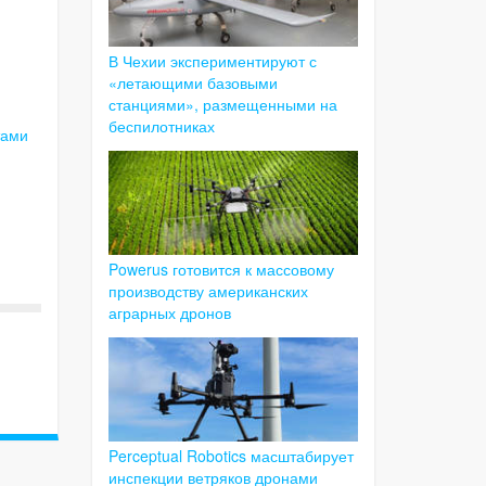
В Чехии экспериментируют с
«летающими базовыми
станциями», размещенными на
беспилотниках
тами
Powerus готовится к массовому
производству американских
аграрных дронов
Perceptual Robotics масштабирует
инспекции ветряков дронами