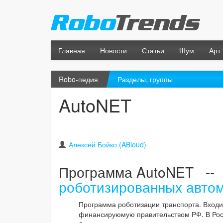
Главная
Новости
Статьи
Шум
Арт
Robo-педия
Разделы, группы
AutoNET
Алексей Бойко (ABloud)
Программа AutoNET --
роботизированных авто
Программа роботизации транспорта. Входи
финансируюмую правительством РФ. В Росс