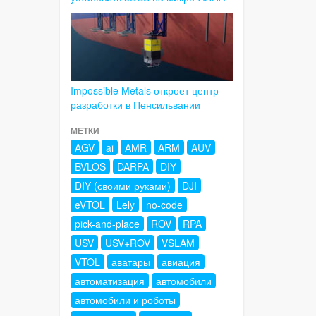
Impossible Metals откроет центр
разработки в Пенсильвании
МЕТКИ
AGV
ai
AMR
ARM
AUV
BVLOS
DARPA
DIY
DIY (своими руками)
DJI
eVTOL
Lely
no-code
pick-and-place
ROV
RPA
USV
USV+ROV
VSLAM
VTOL
аватары
авиация
автоматизация
автомобили
автомобили и роботы