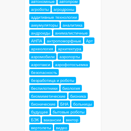
автономные
автопром
агроботы
агродроны
аддитивные технологии
аккумуляторы
аналитика
андроиды
анималистичные
АНПА
антропоморфные
Арт
археология
архитектура
аэромобили
аэропорты
аэротакси
аэрофотосъемка
безопасность
безработица и роботы
беспилотники
биология
биомиметические
бионика
бионические
БНА
больницы
будущее
бытовые роботы
БЭК
вакансии
вектор
вертолеты
видео