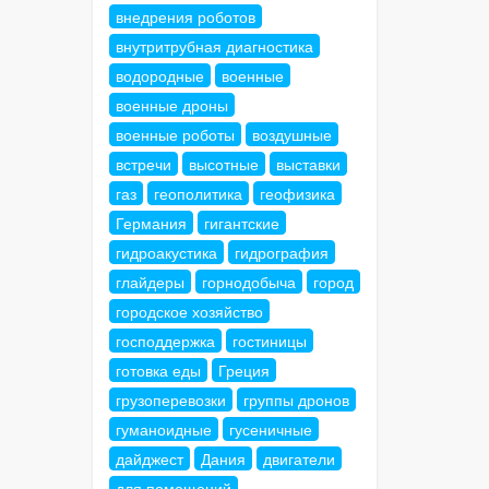
внедрения роботов
внутритрубная диагностика
водородные
военные
военные дроны
военные роботы
воздушные
встречи
высотные
выставки
газ
геополитика
геофизика
Германия
гигантские
гидроакустика
гидрография
глайдеры
горнодобыча
город
городское хозяйство
господдержка
гостиницы
готовка еды
Греция
грузоперевозки
группы дронов
гуманоидные
гусеничные
дайджест
Дания
двигатели
для помещений