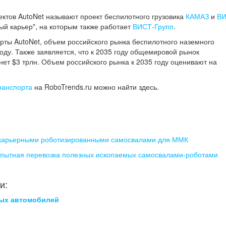
ктов AutoNet называют проект беспилотного грузовика
КАМАЗ
и
ВИ
ный карьер", на которым также работает
ВИСТ-Групп
.
рты AutoNet, объем российского рынка беспилотного наземного
году. Также заявляется, что к 2035 году общемировой рынок
нет $3 трлн. Объем российского рынка к 2035 году оценивают на
ранспорта
на RoboTrends.ru можно найти здесь.
 карьерными роботизированными самосвалами для ММК
 опытная перевозка полезных ископаемых самосвалами-роботами
и:
ных автомобилей