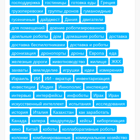
господдержка
гостиницы
готовка еды
Греция
грузоперевозки
группы дронов
гуманоидные
гусеничные
дайджест
Дания
двигатели
для помещений
доение роботизированное
доильные роботы
дом
домашние роботы
доставка
доставка беспилотниками
доставка и роботы
дронизация
дронопорты
дроны
Европа
еда
железные дороги
животноводство
жилище
ЖКХ
захваты
земледелие
игрушки
идеи
измерения
Израиль
ИИ
ИИ - вкратце
инвентаризация
инвестиции
Индия
Иннополис
инспекция
интервью
интерфейсы
инфоботы
Ирак
Иран
искусственный интеллект
испытания
исследования
история
Италия
Казахстан
как заработать
Канада
катера
квадрупеды
кейсы
киборгизация
кино
Китай
коботы
коллаборативные роботы
колонки
комбинированные
коммунальное хозяйство