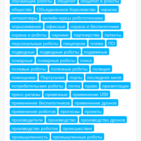
обучающие роботы
общепит
общепит и роботы
общество
Объединенное Королевство
окраска
октокоптеры
онлайн-курсы робототехники
опрыскивание
офисные
охрана и беспилотники
охрана и роботы
парники
партнерства
патенты
персональные роботы
пищепром
пляжи
ПО
подводные
подводные роботы
подземные
пожарные
пожарные роботы
поиск
полевые роботы
полезные роботы
полиция
помощники
Португалия
порты
последняя миля
потребительские роботы
почта
право
презентации
пресс-релизы
привязные
применение USV
применение беспилотников
применение дронов
применение роботов
прогнозы
проекты
производители
производство
производство дронов
производство роботов
происшествия
промышленность
промышленные роботы