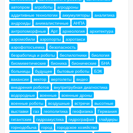
автопром
агроботы
агродроны
аддитивные технологии
аккумуляторы
аналитика
андроиды
анималистичные
АНПА
антропоморфные
Арт
археология
архитектура
аэромобили
аэропорты
аэротакси
аэрофотосъемка
безопасность
безработица и роботы
беспилотники
биология
биомиметические
бионика
бионические
БНА
больницы
будущее
бытовые роботы
БЭК
вакансии
вектор
вертолеты
видео
внедрения роботов
внутритрубная диагностика
водородные
военные
военные дроны
военные роботы
воздушные
встречи
высотные
выставки
газ
геополитика
геофизика
Германия
гигантские
гидроакустика
гидрография
глайдеры
горнодобыча
город
городское хозяйство