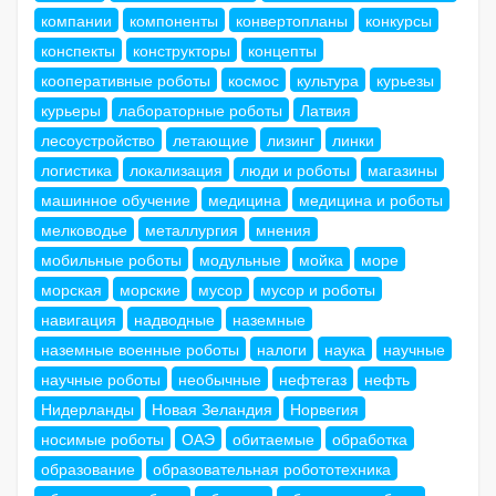
компании
компоненты
конвертопланы
конкурсы
конспекты
конструкторы
концепты
кооперативные роботы
космос
культура
курьезы
курьеры
лабораторные роботы
Латвия
лесоустройство
летающие
лизинг
линки
логистика
локализация
люди и роботы
магазины
машинное обучение
медицина
медицина и роботы
мелководье
металлургия
мнения
мобильные роботы
модульные
мойка
море
морская
морские
мусор
мусор и роботы
навигация
надводные
наземные
наземные военные роботы
налоги
наука
научные
научные роботы
необычные
нефтегаз
нефть
Нидерланды
Новая Зеландия
Норвегия
носимые роботы
ОАЭ
обитаемые
обработка
образование
образовательная робототехника