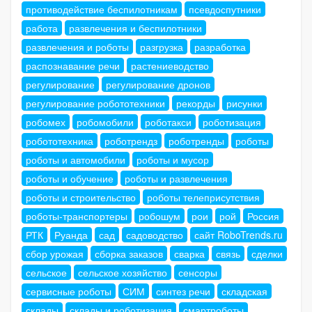
противодействие беспилотникам
псевдоспутники
работа
развлечения и беспилотники
развлечения и роботы
разгрузка
разработка
распознавание речи
растениеводство
регулирование
регулирование дронов
регулирование робототехники
рекорды
рисунки
робомех
робомобили
роботакси
роботизация
робототехника
роботрендз
роботренды
роботы
роботы и автомобили
роботы и мусор
роботы и обучение
роботы и развлечения
роботы и строительство
роботы телеприсутствия
роботы-транспортеры
робошум
рои
рой
Россия
РТК
Руанда
сад
садоводство
сайт RoboTrends.ru
сбор урожая
сборка заказов
сварка
связь
сделки
сельское
сельское хозяйство
сенсоры
сервисные роботы
СИМ
синтез речи
складская
склады
склады и роботизация
смартроботы