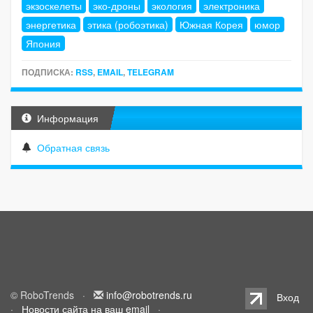
экзоскелеты
эко-дроны
экология
электроника
энергетика
этика (робоэтика)
Южная Корея
юмор
Япония
ПОДПИСКА:
RSS
,
EMAIL
,
TELEGRAM
Информация
Обратная связь
© RoboTrends ·
info@robotrends.ru
Вход
·
Новости сайта на ваш email
·