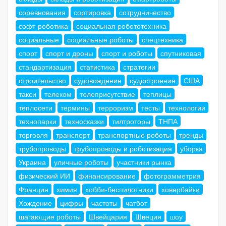
соревнования
сортировка
сотрудничество
софт-роботика
социальная робототехника
социальные
социальные роботы
спецтехника
спорт
спорт и дроны
спорт и роботы
спутниковая
стандартизация
статистика
стратегии
строительство
судовождение
судостроение
США
такси
телеком
телеприсутствие
теплицы
теплосети
термины
терроризм
тесты
технологии
технопарки
техносказки
тилтроторы
ТНПА
торговля
транспорт
транспортные роботы
тренды
трубопроводы
трубопроводы и роботизация
уборка
Украина
уличные роботы
участники рынка
физический ИИ
финансирование
фотограмметрия
Франция
химия
хобби-беспилотники
ховербайки
Хождение
цифры
частоты
чатбот
шагающие роботы
Швейцария
Швеция
шоу