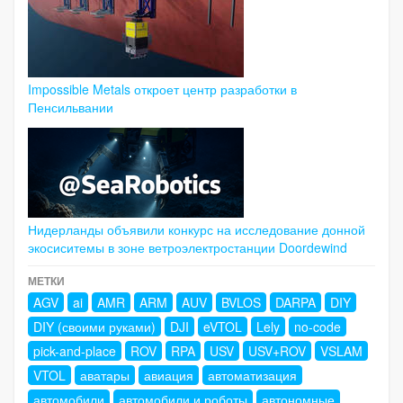
Impossible Metals откроет центр разработки в
Пенсильвании
Нидерланды объявили конкурс на исследование донной
экосиситемы в зоне ветроэлектростанции Doordewind
МЕТКИ
AGV
ai
AMR
ARM
AUV
BVLOS
DARPA
DIY
DIY (своими руками)
DJI
eVTOL
Lely
no-code
pick-and-place
ROV
RPA
USV
USV+ROV
VSLAM
VTOL
аватары
авиация
автоматизация
автомобили
автомобили и роботы
автономные