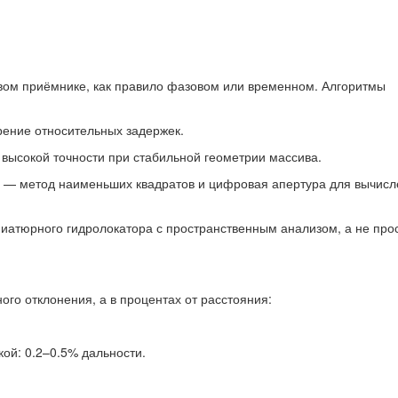
ом приёмнике, как правило фазовом или временном. Алгоритмы
ерение относительных задержек.
я высокой точности при стабильной геометрии массива.
ng — метод наименьших квадратов и цифровая апертура для вычис
иатюрного гидролокатора с пространственным анализом, а не про
го отклонения, а в процентах от расстояния:
кой: 0.2–0.5% дальности.