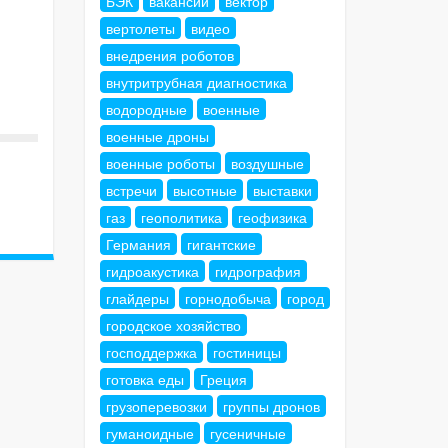
БЭК
вакансии
вектор
вертолеты
видео
внедрения роботов
внутритрубная диагностика
водородные
военные
военные дроны
военные роботы
воздушные
встречи
высотные
выставки
газ
геополитика
геофизика
Германия
гигантские
гидроакустика
гидрография
глайдеры
горнодобыча
город
городское хозяйство
господдержка
гостиницы
готовка еды
Греция
грузоперевозки
группы дронов
гуманоидные
гусеничные