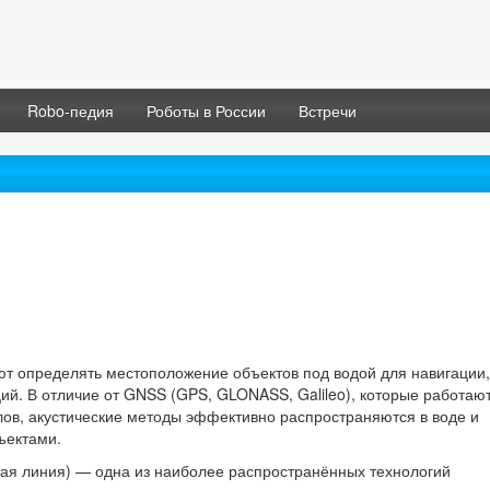
Robo-педия
Роботы в России
Встречи
т определять местоположение объектов под водой для навигации,
ий. В отличие от GNSS (GPS, GLONASS, Galileo), которые работаю
лов, акустические методы эффективно распространяются в воде и
ъектами.
овая линия) — одна из наиболее распространённых технологий