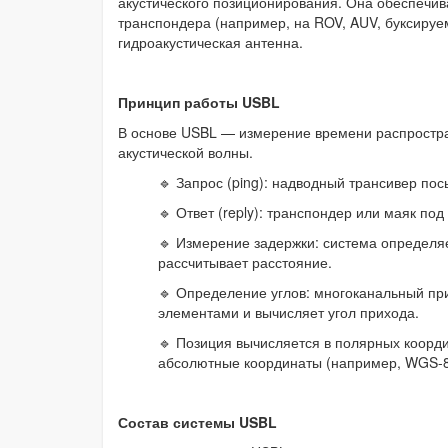
акустического позиционирования. Она обеспечи
транспондера (например, на ROV, AUV, буксируе
гидроакустическая антенна.
Принцип работы USBL
В основе USBL — измерение времени распростране
акустической волны.
🔹 Запрос (ping): надводный трансивер пос
🔹 Ответ (reply): транспондер или маяк по
🔹 Измерение задержки: система определяе
рассчитывает расстояние.
🔹 Определение углов: многоканальный п
элементами и вычисляет угол прихода.
🔹 Позиция вычисляется в полярных координ
абсолютные координаты (например, WGS-8
Состав системы USBL