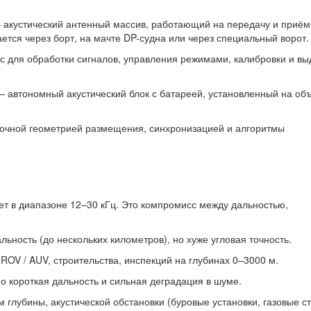
 — акустический антенный массив, работающий на передачу и приём
ается через борт, на мачте DP-судна или через специальный ворот.
ейс для обработки сигналов, управления режимами, калибровки и вы
 — автономный акустический блок с батареей, установленный на об
с точной геометрией размещения, синхронизацией и алгоритмы
т в диапазоне 12–30 кГц. Это компромисс между дальностью,
льность (до нескольких километров), но хуже угловая точность.
ROV / AUV, строительства, инспекций на глубинах 0–3000 м.
но короткая дальность и сильная деградация в шуме.
 глубины, акустической обстановки (буровые установки, газовые ст