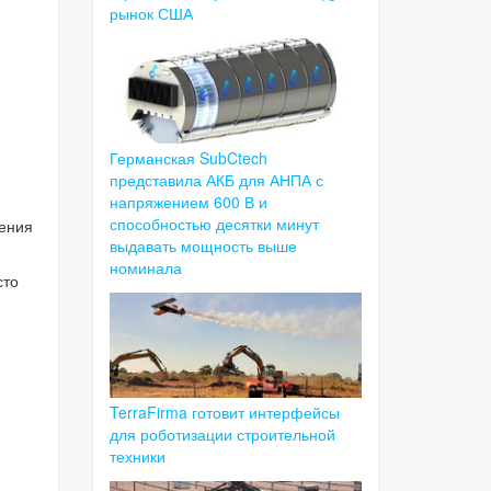
рынок США
Германская SubCtech
представила АКБ для АНПА с
напряжением 600 В и
способностью десятки минут
ления
выдавать мощность выше
номинала
сто
TerraFirma готовит интерфейсы
для роботизации строительной
техники