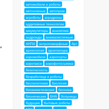
автомобили и роботы
автономные
автопром
агроботы
агродроны
аддитивные технологии
аккумуляторы
аналитика
андроиды
анималистичные
АНПА
антропоморфные
Арт
 и
археология
архитектура
аэромобили
аэропорты
аэротакси
аэрофотосъемка
безопасность
безработица и роботы
беспилотники
биология
биомиметические
бионика
бионические
БНА
больницы
будущее
бытовые роботы