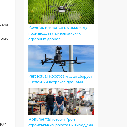
.
дачи
Powerus готовится к массовому
производству американских
ъекте
аграрных дронов
Perceptual Robotics масштабирует
инспекции ветряков дронами
Monumental готовит "рой"
руи,
строительных роботов к выходу на