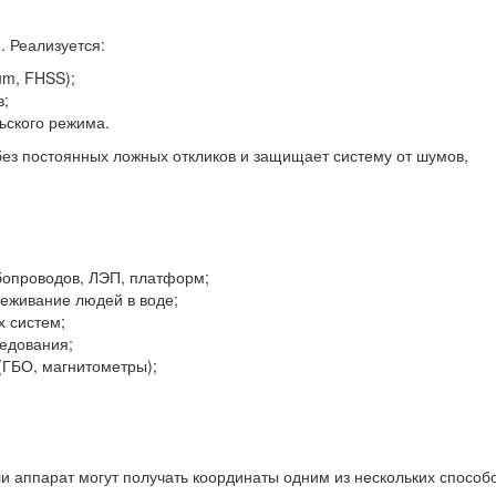
 Реализуется:
um, FHSS);
в;
ьского режима.
без постоянных ложных откликов и защищает систему от шумов,
бопроводов, ЛЭП, платформ;
еживание людей в воде;
х систем;
ледования;
(ГБО, магнитометры);
и аппарат могут получать координаты одним из нескольких способо