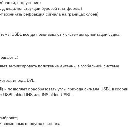
вибрации, погружение)
и, днища, конструкции буровой платформы)
 возникать рефракция сигнала на границах слоев)
стемы USBL всегда привязывают к системам ориентации судна.
мещают с:
яет зафиксировать положение антенны в глобальной системе
метры, иногда DVL.
roll) и позволяет преобразовать углы прихода сигнала USBL в коорд
 USBL aided INS или INS aided USBL.
либровке;
и временных пропусках сигнала.