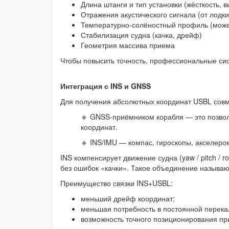
Длина штанги и тип установки (жёсткость, 
Отражения акустического сигнала (от лодк
Температурно-солёностный профиль (может
Стабилизация судна (качка, дрейф)
Геометрия массива приема
Чтобы повысить точность, профессиональные си
Интеграция с INS и GNSS
Для получения абсолютных координат USBL сов
🔹 GNSS-приёмником корабля — это позвол
координат.
🔹 INS/IMU — компас, гироскопы, акселеро
INS компенсирует движение судна (yaw / pitch / 
без ошибок «качки». Такое объединение называют
Преимущество связки INS+USBL:
меньший дрейф координат;
меньшая потребность в постоянной перека
возможность точного позиционирования пр