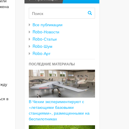
 или
ожена
Все публикации
Robo-Новости
Robo-Статьи
Robo-Шум
Robo-Арт
ПОСЛЕДНИЕ МАТЕРИАЛЫ
ежду
ься в
В Чехии экспериментируют с
«летающими базовыми
станциями», размещенными на
беспилотниках