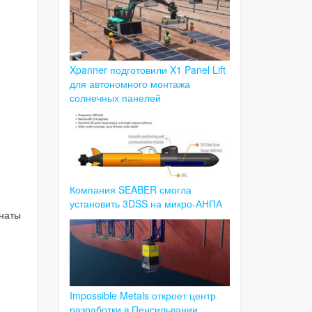
Xpanner подготовили X1 Panel Lift
для автономного монтажа
солнечных панелей
Компания SEABER смогла
установить 3DSS на микро-АНПА
инаты
Impossible Metals откроет центр
разработки в Пенсильвании