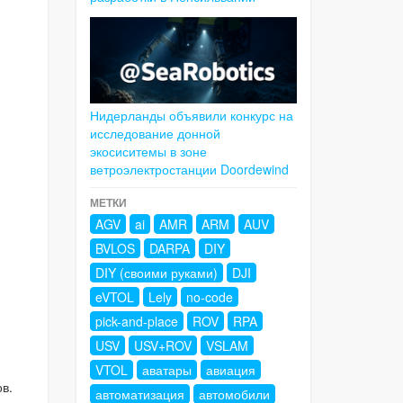
Нидерланды объявили конкурс на
исследование донной
экосиситемы в зоне
ветроэлектростанции Doordewind
МЕТКИ
AGV
ai
AMR
ARM
AUV
BVLOS
DARPA
DIY
DIY (своими руками)
DJI
eVTOL
Lely
no-code
pick-and-place
ROV
RPA
USV
USV+ROV
VSLAM
VTOL
аватары
авиация
в.
автоматизация
автомобили