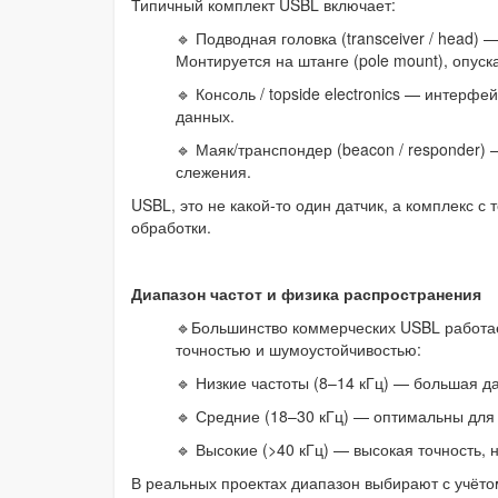
Типичный комплект USBL включает:
🔹 Подводная головка (transceiver / head)
Монтируется на штанге (pole mount), опуск
🔹 Консоль / topside electronics — интерф
данных.
🔹 Маяк/транспондер (beacon / responder)
слежения.
USBL, это не какой-то один датчик, а комплекс 
обработки.
Диапазон частот и физика распространения
🔹Большинство коммерческих USBL работае
точностью и шумоустойчивостью:
🔹 Низкие частоты (8–14 кГц) — большая да
🔹 Средние (18–30 кГц) — оптимальны для 
🔹 Высокие (>40 кГц) — высокая точность, 
В реальных проектах диапазон выбирают с учётом