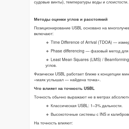
судовые винты), температуры воды и слоистости.
Методы оценки углов и расстояний
Позиционирование USBL основано на многолучев
включают:
🔹 Time Difference of Arrival (TDOA) — изм
🔹 Phase differencing — фазовый метод дл
🔹 Least Mean Squares (LMS) / Beamformi
углов.
Физически USBL работает ближе к концепции мин
«маяк услышал — найдена точка».
Что влияет на точность USBL
Точность обычно выражают не в метрах абсолютно
🔹 Классическая USBL: 1–3% дальности.
🔹 Высокоточные системы с INS и калибров
На точность влияют: