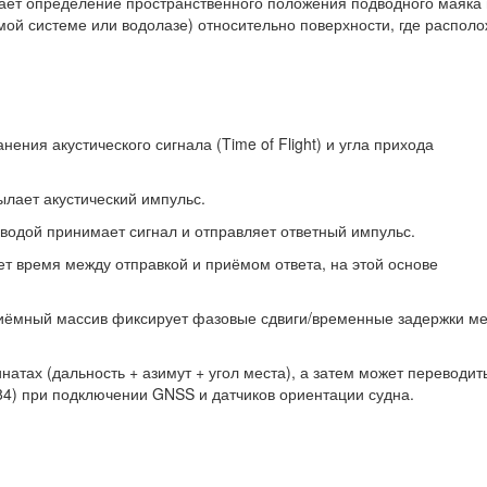
вает определение пространственного положения подводного маяка
мой системе или водолазе) относительно поверхности, где распол
ния акустического сигнала (Time of Flight) и угла прихода
ылает акустический импульс.
д водой принимает сигнал и отправляет ответный импульс.
т время между отправкой и приёмом ответа, на этой основе
риёмный массив фиксирует фазовые сдвиги/временные задержки м
атах (дальность + азимут + угол места), а затем может переводит
4) при подключении GNSS и датчиков ориентации судна.