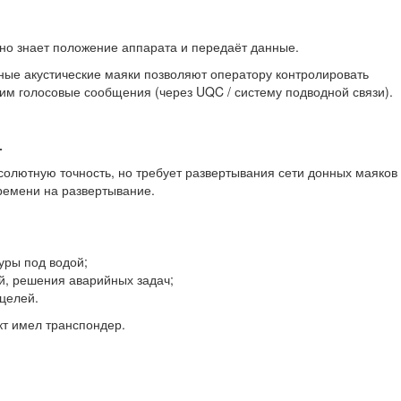
дно знает положение аппарата и передаёт данные.
ные акустические маяки позволяют оператору контролировать
им голосовые сообщения (через UQC / систему подводной связи).
L
бсолютную точность, но требует развертывания сети донных маяков
времени на развертывание.
уры под водой;
й, решения аварийных задач;
целей.
т имел транспондер.